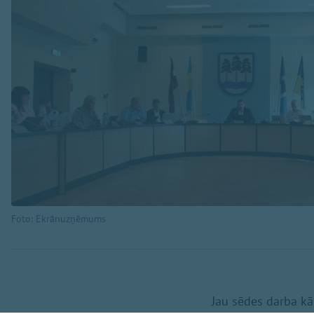
Foto: Ekrānuzņēmums
Jau sēdes darba kā