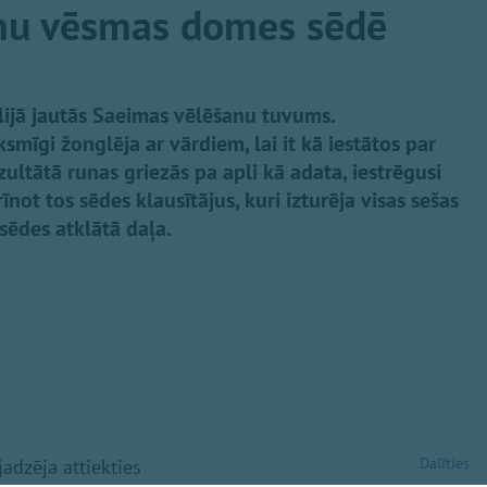
nu vēsmas domes sēdē
lijā jautās Saeimas vēlēšanu tuvums.
ksmīgi žonglēja ar vārdiem, lai it kā iestātos par
ultātā runas griezās pa apli kā adata, iestrēgusi
īnot tos sēdes klausītājus, kuri izturēja visas sešas
a sēdes atklātā daļa.
Dalīties
adzēja attiekties