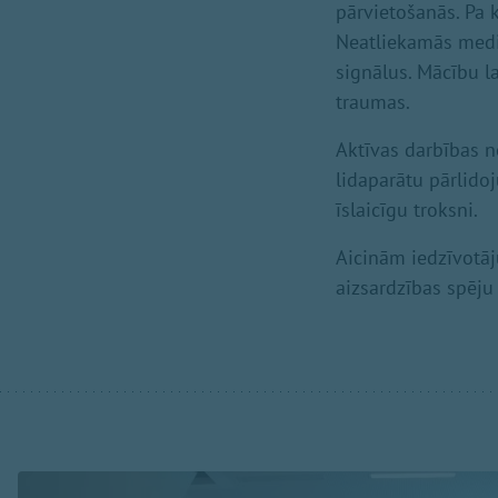
pārvietošanās. Pa 
Neatliekamās medi
signālus. Mācību l
traumas.
Aktīvas darbības n
lidaparātu pārlido
īslaicīgu troksni.
Aicinām iedzīvotāju
aizsardzības spēju