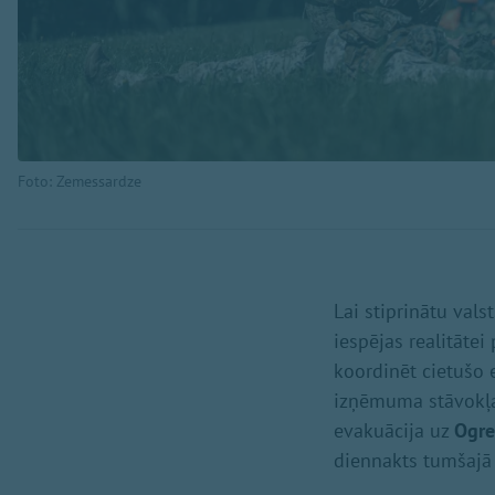
Foto: Zemessardze
Lai stiprinātu vals
iespējas realitātei
koordinēt cietušo 
izņēmuma stāvokļa 
evakuācija uz
Ogre
diennakts tumšajā l