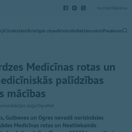
Kontakti
Reklāma
ļi
Cilvēkstāsti
Kristīgās ziņas
Brīvbrīdis
Reklāmraksti
Pasākumi
dzes Medicīnas rotas un
dicīniskās palīdzības
ās mācības
omunikācijas daļa/OgreNet
as, Gulbenes un Ogres novadā norisināsies
gādes Medicīnas rotas un Neatliekamās