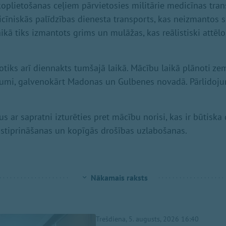
koplietošanas ceļiem pārvietosies militārie medicīnas tran
cīniskās palīdzības dienesta transports, kas neizmantos 
aikā tiks izmantots grims un mulāžas, kas reālistiski attēl
otiks arī diennakts tumšajā laikā. Mācību laikā plānoti ze
jumi, galvenokārt Madonas un Gulbenes novadā. Pārlidojum
s ar sapratni izturēties pret mācību norisi, kas ir būtiska 
 stiprināšanas un kopīgās drošības uzlabošanas.
Nākamais raksts
Trešdiena, 5. augusts, 2026 16:40