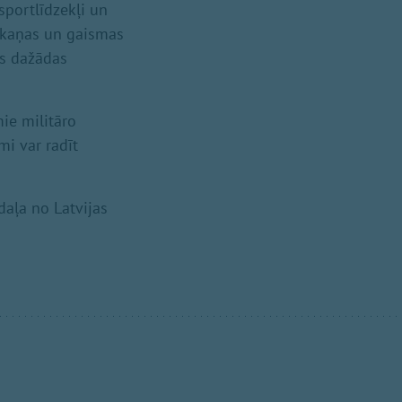
sportlīdzekļi un
skaņas un gaismas
os dažādas
mie militāro
i var radīt
daļa no Latvijas