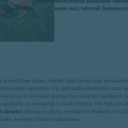
medicīniskās palīdzības diene
sesto reizi, informē Zemessar
ts aizsardzības spējas, mācību laikā zemessargi un karavīri
 pietuvinātos apstākļos. Tiks pārbaudīta Medicīnas rotas s
evakuāciju uz civilajām ārstniecības iestādēm gadījumā, ja 
gadījums un vienlaicīgi ir daudz cietušie. Mācībās simul
s slimnīcu
plānota pa dienu, savukārt uz Madonas un Gulb
aikā, iesaistot militāros lidaparātus.