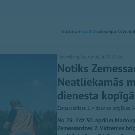
Kultūra
Aktuāli
Drošība
Sports
Viedok
Ceturtdiena, 24. aprīlis, 2025 13:14
Notiks Zemessar
Neatliekamās me
dienesta kopīg
Zemessardzes 2. Vidzemes brigādes K
No 29. līdz 30. aprīlim Madon
Zemessardzes 2. Vidzemes bri