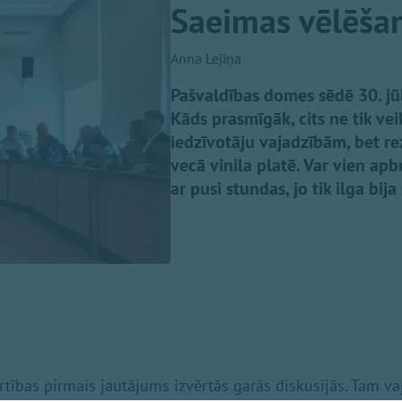
Saeimas vēlēša
Anna Lejiņa
Pašvaldības domes sēdē 30. jū
Kāds prasmīgāk, cits ne tik vei
iedzīvotāju vajadzībām, bet rez
vecā vinila platē. Var vien apbr
ar pusi stundas, jo tik ilga bij
rtības pirmais jautājums izvērtās garās diskusijās. Tam vaj