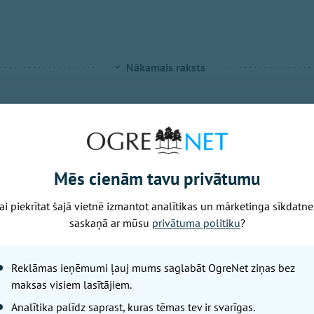
Nākamais raksts
Piektdiena, 7. augusts, 2026 14:33
Ogres un Turkal
Zemessardzes mi
Mēs cienām tavu privātumu
iedzīvotājus aic
ai piekrītat šajā vietnē izmantot analītikas un mārketinga sīkdatne
saskaņā ar mūsu
privātuma politiku
?
OgreNet
Reklāmas ieņēmumi ļauj mums saglabāt OgreNet ziņas bez
No 7. līdz 9. augustam Ogres m
maksas visiem lasītājiem.
Zemessardzes 2. Vidzemes brig
Iedzīvotāji tiek aicināti ar sap
Analītika palīdz saprast, kuras tēmas tev ir svarīgas.