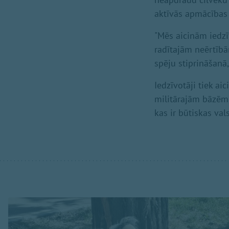
aktīvās apmācības i
"Mēs aicinām iedzīv
radītajām neērtībā
spēju stiprināšanā,
Iedzīvotāji tiek ai
militārajām bāzēm, 
kas ir būtiskas val