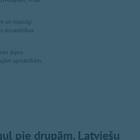
m un īslaicīgi
as aizsardzības
anos ārpus
lārajām apmācībām,
guļ pie drupām. Latviešu