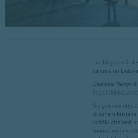
Jau 18 gadus šī lie
saņēma no Lietuva
December Design
di
šogad lielākā vie
Šis gaismas objekts
dizaineru Kristapa
vairāki dizaineri, 
tonnas, un tā veid