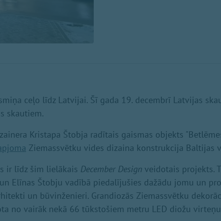
smiņa ceļo līdz Latvijai. Šī gada 19. decembrī Latvijas ska
s skautiem.
zainera Kristapa Štobja radītais gaismas objekts "Betlēme
napjoma
Ziemassvētku vides dizaina konstrukcija Baltijas va
 ir līdz šim lielākais
December Design
veidotais projekts. 
 un Elīnas Štobju vadībā piedalījušies dažādu jomu un prof
arhitekti un būvinženieri. Grandiozās Ziemassvētku dekorāci
ota no vairāk nekā 66 tūkstošiem metru LED diožu virteņu,