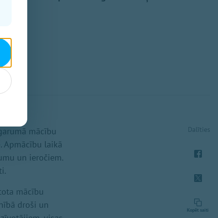
Dalīties
u garumā mācību
e. Apmācību laikā
jumu un ieročiem.
i.
ntota mācību
lnībā droši un
Kopēt saiti
zīvotājiem, visas