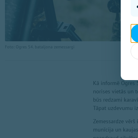
Foto: Ogres 54. bataljona zemessargi
Kā informē Ogres 5
norises vietās un 
būs redzami karavī
Tāpat uzdevumu izpi
Zemessardze vērš 
munīcija un kaujas i
neapdraud cilvēku 