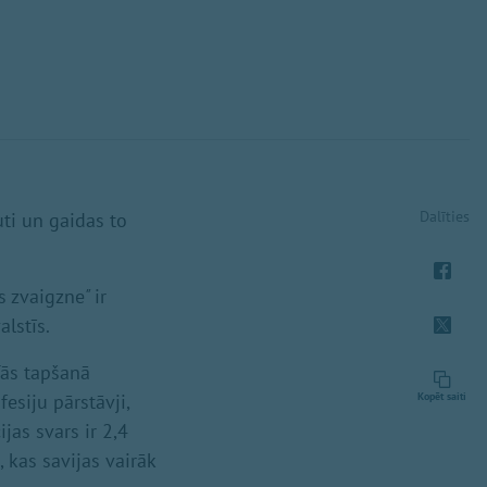
Dalīties
uti un gaidas to
s zvaigzne
"
ir
lstīs.
Tās tapšanā
esiju pārstāvji,
Kopēt saiti
jas svars ir 2,4
 kas savijas vairāk