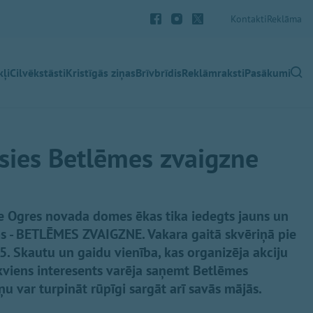
Kontakti
Reklāma
ļi
Cilvēkstāsti
Kristīgās ziņas
Brīvbrīdis
Reklāmraksti
Pasākumi
sies Betlēmes zvaigzne
ie Ogres novada domes ēkas tika iedegts jauns un
ums - BETLĒMES ZVAIGZNE. Vakara gaitā skvēriņā pie
. Skautu un gaidu vienība, kas organizēja akciju
kviens interesents varēja saņemt Betlēmes
iņu var turpināt rūpīgi sargāt arī savās mājās.