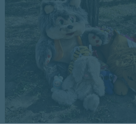
Attēls no Yuriy Yurchyk personīgā arhīva