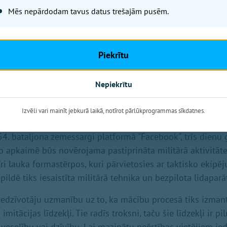
militārās tehnikas klātbūtni.
Mēs nepārdodam tavus datus trešajām pusēm.
Piekrītu
Nepiekrītu
Izvēli vari mainīt jebkurā laikā, notīrot pārlūkprogrammas sīkdatnes.
4. bataljona zemessargi platformā "Facebook", trīs dien
to apkaimē būs novērojama pastiprināta militārā aktivitāt
ri lauka formastērpos, kuri pārvietosies ar taktisko ekipē
ldē tiks iesaistīta militārā tehnika un bezpilota lidaparāt
iedzīvotāju uzmanību uz to, ka mācību procesā tiks izma
mitācijas līdzekļi. Tie radīs troksni, taču šie līdzekļi ir pi
veselību vai dzīvību. Lai mazinātu neērtības vietējiem ied