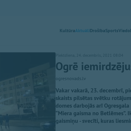
Kultūra
Aktuāli
Drošība
Sports
Viedok
Piektdiena, 24. decembris, 2021 08:04
Ogrē iemirdzēju
ogresnovads.lv
Vakar vakarā, 23. decembrī, p
skaists pilsētas svētku rotāj
domes darbojās arī Ogresgala 5
“Miera gaisma no Betlēmes”. I
gaismiņu - svecīti, kuras liesm