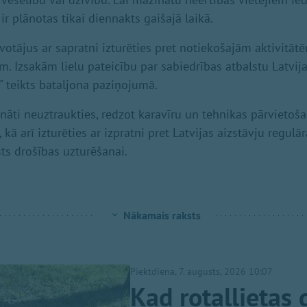
r plānotas tikai diennakts gaišajā laikā.
otājus ar sapratni izturēties pret notiekošajām aktivitātē
m. Izsakām lielu pateicību par sabiedrības atbalstu Latvij
" teikts bataljona paziņojumā.
cināti neuztraukties, redzot karavīru un tehnikas pārvietoš
kā arī izturēties ar izpratni pret Latvijas aizstāvju regu
sts drošības uzturēšanai.
Nākamais raksts
Piektdiena, 7. augusts, 2026 10:07
Kad rotaļlietas 