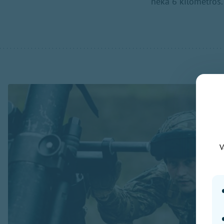
nekā 6 kilometros.
V