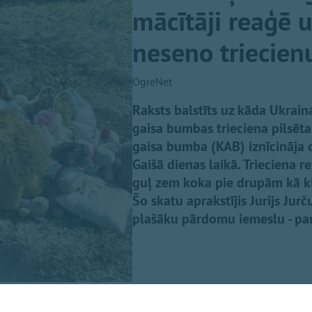
mācītāji reaģē 
neseno triecien
OgreNet
Raksts balstīts uz kāda Ukraina
gaisa bumbas trieciena pilsēt
gaisa bumba (KAB) iznīcināja 
Gaišā dienas laikā. Trieciena r
guļ zem koka pie drupām kā klu
Šo skatu aprakstījis Jurijs Jur
plašāku pārdomu iemeslu - par