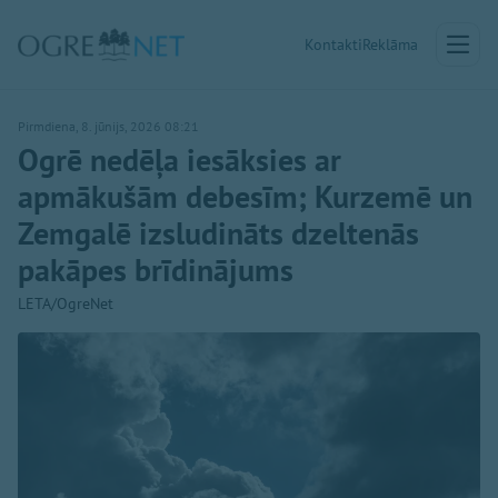
Kontakti
Reklāma
Pirmdiena, 8. jūnijs, 2026 08:21
Ogrē nedēļa iesāksies ar
apmākušām debesīm; Kurzemē un
Zemgalē izsludināts dzeltenās
pakāpes brīdinājums
LETA/OgreNet