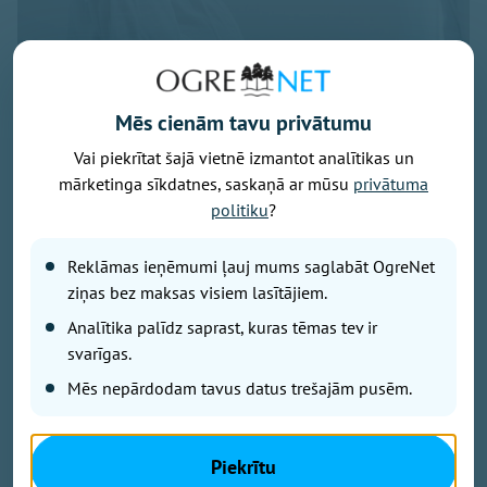
Mēs cienām tavu privātumu
Vai piekrītat šajā vietnē izmantot analītikas un
Foto: pexels.com
mārketinga sīkdatnes, saskaņā ar mūsu
privātuma
Latvijā turpina pieaugt māšu vidējais vecums bērna
politiku
?
piedzimšanas brīdī, liecina Centrālās statistikas
pārvaldes (CSP) dati.
Reklāmas ieņēmumi ļauj mums saglabāt OgreNet
ziņas bez maksas visiem lasītājiem.
2025. gadā tas sasniedza 30,6 gadus, salīdzinot ar
Analītika palīdz saprast, kuras tēmas tev ir
30,4 gadiem gadu iepriekš un 28,6 gadiem 2010.
svarīgas.
gadā.
Mēs nepārdodam tavus datus trešajām pusēm.
Visvairāk bērnu joprojām dzimst mātēm vecumā no
30 līdz 34 gadiem. Šajā vecuma grupā reģistrēti 3766
Piekrītu