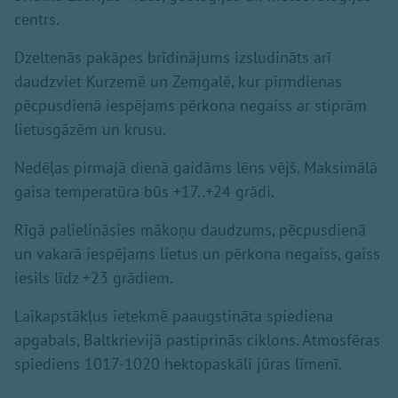
centrs.
Dzeltenās pakāpes brīdinājums izsludināts arī
daudzviet Kurzemē un Zemgalē, kur pirmdienas
pēcpusdienā iespējams pērkona negaiss ar stiprām
lietusgāzēm un krusu.
Nedēļas pirmajā dienā gaidāms lēns vējš. Maksimālā
gaisa temperatūra būs +17..+24 grādi.
Rīgā palielināsies mākoņu daudzums, pēcpusdienā
un vakarā iespējams lietus un pērkona negaiss, gaiss
iesils līdz +23 grādiem.
Laikapstākļus ietekmē paaugstināta spiediena
apgabals, Baltkrievijā pastiprinās ciklons. Atmosfēras
spiediens 1017-1020 hektopaskāli jūras līmenī.