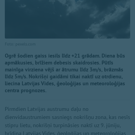
Foto: pexels.com
Ogrē šodien gaiss iesils līdz +21 grādam. Diena būs
apmākusies, brīžiem debesis skaidrosies. Pūtīs
mainīga virziena vējš ar ātrumu līdz 3m/s, brāzmās
līdz 5m/s. Nokrišņi gaidāmi tikai naktī uz otrdienu,
liecina Latvijas Vides, ģeoloģijas un meteoroloģijas
centra prognozes.
Pirmdien Latvijas austrumu daļu no
dienvidaustrumiem sasniegs nokrišņu zona, kas nesīs
stipru lietu, nokrišņi turpināsies naktī uz 9. jūniju,
brīdina Latvijas Vides, ģeoloģijas un meteoroloģijas