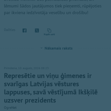
lēmumi šādos jautājumos tiek pieņemti, rūpējoties
par ikviena iedzīvotāja veselību un drošību!
Dalīties
Kopēt saiti
Nākamais raksts
Pirmdiena, 10. augusts, 2026 08:23
Represētie un viņu ģimenes ir
svarīgas Latvijas vēstures
lappuses, savā vēstījumā Ikšķilē
uzsver prezidents
OgreNet