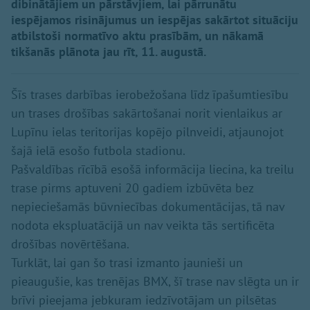
dibinātājiem un pārstāvjiem, lai pārrunātu
iespējamos risinājumus un iespējas sakārtot situāciju
atbilstoši normatīvo aktu prasībām, un nākamā
tikšanās plānota jau rīt, 11. augustā.
Šīs trases darbības ierobežošana līdz īpašumtiesību
un trases drošības sakārtošanai norit vienlaikus ar
Lupīnu ielas teritorijas kopējo pilnveidi, atjaunojot
šajā ielā esošo futbola stadionu.
Pašvaldības rīcībā esošā informācija liecina, ka treilu
trase pirms aptuveni 20 gadiem izbūvēta bez
nepieciešamās būvniecības dokumentācijas, tā nav
nodota ekspluatācijā un nav veikta tās sertificēta
drošības novērtēšana.
Turklāt, lai gan šo trasi izmanto jaunieši un
pieaugušie, kas trenējas BMX, šī trase nav slēgta un ir
brīvi pieejama jebkuram iedzīvotājam un pilsētas