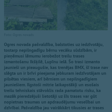
Foto: Ogres novads
Ogres novada pašvaldība, balstoties uz iedzīvotāju,
tostarp nepilngadīgu bērnu vecāku sūdzībām, ir
pieņēmusi lēmumu ierobežot treilu trases
izmantošanu Ikšķilē, Lupīnu ielā. Šo trasi izmanto
jaunieši un pieaugušie, kas trenējas BMX, šī trase nav
slēgta un ir brīvi pieejama jebkuram iedzīvotājam un
pilsētas viesiem, arī bērniem un nepilngadīgiem
jauniešiem. Ilgstoši mitrie laikapstākļi un esošais
treilu tehniskais stāvoklis rada pamatotu risku, ka
mazāk pieredzējuši lietotāji uz šīs trases var gūt
nopietnas traumas un apdraudējumu veselībai un
dzīvībai. Pašvaldība jau vairākkārt tikusies ar trases