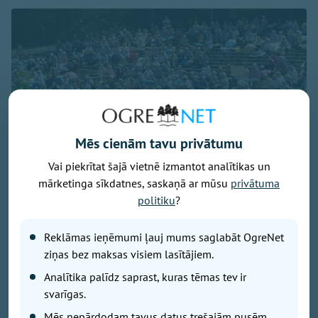
Mēs cienām tavu privātumu
Vai piekrītat šajā vietnē izmantot analītikas un
mārketinga sīkdatnes, saskaņā ar mūsu
privātuma
politiku
?
Foto - LR Saeima
Reklāmas ieņēmumi ļauj mums saglabāt OgreNet
"Paldies ikvienam, kurš turpina stāstīt savus stāstus
ziņas bez maksas visiem lasītājiem.
par piedzīvoto Sibīrijas lēģeros. Jo tas ir svarīgi
mums visiem, bet jo īpaši Latvijas jaunajai paaudzei,"
Analītika palīdz saprast, kuras tēmas tev ir
uzsvēra prezidents Edgars Rinkēvičs savā vēstījumā
svarīgas.
27. Latvijas politiski represēto personu salidojuma
Mēs nepārdodam tavus datus trešajām pusēm.