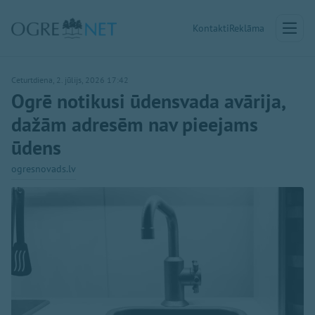
Kontakti
Reklāma
Ceturtdiena, 2. jūlijs, 2026 17:42
Ogrē notikusi ūdensvada avārija,
dažām adresēm nav pieejams
ūdens
ogresnovads.lv