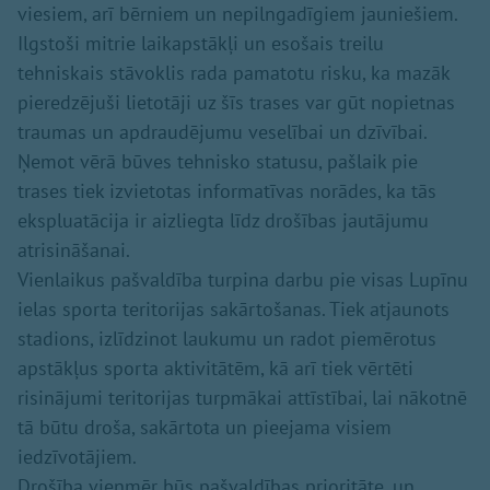
viesiem, arī bērniem un nepilngadīgiem jauniešiem.
Ilgstoši mitrie laikapstākļi un esošais treilu
tehniskais stāvoklis rada pamatotu risku, ka mazāk
pieredzējuši lietotāji uz šīs trases var gūt nopietnas
traumas un apdraudējumu veselībai un dzīvībai.
Ņemot vērā būves tehnisko statusu, pašlaik pie
trases tiek izvietotas informatīvas norādes, ka tās
ekspluatācija ir aizliegta līdz drošības jautājumu
atrisināšanai.
Vienlaikus pašvaldība turpina darbu pie visas Lupīnu
ielas sporta teritorijas sakārtošanas. Tiek atjaunots
stadions, izlīdzinot laukumu un radot piemērotus
apstākļus sporta aktivitātēm, kā arī tiek vērtēti
risinājumi teritorijas turpmākai attīstībai, lai nākotnē
tā būtu droša, sakārtota un pieejama visiem
iedzīvotājiem.
Drošība vienmēr būs pašvaldības prioritāte, un