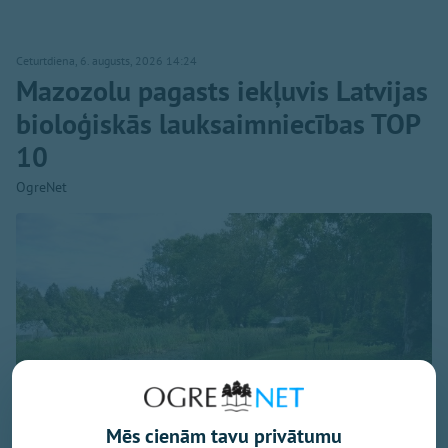
Ceturtdiena, 6. augusts, 2026 14:24
Mazozolu pagasts iekļuvis Latvijas
bioloģiskās lauksaimniecības TOP
10
OgreNet
Mēs cienām tavu privātumu