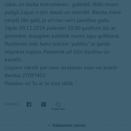
rokas un darba instrumentu - grābekli. Nākt mums
palīgā. Lapas ir ļoti daudz un diemžēl Benita viena
nespēj tikt galā, jo arī nav vairs jaunības gadu.
Tāpēc 09.11.2024 pulksten 10.00 gaidīsim Jūs ar
ģimenēm, draugiem palīdzēt mums lapu grābšanā.
Pusdienās mēs Jums teiksim "paldies" ar gardu
soļankas zupiņu. Paņemiet arī līdzi bļodiņu un
karotīti.
Lūgums rakstīt par savu ierašanos man vai zvanīt
Benitai 27083402
Padalies arī Tu ar šo ziņu tālāk. "
Dalīties
Kopēt saiti
Nākamais raksts