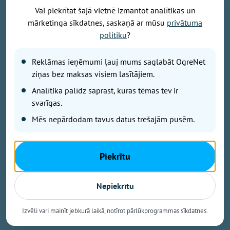
Vai piekrītat šajā vietnē izmantot analītikas un
mārketinga sīkdatnes, saskaņā ar mūsu
privātuma
Attēls: Ogres novads
politiku
?
Ogres novada Mazozolu pagasts ierindojies piektajā
vietā starp Latvijas zaļākajiem pagastiem - šeit
Reklāmas ieņēmumi ļauj mums saglabāt OgreNet
bioloģiski tiek apsaimniekoti 73,4 % no visas
ziņas bez maksas visiem lasītājiem.
lauksaimniecībā izmantojamās zemes. Tas ir vairāk
Analītika palīdz saprast, kuras tēmas tev ir
nekā trīsarpus reizes virs valsts vidējā rādītāja un
svarīgas.
vienīgais Ogres novada pagasts, kas iekļuvis
Mēs nepārdodam tavus datus trešajām pusēm.
prestižajā BIO TOP 10 sarakstā pēc bioloģiski
sertificētās lauksaimniecības zemes platības
īpatsvara. Šāds sasniegums apliecina, ka Mazozolu
Piekrītu
pusē bioloģiskā saimniekošana kļuvusi par
dominējošo lauksaimniecības praksi – gandrīz trīs
ceturtdaļās lauku netiek izmantoti minerālmēsli un
Nepiekrītu
sintētiskie pesticīdi, kas nāk par labu gan videi, gan
vietējiem iedzīvotājiem un saimniekiem.
Izvēli vari mainīt jebkurā laikā, notīrot pārlūkprogrammas sīkdatnes.