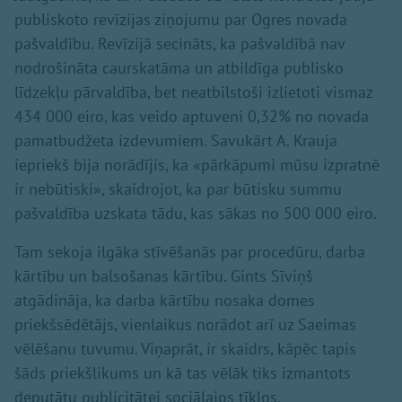
publiskoto revīzijas ziņojumu par Ogres novada
pašvaldību. Revīzijā secināts, ka pašvaldībā nav
nodrošināta caurskatāma un atbildīga publisko
līdzekļu pārvaldība, bet neatbilstoši izlietoti vismaz
434 000 eiro, kas veido aptuveni 0,32% no novada
pamatbudžeta izdevumiem. Savukārt A. Krauja
iepriekš bija norādījis, ka «pārkāpumi mūsu izpratnē
ir nebūtiski», skaidrojot, ka par būtisku summu
pašvaldība uzskata tādu, kas sākas no 500 000 eiro.
Tam sekoja ilgāka stīvēšanās par procedūru, darba
kārtību un balsošanas kārtību. Gints Sīviņš
atgādināja, ka darba kārtību nosaka domes
priekšsēdētājs, vienlaikus norādot arī uz Saeimas
vēlēšanu tuvumu. Viņaprāt, ir skaidrs, kāpēc tapis
šāds priekšlikums un kā tas vēlāk tiks izmantots
deputātu publicitātei sociālajos tīklos.