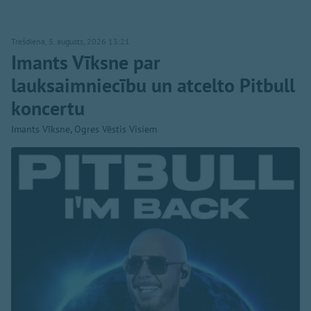
Trešdiena, 5. augusts, 2026 13:21
Imants Vīksne par
lauksaimniecību un atcelto Pitbull
koncertu
Imants Vīksne, Ogres Vēstis Visiem