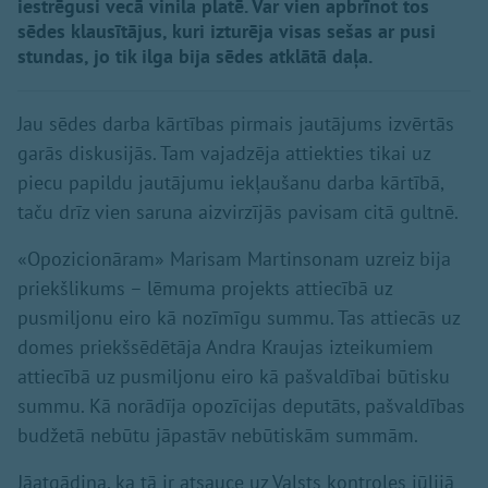
iestrēgusi vecā vinila platē. Var vien apbrīnot tos
sēdes klausītājus, kuri izturēja visas sešas ar pusi
stundas, jo tik ilga bija sēdes atklātā daļa.
Jau sēdes darba kārtības pirmais jautājums izvērtās
garās diskusijās. Tam vajadzēja attiekties tikai uz
piecu papildu jautājumu iekļaušanu darba kārtībā,
taču drīz vien saruna aizvirzījās pavisam citā gultnē.
«Opozicionāram» Marisam Martinsonam uzreiz bija
priekšlikums – lēmuma projekts attiecībā uz
pusmiljonu eiro kā nozīmīgu summu. Tas attiecās uz
domes priekšsēdētāja Andra Kraujas izteikumiem
attiecībā uz pusmiljonu eiro kā pašvaldībai būtisku
summu. Kā norādīja opozīcijas deputāts, pašvaldības
budžetā nebūtu jāpastāv nebūtiskām summām.
Jāatgādina, ka tā ir atsauce uz Valsts kontroles jūlijā