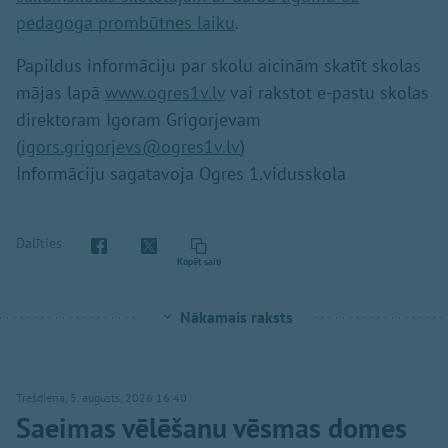
pedagoga prombūtnes laiku
.
Papildus informāciju par skolu aicinām skatīt skolas
mājas lapā
www.ogres1v.lv
vai rakstot e-pastu skolas
direktoram Igoram Grigorjevam
(
igors.grigorjevs@ogres1v.lv
)
Informāciju sagatavoja Ogres 1.vidusskola
Dalīties
Kopēt saiti
Nākamais raksts
Trešdiena, 5. augusts, 2026 16:40
Saeimas vēlēšanu vēsmas domes