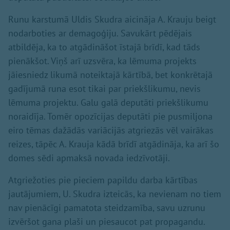
Runu karstumā Uldis Skudra aicināja A. Krauju beigt
nodarboties ar demagoģiju. Savukārt pēdējais
atbildēja, ka to atgādināšot īstajā brīdī, kad tāds
pienākšot. Viņš arī uzsvēra, ka lēmuma projekts
jāiesniedz likumā noteiktajā kārtībā, bet konkrētajā
gadījumā runa esot tikai par priekšlikumu, nevis
lēmuma projektu. Galu galā deputāti priekšlikumu
noraidīja. Tomēr opozīcijas deputāti pie pusmiljona
eiro tēmas dažādās variācijās atgriezās vēl vairākas
reizes, tāpēc A. Krauja kādā brīdī atgādināja, ka arī šo
domes sēdi apmaksā novada iedzīvotāji.
Atgriežoties pie pieciem papildu darba kārtības
jautājumiem, U. Skudra izteicās, ka nevienam no tiem
nav pienācīgi pamatota steidzamība, savu uzrunu
izvēršot gana plaši un piesaucot pat propagandu.