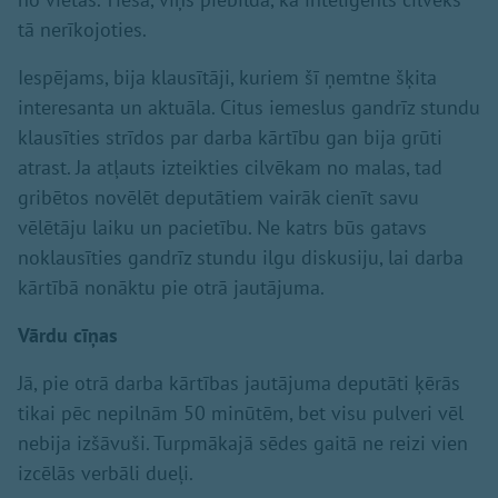
tā nerīkojoties.
Iespējams, bija klausītāji, kuriem šī ņemtne šķita
interesanta un aktuāla. Citus iemeslus gandrīz stundu
klausīties strīdos par darba kārtību gan bija grūti
atrast. Ja atļauts izteikties cilvēkam no malas, tad
gribētos novēlēt deputātiem vairāk cienīt savu
vēlētāju laiku un pacietību. Ne katrs būs gatavs
noklausīties gandrīz stundu ilgu diskusiju, lai darba
kārtībā nonāktu pie otrā jautājuma.
Vārdu cīņas
Jā, pie otrā darba kārtības jautājuma deputāti ķērās
tikai pēc nepilnām 50 minūtēm, bet visu pulveri vēl
nebija izšāvuši. Turpmākajā sēdes gaitā ne reizi vien
izcēlās verbāli dueļi.