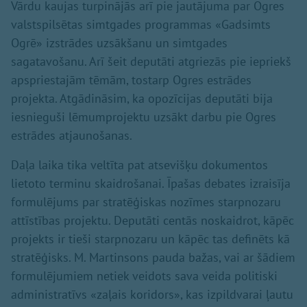
Vārdu kaujas turpinājās arī pie jautājuma par Ogres
valstspilsētas simtgades programmas «Gadsimts
Ogrē» izstrādes uzsākšanu un simtgades
sagatavošanu. Arī šeit deputāti atgriezās pie iepriekš
apspriestajām tēmām, tostarp Ogres estrādes
projekta. Atgādināsim, ka opozīcijas deputāti bija
iesnieguši lēmumprojektu uzsākt darbu pie Ogres
estrādes atjaunošanas.
Daļa laika tika veltīta pat atsevišķu dokumentos
lietoto terminu skaidrošanai. Īpašas debates izraisīja
formulējums par stratēģiskas nozīmes starpnozaru
attīstības projektu. Deputāti centās noskaidrot, kāpēc
projekts ir tieši starpnozaru un kāpēc tas definēts kā
stratēģisks. M. Martinsons pauda bažas, vai ar šādiem
formulējumiem netiek veidots sava veida politiski
administratīvs «zaļais koridors», kas izpildvarai ļautu