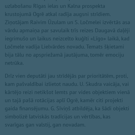
uzlabošanu Rīgas ielas un Kalna prospekta
krustojumā Ogrē atkal radīja augsni strīdiem.
Ziņotājam Raivim Ūzulam un S. Ločmelei izvērtās asa
vārdu apmaiņa par savulaik trīs reizes Daugavā daļēji
iegrimušo un laikus neizcelto kuģīti «Līgo» laikā, kad
Ločmele vadīja Lielvārdes novadu. Temats šķietami
bija tālu no apspriežamā jautājuma, tomēr emociju
netrūka.
Drīz vien deputāti jau strīdējās par prioritātēm, proti,
kam pašvaldībai izlietot naudu. U. Skudra vaicāja, vai
kārtējo reizi netikšot lemts par vides objektiem vienā
un tajā pašā rotācijas aplī Ogrē, kamēr citi projekti
gaida finansējumu. G. Sīviņš atbildēja, ka šādi objekti
simbolizē latviskās tradīcijas un vērtības, kas
svarīgas gan valstij, gan novadam.