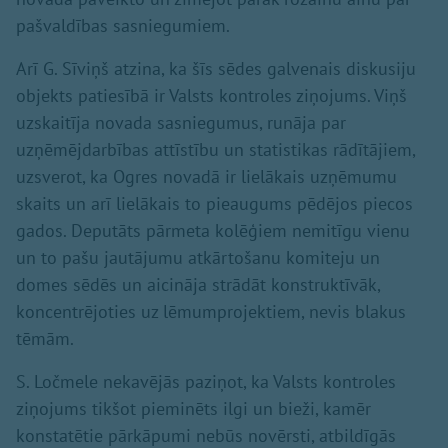
pašvaldības sasniegumiem.
Arī G. Sīviņš atzina, ka šīs sēdes galvenais diskusiju
objekts patiesībā ir Valsts kontroles ziņojums. Viņš
uzskaitīja novada sasniegumus, runāja par
uzņēmējdarbības attīstību un statistikas rādītājiem,
uzsverot, ka Ogres novadā ir lielākais uzņēmumu
skaits un arī lielākais to pieaugums pēdējos piecos
gados. Deputāts pārmeta kolēģiem nemitīgu vienu
un to pašu jautājumu atkārtošanu komiteju un
domes sēdēs un aicināja strādāt konstruktīvāk,
koncentrējoties uz lēmumprojektiem, nevis blakus
tēmām.
S. Ločmele nekavējās paziņot, ka Valsts kontroles
ziņojums tikšot pieminēts ilgi un bieži, kamēr
konstatētie pārkāpumi nebūs novērsti, atbildīgās