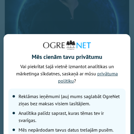
Mēs cienām tavu privātumu
Vai piekrītat šajā vietnē izmantot analītikas un
Publicitātes foto
mārketinga sīkdatnes, saskaņā ar mūsu
privātuma
Šis nav populārs viedoklis. Drīzāk tāds, ko kurn pa
politiku
?
kaktiem. Uz citu tautsaimniecības nozaru fona vienai
nozarei – lauksaimniecībai – tiek piešķirtas
Reklāmas ieņēmumi ļauj mums saglabāt OgreNet
ekskluzīvas priekšrocības. Un te sen jau vairs nav
ziņas bez maksas visiem lasītājiem.
runa par apstākļiem pēc 2. pasaules kara, kad
pārtikas ražošanai bija absolūti eksistenciāla nozīme
Analītika palīdz saprast, kuras tēmas tev ir
un to vajadzēja subsidēt Eiropas izdzīvošanai.
svarīgas.
Mēs nepārdodam tavus datus trešajām pusēm.