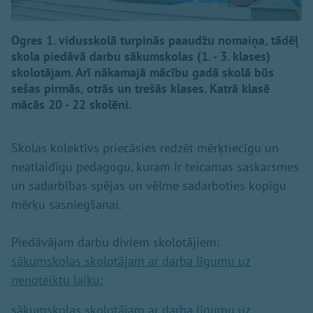
Ogres 1. vidusskolā turpinās paaudžu nomaiņa, tādēļ
skola piedāvā darbu sākumskolas (1. - 3. klases)
skolotājam. Arī nākamajā mācību gadā skolā būs
sešas pirmās, otrās un trešās klases. Katrā klasē
mācās 20 - 22 skolēni.
Skolas kolektīvs priecāsies redzēt mērķtiecīgu un
neatlaidīgu pedagogu, kuram ir teicamas saskarsmes
un sadarbības spējas un vēlme sadarboties kopīgu
mērķu sasniegšanai.
Piedāvājam darbu diviem skolotājiem:
sākumskolas skolotājam ar darba līgumu uz
nenoteiktu laiku
;
sākumskolas skolotājam ar darba līgumu uz