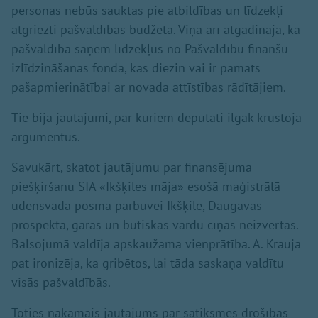
personas nebūs sauktas pie atbildības un līdzekļi
atgriezti pašvaldības budžetā. Viņa arī atgādināja, ka
pašvaldība saņem līdzekļus no Pašvaldību finanšu
izlīdzināšanas fonda, kas diezin vai ir pamats
pašapmierinātībai ar novada attīstības rādītājiem.
Tie bija jautājumi, par kuriem deputāti ilgāk krustoja
argumentus.
Savukārt, skatot jautājumu par finansējuma
piešķiršanu SIA «Ikšķiles māja» esošā maģistrālā
ūdensvada posma pārbūvei Ikšķilē, Daugavas
prospektā, garas un būtiskas vārdu cīņas neizvērtās.
Balsojumā valdīja apskaužama vienprātība. A. Krauja
pat ironizēja, ka gribētos, lai tāda saskaņa valdītu
visās pašvaldībās.
Toties nākamais jautājums par satiksmes drošības