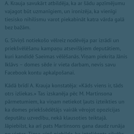
A. Krauja savukārt atbildēja, ka ar šādu apzīmējumu
vajagot būt uzmanīgiem, un ironizēja, ka vienīgi
tiesisko nihilismu varot piekabināt katra vārda galā
bez bažām.
G. Sīviņš notiekošo vēlreiz nodēvēja par izrādi un
priekšvēlēšanu kampaņu atsevišķiem deputātiem,
kuri kandidē Saeimas vēlēšanās. Viņam piekrita Jānis
Iklāvs – domes sēde ir vieta darbam, nevis savu
Facebook kontu apkalpošanai.
Kādā brīdī A. Krauja konstatēja: «Kāds viens ir, tāds
otrs izliekas.» Tas izskanēja pēc M. Martinsona
pārmetumiem, ka viņam netiekot ļauts izteikties un
ka domes priekšsēdētājs vairāk vērojot opozīcijas
deputātu uzvedību, nekā klausoties teiktajā.
Jāpiebilst, ka arī pats Martinsons gana daudz runāja
no vietas. Tiesa, viņš piebilda, ka inteliģents cilvēks