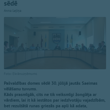
sēdē
Anna Lejiņa
Foto: Ekrānuzņēmums
Pašvaldības domes sēdē 30. jūlijā jautās Saeimas
vēlēšanu tuvums.
Kāds prasmīgāk, cits ne tik veiksmīgi žonglēja ar
vārdiem, lai it kā iestātos par iedzīvotāju vajadzībām,
bet rezultātā runas griezās pa apli kā adata,