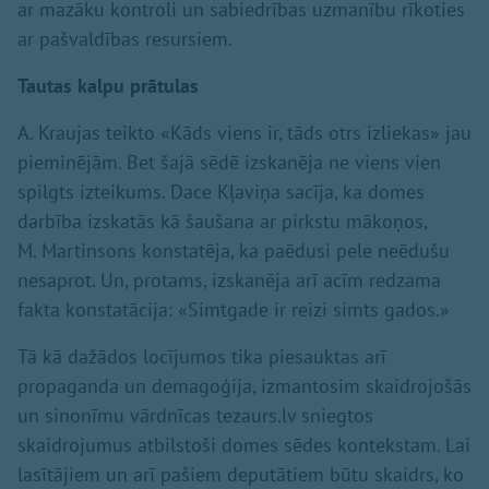
ar mazāku kontroli un sabiedrības uzmanību rīkoties
ar pašvaldības resursiem.
Tautas kalpu prātulas
A. Kraujas teikto «Kāds viens ir, tāds otrs izliekas» jau
pieminējām. Bet šajā sēdē izskanēja ne viens vien
spilgts izteikums. Dace Kļaviņa sacīja, ka domes
darbība izskatās kā šaušana ar pirkstu mākoņos,
M. Martinsons konstatēja, ka paēdusi pele neēdušu
nesaprot. Un, protams, izskanēja arī acīm redzama
fakta konstatācija: «Simtgade ir reizi simts gados.»
Tā kā dažādos locījumos tika piesauktas arī
propaganda un demagoģija, izmantosim skaidrojošās
un sinonīmu vārdnīcas tezaurs.lv sniegtos
skaidrojumus atbilstoši domes sēdes kontekstam. Lai
lasītājiem un arī pašiem deputātiem būtu skaidrs, ko