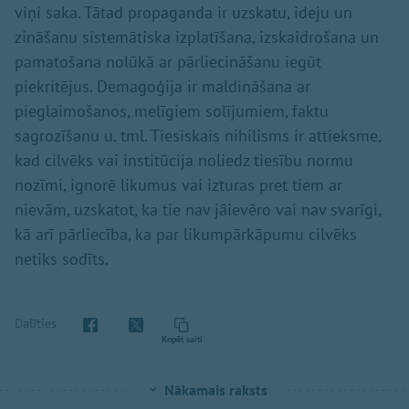
viņi saka. Tātad propaganda ir uzskatu, ideju un
zināšanu sistemātiska izplatīšana, izskaidrošana un
pamatošana nolūkā ar pārliecināšanu iegūt
piekritējus. Demagoģija ir maldināšana ar
pieglaimošanos, melīgiem solījumiem, faktu
sagrozīšanu u. tml. Tiesiskais nihilisms ir attieksme,
kad cilvēks vai institūcija noliedz tiesību normu
nozīmi, ignorē likumus vai izturas pret tiem ar
nievām, uzskatot, ka tie nav jāievēro vai nav svarīgi,
kā arī pārliecība, ka par likumpārkāpumu cilvēks
netiks sodīts.
Dalīties
Kopēt saiti
Nākamais raksts