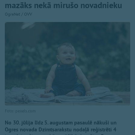
mazāks nekā mirušo novadnieku
OgreNet / OVV
Foto: pexels.com
No 30. jūlija līdz 5. augustam pasaulē nākuši un
Ogres novada Dzimtsarakstu nodaļā reģistrēti 4