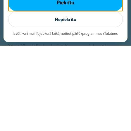
kas otrdien no pēcpusdienas pakāpeniski iegriezīsies
Piekrītu
no ziemeļrietumiem, rietumiem. Vējš rietumu un
centrālajos rajonos brāzmās sasniegs 15-16 metrus
Nepiekrītu
sekundē.
Izvēli vari mainīt jebkurā laikā, notīrot pārlūkprogrammas sīkdatnes.
Pirmdien dienā maksimālā gaisa temperatūra būs
+24...+27 grādi, daudzviet Kurzemē piekrastē
saglabāsies par dažiem grādiem vēsāks, savukārt
otrdien diennakts gaišajā laikā termometra stabiņš
sasniegs +16...+20 grādu atzīmi.
Nedēļas otrajā pusē atmosfēras spiediens
paaugstināsies, un laiks kļūs saulaināks un
lielākoties sauss. Karstums atkāpsies, termometra
stabiņam vien dažviet pakāpjoties pāris grādus virs
+20 grādu atzīmes.