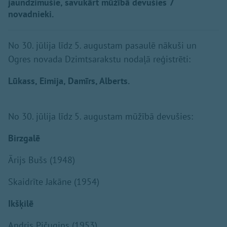
jaundzimušie, savukārt mūžībā devušies 7
novadnieki.
No 30. jūlija līdz 5. augustam pasaulē nākuši un
Ogres novada Dzimtsarakstu nodaļā reģistrēti:
Lūkass, Eimija, Damīrs, Alberts.
No 30. jūlija līdz 5. augustam mūžībā devušies:
Birzgalē
Ārijs Bušs (1948)
Skaidrīte Jakāne (1954)
Ikšķilē
Andris Pičugins (1953)