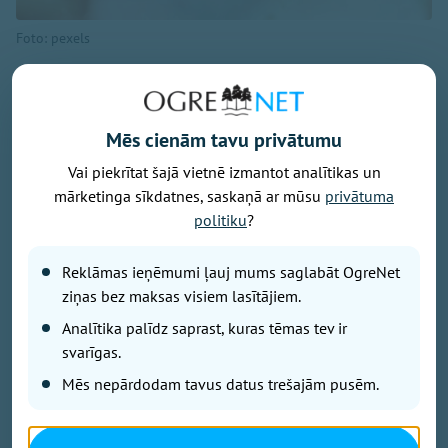
Foto: pexels
Azvadītās dienas daudzviet Latvijā bija karstas,
tomēr silto gaisa masu nomainīs vēsāka, un
turpmākajās dienās gaiss dienās iesils līdz +18...+21
Mēs cienām tavu privātumu
grādiem, liecina sinoptiķu prognozes.
Vai piekrītat šajā vietnē izmantot analītikas un
mārketinga sīkdatnes, saskaņā ar mūsu
privātuma
Nākamās nedēļas sākumā valsts teritorijai atkal
politiku
?
pietuvosies jauns ciklons - debesis biežāk klās
mākoņi, kas nesīs lietu.
Reklāmas ieņēmumi ļauj mums saglabāt OgreNet
ziņas bez maksas visiem lasītājiem.
Pirmdien sākot no pēcpusdienas Latvijas teritoriju
Analītika palīdz saprast, kuras tēmas tev ir
sāks un otrdien turpinās šķērsot nokrišņu zona, līdz
svarīgas.
ar to teritorijas lielākajā daļā līs, vietām gaidāms arī
Mēs nepārdodam tavus datus trešajām pusēm.
pērkona negaiss.
Pūtīs lēns līdz mērens dienvidu, dienvidrietumu vējš,