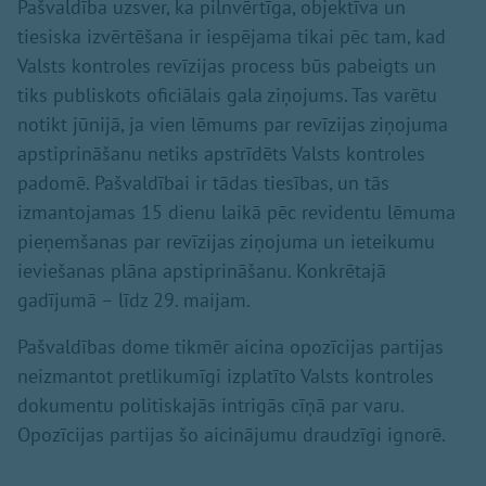
Pašvaldība uzsver, ka pilnvērtīga, objektīva un
tiesiska izvērtēšana ir iespējama tikai pēc tam, kad
Valsts kontroles revīzijas process būs pabeigts un
tiks publiskots oficiālais gala ziņojums. Tas varētu
notikt jūnijā, ja vien lēmums par revīzijas ziņojuma
apstiprināšanu netiks apstrīdēts Valsts kontroles
padomē. Pašvaldībai ir tādas tiesības, un tās
izmantojamas 15 dienu laikā pēc revidentu lēmuma
pieņemšanas par revīzijas ziņojuma un ieteikumu
ieviešanas plāna apstiprināšanu. Konkrētajā
gadījumā – līdz 29. maijam.
Pašvaldības dome tikmēr aicina opozīcijas partijas
neizmantot pretlikumīgi izplatīto Valsts kontroles
dokumentu politiskajās intrigās cīņā par varu.
Opozīcijas partijas šo aicinājumu draudzīgi ignorē.