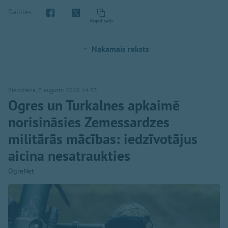
Dalīties
Kopēt saiti
Nākamais raksts
Piektdiena, 7. augusts, 2026 14:33
Ogres un Turkalnes apkaimē
norisināsies Zemessardzes
militārās mācības: iedzīvotājus
aicina nesatraukties
OgreNet