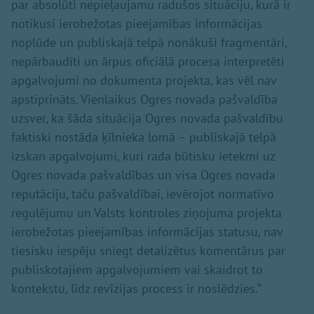
par absolūti nepieļaujamu radušos situāciju, kurā ir
notikusi ierobežotas pieejamības informācijas
noplūde un publiskajā telpā nonākuši fragmentāri,
nepārbaudīti un ārpus oficiālā procesa interpretēti
apgalvojumi no dokumenta projekta, kas vēl nav
apstiprināts. Vienlaikus Ogres novada pašvaldība
uzsver, ka šāda situācija Ogres novada pašvaldību
faktiski nostāda ķīlnieka lomā – publiskajā telpā
izskan apgalvojumi, kuri rada būtisku ietekmi uz
Ogres novada pašvaldības un visa Ogres novada
reputāciju, taču pašvaldībai, ievērojot normatīvo
regulējumu un Valsts kontroles ziņojuma projekta
ierobežotas pieejamības informācijas statusu, nav
tiesisku iespēju sniegt detalizētus komentārus par
publiskotajiem apgalvojumiem vai skaidrot to
kontekstu, līdz revīzijas process ir noslēdzies.”