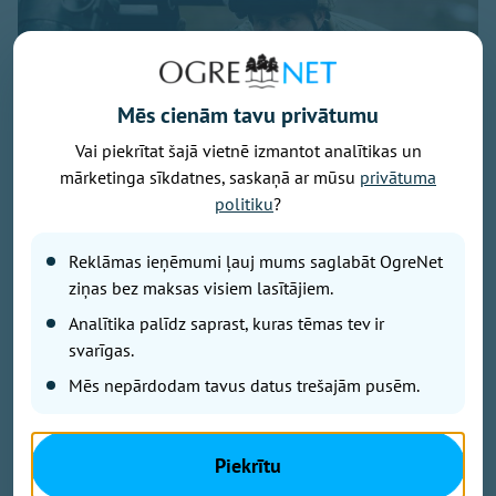
Mēs cienām tavu privātumu
Vai piekrītat šajā vietnē izmantot analītikas un
mārketinga sīkdatnes, saskaņā ar mūsu
privātuma
politiku
?
Foto: Ogres 54. bataljona zemessargi
Reklāmas ieņēmumi ļauj mums saglabāt OgreNet
No 7. līdz 9. augustam Ogres militārajā bāzē un
ziņas bez maksas visiem lasītājiem.
Turkalnes mežos notiks Zemessardzes 2. Vidzemes
Analītika palīdz saprast, kuras tēmas tev ir
brigādes 54. kaujas atbalsta bataljona apmācības.
Iedzīvotāji tiek aicināti ar sapratni izturēties pret
svarīgas.
īslaicīgiem trokšņiem un militārās tehnikas klātbūtni.
Mēs nepārdodam tavus datus trešajām pusēm.
Kā informē Ogres 54. bataljona zemessargi platformā
Piekrītu
"Facebook", trīs dienu garumā mācību norises vietās