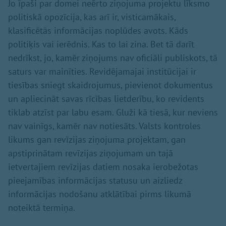
Jo īpaši par domei neērto ziņojuma projektu līksmo
politiskā opozīcija, kas arī ir, visticamākais,
klasificētās informācijas noplūdes avots. Kāds
politiķis vai ierēdnis. Kas to lai zina. Bet tā darīt
nedrīkst, jo, kamēr ziņojums nav oficiāli publiskots, tā
saturs var mainīties. Revidējamajai institūcijai ir
tiesības sniegt skaidrojumus, pievienot dokumentus
un apliecināt savas rīcības lietderību, ko revidents
tiklab atzīst par labu esam. Gluži kā tiesā, kur neviens
nav vainīgs, kamēr nav notiesāts. Valsts kontroles
likums gan revīzijas ziņojuma projektam, gan
apstiprinātam revīzijas ziņojumam un tajā
ietvertajiem revīzijas datiem nosaka ierobežotas
pieejamības informācijas statusu un aizliedz
informācijas nodošanu atklātībai pirms likumā
noteiktā termiņa.