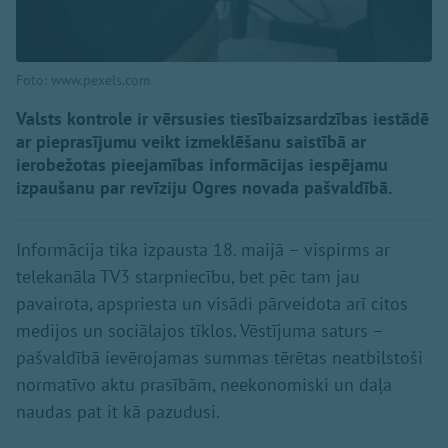
Foto: www.pexels.com
Valsts kontrole ir vērsusies tiesībaizsardzības iestādē
ar pieprasījumu veikt izmeklēšanu saistībā ar
ierobežotas pieejamības informācijas iespējamu
izpaušanu par revīziju Ogres novada pašvaldībā.
Informācija tika izpausta 18. maijā – vispirms ar
telekanāla TV3 starpniecību, bet pēc tam jau
pavairota, apspriesta un visādi pārveidota arī citos
medijos un sociālajos tīklos. Vēstījuma saturs –
pašvaldībā ievērojamas summas tērētas neatbilstoši
normatīvo aktu prasībām, neekonomiski un daļa
naudas pat it kā pazudusi.