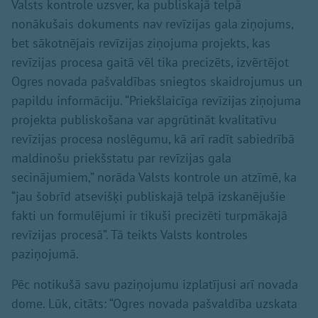
Valsts kontrole uzsver, ka publiskajā telpā
nonākušais dokuments nav revīzijas gala ziņojums,
bet sākotnējais revīzijas ziņojuma projekts, kas
revīzijas procesa gaitā vēl tika precizēts, izvērtējot
Ogres novada pašvaldības sniegtos skaidrojumus un
papildu informāciju. “Priekšlaicīga revīzijas ziņojuma
projekta publiskošana var apgrūtināt kvalitatīvu
revīzijas procesa noslēgumu, kā arī radīt sabiedrībā
maldinošu priekšstatu par revīzijas gala
secinājumiem,” norāda Valsts kontrole un atzīmē, ka
“jau šobrīd atsevišķi publiskajā telpā izskanējušie
fakti un formulējumi ir tikuši precizēti turpmākajā
revīzijas procesā”. Tā teikts Valsts kontroles
paziņojumā.
Pēc notikušā savu paziņojumu izplatījusi arī novada
dome. Lūk, citāts: “Ogres novada pašvaldība uzskata