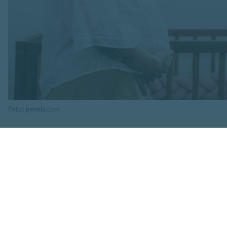
Foto: pexels.com
2025. gadā tas sas
2010. gadā.
Visvairāk bērnu j
reģistrēti 3766 ja