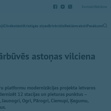
Kontakti
Reklāma
ļi
Cilvēkstāsti
Kristīgās ziņas
Brīvbrīdis
Reklāmraksti
Pasākumi
rbūvēs astoņas vilciena
u platformu modernizācijas projekta ietvaros
ernizēt 12 stacijas un pieturas punktus –
i, Jaunogri, Ogri, Pārogri, Ciemupi, Ķegumu,
us.