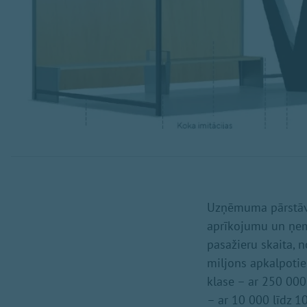
Uzņēmuma pārstāve 
aprīkojumu un ņem
pasažieru skaita, no
miljons apkalpotie
klase – ar 250 000
– ar 10 000 līdz 1