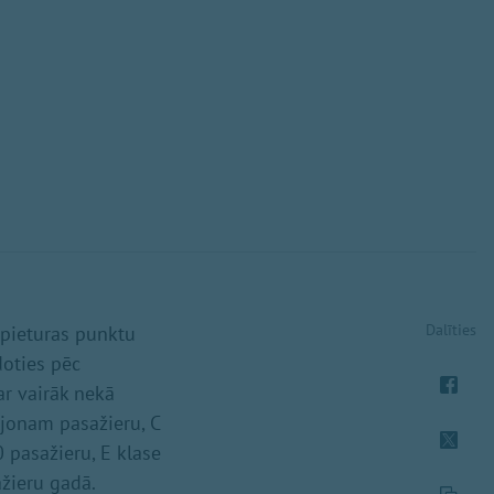
Dalīties
 pieturas punktu
oties pēc
 ar vairāk nekā
ljonam pasažieru, C
 pasažieru, E klase
žieru gadā.