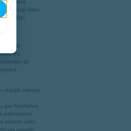
 pašapkalpes
ās attiecīgi tādas
a pieslēgt,
s var tikt
 pasažieru
elzceļš», lai
ruktūrā.
ās stacijās pabeigs
u, gan būvdarbus
ta pabeigšanas
s plānots veikt,
izbūvēs pagaidu