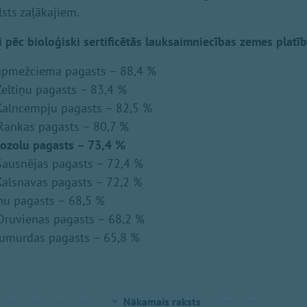
lsts zaļākajiem.
 pēc bioloģiski sertificētās lauksaimniecības zemes platīb
apmežciema pagasts – 88,4 %
eltiņu pagasts – 83,4 %
Kalncempju pagasts – 82,5 %
Rankas pagasts – 80,7 %
ozolu pagasts – 73,4 %
ausnējas pagasts – 72,4 %
alsnavas pagasts – 72,2 %
nu pagasts – 68,5 %
Druvienas pagasts – 68,2 %
umurdas pagasts – 65,8 %
Nākamais raksts