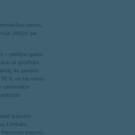
aimniecības zemes,
vijai jākļūst par
ts – pēdējos gados
karas ar grūtībām
klāj, ka gandrīz
z 50 %, un tas mūsu
ir saimniekot
 pesticīdu
stamā īpašuma
su, Limbažu,
a Mazozolu pagasts