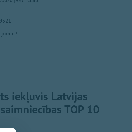
radošo potenciālu.
09321
nājumus!
s iekļuvis Latvijas
ksaimniecības TOP 10