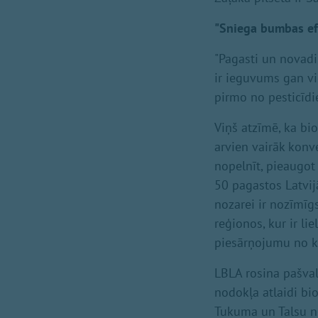
"Sniega bumbas ef
"Pagasti un novadi
ir ieguvums gan vie
pirmo no pesticīdi
Viņš atzīmē, ka b
arvien vairāk konv
nopelnīt, pieaugot
50 pagastos Latvij
nozarei ir nozīmīg
reģionos, kur ir li
piesārņojumu no k
LBLA rosina pašva
nodokļa atlaidi bi
Tukuma un Talsu n