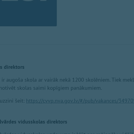
s direktors
a ir augoša skola ar vairāk nekā 1200 skolēniem. Tiek meklē
motivēt skolas saimi kopīgiem panākumiem.
uzzini šeit:
https://cvvp.nva.gov.lv/#/pub/vakances/3497
lvārdes vidusskolas direktors