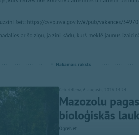
js, kurš iedvesmos kolektīvu attīstīties un attīstīt bērnu 
 uzzini šeit: https://cvvp.nva.gov.lv/#/pub/vakances/3497
padalies ar šo ziņu, ja zini kādu, kurš meklē jaunus izaici
Nākamais raksts
Ceturtdiena, 6. augusts, 2026 14:24
Mazozolu pagast
bioloģiskās lau
OgreNet