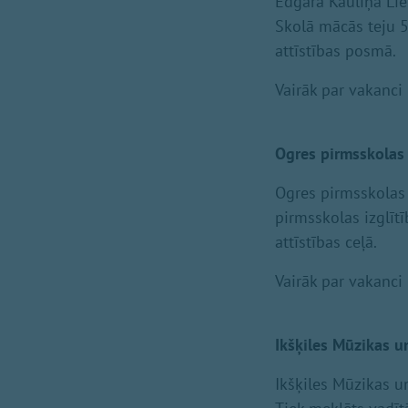
Edgara Kauliņa Lie
Skolā mācās teju 50
attīstības posmā.
Vairāk par vakanci 
Ogres pirmsskolas i
Ogres pirmsskolas 
pirmsskolas izglītī
attīstības ceļā.
Vairāk par vakanci 
Ikšķiles Mūzikas u
Ikšķiles Mūzikas un