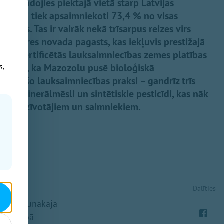
ierindojies piektajā vietā starp Latvijas
oloģiski tiek apsaimniekoti 73,4 % no visas
emes. Tas ir vairāk nekā trīsarpus reizes virs
gais Ogres novada pagasts, kas iekļuvis prestižajā
iski sertificētās lauksaimniecības zemes platības
liecina, ka Mazozolu pusē bioloģiskā
s,
inējošo lauksaimniecības praksi – gandrīz trīs
oti minerālmēsli un sintētiskie pesticīdi, kas nāk
iem iedzīvotājiem un saimniekiem.
Dalīties
apkopotā
ISKI" jaunākajā
imniecībā