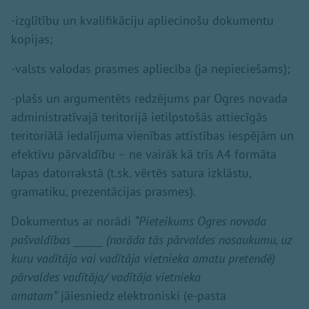
-izglītību un kvalifikāciju apliecinošu dokumentu
kopijas;
-valsts valodas prasmes apliecība (ja nepieciešams);
-plašs un argumentēts redzējums par Ogres novada
administratīvajā teritorijā ietilpstošās attiecīgās
teritoriālā iedalījuma vienības attīstības iespējām un
efektīvu pārvaldību – ne vairāk kā trīs A4 formāta
lapas datorrakstā (t.sk. vērtēs satura izklāstu,
gramatiku, prezentācijas prasmes).
Dokumentus ar norādi
“Pieteikums Ogres novada
pašvaldības ______ (norāda tās pārvaldes nosaukumu, uz
kuru vadītāja vai vadītāja vietnieka amatu pretendē)
pārvaldes vadītāja/ vadītāja vietnieka
amatam”
jāiesniedz elektroniski (e-pasta