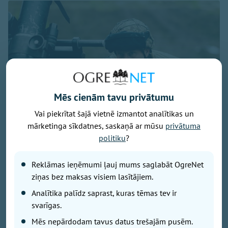
Mēs cienām tavu privātumu
Vai piekrītat šajā vietnē izmantot analītikas un
mārketinga sīkdatnes, saskaņā ar mūsu
privātuma
politiku
?
Foto: Ogres 54. bataljona zemessargi
Reklāmas ieņēmumi ļauj mums saglabāt OgreNet
No 7. līdz 9. augustam Ogres militārajā bāzē un
ziņas bez maksas visiem lasītājiem.
Turkalnes mežos notiks Zemessardzes 2. Vidzemes
brigādes 54. kaujas atbalsta bataljona apmācības.
Analītika palīdz saprast, kuras tēmas tev ir
Iedzīvotāji tiek aicināti ar sapratni izturēties pret
svarīgas.
īslaicīgiem trokšņiem un militārās tehnikas klātbūtni.
Mēs nepārdodam tavus datus trešajām pusēm.