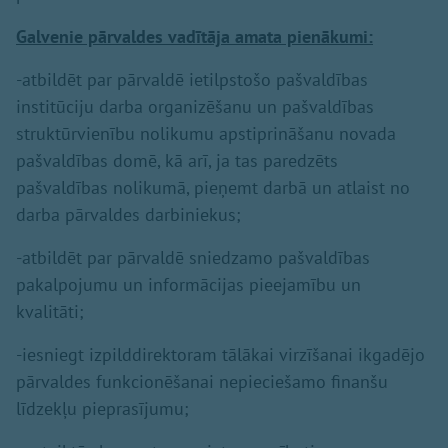
Galvenie pārvaldes vadītāja amata pienākumi:
-atbildēt par pārvaldē ietilpstošo pašvaldības
institūciju darba organizēšanu un pašvaldības
struktūrvienību nolikumu apstiprināšanu novada
pašvaldības domē, kā arī, ja tas paredzēts
pašvaldības nolikumā, pieņemt darbā un atlaist no
darba pārvaldes darbiniekus;
-atbildēt par pārvaldē sniedzamo pašvaldības
pakalpojumu un informācijas pieejamību un
kvalitāti;
-iesniegt izpilddirektoram tālākai virzīšanai ikgadējo
pārvaldes funkcionēšanai nepieciešamo finanšu
līdzekļu pieprasījumu;