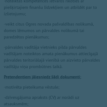
-noteiktās kompetences ietvaros rīkoties ar
piešķirtajiem finanšu līdzekļiem un atbildēt par to
izlietojumu;
-veikt citus Ogres novada pašvaldības nolikumā,
domes lēmumos un pārvaldes nolikumā tai
paredzētos pienākumus;
-pārvaldes vadītāja vietnieks pilda pārvaldes
vadītājam noteiktos amata pienākumus attiecīgajā
pārvaldes teritoriālajā vienībā un aizvieto pārvaldes
vadītāju viņa prombūtnes laikā.
Pretendentiem jāiesniedz šādi dokumenti:
-motivēta pieteikuma vēstule;
-dzīvesgājuma apraksts (CV) ar norādi uz
atsauksmēm;