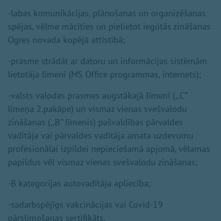
-labas komunikācijas, plānošanas un organizēšanas
spējas, vēlme mācīties un pielietot iegūtās zināšanas
Ogres novada kopējā attīstībā;
-prasme strādāt ar datoru un informācijas sistēmām
lietotāja līmenī (MS Office programmas, internets);
-valsts valodas prasmes augstākajā līmenī (,,C’’
līmeņa 2.pakāpe) un vismaz vienas svešvalodu
zināšanas (,,B’’ līmenis) pašvaldības pārvaldes
vadītāja vai pārvaldes vadītāja amata uzdevumu
profesionālai izpildei nepieciešamā apjomā, vēlamas
papildus vēl vismaz vienas svešvalodu zināšanas;
-B kategorijas autovadītāja apliecība;
-sadarbspējīgs vakcinācijas vai Covid-19
pārslimošanas sertifikāts.