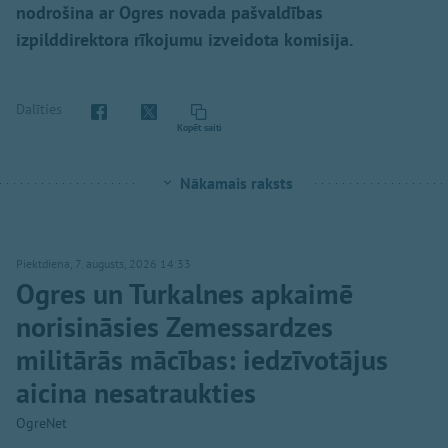
nodrošina ar Ogres novada pašvaldības
izpilddirektora rīkojumu izveidota komisija.
Dalīties
Kopēt saiti
Nākamais raksts
Piektdiena, 7. augusts, 2026 14:33
Ogres un Turkalnes apkaimē
norisināsies Zemessardzes
militārās mācības: iedzīvotājus
aicina nesatraukties
OgreNet