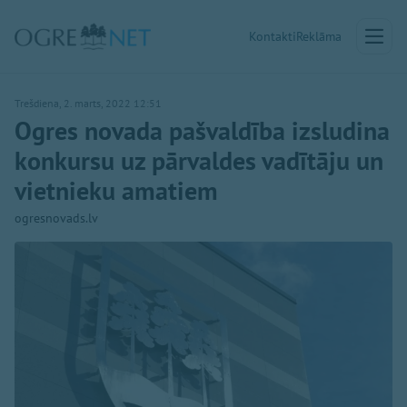
Kontakti
Reklāma
Trešdiena, 2. marts, 2022 12:51
Ogres novada pašvaldība izsludina
konkursu uz pārvaldes vadītāju un
vietnieku amatiem
ogresnovads.lv