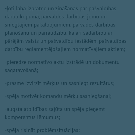
-ļoti laba izpratne un zināšanas par pašvaldības
darbu kopumā, pārvaldes darbības jomu un
sniegtajiem pakalpojumiem, pārvades darbības
plānošanu un pārraudzību, kā arī sadarbību ar
pārējām valsts un pašvaldību iestādēm, pašvaldības
darbību reglamentējošajiem normatīvajiem aktiem;
-pieredze normatīvo aktu izstrādē un dokumentu
sagatavošanā;
-prasme izvirzīt mērķus un sasniegt rezultātus;
-spēja motivēt komandu mērķu sasniegšanai;
-augsta atbildības sajūta un spēja pieņemt
kompetentus lēmumus;
-spēja risināt problēmsituācijas;