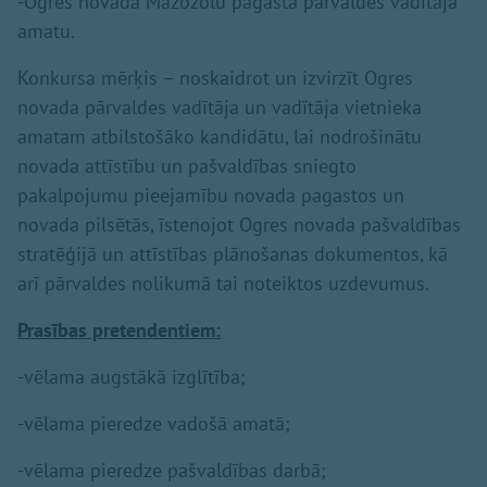
-Ogres novada Mazozolu pagasta pārvaldes vadītāja
amatu.
Konkursa mērķis – noskaidrot un izvirzīt Ogres
novada pārvaldes vadītāja un vadītāja vietnieka
amatam atbilstošāko kandidātu, lai nodrošinātu
novada attīstību un pašvaldības sniegto
pakalpojumu pieejamību novada pagastos un
novada pilsētās, īstenojot Ogres novada pašvaldības
stratēģijā un attīstības plānošanas dokumentos, kā
arī pārvaldes nolikumā tai noteiktos uzdevumus.
Prasības pretendentiem:
-vēlama augstākā izglītība;
-vēlama pieredze vadošā amatā;
-vēlama pieredze pašvaldības darbā;