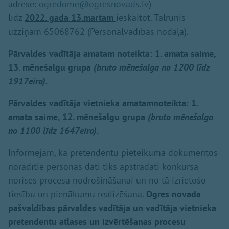
adrese:
ogredome@ogresnovads.lv
)
līdz
2022. gada
13.martam
ieskaitot. Tālrunis
uzziņām 65068762 (Personālvadības nodaļa).
Pārvaldes vadītāja amatam noteikta: 1. amata saime,
13. mēnešalgu grupa
(bruto mēnešalga no 1200 līdz
1917eiro).
Pārvaldes vadītāja vietnieka amatamnoteikta: 1.
amata saime, 12. mēnešalgu grupa
(bruto mēnešalga
no 1100 līdz 1647eiro).
Informējam, ka pretendentu pieteikuma dokumentos
norādītie personas dati tiks apstrādāti konkursa
norises procesa nodrošināšanai un no tā izrietošo
tiesību un pienākumu realizēšana.
Ogres novada
pašvaldības pārvaldes vadītāja un vadītāja vietnieka
pretendentu atlases un izvērtēšanas procesu