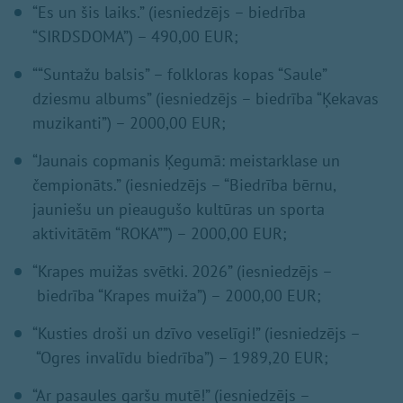
“Es un šis laiks.” (iesniedzējs – biedrība
“SIRDSDOMA”) – 490,00 EUR;
““Suntažu balsis” – folkloras kopas “Saule”
dziesmu albums” (iesniedzējs – biedrība “Ķekavas
muzikanti”) – 2000,00 EUR;
“Jaunais copmanis Ķegumā: meistarklase un
čempionāts.” (iesniedzējs – “Biedrība bērnu,
jauniešu un pieaugušo kultūras un sporta
aktivitātēm “ROKA””) – 2000,00 EUR;
“Krapes muižas svētki. 2026” (iesniedzējs –
biedrība “Krapes muiža”) – 2000,00 EUR;
“Kusties droši un dzīvo veselīgi!” (iesniedzējs –
“Ogres invalīdu biedrība”) – 1989,20 EUR;
“Ar pasaules garšu mutē!” (iesniedzējs –