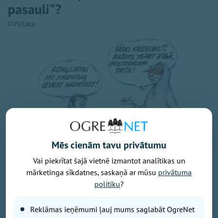
pasauli"?
OVV/Leta
Mēs cienām tavu privātumu
Vai piekrītat šajā vietnē izmantot analītikas un
mārketinga sīkdatnes, saskaņā ar mūsu
privātuma
Agra Liepiņa ilustrācija
politiku
?
Importa aizliegums no Krievijas, protams, ir
Reklāmas ieņēmumi ļauj mums saglabāt OgreNet
slavējama lieta, bet, kamēr internets un masu mediji