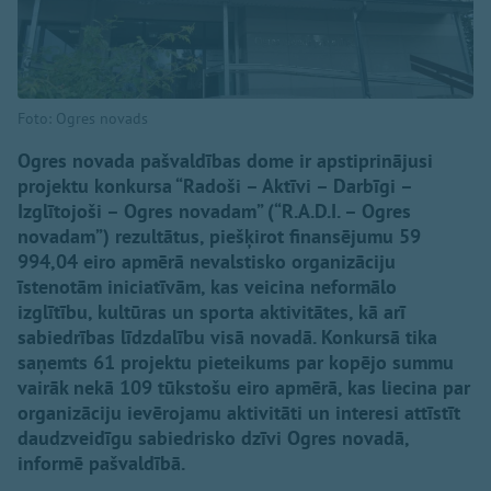
Foto: Ogres novads
Ogres novada pašvaldības dome ir apstiprinājusi
projektu konkursa “Radoši – Aktīvi – Darbīgi –
Izglītojoši – Ogres novadam” (“R.A.D.I. – Ogres
novadam”) rezultātus, piešķirot finansējumu 59
994,04 eiro apmērā nevalstisko organizāciju
īstenotām iniciatīvām, kas veicina neformālo
izglītību, kultūras un sporta aktivitātes, kā arī
sabiedrības līdzdalību visā novadā. Konkursā tika
saņemts 61 projektu pieteikums par kopējo summu
vairāk nekā 109 tūkstošu eiro apmērā, kas liecina par
organizāciju ievērojamu aktivitāti un interesi attīstīt
daudzveidīgu sabiedrisko dzīvi Ogres novadā,
informē pašvaldībā.