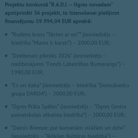
Projektu konkursā “R.A.D.I. – Ogres novadam”
apstiprināti 36 projekti, to īstenošanai piešķirot
finansējumu 59 994,04 EUR apmērā:
“Rudens kross “Skrien ar ezi”” (iesniedzējs –
biedrība “Mums ir karsti”) – 2000,00 EUR;
“Dzeltenais pikniks 2026” (iesniedzējs –
nodibinājums “Fonds Labestības Bumerangs”) –
1990,00 EUR;
“Es un daba” (iesniedzējs – biedrība “Domubiedru
grupa DARDA”) – 2000,00 EUR;
“Ogres Prāta Spēles” (iesniedzējs – “Ogres Centra
pamatskolas atbalsta biedrība”) – 2000,00 EUR;
“Dainis Bremze: par kamanām virāžām un dzīvi”
(iesniedzējs – “Ikšķiles Kultūras biedrība”) –