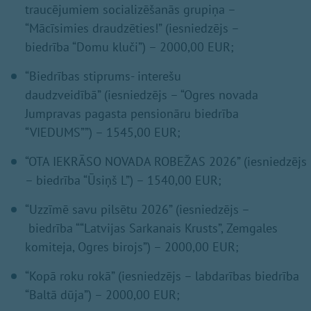
traucējumiem socializēšanās grupiņa –
“Mācīsimies draudzēties!” (iesniedzējs –
biedrība “Domu kluči”) – 2000,00 EUR;
“Biedrības stiprums- interešu
daudzveidībā” (iesniedzējs – “Ogres novada
Jumpravas pagasta pensionāru biedrība
“VIEDUMS””) – 1545,00 EUR;
“OTA IEKRĀSO NOVADA ROBEŽAS 2026” (iesniedzējs
– biedrība “Ūsiņš L”) – 1540,00 EUR;
“Uzzīmē savu pilsētu 2026” (iesniedzējs –
biedrība ““Latvijas Sarkanais Krusts”, Zemgales
komiteja, Ogres birojs”) – 2000,00 EUR;
“Kopā roku rokā” (iesniedzējs – labdarības biedrība
“Baltā dūja”) – 2000,00 EUR;