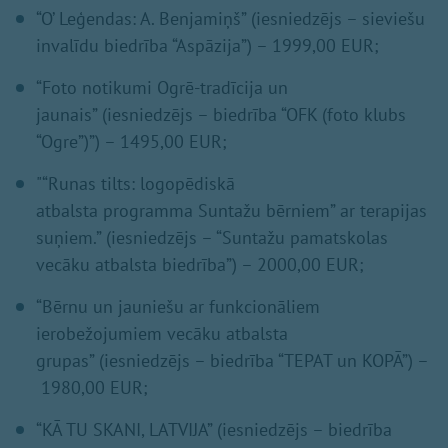
“O’ Leģendas: A. Benjamiņš” (iesniedzējs – sieviešu
invalīdu biedrība “Aspāzija”) – 1999,00 EUR;
“Foto notikumi Ogrē-tradīcija un
jaunais” (iesniedzējs – biedrība “OFK (foto klubs
“Ogre”)”) – 1495,00 EUR;
"“Runas tilts: logopēdiskā
atbalsta programma Suntažu bērniem” ar terapijas
suņiem.” (iesniedzējs – “Suntažu pamatskolas
vecāku atbalsta biedrība”) – 2000,00 EUR;
“Bērnu un jauniešu ar funkcionāliem
ierobežojumiem vecāku atbalsta
grupas” (iesniedzējs – biedrība “TEPAT un KOPĀ”) –
1980,00 EUR;
“KĀ TU SKANI, LATVIJA” (iesniedzējs – biedrība