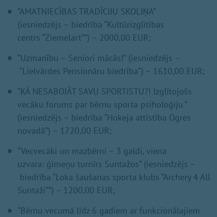
“AMATNIECĪBAS TRADĪCIJU SKOLIŅA”
(iesniedzējs – biedrība “Kultūrizglītības
centrs “Ziemelart””) – 2000,00 EUR;
“Uzmanību – Seniori mācās!” (iesniedzējs –
“Lielvārdes Pensionāru biedrība”) – 1610,00 EUR;
“KĀ NESABOJĀT SAVU SPORTISTU?! Izglītojošs
vecāku forums par bērnu sporta psiholoģiju.”
(iesniedzējs – biedrība “Hokeja attīstība Ogres
novadā”) – 1720,00 EUR;
“Vecvecāki un mazbērni – 3 galdi, viena
uzvara: ģimeņu turnīrs Suntažos” (iesniedzējs –
biedrība “Loka šaušanas sporta klubs “Archery 4 All
Suntaži””) – 1200,00 EUR;
“Bērnu vecumā līdz 6 gadiem ar funkcionālajiem