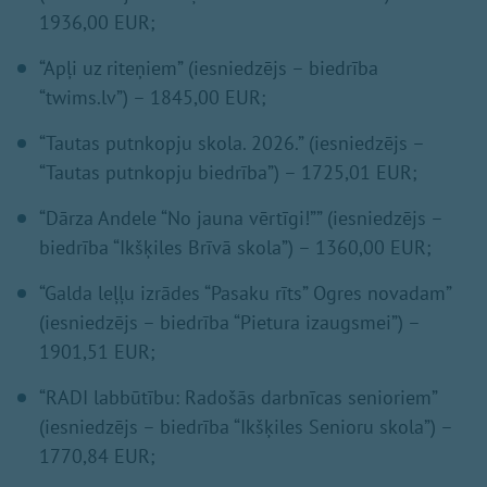
1936,00 EUR;
“Apļi uz riteņiem” (iesniedzējs – biedrība
“twims.lv”) – 1845,00 EUR;
“Tautas putnkopju skola. 2026.” (iesniedzējs –
“Tautas putnkopju biedrība”) – 1725,01 EUR;
“Dārza Andele “No jauna vērtīgi!”” (iesniedzējs –
biedrība “Ikšķiles Brīvā skola”) – 1360,00 EUR;
“Galda leļļu izrādes “Pasaku rīts” Ogres novadam”
(iesniedzējs – biedrība “Pietura izaugsmei”) –
1901,51 EUR;
“RADI labbūtību: Radošās darbnīcas senioriem”
(iesniedzējs – biedrība “Ikšķiles Senioru skola”) –
1770,84 EUR;