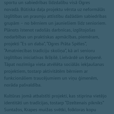
sportu un sabiedrības līdzdalību visā Ogres
novadā. Būtiska daļa projektu vērsta uz neformālās
izglītības un prasmju attīstību dažādām sabiedrības
grupām – no bērniem un jauniešiem līdz senioriem.
Plānots īstenot radošās darbnīcas, izglītojošas
nodarbības un praktiskas apmācības, piemēram,
projekti “Es un daba”, “Ogres Prāta Spēles”,
“Amatniecības tradīciju skoliņa”, kā arī senioru
izglītības iniciatīvas Ikšķilē, Lielvārdē un Ķeipenē.
Tāpat nozīmīga vieta atvēlēta sociālās iekļaušanas
projektiem, tostarp aktivitātēm bērniem ar
funkcionāliem traucējumiem un viņu ģimenēm,
norāda pašvaldība.
Kultūras jomā atbalstīti projekti, kas stiprina vietējo
identitāti un tradīcijas, tostarp “Dzeltenais pikniks”
Suntažos, Krapes muižas svētki, folkloras kopu