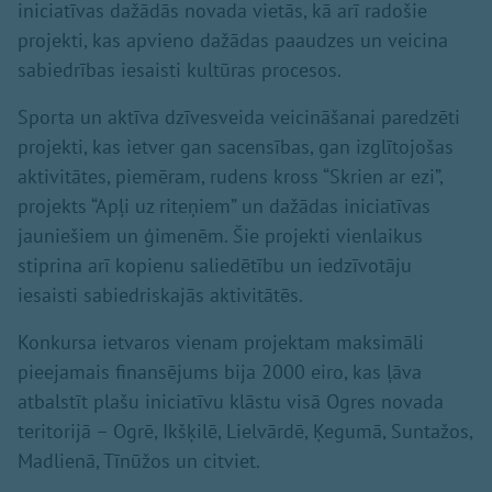
iniciatīvas dažādās novada vietās, kā arī radošie
projekti, kas apvieno dažādas paaudzes un veicina
sabiedrības iesaisti kultūras procesos.
Sporta un aktīva dzīvesveida veicināšanai paredzēti
projekti, kas ietver gan sacensības, gan izglītojošas
aktivitātes, piemēram, rudens kross “Skrien ar ezi”,
projekts “Apļi uz riteņiem” un dažādas iniciatīvas
jauniešiem un ģimenēm. Šie projekti vienlaikus
stiprina arī kopienu saliedētību un iedzīvotāju
iesaisti sabiedriskajās aktivitātēs.
Konkursa ietvaros vienam projektam maksimāli
pieejamais finansējums bija 2000 eiro, kas ļāva
atbalstīt plašu iniciatīvu klāstu visā Ogres novada
teritorijā – Ogrē, Ikšķilē, Lielvārdē, Ķegumā, Suntažos,
Madlienā, Tīnūžos un citviet.