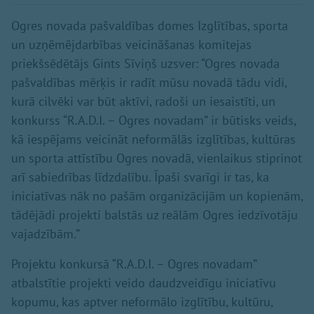
Ogres novada pašvaldības domes Izglītības, sporta
un uzņēmējdarbības veicināšanas komitejas
priekšsēdētājs Gints Sīviņš uzsver: “Ogres novada
pašvaldības mērķis ir radīt mūsu novadā tādu vidi,
kurā cilvēki var būt aktīvi, radoši un iesaistīti, un
konkurss “R.A.D.I. – Ogres novadam” ir būtisks veids,
kā iespējams veicināt neformālās izglītības, kultūras
un sporta attīstību Ogres novadā, vienlaikus stiprinot
arī sabiedrības līdzdalību. Īpaši svarīgi ir tas, ka
iniciatīvas nāk no pašām organizācijām un kopienām,
tādējādi projekti balstās uz reālām Ogres iedzīvotāju
vajadzībām.”
Projektu konkursā “R.A.D.I. – Ogres novadam”
atbalstītie projekti veido daudzveidīgu iniciatīvu
kopumu, kas aptver neformālo izglītību, kultūru,