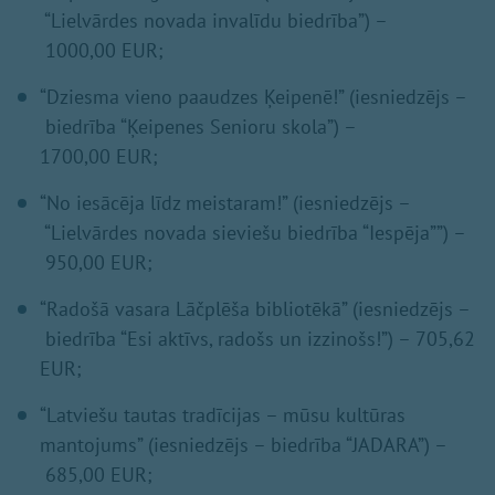
“Lielvārdes novada invalīdu biedrība”) –
1000,00 EUR;
“Dziesma vieno paaudzes Ķeipenē!” (iesniedzējs –
biedrība “Ķeipenes Senioru skola”) –
1700,00 EUR;
“No iesācēja līdz meistaram!” (iesniedzējs –
“Lielvārdes novada sieviešu biedrība “Iespēja””) –
950,00 EUR;
“Radošā vasara Lāčplēša bibliotēkā” (iesniedzējs –
biedrība “Esi aktīvs, radošs un izzinošs!”) – 705,62
EUR;
“Latviešu tautas tradīcijas – mūsu kultūras
mantojums” (iesniedzējs – biedrība “JADARA”) –
685,00 EUR;