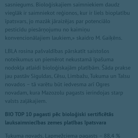
sasniegums. Bioloģiskajiem saimniekiem daudz
vieglāk ir saimniekot reģionos, kur ir liels bioplatību
īpatsvars, jo mazāk jāraizējas par potenciālo
pesticīdu piesārņojumu no kaimiņu
konvencionālajiem laukiem,» skaidro M. Gaiķēns.
LBLA rosina pašvaldības pārskatīt saistošos
noteikumus un piemērot nekustamā īpašuma
nodokļa atlaidi bioloģiskajām platībām. Šāda prakse
jau pastāv Siguldas, Cēsu, Limbažu, Tukuma un Talsu
novados – tā varētu būt iedvesma arī Ogres
novadam, kura Mazozolu pagasts ierindojas starp
valsts zaļākajiem.
BIO TOP 10 pagasti pēc bioloģiski sertificētās
lauksaimniecības zemes platības īpatsvara
Tukuma novads, Lapmežciema pagasts – 88,4 %