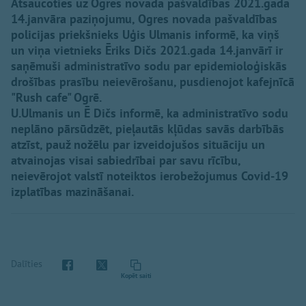
Atsaucoties uz Ogres novada pašvaldības 2021.gada
14.janvāra paziņojumu, Ogres novada pašvaldības
policijas priekšnieks Uģis Ulmanis informē, ka viņš
un viņa vietnieks Ēriks Dičs 2021.gada 14.janvārī ir
saņēmuši administratīvo sodu par epidemioloģiskās
drošības prasību neievērošanu, pusdienojot kafejnīcā
"Rush cafe" Ogrē.
U.Ulmanis un Ē Dičs informē, ka administratīvo sodu
neplāno pārsūdzēt, pieļautās kļūdas savās darbībās
atzīst, pauž nožēlu par izveidojušos situāciju un
atvainojas visai sabiedrībai par savu rīcību,
neievērojot valstī noteiktos ierobežojumus Covid-19
izplatības mazināšanai.
Dalīties
Kopēt saiti