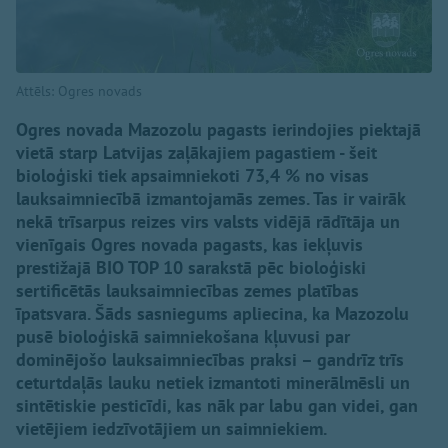
Attēls: Ogres novads
Ogres novada Mazozolu pagasts ierindojies piektajā
vietā starp Latvijas zaļākajiem pagastiem - šeit
bioloģiski tiek apsaimniekoti 73,4 % no visas
lauksaimniecībā izmantojamās zemes. Tas ir vairāk
nekā trīsarpus reizes virs valsts vidējā rādītāja un
vienīgais Ogres novada pagasts, kas iekļuvis
prestižajā BIO TOP 10 sarakstā pēc bioloģiski
sertificētās lauksaimniecības zemes platības
īpatsvara. Šāds sasniegums apliecina, ka Mazozolu
pusē bioloģiskā saimniekošana kļuvusi par
dominējošo lauksaimniecības praksi – gandrīz trīs
ceturtdaļās lauku netiek izmantoti minerālmēsli un
sintētiskie pesticīdi, kas nāk par labu gan videi, gan
vietējiem iedzīvotājiem un saimniekiem.