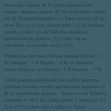
Pirmo reizi vēsturē 40 % robežu pārkāpuši divi
novadi - Madonas novads (43 %) un Alūksnes novads
(40 %). Pirmajā pieciniekā ir arī Balvu novads (39 %),
kā arī Cēsu un Ludzas novadi (abos - 37 %). Madonas
novads ir līderis arī pēc faktiskās bioloģiski
apsaimniekotās platības (33,1 tūkst. ha) un
bioloģisko saimniecību skaita (285).
Pretēju ainu rāda daļa Pierīgas novadu (Olaines – 2
%, Salaspils – 7 %, Ropažu – 8 %) un Zemgales
novadi (Jelgavas un Dobeles – 3 %, Bauskas – 7 %).
Zaļākā pagasta atzinība pēc bio platību īpatsvara
pienākas Tukuma novada Lapmežciema pagastam ar
88 %, savukārt pēc platības – Balvu novada Šķilbēnu
pagastam ar 3471 ha. Zaļākā pilsēta ir Salacgrīva (82
% un 235 ha), kam seko Kuldīga un Ilūkste.