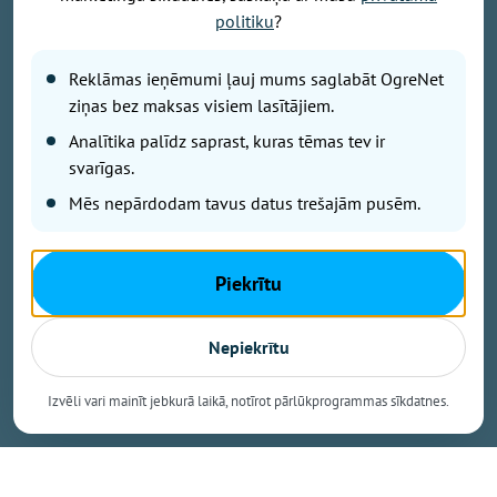
Foto: Ieva Romaško
politiku
?
9.augustā plkst. 12.00 Ikšķiles estrādē notiks Tutas
Reklāmas ieņēmumi ļauj mums saglabāt OgreNet
jaunākās programmas pirmizrāde "Vasarai pa pēdām",
bet plkst. 18.00 Ikšķiles estrādi pieskandinās
ziņas bez maksas visiem lasītājiem.
leģendārais Ivo Fomins ar savu jaunāko
Analītika palīdz saprast, kuras tēmas tev ir
koncertprogrammu "Bez liekiem vārdiem". Tā kā
svarīgas.
"Latvijas Valsts ceļi" šobrīd veic būtiskus
Mēs nepārdodam tavus datus trešajām pusēm.
remontdarbus uz autoceļa A6, satiksme Ikšķiles
apkārtnē ir apgrūtināta un iespējami ilgāki
braukšanas laiki.
Piekrītu
Aicinām savu braucienu ieplānot savlaicīgi!
Nepiekrītu
Lielākās stāvvietas pieejamas:
Izvēli vari mainīt jebkurā laikā, notīrot pārlūkprogrammas sīkdatnes.
* Birzes ielā 33A;
* Irbenāju ielā 2;