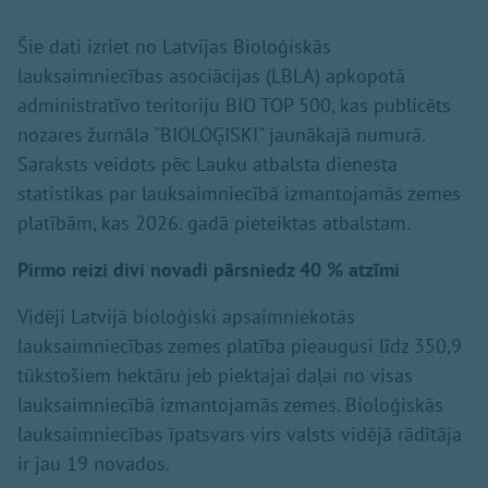
Šie dati izriet no Latvijas Bioloģiskās
lauksaimniecības asociācijas (LBLA) apkopotā
administratīvo teritoriju BIO TOP 500, kas publicēts
nozares žurnāla "BIOLOĢISKI" jaunākajā numurā.
Saraksts veidots pēc Lauku atbalsta dienesta
statistikas par lauksaimniecībā izmantojamās zemes
platībām, kas 2026. gadā pieteiktas atbalstam.
Pirmo reizi divi novadi pārsniedz 40 % atzīmi
Vidēji Latvijā bioloģiski apsaimniekotās
lauksaimniecības zemes platība pieaugusi līdz 350,9
tūkstošiem hektāru jeb piektajai daļai no visas
lauksaimniecībā izmantojamās zemes. Bioloģiskās
lauksaimniecības īpatsvars virs valsts vidējā rādītāja
ir jau 19 novados.