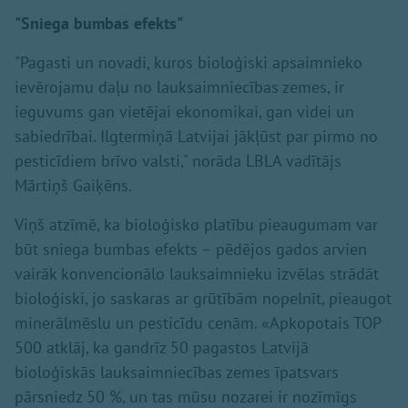
"Sniega bumbas efekts"
"Pagasti un novadi, kuros bioloģiski apsaimnieko
ievērojamu daļu no lauksaimniecības zemes, ir
ieguvums gan vietējai ekonomikai, gan videi un
sabiedrībai. Ilgtermiņā Latvijai jākļūst par pirmo no
pesticīdiem brīvo valsti," norāda LBLA vadītājs
Mārtiņš Gaiķēns.
Viņš atzīmē, ka bioloģisko platību pieaugumam var
būt sniega bumbas efekts – pēdējos gados arvien
vairāk konvencionālo lauksaimnieku izvēlas strādāt
bioloģiski, jo saskaras ar grūtībām nopelnīt, pieaugot
minerālmēslu un pesticīdu cenām. «Apkopotais TOP
500 atklāj, ka gandrīz 50 pagastos Latvijā
bioloģiskās lauksaimniecības zemes īpatsvars
pārsniedz 50 %, un tas mūsu nozarei ir nozīmīgs