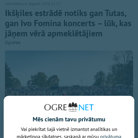
Ceturtdiena, 6. augusts, 2026 11:17
Ikšķiles estrādē notiks gan Tutas,
gan Ivo Fomina koncerts – lūk, kas
jāņem vērā apmeklētājiem
OgreNet
Mēs cienām tavu privātumu
Vai piekrītat šajā vietnē izmantot analītikas un
mārketinga sīkdatnes, saskaņā ar mūsu
privātuma