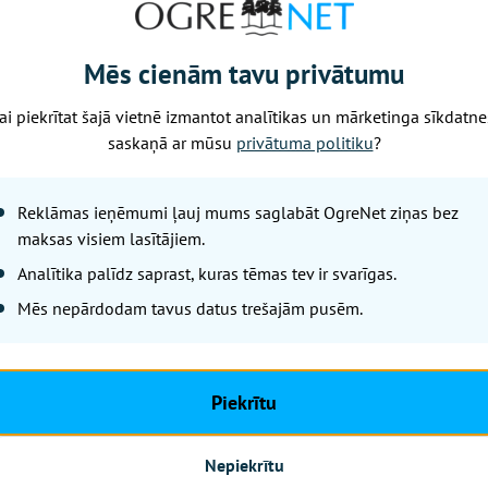
tiem un apmeklētājiem nākotnē.
a centrs aicina ievērot slēgšanas periodu un izvēlēties al
Mēs cienām tavu privātumu
jā laikā. Paldies par sapratni!
ai piekrītat šajā vietnē izmantot analītikas un mārketinga sīkdatne
saskaņā ar mūsu
privātuma politiku
?
Nākamais raksts
Reklāmas ieņēmumi ļauj mums saglabāt OgreNet ziņas bez
maksas visiem lasītājiem.
Analītika palīdz saprast, kuras tēmas tev ir svarīgas.
Piektdiena, 7. augusts, 2026 14:33
Ogres un Turkal
Mēs nepārdodam tavus datus trešajām pusēm.
Zemessardzes mi
iedzīvotājus aic
Piekrītu
OgreNet
Nepiekrītu