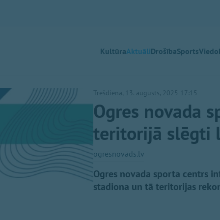
Kultūra
Aktuāli
Drošība
Sports
Viedok
Trešdiena, 13. augusts, 2025 17:15
Ogres novada sp
teritorijā slēgt
ogresnovads.lv
Ogres novada sporta centrs inf
stadiona un tā teritorijas reko