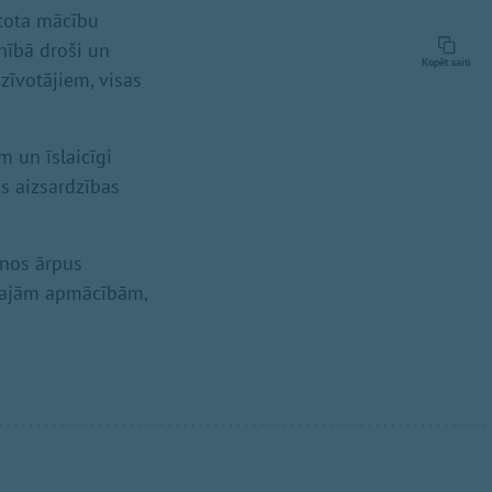
ntota mācību
lnībā droši un
Kopēt saiti
zīvotājiem, visas
m un īslaicīgi
as aizsardzības
anos ārpus
lārajām apmācībām,