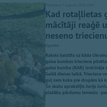
Piektdiena, 7. augusts, 2026 10:07
Kad rotaļlietas 
mācītāji reaģē 
neseno triecien
OgreNet
Raksts balstīts uz kāda Ukraina
gaisa bumbas trieciena pilsēt
gaisa bumba (KAB) iznīcināja 
Gaišā dienas laikā. Trieciena r
guļ zem koka pie drupām kā klu
Šo skatu aprakstījis Jurijs Jur
plašāku pārdomu iemeslu - par