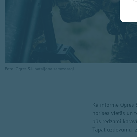
Foto: Ogres 54. bataljona zemessargi
Kā informē Ogres 5
norises vietās un 
būs redzami karavī
Tāpat uzdevumu izpi