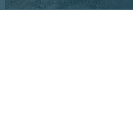
Attēls no Yuriy Yurchyk personīgā arhīva
Pie traģiskā notik
raksta: " Šajā bru
Viktora mazmeita...
ka "Kad ziņās notie
Jautājums bez atbi
„Kur ir Dievs?" - š
viņam nav.
Pastāv ierastās te
brīvo gribu. Bet, s