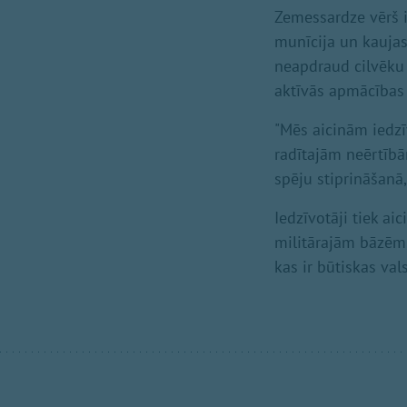
Zemessardze vērš 
munīcija un kaujas i
neapdraud cilvēku 
aktīvās apmācības i
"Mēs aicinām iedzīv
radītajām neērtībā
spēju stiprināšanā,
Iedzīvotāji tiek ai
militārajām bāzēm, 
kas ir būtiskas val