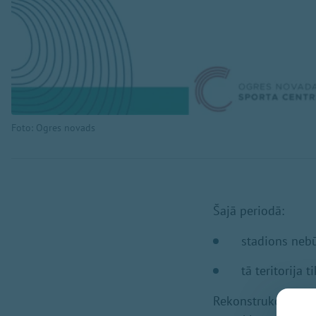
Foto: Ogres novads
Šajā periodā:
stadions neb
tā teritorija 
Rekonstrukcijas mē