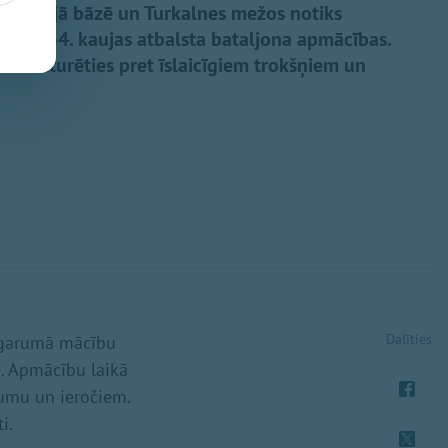
ilitārajā bāzē un Turkalnes mežos notiks
ādes 54. kaujas atbalsta bataljona apmācības.
ratni izturēties pret īslaicīgiem trokšņiem un
Dalīties
u garumā mācību
e. Apmācību laikā
jumu un ieročiem.
i.