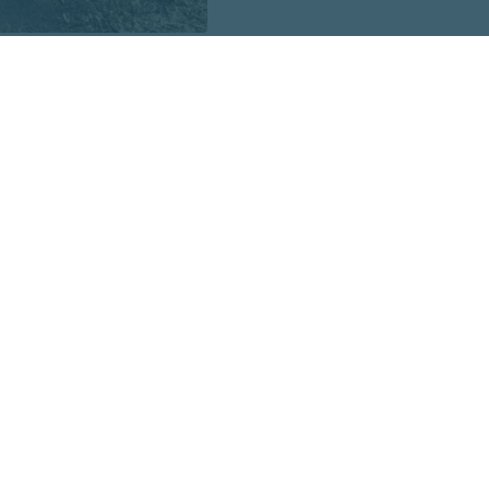
uma ieraksta
Facebook,
baptistu mācītājs Edgars Mažis, pi
tālajā uzbrukumā tika nogalināta 11 gadīga meitene, mana
" Uz ierakstu vienaldzīgs nespēj palikt arī mācītājs Pēteri
košais kļūst stipri personīgs…"
ldes
o jautājumu autoram regulāri uzdod kāds draugs. Un viņš at
oloģiskās frāzes par Dieva apredzību, par ciešanu noslēpum
tāvot pie drupām, zem kurām gājuši bojā bērni, šie vārdi iz