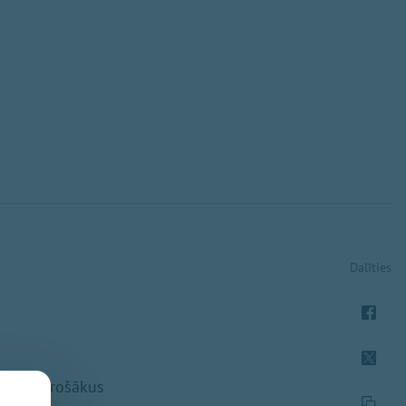
Dalīties
kus un drošākus