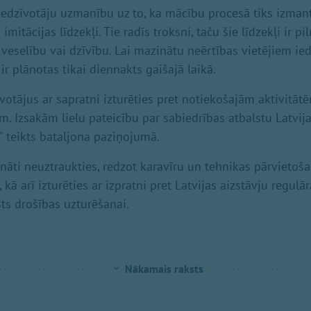
iedzīvotāju uzmanību uz to, ka mācību procesā tiks izma
mitācijas līdzekļi. Tie radīs troksni, taču šie līdzekļi ir pi
veselību vai dzīvību. Lai mazinātu neērtības vietējiem ied
r plānotas tikai diennakts gaišajā laikā.
otājus ar sapratni izturēties pret notiekošajām aktivitātē
m. Izsakām lielu pateicību par sabiedrības atbalstu Latvij
" teikts bataljona paziņojumā.
cināti neuztraukties, redzot karavīru un tehnikas pārvietoš
kā arī izturēties ar izpratni pret Latvijas aizstāvju regu
sts drošības uzturēšanai.
Nākamais raksts