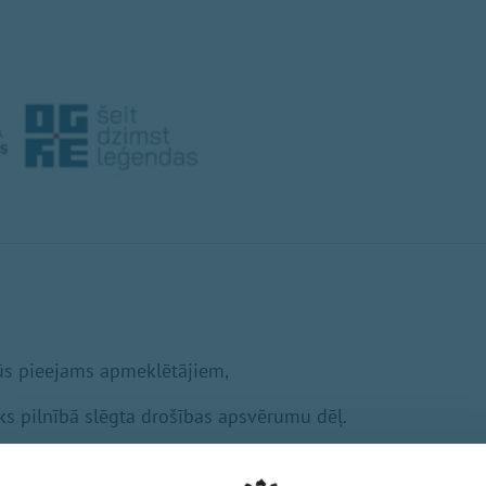
ūs pieejams apmeklētājiem,
tiks pilnībā slēgta drošības apsvērumu dēļ.
rķis ir uzlabot sporta infrastruktūru, nodrošinot vēl ērtā