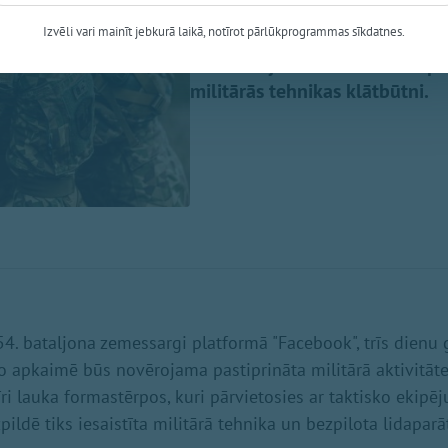
No 7. līdz 9. augustam Ogres m
Izvēli vari mainīt jebkurā laikā, notīrot pārlūkprogrammas sīkdatnes.
Zemessardzes 2. Vidzemes brig
Iedzīvotāji tiek aicināti ar sap
militārās tehnikas klātbūtni.
4. bataljona zemessargi platformā "Facebook", trīs dien
to apkaimē būs novērojama pastiprināta militārā aktivitāt
ri lauka formastērpos, kuri pārvietosies ar taktisko ekipē
ldē tiks iesaistīta militārā tehnika un bezpilota lidaparāt