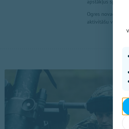
apstākļus sportis
Ogres novada sport
aktivitāšu vietas ša
V