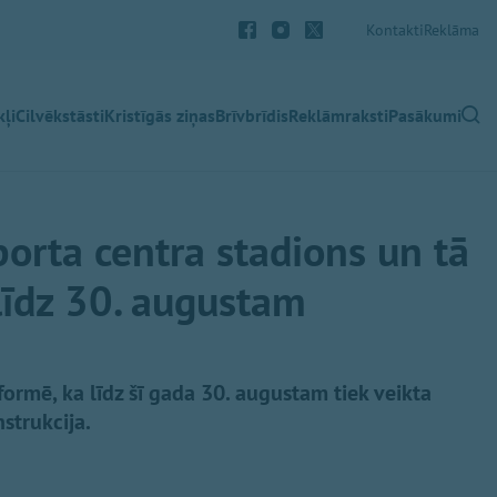
Kontakti
Reklāma
ļi
Cilvēkstāsti
Kristīgās ziņas
Brīvbrīdis
Reklāmraksti
Pasākumi
orta centra stadions un tā
i līdz 30. augustam
ormē, ka līdz šī gada 30. augustam tiek veikta
nstrukcija.