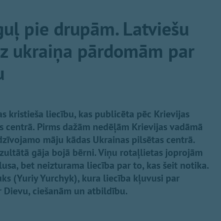
guļ pie drupām. Latviešu
uz ukraiņa pārdomām par
u
s kristieša liecību, kas publicēta pēc Krievijas
as centrā. Pirms dažām nedēļām Krievijas vadāmā
dzīvojamo māju kādas Ukrainas pilsētas centrā.
ezultātā gāja bojā bērni. Viņu rotaļlietas joprojām
sa, bet neizturama liecība par to, kas šeit notika.
čuks (Yuriy Yurchyk), kura liecība kļuvusi par
 Dievu, ciešanām un atbildību.