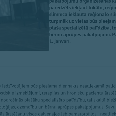
pakalpojumu organizēšanas kār
paredzēts iekļaut lokālo, reģi
slimnīca iekļauta reģionālo sl
turpmāk uz vietas būs pieejama
plaša specializētā palīdzība, 
bērnu aprūpes pakalpojumi. Pa
1. janvārī.
s
iedzīvotājiem būs pieejama diennakts neatliekamā palīd
tiskie izmeklējumi, terapijas un hronisku pacientu ārstē
nodrošinās plašāku specializēto palīdzību, tai skaitā bie
atoloģijas, dzemdību un bērnu aprūpes pakalpojumus. Sav
s ārstēšanu visos galvenajos jeb pamatprofilos - neatlie