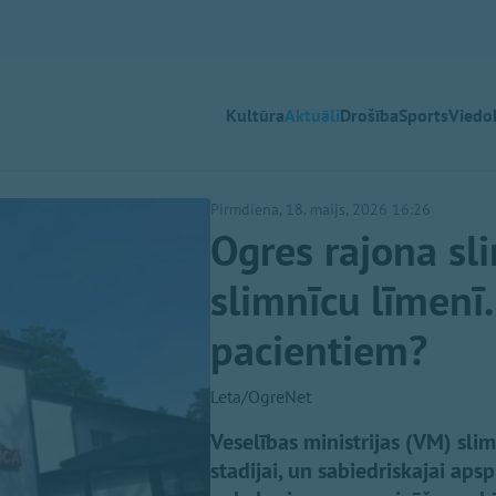
Kultūra
Aktuāli
Drošība
Sports
Viedok
Pirmdiena, 18. maijs, 2026 16:26
Ogres rajona sl
slimnīcu līmenī
pacientiem?
Leta/OgreNet
Veselības ministrijas (VM) sli
stadijai, un sabiedriskajai ap