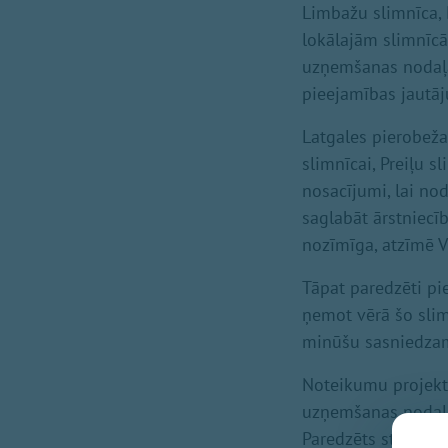
Limbažu slimnīca, 
lokālajām slimnīc
uzņemšanas nodaļa
pieejamības jautā
Latgales pierobeža
slimnīcai, Preiļu s
nosacījumi, lai no
saglabāt ārstniecī
nozīmīga, atzīmē 
Tāpat paredzēti p
ņemot vērā šo sli
minūšu sasniedzamī
Noteikumu projekt
uzņemšanas nodaļas
Paredzēts stiprin