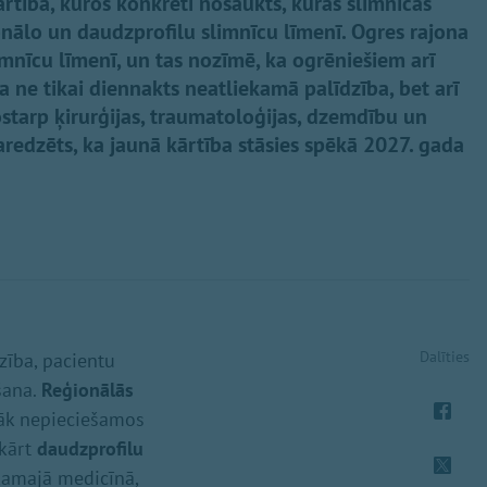
tībā, kuros konkrēti nosaukts, kuras slimnīcas
onālo un daudzprofilu slimnīcu līmenī. Ogres rajona
imnīcu līmenī, un tas nozīmē, ka ogrēniešiem arī
 ne tikai diennakts neatliekamā palīdzība, bet arī
tostarp ķirurģijas, traumatoloģijas, dzemdību un
redzēts, ka jaunā kārtība stāsies spēkā 2027. gada
Dalīties
zība, pacientu
šana.
Reģionālās
žāk nepieciešamos
ukārt
daudzprofilu
kamajā medicīnā,