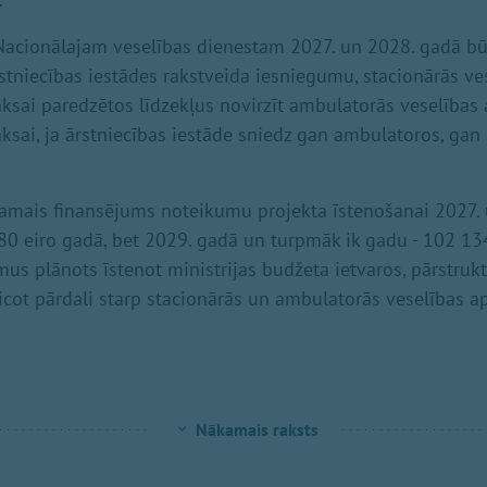
 Nacionālajam veselības dienestam 2027. un 2028. gadā būs
stniecības iestādes rakstveida iesniegumu, stacionārās ve
sai paredzētos līdzekļus novirzīt ambulatorās veselības
ai, ja ārstniecības iestāde sniedz gan ambulatoros, gan 
šamais finansējums noteikumu projekta īstenošanai 2027.
0 eiro gadā, bet 2029. gadā un turpmāk ik gadu - 102 13
us plānots īstenot ministrijas budžeta ietvaros, pārstrukt
cot pārdali starp stacionārās un ambulatorās veselības a
Nākamais raksts