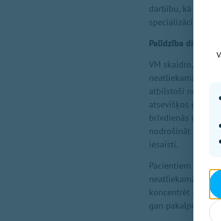
darbību, kā arī pr
specializāciju katr
Palīdzība diennakt
V
VM skaidro, ka vis
neatliekamās medi
atbilstoši noteikt
atsevišķos gadījumo
brīvdienās un svētk
nodrošināt dežūrre
iesaisti.
Pacientiem būs pie
neatliekamā aprūpe
koncentrēt slimnīcā
gan pakalpojumu pi