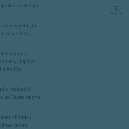
ežģītākos ārstēšanas
Kopēt saiti
 dzīvesvietai, bet
 un resursiem,
ātes slimnīca,
limnīca, Liepājas
 slimnīca,
pils reģionālā
ca un Ogres rajona
benes slimnīcu
cīnas centrs,