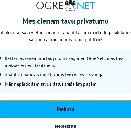
ecizēt prasības personālam, nosakot minimālo dežūrperson
ā slimnīcā.
Mēs cienām tavu privātumu
s režīmā
ai piekrītat šajā vietnē izmantot analītikas un mārketinga sīkdatne
ās slimnīcās palīdzība tiks nodrošināta diennakts režīmā. 
saskaņā ar mūsu
privātuma politiku
?
cīnas un pacientu uzņemšanas nodaļā ārsta pieejamību p
ajam slimnīcas profilam un pacientu plūsmai, paredzot die
Reklāmas ieņēmumi ļauj mums saglabāt OgreNet ziņas bez
s internista vai ķirurga darbu darbdienās no plkst. 8 līdz 
maksas visiem lasītājiem.
u dienās no plkst. 8 līdz 20. Pārējā laikā ārsta pieejamīb
Analītika palīdz saprast, kuras tēmas tev ir svarīgas.
žīmā, ārstniecības procesu organizējot ar slimnīcā pieeja
Mēs nepārdodam tavus datus trešajām pusēm.
ejami pamata izmeklējumi, tai skaitā radioloģiskie izmek
 arī attālākos reģionos. Vienlaikus sarežģītākus gadījum
Piekrītu
s ar lielāku kapacitāti. VM ieskatā, šāda pieeja ļaus vien
eejamību, gan kvalitāti.
Nepiekrītu