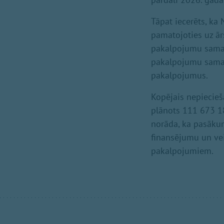
Tāpat iecerēts, ka
pamatojoties uz ār
pakalpojumu samak
pakalpojumu samaks
pakalpojumus.
Kopējais nepiecie
plānots 111 673 18
norāda, ka pasākum
finansējumu un vei
pakalpojumiem.