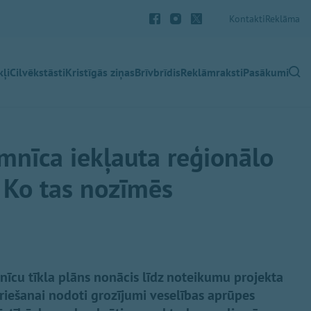
Kontakti
Reklāma
ļi
Cilvēkstāsti
Kristīgās ziņas
Brīvbrīdis
Reklāmraksti
Pasākumi
imnīca iekļauta reģionālo
. Ko tas nozīmēs
mnīcu tīkla plāns nonācis līdz noteikumu projekta
spriešanai nodoti grozījumi veselības aprūpes