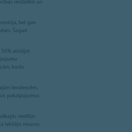
ecības iestādēm un
nomija, bet gan
gadam. Šogad
, 50% atstājot
alpojumu
īcām, kurās
skajām tendencēm,
zētos pakalpojumus
uvākajās nedēļās
a iekšējo resursu