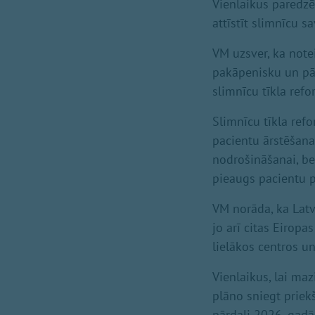
Vienlaikus paredzē
attīstīt slimnīcu s
VM uzsver, ka not
pakāpenisku un pā
slimnīcu tīkla ref
Slimnīcu tīkla refo
pacientu ārstēšan
nodrošināšanai, b
pieaugs pacientu 
VM norāda, ka Latv
jo arī citas Eirop
lielākos centros u
Vienlaikus, lai ma
plāno sniegt priek
pārdali 2026. gadā