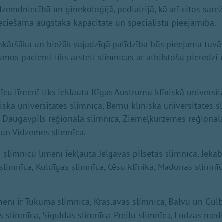
, dzemdniecībā un ginekoloģijā, pediatrijā, kā arī citos sar
ieciešama augstāka kapacitāte un speciālistu pieejamība.
nkāršāka un biežāk vajadzīgā palīdzība būs pieejama tuvāk
mos pacienti tiks ārstēti slimnīcās ar atbilstošu pieredzi
īcu līmenī tiks iekļauta Rīgas Austrumu klīniskā universit
iskā universitātes slimnīca, Bērnu klīniskā universitātes s
, Daugavpils reģionālā slimnīca, Ziemeļkurzemes reģionālā
 un Vidzemes slimnīca.
 slimnīcu līmenī iekļauta Jelgavas pilsētas slimnīca, Jēkab
 slimnīca, Kuldīgas slimnīca, Cēsu klīnika, Madonas slimnī
menī ir Tukuma slimnīca, Krāslavas slimnīca, Balvu un Gul
 slimnīca, Siguldas slimnīca, Preiļu slimnīca, Ludzas medi