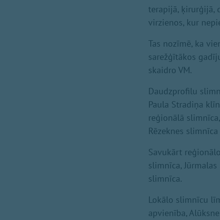
terapijā, ķirurģijā
virzienos, kur nep
Tas nozīmē, ka vie
sarežģītākos gadīju
skaidro VM.
Daudzprofilu slimn
Paula Stradiņa klīn
reģionālā slimnīca
Rēzeknes slimnīca
Savukārt reģionālo
slimnīca, Jūrmalas
slimnīca.
Lokālo slimnīcu lī
apvienība, Alūksnes