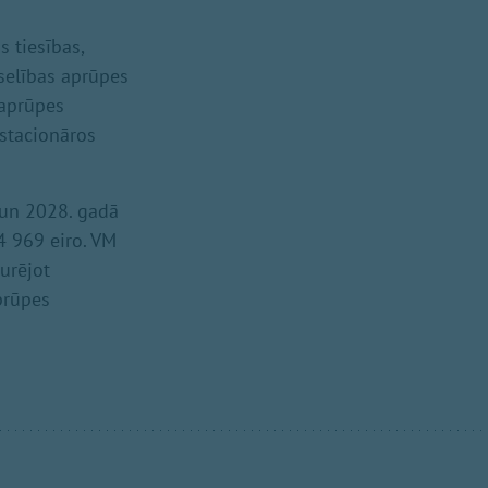
 tiesības,
selības aprūpes
 aprūpes
stacionāros
 un 2028. gadā
4 969 eiro. VM
urējot
prūpes