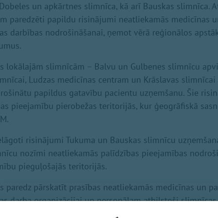
Dobeles un apkārtnes slimnīca, kā arī Bauskas slimnīca. 
ām paredzēti papildu risinājumi neatliekamās medicīnas u
s darbības nodrošināšanai, ņemot vērā reģionālos apstā
jumus.
s lokālajām slimnīcām – Balvu un Gulbenes slimnīcu apvi
limnīcai, Ludzas medicīnas centram un Krāslavas slimnīcai 
drošinātu papildus gatavību pacientu uzņemšanu. Šie risin
bas pieejamību pierobežas teritorijās, kur ģeogrāfiskā sasn
VM.
ielāgoti risinājumi Tukuma un Bauskas slimnīcu uzņemšana
mnīcu nozīmi neatliekamās palīdzības pieejamības nodroš
bu pieguļošajās teritorijās.
s paredz pārskatīt prasības neatliekamās medicīnas un pa
 darba organizācijai un personālam atbilstoši slimnīcas
āt neatliekamās medicīniskās palīdzības un pacientu uzņe