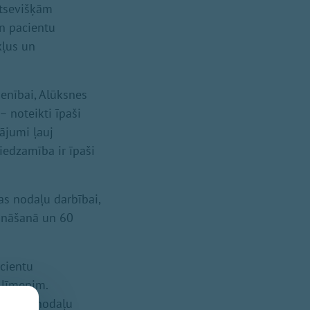
Atsevišķām
n pacientu
kļus un
enībai, Alūksnes
– noteikti īpaši
ājumi ļauj
iedzamība ir īpaši
s nodaļu darbībai,
ināšanā un 60
cientu
 līmenim.
mšanas nodaļu