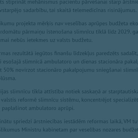
ts stiprināt mehānismus pacientu pārvešanai starp ārstni
avstarpējo sadarbību, tai skaitā telemedicīnas risinājumus.
eikumu projekta mērķis nav veselības aprūpes budžeta eko
rdomātu pārmaiņu īstenošana slimnīcu tīklā līdz 2029. 
ormai nebūs ietekmes uz valsts budžetu.
rmas rezultātā iegūtos finanšu līdzekļus paredzēts sadalīt
ai esošajā slimnīcā ambulatoro un dienas stacionāra pak
et 50% novirzot stacionāro pakalpojumu sniegšanai slimn
plūsma.
ijas slimnīcu tīkla attīstība notiek saskaņā ar starptauti
as valstis reformē slimnīcu sistēmu, koncentrējot speciali
n paplašinot ambulatoro aprūpi.
zinātu spriedzi ārstniecības iestādēm reformas laikā, VM t
šlikumus Ministru kabinetam par veselības nozares budžet
.