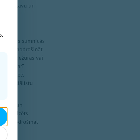
āla sastāvu un
s,
Lokālajās slimnīcās
lānots nodrošināt
nnakts dežūras vai
20, kā arī
u paredzēts
mo speciālistu
lējumi, un
us paredzēts
laikus nodrošināt