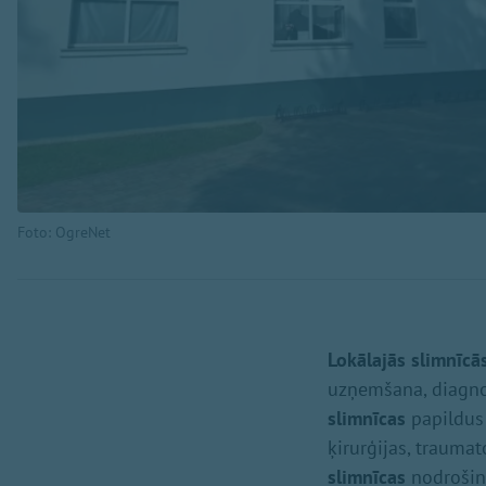
Foto: OgreNet
Lokālajās slimnīcā
uzņemšana, diagnos
slimnīcas
papildus 
ķirurģijas, traum
slimnīcas
nodrošinā