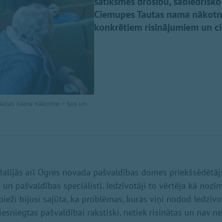
satiksmes drošību, sabiedrisk
Ciemupes Tautas nama nākotni
konkrētiem risinājumiem un ci
Tautas nama nākotne – šos un
dalījās arī Ogres novada pašvaldības domes priekšsēdētājs
i un pašvaldības speciālisti. Iedzīvotāji to vērtēja kā nozīmī
bieži bijusi sajūta, ka problēmas, kuras viņi nodod Iedzī
iesniegtas pašvaldībai rakstiski, netiek risinātas un nav n