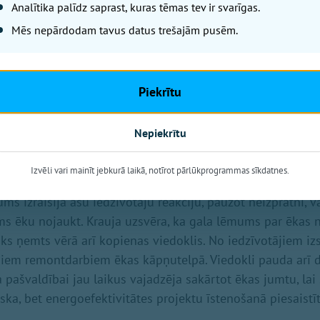
Analītika palīdz saprast, kuras tēmas tev ir svarīgas.
Mēs nepārdodam tavus datus trešajām pusēm.
Piekrītu
Nepiekrītu
ma bojātā jumta atstātās sekas – 2. stāva gaitenī bojāts 
Izvēli vari mainīt jebkurā laikā, notīrot pārlūkprogrammas sīkdatnes.
ms izraisīja asu iedzīvotāju reakciju, paužot neizpratni, v
s ēku nojaukt. Krauja uzsvēra, ka gala lēmums par ēkas 
ks ņemts vērā arī kopienas viedoklis. No iedzīvotājiem izs
ajiem remontdarbiem ēkas kāpņutelpā. Viedokli pauda arī 
 pašvaldībai jau laikus vajadzēja sakārtot ēkas jumtu, lai 
iska, bet energoefektivitātes projektu īstenošanā piesaistī