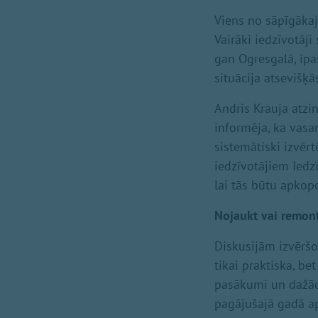
Viens no sāpīgākaj
Vairāki iedzīvotā
gan Ogresgalā, īpa
situācija atsevišķā
Andris Krauja atzi
informēja, ka vasa
sistemātiski izvērt
iedzīvotājiem Iedz
lai tās būtu apkopo
Nojaukt vai remon
Diskusijām izvēršo
tikai praktiska, be
pasākumi un dažādas
pagājušajā gadā aps