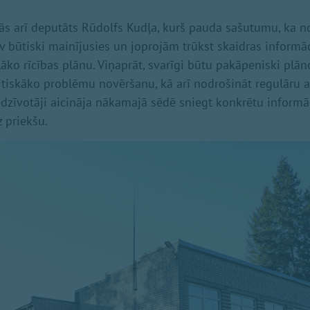
ījās arī deputāts Rūdolfs Kudļa, kurš pauda sašutumu, ka n
av būtiski mainījusies un joprojām trūkst skaidras informā
lāko rīcības plānu. Viņaprāt, svarīgi būtu pakāpeniski plā
ritiskāko problēmu novēršanu, kā arī nodrošināt regulāru a
edzīvotāji aicināja nākamajā sēdē sniegt konkrētu informāc
 priekšu.