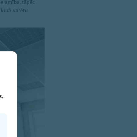
eejamība, tāpēc
 kurā varētu
s,