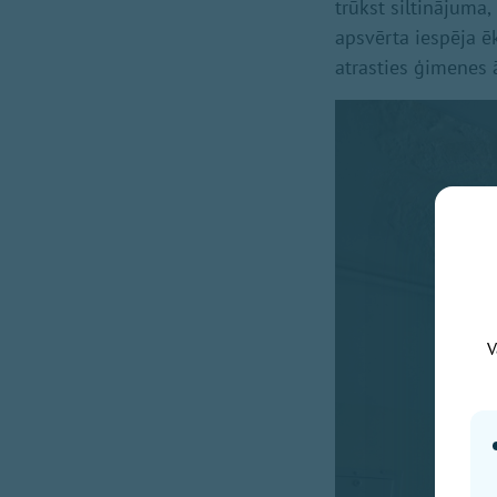
trūkst siltinājuma
apsvērta iespēja ē
atrasties ģimenes 
V