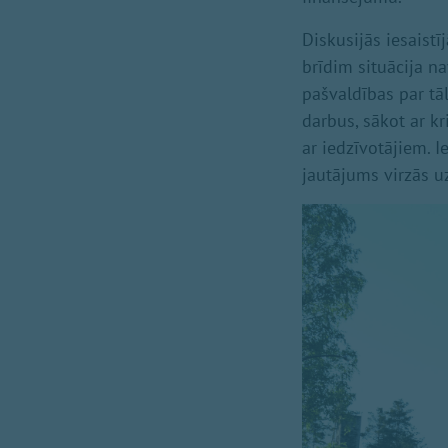
Diskusijās iesaist
brīdim situācija n
pašvaldības par tā
darbus, sākot ar k
ar iedzīvotājiem. I
jautājums virzās uz