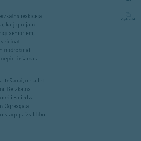
ērzkalns ieskicēja
Kopēt saiti
a, ka joprojām
rīgi senioriem,
veicināt
un nodrošināt
es nepieciešamās
rtošanai, norādot,
ni. Bērzkalns
mei iesniedza
am Ogresgala
ju starp pašvaldību