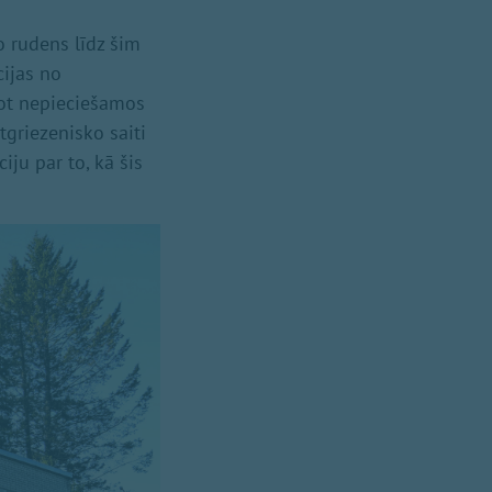
o rudens līdz šim
cijas no
not nepieciešamos
tgriezenisko saiti
iju par to, kā šis