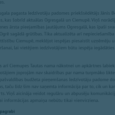
es.
esgala pagasta Iedzīvotāju padomes priekšsēdētājs Jānis B
, kas šobrīd aktuālas Ogresgalā un Ciemupē. Viņš norādīj
menes ārsta pieejamības jautājums Ogresgalā, kas īpaši sva
grē sagādā grūtības. Tika aktualizēta arī nepieciešamība 
tīstību Ciemupē, meklējot iespējas piesaistīt uzņēmēju 
ēršanai, lai vietējiem iedzīvotājiem būtu iespēja iegādāti
s arī Ciemupes Tautas nama nākotnei un apkārtnes labiekā
votājiem joprojām nav skaidrības par nama turpmāko likte
s pašvaldības budžeta pieņemšanas Iedzīvotāju padome do
s, taču līdz šim nav saņemta informācija par to, cik un k
rts. Viņš aicināja veidot regulāru un abpusēju komunikāci
lai informācijas apmaiņa nebūtu tikai vienvirziena.
pagrabi