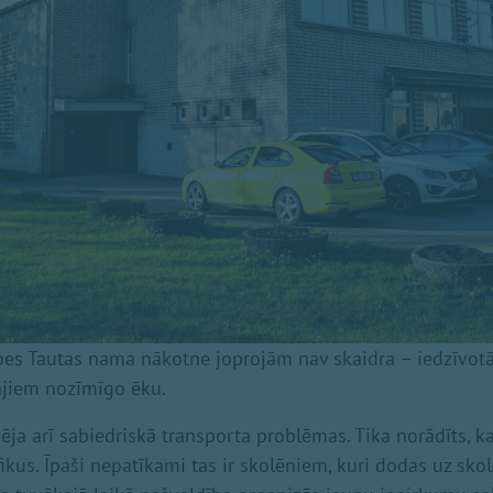
es Tautas nama nākotne joprojām nav skaidra – iedzīvotāj
ājiem nozīmīgo ēku.
zēja arī sabiedriskā transporta problēmas. Tika norādīts, k
fikus. Īpaši nepatīkami tas ir skolēniem, kuri dodas uz sko