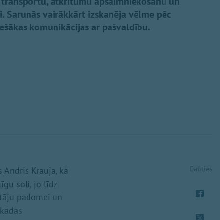
o transportu, atkritumu apsaimniekošanu un
. Sarunās vairākkārt izskanēja vēlme pēc
ešākas komunikācijas ar pašvaldību.
Dalīties
 Andris Krauja, kā
gu soli, jo līdz
votāju padomei un
ekādas