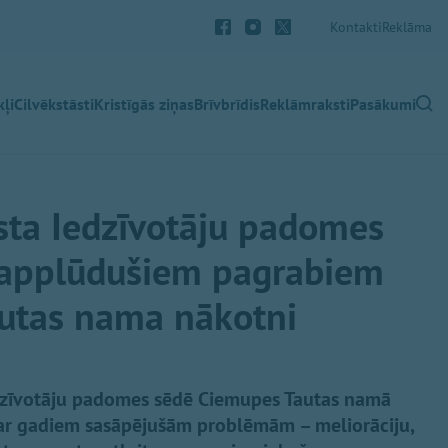
Kontakti
Reklāma
ļi
Cilvēkstāsti
Kristīgās ziņas
Brīvbrīdis
Reklāmraksti
Pasākumi
sta Iedzīvotāju padomes
r applūdušiem pagrabiem
utas nama nākotni
dzīvotāju padomes sēdē Ciemupes Tautas namā
a par gadiem sasāpējušām problēmām – meliorāciju,