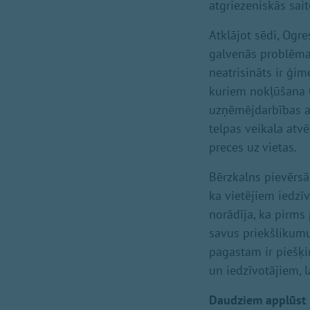
atgriezeniskās sait
Atklājot sēdi, Ogr
galvenās problēmas
neatrisināts ir ģi
kuriem nokļūšana O
uzņēmējdarbības at
telpas veikala atv
preces uz vietas.
Bērzkalns pievērsā
ka vietējiem iedzī
norādīja, ka pirm
savus priekšlikumu
pagastam ir piešķi
un iedzīvotājiem, 
Daudziem applūst 