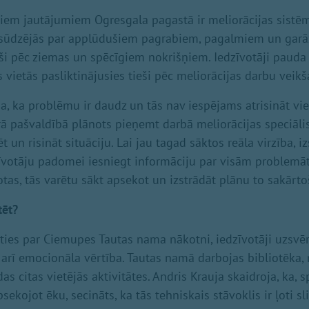
iem jautājumiem Ogresgala pagastā ir meliorācijas sistēm
ji sūdzējās par applūdušiem pagrabiem, pagalmiem un ga
ši pēc ziemas un spēcīgiem nokrišņiem. Iedzīvotāji pauda 
s vietās pasliktinājusies tieši pēc meliorācijas darbu veikš
na, ka problēmu ir daudz un tās nav iespējams atrisināt vie
rā pašvaldībā plānots pieņemt darbā meliorācijas speciālis
ēt un risināt situāciju. Lai jau tagad sāktos reāla virzība, 
īvotāju padomei iesniegt informāciju par visām problemā
tas, tās varētu sākt apsekot un izstrādāt plānu to sakārto
tēt?
ties par Ciemupes Tautas nama nākotni, iedzīvotāji uzsvēra
t arī emocionāla vērtība. Tautas namā darbojas bibliotēka,
 citas vietējās aktivitātes. Andris Krauja skaidroja, ka, s
ekojot ēku, secināts, ka tās tehniskais stāvoklis ir ļoti sl