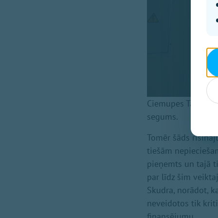
Ciemupes Tautas na
segums.
Tomēr šāds risināju
tiešām nepieciešam
pieņemts un tajā ti
par līdz šim veikt
Skudra, norādot, ka
neveidotos tik krit
finansējumu.