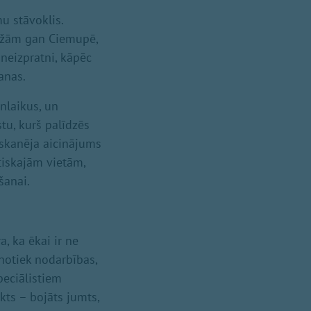
u stāvoklis.
rāžām gan Ciemupē,
neizpratni, kāpēc
anas.
nlaikus, un
tu, kurš palīdzēs
izskanēja aicinājums
tiskajām vietām,
šanai.
, ka ēkai ir ne
 notiek nodarbības,
peciālistiem
ikts – bojāts jumts,