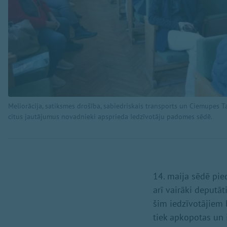
Meliorācija, satiksmes drošība, sabiedriskais transports un Ciemupes 
citus jautājumus novadnieki apsprieda Iedzīvotāju padomes sēdē.
14. maija sēdē pie
arī vairāki deputāt
šim iedzīvotājiem 
tiek apkopotas un 