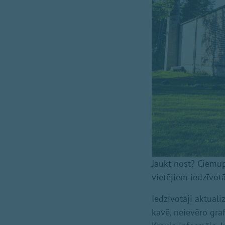
Jaukt nost? Ciemup
vietējiem iedzīvot
Iedzīvotāji aktuali
kavē, neievēro gra