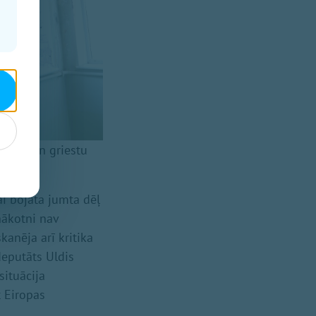
sienu un griestu
ai bojāta jumta dēļ
nākotni nav
kanēja arī kritika
deputāts Uldis
situācija
t Eiropas