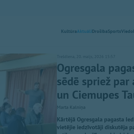
Kultūra
Aktuāli
Drošība
Sports
Viedok
Trešdiena, 20. maijs, 2026 15:57
Ogresgala paga
sēdē spriež pa
un Ciemupes Ta
Marta Kalniņa
Kārtējā Ogresgala pagasta Ie
vietējie iedzīvotāji diskutēj