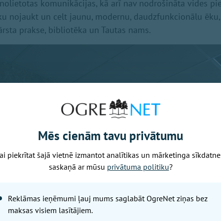
, nolietotas komunikācijas, kā arī nav nodrošināta vides pi
ku nojaukt un celt jaunu, modernu, daudzfunkcionālu ēku,
ārsta prakse, bibliotēka un Tautas nams.
Mēs cienām tavu privātumu
ai piekrītat šajā vietnē izmantot analītikas un mārketinga sīkdatne
saskaņā ar mūsu
privātuma politiku
?
Reklāmas ieņēmumi ļauj mums saglabāt OgreNet ziņas bez
maksas visiem lasītājiem.