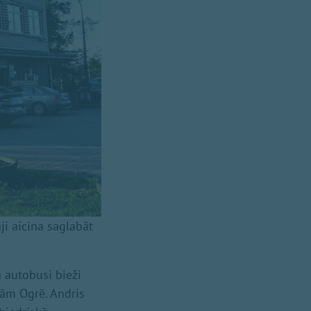
i aicina saglabāt
a autobusi bieži
lām Ogrē. Andris