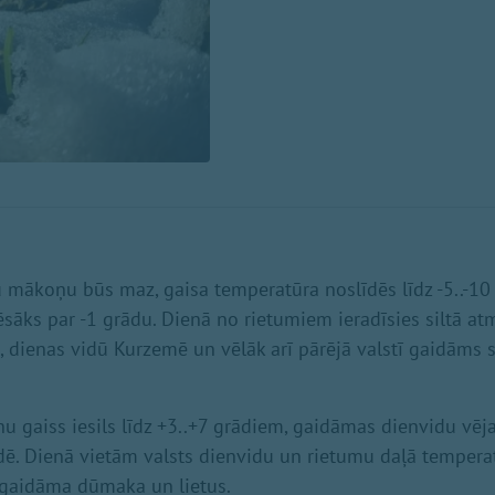
 mākoņu būs maz, gaisa temperatūra noslīdēs līdz -5..-10
ēsāks par -1 grādu. Dienā no rietumiem ieradīsies siltā atm
 dienas vidū Kurzemē un vēlāk arī pārējā valstī gaidāms 
nu gaiss iesils līdz +3..+7 grādiem, gaidāmas dienvidu vēj
ē. Dienā vietām valsts dienvidu un rietumu daļā tempera
 gaidāma dūmaka un lietus.