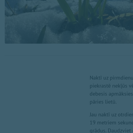
Naktī uz pirmdienu
piekrastē nekļūs v
debesis apmāksies,
pāries lietū.
Jau naktī uz otrdie
19 metriem sekund
grādus. Daudzviet