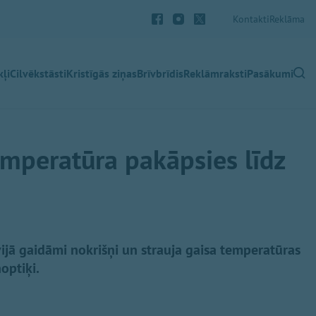
Kontakti
Reklāma
ļi
Cilvēkstāsti
Kristīgās ziņas
Brīvbrīdis
Reklāmraksti
Pasākumi
emperatūra pakāpsies līdz
ā gaidāmi nokrišņi un strauja gaisa temperatūras
optiķi.