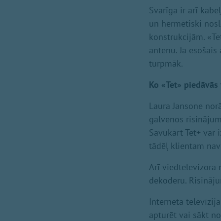
Svarīga ir arī kab
un hermētiski noslē
konstrukcijām. «Te
antenu. Ja esošais
turpmāk.
Ko «Tet» piedāvās 
Laura Jansone norā
galvenos risinājumu
Savukārt Tet+ var 
tādēļ klientam nav 
Arī viedtelevizora
dekoderu. Risināju
Interneta televīzij
apturēt vai sākt n