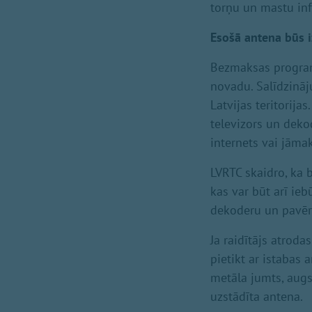
torņu un mastu infr
Esošā antena būs 
Bezmaksas programm
novadu. Salīdzinā
Latvijas teritorija
televizors un deko
internets vai jām
LVRTC skaidro, ka
kas var būt arī ieb
dekoderu un pavērs
Ja raidītājs atroda
pietikt ar istabas 
metāla jumts, augst
uzstādīta antena.