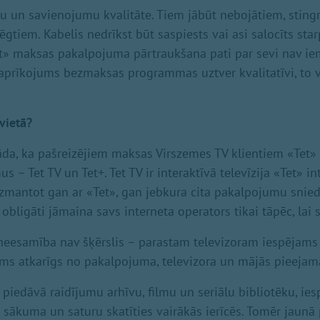
eļu un savienojumu kvalitāte. Tiem jābūt nebojātiem, sting
gtiem. Kabelis nedrīkst būt saspiests vai asi salocīts sta
t» maksas pakalpojuma pārtraukšana pati par sevi nav ie
 aprīkojums bezmaksas programmas uztver kvalitatīvi, to v
vietā?
da, ka pašreizējiem maksas Virszemes TV klientiem «Tet»
s – Tet TV un Tet+. Tet TV ir interaktīvā televīzija «Tet» in
izmantot gan ar «Tet», gan jebkura cita pakalpojumu snied
obligāti jāmaina savs interneta operators tikai tāpēc, lai s
 neesamība nav šķērslis – parastam televizoram iespējams 
ms atkarīgs no pakalpojuma, televizora un mājās pieejamā
a piedāvā raidījumu arhīvu, filmu un seriālu bibliotēku, ies
o sākuma un saturu skatīties vairākās ierīcēs. Tomēr jaun