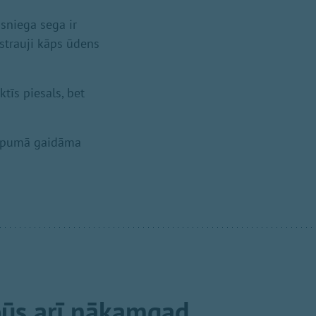
 sniega sega ir
 strauji kāps ūdens
tīs piesals, bet
 kopumā gaidāma
ūs arī nākamgad