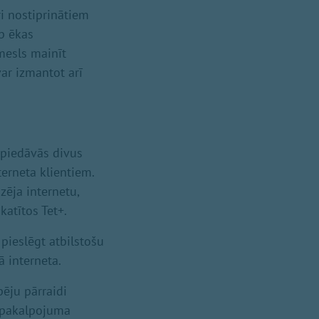
ri nostiprinātiem
rp ēkas
mesls mainīt
ar izmantot arī
 piedāvās divus
terneta klientiem.
zēja internetu,
katītos Tet+.
pieslēgt atbilstošu
 interneta.
pēju pārraidi
ā pakalpojuma