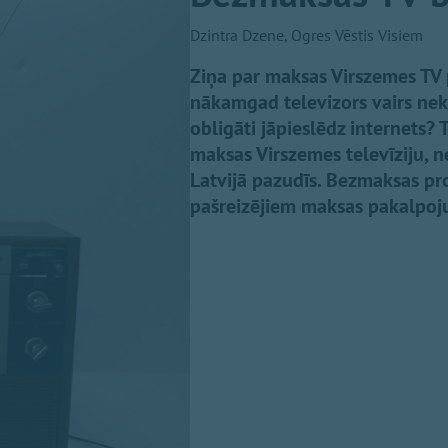
Dzintra Dzene, Ogres Vēstis Visiem
Ziņa par maksas Virszemes TV p
nākamgad televizors vairs nek
obligāti jāpieslēdz internets?
maksas Virszemes televīziju, 
Latvijā pazudīs. Bezmaksas p
pašreizējiem maksas pakalpojum