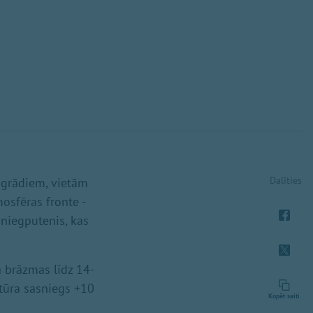
Dalīties
 grādiem, vietām
osfēras fronte -
sniegputenis, kas
a brāzmas līdz 14-
tūra sasniegs +10
Kopēt saiti