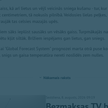
gaiss, kā arī lietus un vējš veicinās sniega kušanu - tur, kur
centimetriem, tā nokusīs pilnībā. Veidosies lielas peļķes,
raujāk tas celsies mazajās upēs.
iem sāks ieplūst sausāks un vēsāks gaiss. Turpmākajās nak
tu kļūt siltāk. Brīžiem iespējams gan lietus, gan sniegs.
ējai "Global Forecast System" prognozei marta otrā puse
l snigs un gaisa temperatūra nereti noslīdēs zem nulles.
Nākamais raksts
Sestdiena, 8. augusts, 2026 09:19
Bezmaksas TV b