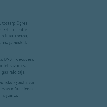
, tostarp Ogres
r 94 procentus
 un kura antena,
ums, jāpieslēdz
s, DVB-T dekoders,
r televizoru vai
gas raidītājs.
ūtisku šķēršļu, var
biezas mūra sienas,
irs jumta,