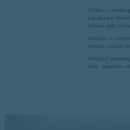
Siltais un mitrais 
plānāka par desmit 
līmenis upēs, visst
Trešdien no rietum
nedēļas nogalē varē
Atbilstoši pašreiz
vēsa - palaikam vē