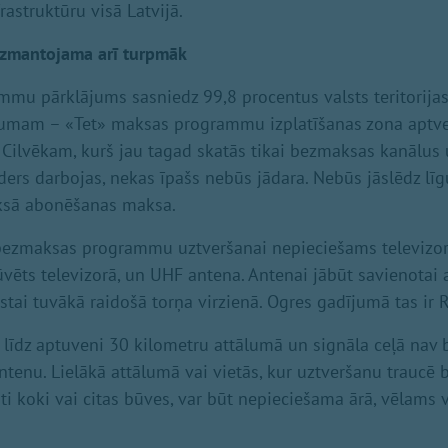
astruktūru visā Latvijā.
izmantojama arī turpmāk
u pārklājums sasniedz 99,8 procentus valsts teritorijas
jumam – «Tet» maksas programmu izplatīšanas zona aptve
s. Cilvēkam, kurš jau tagad skatās tikai bezmaksas kanālus
ders darbojas, nekas īpašs nebūs jādara. Nebūs jāslēdz līg
aksā abonēšanas maksa.
 bezmaksas programmu uztveršanai nepieciešams televizor
ūvēts televizorā, un UHF antena. Antenai jābūt savienotai a
tai tuvākā raidošā torņa virzienā. Ogres gadījumā tas ir Rī
s līdz aptuveni 30 kilometru attālumā un signāla ceļā nav b
antenu. Lielākā attālumā vai vietās, kur uztveršanu traucē 
i koki vai citas būves, var būt nepieciešama ārā, vēlams v