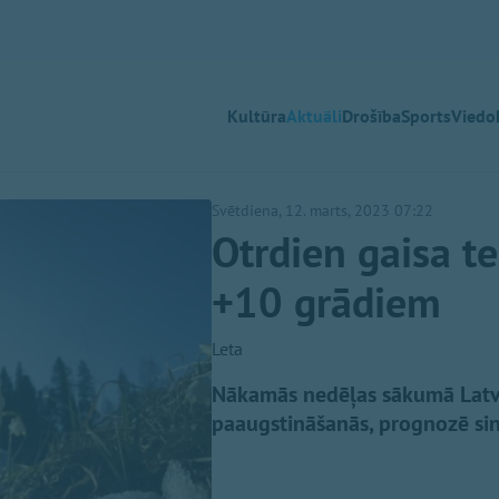
Kultūra
Aktuāli
Drošība
Sports
Viedok
Svētdiena, 12. marts, 2023 07:22
Otrdien gaisa t
+10 grādiem
Leta
Nākamās nedēļas sākumā Latvij
paaugstināšanās, prognozē sin