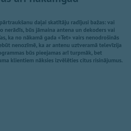
ārtraukšanu daļai skatītāju radījusi bažas: vai
o nerādīs, būs jāmaina antena un dekoders vai
 Tas, ka no nākamā gada «Tet» vairs nenodrošinās
nebūt nenozīmē, ka ar antenu uztveramā televīzija
rogrammas būs pieejamas arī turpmāk, bet
a klientiem nāksies izvēlēties citus risinājumus.