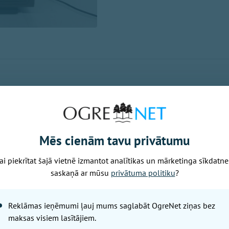
ja skaidro, ka konkurss par tiesībām no 2027. gada nodro
pakalpojumu noslēdzās bez rezultāta, jo nepieteicās nevie
iegt pašreizējo pakalpojumu beidzas 2026. gada 31. dece
 nepiedalījās.
Mēs cienām tavu privātumu
ē – sešas programmas
ai piekrītat šajā vietnē izmantot analītikas un mārketinga sīkdatne
saskaņā ar mūsu
privātuma politiku
?
attiecību un korporatīvās komunikācijas vadītāja Laura Ja
konkursa modelis nebija ilgtspējīgs. Tas paredzēja paka
Reklāmas ieņēmumi ļauj mums saglabāt OgreNet ziņas bez
ākus gadus, uzņemoties fiksētas izmaksas laikā, kad mak
maksas visiem lasītājiem.
zinās un skatītāji arvien biežāk izvēlas televīziju interne