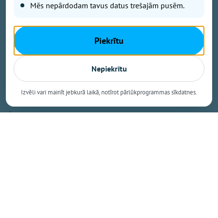
Mēs nepārdodam tavus datus trešajām pusēm.
prestižajā BIO TOP 10 sarakstā pēc bioloģiski
sertificētās lauksaimniecības zemes platības
īpatsvara. Šāds sasniegums apliecina, ka Mazozolu
Piekrītu
pusē bioloģiskā saimniekošana kļuvusi par
dominējošo lauksaimniecības praksi – gandrīz trīs
ceturtdaļās lauku netiek izmantoti minerālmēsli un
Nepiekrītu
sintētiskie pesticīdi, kas nāk par labu gan videi, gan
vietējiem iedzīvotājiem un saimniekiem.
Izvēli vari mainīt jebkurā laikā, notīrot pārlūkprogrammas sīkdatnes.
Šie dati izriet no Latvijas Bioloģiskās
lauksaimniecības asociācijas (LBLA) apkopotā
administratīvo teritoriju BIO TOP 500, kas publicēts
nozares žurnāla "BIOLOĢISKI" jaunākajā numurā.
Saraksts veidots pēc Lauku atbalsta dienesta
statistikas par lauksaimniecībā izmantojamās zemes
platībām, kas 2026. gadā pieteiktas atbalstam.
Pirmo reizi divi novadi pārsniedz 40 % atzīmi