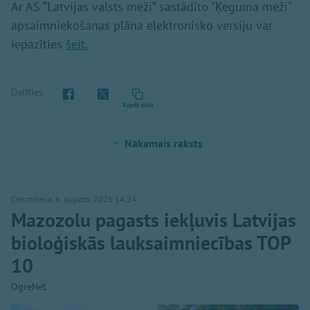
Ar AS “Latvijas valsts meži” sastādīto "Ķeguma meži"
apsaimniekošanas plāna elektronisko versiju var
iepazīties
šeit.
Dalīties
Kopēt saiti
Nākamais raksts
Ceturtdiena, 6. augusts, 2026 14:24
Mazozolu pagasts iekļuvis Latvijas
bioloģiskās lauksaimniecības TOP
10
OgreNet