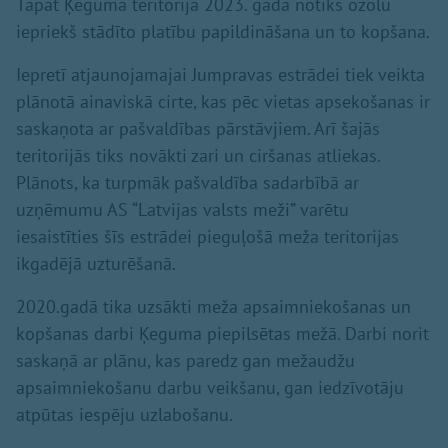
Tāpat Ķeguma teritorijā 2023. gadā notiks ozolu
iepriekš stādīto platību papildināšana un to kopšana.
Iepretī atjaunojamajai Jumpravas estrādei tiek veikta
plānotā ainaviskā cirte, kas pēc vietas apsekošanas ir
saskaņota ar pašvaldības pārstāvjiem. Arī šajās
teritorijās tiks novākti zari un ciršanas atliekas.
Plānots, ka turpmāk pašvaldība sadarbībā ar
uzņēmumu AS “Latvijas valsts meži” varētu
iesaistīties šīs estrādei pieguļošā meža teritorijas
ikgadējā uzturēšanā.
2020.gadā tika uzsākti meža apsaimniekošanas un
kopšanas darbi Ķeguma piepilsētas mežā. Darbi norit
saskaņā ar plānu, kas paredz gan mežaudžu
apsaimniekošanu darbu veikšanu, gan iedzīvotāju
atpūtas iespēju uzlabošanu.