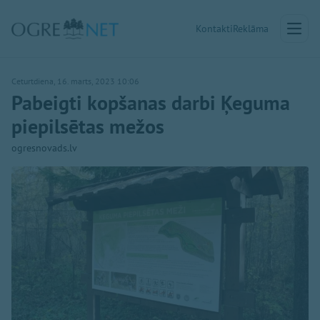
Kontakti
Reklāma
Ceturtdiena, 16. marts, 2023 10:06
Pabeigti kopšanas darbi Ķeguma
piepilsētas mežos
ogresnovads.lv