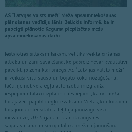
AS “Latvijas valsts meži” Meža apsaimniekošanas
plānošanas vadītājs Jānis Belickis informē, ka ir
pabeigti plānotie Ķeguma piepilsētas mežu
apsaimniekošanas darbi.
Iestājoties siltākam laikam, vēl tiks veikta ciršanas
atlieku un zaru savākšana, ko pašreiz nevar kvalitatīvi
paveikt, jo zemi klāj sniegs. AS “Latvijas valsts meži”
ir veikuši visu sauso un bojāto koku nozāģēšanu,
taču, ņemot vērā egļu astoņzobu mizgrauža
iespējamo tālāku izplatību, iespējams, ka no meža
būs jāveic papildu egļu izvākšana. Vietās, kur kukaiņu
bojājumu intensitātes dēļ bija jānozāģē visa
mežaudze, 2023. gadā ir plānota augsnes
sagatavošana un secīga tālāka meža atjaunošana.