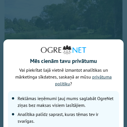
Mēs cienām tavu privātumu
Vai piekrītat šajā vietnē izmantot analītikas un
mārketinga sīkdatnes, saskaņā ar mūsu
privātuma
Attēls: Ogres novads
politiku
?
Ogres novada Mazozolu pagasts ierindojies piektajā
vietā starp Latvijas zaļākajiem pagastiem - šeit
Reklāmas ieņēmumi ļauj mums saglabāt OgreNet
bioloģiski tiek apsaimniekoti 73,4 % no visas
ziņas bez maksas visiem lasītājiem.
lauksaimniecībā izmantojamās zemes. Tas ir vairāk
Analītika palīdz saprast, kuras tēmas tev ir
nekā trīsarpus reizes virs valsts vidējā rādītāja un
svarīgas.
vienīgais Ogres novada pagasts, kas iekļuvis