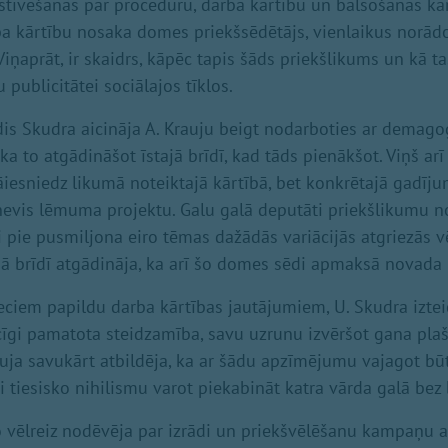
stīvēšanās par procedūru, darba kārtību un balsošanas kār
ba kārtību nosaka domes priekšsēdētājs, vienlaikus norād
ņaprāt, ir skaidrs, kāpēc tapis šāds priekšlikums un kā ta
publicitātei sociālajos tīklos.
s Skudra aicināja A. Krauju beigt nodarboties ar demagoģ
 ka to atgādināšot īstajā brīdī, kad tāds pienākšot. Viņš arī
iesniedz likumā noteiktajā kārtībā, bet konkrētajā gadīju
nevis lēmuma projektu. Galu galā deputāti priekšlikumu no
 pie pusmiljona eiro tēmas dažādās variācijās atgriezās vē
dā brīdī atgādināja, ka arī šo domes sēdi apmaksā novada i
ieciem papildu darba kārtības jautājumiem, U. Skudra izte
īgi pamatota steidzamība, savu uzrunu izvēršot gana plaš
uja savukārt atbildēja, ka ar šādu apzīmējumu vajagot b
gi tiesisko nihilismu varot piekabināt katra vārda galā be
o vēlreiz nodēvēja par izrādi un priekšvēlēšanu kampaņu 