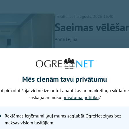
Trešdiena, 5. augusts, 2026 16:40
Saeimas vēlēša
Anna Lejiņa
Pašvaldības domes sēdē 30. jū
Kāds prasmīgāk, cits ne tik vei
iedzīvotāju vajadzībām, bet rez
vecā vinila platē. Var vien apbr
Mēs cienām tavu privātumu
ar pusi stundas, jo tik ilga bij
ai piekrītat šajā vietnē izmantot analītikas un mārketinga sīkdatne
saskaņā ar mūsu
privātuma politiku
?
Reklāmas ieņēmumi ļauj mums saglabāt OgreNet ziņas bez
maksas visiem lasītājiem.