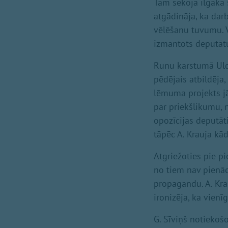
Tam sekoja ilgāka 
atgādināja, ka dar
vēlēšanu tuvumu. Vi
izmantots deputātu 
Runu karstumā Uldi
pēdējais atbildēja,
lēmuma projekts jā
par priekšlikumu, 
opozīcijas deputāti
tāpēc A. Krauja kā
Atgriežoties pie p
no tiem nav pienāc
propagandu. A. Kra
ironizēja, ka vienī
G. Sīviņš notiekoš