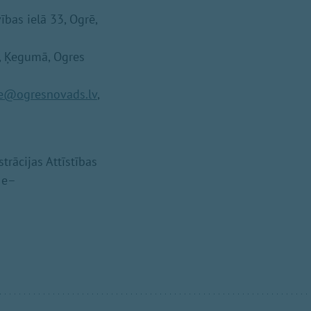
bas ielā 33, Ogrē,
1, Ķegumā, Ogres
e@ogresnovads.lv
,
trācijas Attīstības
 e–