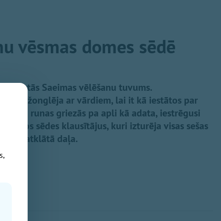
nu vēsmas domes sēdē
lijā jautās Saeimas vēlēšanu tuvums.
ksmīgi žonglēja ar vārdiem, lai it kā iestātos par
ultātā runas griezās pa apli kā adata, iestrēgusi
īnot tos sēdes klausītājus, kuri izturēja visas sešas
a sēdes atklātā daļa.
s,