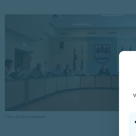
V
Foto: Ekrānuzņēmums