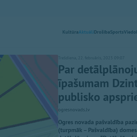
Kultūra
Aktuāli
Drošība
Sports
Viedok
Trešdiena, 22. februāris, 2023 09:07
Par detālplāno
īpašumam Dzint
publisko apspri
ogresnovads.lv
Ogres novada pašvaldība pazi
(turpmāk – Pašvaldība) domes