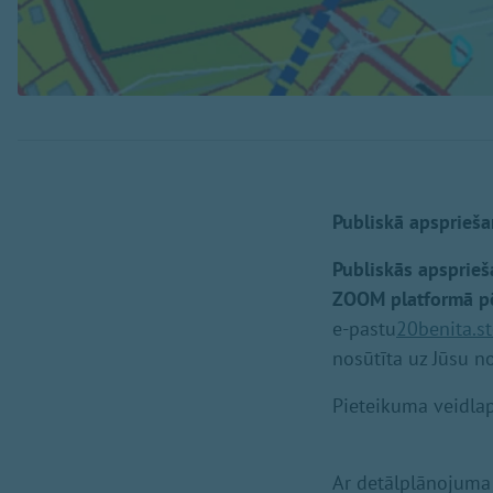
Publiskā apsprieša
Publiskās apsprieš
ZOOM platformā pē
e-pastu
20benita.s
nosūtīta uz Jūsu no
Pieteikuma veidla
Ar detālplānojuma 