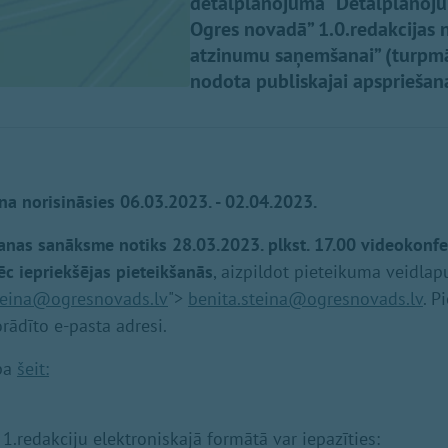
detālplānojuma “Detālplānoju
Ogres novadā” 1.0.redakcijas n
atzinumu saņemšanai” (turpmā
nodota publiskajai apspriešan
na norisināsies 06.03.2023. - 02.04.2023.
anas sanāksme notiks 28.03.2023. plkst. 17.00 videokonf
c iepriekšējas pieteikšanās
, aizpildot pieteikuma veidlap
teina@ogresnovads.lv
">
benita.steina@ogresnovads.lv
. P
rādīto e-pasta adresi.
pa
šeit:
1.redakciju elektroniskajā formātā var iepazīties: