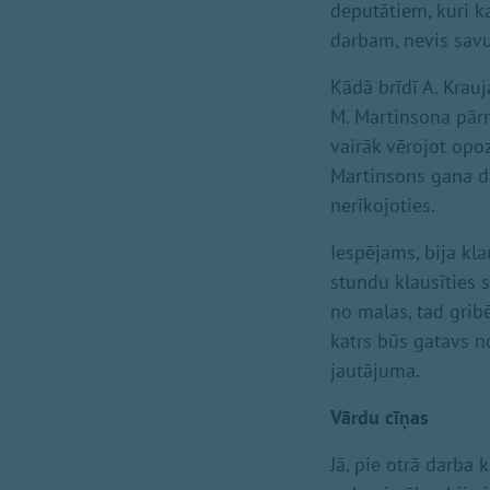
deputātiem, kuri k
darbam, nevis sav
Kādā brīdī A. Krauj
M. Martinsona pārm
vairāk vērojot opoz
Martinsons gana dau
nerīkojoties.
Iespējams, bija kla
stundu klausīties s
no malas, tad grib
katrs būs gatavs no
jautājuma.
Vārdu cīņas
Jā, pie otrā darba