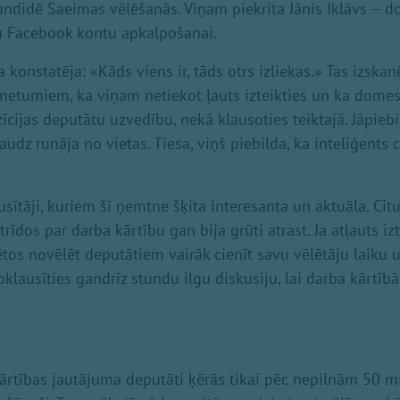
andidē Saeimas vēlēšanās. Viņam piekrita Jānis Iklāvs – d
u Facebook kontu apkalpošanai.
a konstatēja: «Kāds viens ir, tāds otrs izliekas.» Tas izskan
etumiem, ka viņam netiekot ļauts izteikties un ka domes
īcijas deputātu uzvedību, nekā klausoties teiktajā. Jāpiebil
dz runāja no vietas. Tiesa, viņš piebilda, ka inteliģents c
usītāji, kuriem šī ņemtne šķita interesanta un aktuāla. Ci
trīdos par darba kārtību gan bija grūti atrast. Ja atļauts iz
ētos novēlēt deputātiem vairāk cienīt savu vēlētāju laiku 
klausīties gandrīz stundu ilgu diskusiju, lai darba kārtīb
 kārtības jautājuma deputāti ķērās tikai pēc nepilnām 50 m