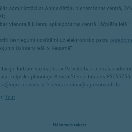
ālās administrācijas Apmeklētāju pieņemšanas centrā, Brīvī
01;
ības vienotajā klientu apkalpošanas centrā Lāčplēša ielā 
kstīti iesniegumi nosūtāmi uz elektronisko pastu
ogredom
ojums Dzintaru ielā 3, Ķegumā”.
tāciju, lūdzam sazināties ar Pašvaldības centrālās adminis
ļas telpisko plānotāju Benitu Šteinu, tālrunis 65053733,
ina@ogresnovads.lv
">
benita.steina@ogresnovads.lv
.
nti
šeit:
Nākamais raksts