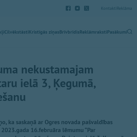
Kontakti
Reklāma
ļi
Cilvēkstāsti
Kristīgās ziņas
Brīvbrīdis
Reklāmraksti
Pasākumi
juma nekustamajam
aru ielā 3, Ķegumā,
ešanu
ņo, ka saskaņā ar Ogres novada pašvaldības
 2023.gada 16.februāra lēmumu “Par