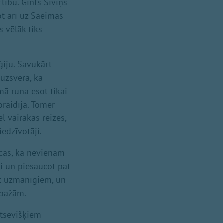
tību. Gints Sīviņš
ot arī uz Saeimas
s vēlāk tiks
iju. Savukārt
 uzsvēra, ka
mā runa esot tikai
raidīja. Tomēr
l vairākas reizes,
edzīvotāji.
icās, ka nevienam
i un piesaucot pat
ūt uzmanīgiem, un
z bažām.
atsevišķiem