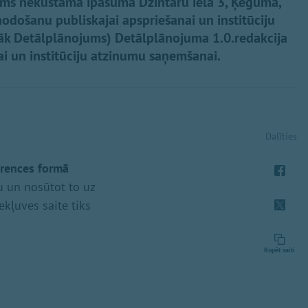
ms nekustamā īpašuma Dzintaru ielā 3, Ķegumā,
odošanu publiskajai apspriešanai un institūciju
k Detālplānojums) Detālplānojuma 1.0.redakcija
ai un institūciju atzinumu saņemšanai.
Dalīties
erences formā
u un nosūtot to uz
iekļuves saite tiks
Kopēt saiti