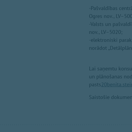
-Pašvaldības centr
Ogres nov., LV–50
-Valsts un pašvald
nov., LV–5020;
-elektroniski para
norādot „Detālplān
Lai saņemtu konsul
un plānošanas noda
pasts
20benita.ste
Saistošie dokume