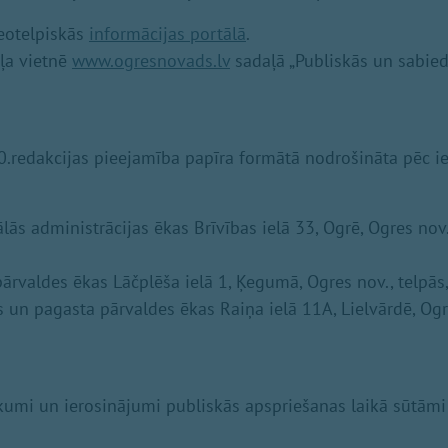
ģeotelpiskās
informācijas portālā
.
ļa vietnē
www.ogresnovads.lv
sadaļā „Publiskās un sabied
.redakcijas pieejamība papīra formātā nodrošināta pēc ie
lās administrācijas ēkas Brīvības ielā 33, Ogrē, Ogres nov., 
ārvaldes ēkas Lāčplēša ielā 1, Ķegumā, Ogres nov., telpās,
s un pagasta pārvaldes ēkas Raiņa ielā 11A, Lielvārdē, Ogres
ikumi un ierosinājumi publiskās apspriešanas laikā sūtāmi