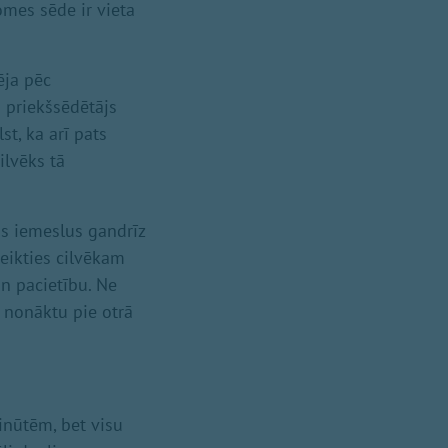
omes sēde ir vieta
ēja pēc
 priekšsēdētājs
st, ka arī pats
ilvēks tā
tus iemeslus gandrīz
teikties cilvēkam
un pacietību. Ne
ā nonāktu pie otrā
inūtēm, bet visu