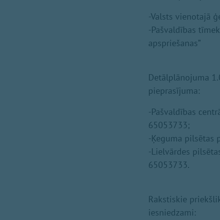
-Valsts vienotajā 
-Pašvaldības tīmek
apspriešanas”
Detālplānojuma 1.0
pieprasījuma:
-Pašvaldības centrā
65053733;
-Ķeguma pilsētas p
-Lielvārdes pilsēta
65053733.
Rakstiskie priekšl
iesniedzami: