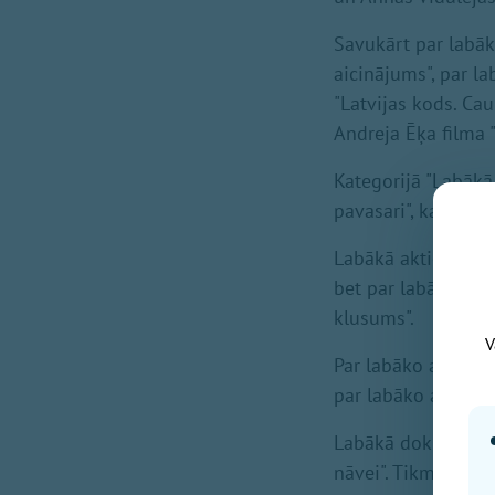
Savukārt par labāk
aicinājums", par l
"Latvijas kods. Cau
Andreja Ēķa filma 
Kategorijā "Labākā
pavasari", kamēr p
Labākā aktiera god
bet par labāko akt
klusums".
V
Par labāko aktieri 
par labāko aktrisi 
Labākā dokumentālā
nāvei". Tikmēr kat