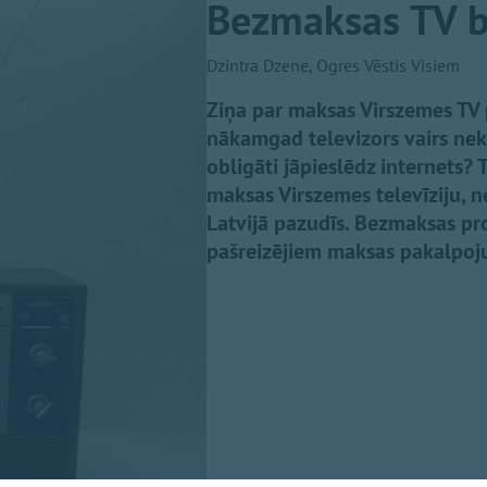
Bezmaksas TV b
Dzintra Dzene, Ogres Vēstis Visiem
Ziņa par maksas Virszemes TV p
nākamgad televizors vairs nek
obligāti jāpieslēdz internets?
maksas Virszemes televīziju, 
Latvijā pazudīs. Bezmaksas p
pašreizējiem maksas pakalpojum