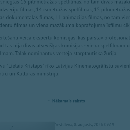
iesniegtas 15 pilnmetrāžas spēlfilmas, no tām divas maz
udzsēriju filmas, 14 īsmetrāžas spēlfilmas, 15 pilnmetrāž
žas dokumentālās filmas, 11 animācijas filmas, no tām vie
tudentu filmas un viena mazākuma kopražojuma īsfilmu cik
vērtēšanu veica ekspertu komisijas, kas pārstāv profesionā
d tās bija divas atsevišķas komisijas - viena spēlfilmām un
mām. Tālāk nominantus vērtēja starptautiska žūrija.
vu "Lielais Kristaps" rīko Latvijas Kinematogrāfistu savien
tru un Kultūras ministriju.
Nākamais raksts
Sestdiena, 8. augusts, 2026 09:19