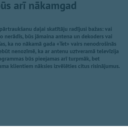
ūs arī nākamgad
ārtraukšanu daļai skatītāju radījusi bažas: vai
o nerādīs, būs jāmaina antena un dekoders vai
 Tas, ka no nākamā gada «Tet» vairs nenodrošinās
nebūt nenozīmē, ka ar antenu uztveramā televīzija
rogrammas būs pieejamas arī turpmāk, bet
a klientiem nāksies izvēlēties citus risinājumus.