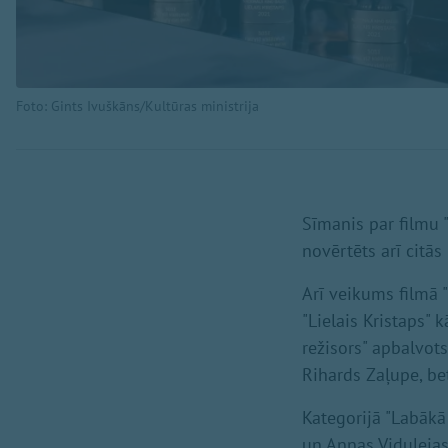
Foto: Gints Ivuškāns/Kultūras ministrija
Sīmanis par filmu 
novērtēts arī citās
Arī veikums filmā 
"Lielais Kristaps"
režisors" apbalvots
Rihards Zaļupe, bet
Kategorijā "Labākā
un Annas Vidulejas