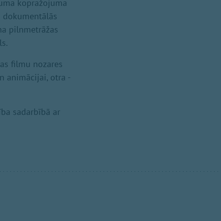
ākuma kopražojuma
as dokumentālās
na pilnmetrāžas
ls.
las filmu nozares
 animācijai, otra -
ība sadarbībā ar