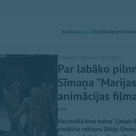
Kultūra
Aktuāli
Drošība
Sports
Viedok
Trešdiena, 5. februāris, 2025 08:42
Par labāko piln
Sīmaņa "Marijas
animācijas filma
Leta
Nacionālā kino balva "Lielais 
piešķirta režisora Dāvja Sīma