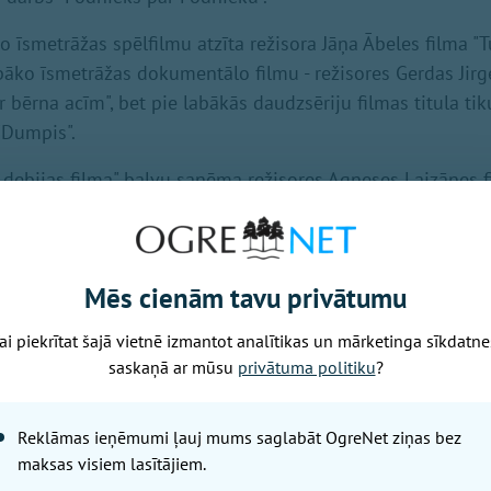
o īsmetrāžas spēlfilmu atzīta režisora Jāņa Ābeles filma 
abāko īsmetrāžas dokumentālo filmu - režisores Gerdas Jirg
r bērna acīm", bet pie labākās daudzsēriju filmas titula tik
"Dumpis".
 debijas filma" balvu saņēma režisores Agneses Laizānes 
ar labāko studentu filmu atzīta režisores Amandas Grīnber
u galvenajā lomā ieguva Andris Keišs par tēlojumu filmā 
risi galvenajā lomā atzīta Olga Šepicka-Slapjuma par lomu
Mēs cienām tavu privātumu
ai piekrītat šajā vietnē izmantot analītikas un mārketinga sīkdatne
otrā plāna lomā atzīts Ģirts Ķesteris par darbu filmā "Mari
saskaņā ar mūsu
privātuma politiku
?
otrā plāna lomā - Ilze Ķuzule-Skrastiņa par darbu filmā "Asi
Reklāmas ieņēmumi ļauj mums saglabāt OgreNet ziņas bez
s filmas režisora gods piešķirts Ivaram Zviedrim par filmu
maksas visiem lasītājiem.
egorijā "Labākais dokumentālās filmas operators" godināti