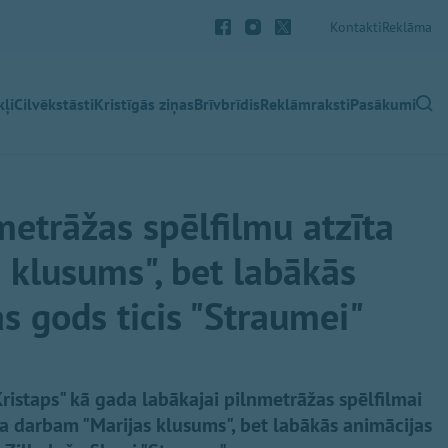
Kontakti
Reklāma
ļi
Cilvēkstāsti
Kristīgās ziņas
Brīvbrīdis
Reklāmraksti
Pasākumi
metrāžas spēlfilmu atzīta
 klusums", bet labākās
s gods ticis "Straumei"
Kristaps" kā gada labākajai pilnmetrāžas spēlfilmai
ņa darbam "Marijas klusums", bet labākās animācijas