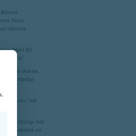
"Tukšuma
enas filma
usi režisora
filma "Mani 80
gas "Luna".
"Mūžības skartie,
 filmā "Marijas
s,
jas klusums", bet
stente".
 "Esi uzticīgs līdz
 Valdis Celmiņš un