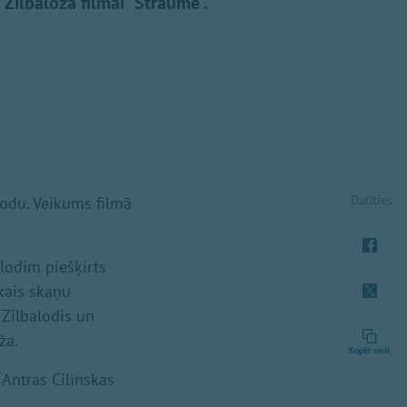
a Zilbaloža filmai "Straume".
Dalīties
godu. Veikums filmā
lodim piešķirts
ākais skaņu
 Zilbalodis un
ža.
Kopēt saiti
Antras Cilinskas