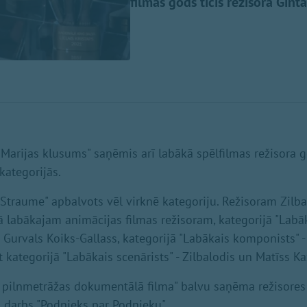
filmas gods ticis režisora Gint
"Marijas klusums" saņēmis arī labākā spēlfilmas režisora 
 kategorijās.
"Straume" apbalvots vēl virknē kategoriju. Režisoram Zilba
 kā labākajam animācijas filmas režisoram, kategorijā "Lab
 Gurvals Koiks-Gallass, kategorijā "Labākais komponists" -
 kategorijā "Labākais scenārists" - Zilbalodis un Matīss Ka
 pilnmetrāžas dokumentālā filma" balvu saņēma režisores 
 darbs "Podnieks par Podnieku".