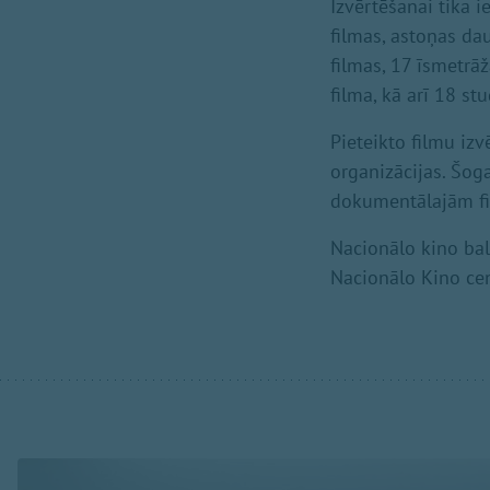
Izvērtēšanai tika 
filmas, astoņas da
filmas, 17 īsmetrā
filma, kā arī 18 s
Pieteikto filmu iz
organizācijas. Šoga
dokumentālajām fil
Nacionālo kino bal
Nacionālo Kino cen