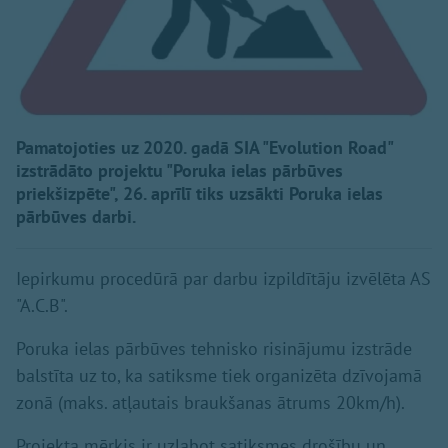
Pamatojoties uz 2020. gadā SIA "Evolution Road"
izstrādāto projektu "Poruka ielas pārbūves
priekšizpēte", 26. aprīlī tiks uzsākti Poruka ielas
pārbūves darbi.
Iepirkumu procedūrā par darbu izpildītāju izvēlēta AS
"A.C.B".
Poruka ielas pārbūves tehnisko risinājumu izstrāde
balstīta uz to, ka satiksme tiek organizēta dzīvojamā
zonā (maks. atļautais braukšanas ātrums 20km/h).
Projekta mērķis ir uzlabot satiksmes drošību un