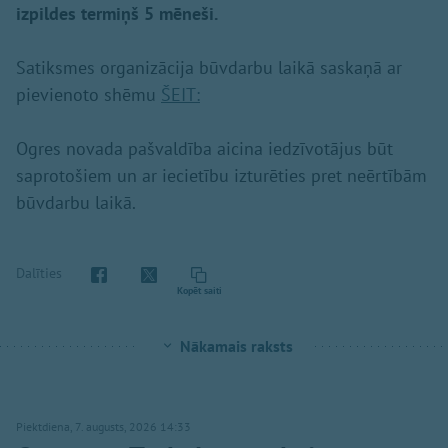
izpildes termiņš 5 mēneši.
Satiksmes organizācija būvdarbu laikā saskaņā ar
pievienoto shēmu
ŠEIT:
Ogres novada pašvaldība aicina iedzīvotājus būt
saprotošiem un ar iecietību izturēties pret neērtībām
būvdarbu laikā.
Dalīties
Kopēt saiti
Nākamais raksts
Piektdiena, 7. augusts, 2026 14:33