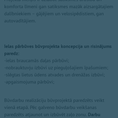
komforta līmeni gan satiksmes mazāk aizsargātajiem
dalībniekiem – gājējiem un velosipēdistiem, gan
autovadītājiem.
Ielas pārbūves būvprojekta koncepcija un risinājums
paredz:
-ielas braucamās daļas pārbūvi;
-nobrauktuvju izbūvi uz pieguļošajiem īpašumiem;
-slēgtas lietus ūdens atvades un drenāžas izbūvi;
-apgaismojuma pārbūvi;
Būvdarbu realizāciju būvprojektā paredzēts veikt
vienā etapā. Pēc galveno būvdarbu veikšanas
paredzēts atjaunot un izbūvēt zaļo zonu.
Darbu