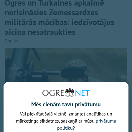
Ogres un Turkalnes apkaimē
norisināsies Zemessardzes
militārās mācības: iedzīvotājus
aicina nesatraukties
OgreNet
Mēs cienām tavu privātumu
Vai piekrītat šajā vietnē izmantot analītikas un
mārketinga sīkdatnes, saskaņā ar mūsu
privātuma
politiku
?