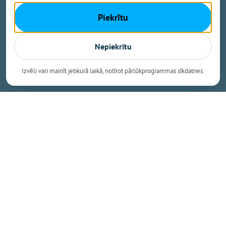
īpatsvara. Šāds sasniegums apliecina, ka Mazozolu
Piekrītu
pusē bioloģiskā saimniekošana kļuvusi par
dominējošo lauksaimniecības praksi – gandrīz trīs
ceturtdaļās lauku netiek izmantoti minerālmēsli un
Nepiekrītu
sintētiskie pesticīdi, kas nāk par labu gan videi, gan
vietējiem iedzīvotājiem un saimniekiem.
Izvēli vari mainīt jebkurā laikā, notīrot pārlūkprogrammas sīkdatnes.
Šie dati izriet no Latvijas Bioloģiskās
lauksaimniecības asociācijas (LBLA) apkopotā
administratīvo teritoriju BIO TOP 500, kas publicēts
nozares žurnāla "BIOLOĢISKI" jaunākajā numurā.
Saraksts veidots pēc Lauku atbalsta dienesta
statistikas par lauksaimniecībā izmantojamās zemes
platībām, kas 2026. gadā pieteiktas atbalstam.
Pirmo reizi divi novadi pārsniedz 40 % atzīmi
Vidēji Latvijā bioloģiski apsaimniekotās