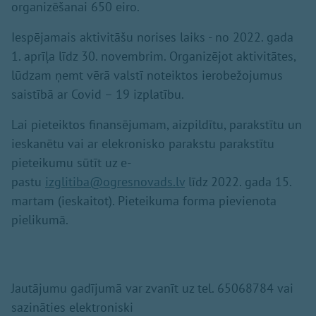
organizēšanai 650 eiro.
Iespējamais aktivitāšu norises laiks - no 2022. gada
1. aprīļa līdz 30. novembrim. Organizējot aktivitātes,
lūdzam ņemt vērā valstī noteiktos ierobežojumus
saistībā ar Covid – 19 izplatību.
Lai pieteiktos finansējumam, aizpildītu, parakstītu un
ieskanētu vai ar elekronisko parakstu parakstītu
pieteikumu sūtīt uz e-
pastu
izglitiba@ogresnovads.lv
līdz 2022. gada 15.
martam (ieskaitot). Pieteikuma forma pievienota
pielikumā.
Jautājumu gadījumā var zvanīt uz tel. 65068784 vai
sazināties elektroniski