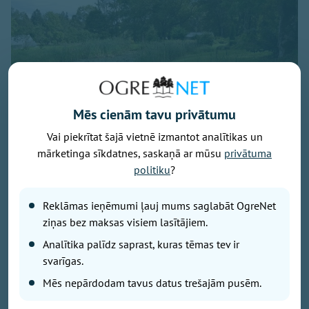
Mēs cienām tavu privātumu
Vai piekrītat šajā vietnē izmantot analītikas un
mārketinga sīkdatnes, saskaņā ar mūsu
privātuma
Attēls: Ogres novads
politiku
?
Ogres novada Mazozolu pagasts ierindojies piektajā
vietā starp Latvijas zaļākajiem pagastiem - šeit
Reklāmas ieņēmumi ļauj mums saglabāt OgreNet
bioloģiski tiek apsaimniekoti 73,4 % no visas
ziņas bez maksas visiem lasītājiem.
lauksaimniecībā izmantojamās zemes. Tas ir vairāk
Analītika palīdz saprast, kuras tēmas tev ir
nekā trīsarpus reizes virs valsts vidējā rādītāja un
svarīgas.
vienīgais Ogres novada pagasts, kas iekļuvis
Mēs nepārdodam tavus datus trešajām pusēm.
prestižajā BIO TOP 10 sarakstā pēc bioloģiski
sertificētās lauksaimniecības zemes platības