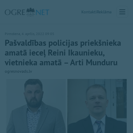
Kontakti
Reklāma
Pirmdiena, 4. aprīlis, 2022 09:05
Pašvaldības policijas priekšnieka
amatā ieceļ Reini Ikaunieku,
vietnieka amatā – Arti Munduru
ogresnovads.lv