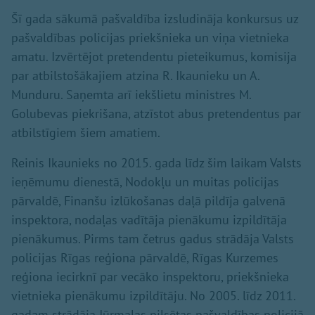
Šī gada sākumā pašvaldība izsludināja konkursus uz
pašvaldības policijas priekšnieka un viņa vietnieka
amatu. Izvērtējot pretendentu pieteikumus, komisija
par atbilstošākajiem atzina R. Ikaunieku un A.
Munduru. Saņemta arī iekšlietu ministres M.
Golubevas piekrišana, atzīstot abus pretendentus par
atbilstīgiem šiem amatiem.
Reinis Ikaunieks no 2015. gada līdz šim laikam Valsts
ieņēmumu dienestā, Nodokļu un muitas policijas
pārvaldē, Finanšu izlūkošanas daļā pildīja galvenā
inspektora, nodaļas vadītāja pienākumu izpildītāja
pienākumus. Pirms tam četrus gadus strādāja Valsts
policijas Rīgas reģiona pārvaldē, Rīgas Kurzemes
reģiona iecirknī par vecāko inspektoru, priekšnieka
vietnieka pienākumu izpildītāju. No 2005. līdz 2011.
gadam strādāja Jūrmalas pilsētas pašvaldības policijā