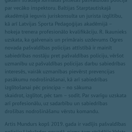
par vecāko inspektoru. Baltijas Starptautiskajā
akadēmijā ieguvis juriskonsulta un jurista izglītību,
kā arī Latvijas Sporta Pedagoģijas akadēmijā –
hokeja trenera profesionālo kvalifikāciju. R. Ikaunieks
uzskata, ka galvenais un primārais uzdevums Ogres
novada pašvaldības policijas attīstībā ir mainīt
sabiedrības nostāju pret pašvaldības policiju, vēršot
uzmanību uz pašvaldības policijas darbu sabiedrības
interesēs, vairāk uzmanības pievērst prevencijas
pasākumu nodrošināšanai, kā arī sabiedrības
izglītošanai pēc principa – no sākuma
skaidrot, izglītot, pēc tam – sodīt. Par svarīgu uzskata
arī profesionālu, uz sadarbību un sabiedrības
drošības nodrošināšanu vērstu komandu.
Artis Mundurs kopš 2019. gada ir vadījis pašvaldības
policiju Lielvārdes novadā, pirms tam strādājis Valsts