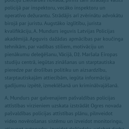
policijā par inspektoru, vecāko inspektoru un
operatīvo dežurantu. Strādājis arī zvērinātu advokātu
birojā par juristu. Augstāko izglītību, jurista
kvalifikāciju, A. Mundurs ieguvis Latvijas Policijas
akadēmijā. Apguvis dažādas apmācības par koučinga
tehnikām, par vadības stiliem, motivāciju un
pienākumu deleģēšanu, Vācijā, Dž. Maršala Eiropas
studiju centrā, iegūtas zināšanas un starptautiska
pieredze par drošības politiku un aizsardzību,
starptautiskajām attiecībām, iegūta informācija
gadījumu izpētē, izmeklēšanā un kriminālvajāšanā.
A. Mundurs par galvenajiem pašvaldības policijas
attīstības virzieniem uzskata izstrādāt Ogres novada
pašvaldības policijas attīstības plānu, pilnveidot
video novērošanas sistēmu un izveidot monitoringu,
atjaunot autoparku, izveidot dežūrdaļu, uzlabot darba