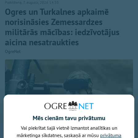
Piektdiena, 7. augusts, 2026 14:33
Ogres un Turkalnes apkaimē
norisināsies Zemessardzes
militārās mācības: iedzīvotājus
aicina nesatraukties
OgreNet
Mēs cienām tavu privātumu
Vai piekrītat šajā vietnē izmantot analītikas un
mārketinga sīkdatnes, saskaņā ar mūsu
privātuma