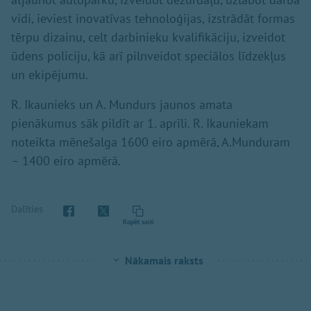
vidi, ieviest inovatīvas tehnoloģijas, izstrādāt formas
tērpu dizainu, celt darbinieku kvalifikāciju, izveidot
ūdens policiju, kā arī pilnveidot speciālos līdzekļus
un ekipējumu.
R. Ikaunieks un A. Mundurs jaunos amata
pienākumus sāk pildīt ar 1. aprīli. R. Ikauniekam
noteikta mēnešalga 1600 eiro apmērā, A.Munduram
– 1400 eiro apmērā.
Dalīties
Kopēt saiti
Nākamais raksts