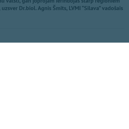
u valstī, gan joprojām ierindojas starp reģioniem
, uzsver Dr.biol. Agnis Šmits, LVMI “Silava” vadošais
Dalīties
 dažādos Latvijas
zgrauži izlidoja
 vaboles sāka lidot
s ilgāku sezonas
Kopēt saiti
ša uzmanība.
slazdā noķerto
 par 37 %,