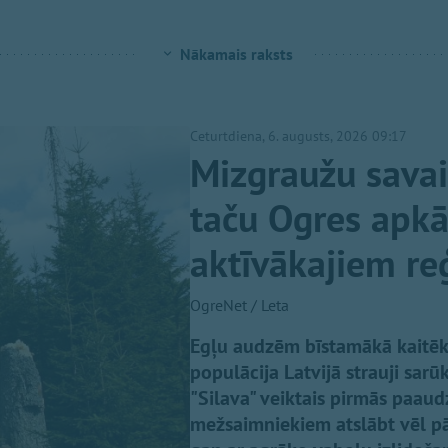
Nākamais raksts
Ceturtdiena, 6. augusts, 2026 09:17
Mizgraužu savai
taču Ogres apkā
aktīvākajiem r
OgreNet / Leta
Egļu audzēm bīstamākā kaitēk
populācija Latvijā strauji sarūk
"Silava" veiktais pirmās paau
mežsaimniekiem atslābt vēl pār