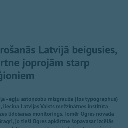
rošanās Latvijā beigusies,
rtne joprojām starp
eģioniem
ļa - egļu astoņzobu mizgrauža (Ips typographus)
, liecina Latvijas Valsts mežzinātnes institūta
dzes lidošanas monitorings. Tomēr Ogres novada
agri, jo tieši Ogres apkārtne šopavasar izcēlās