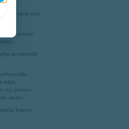
 kolēģus ņemt vērā
manu personisko
insons.
darbu un nevērtēt
profesionālu
ā telpā
ts viss process
isks amats.”
lstīja Trapiņa