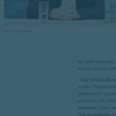
Foto: Publicitātes
Kā sēdē informēja z
kuriem uz otro kārtu
“Tika izsludināts 
amatu. Pieteikšanās
pretendenti. Uz otr
prasībām. Pēc klāt
skaidroja Eglīts, 
bija ierobežotas p