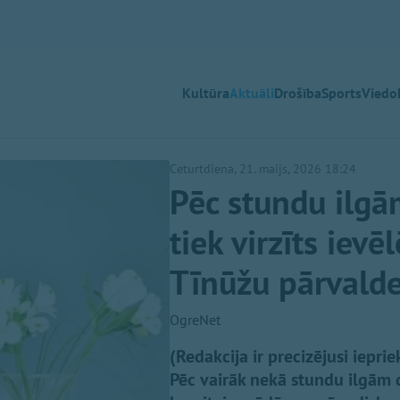
Kultūra
Aktuāli
Drošība
Sports
Viedok
Ceturtdiena, 21. maijs, 2026 18:24
Pēc stundu ilgā
tiek virzīts ievē
Tīnūžu pārvalde
OgreNet
(Redakcija ir precizējusi iepri
Pēc vairāk nekā stundu ilgām