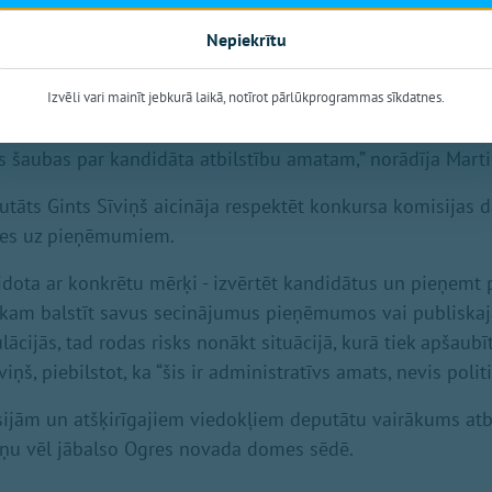
acīja Helmanis.
Nepiekrītu
auda opozīcijas deputāts Mariss Martinsons, kurš aicināja
 informāciju un iepriekš pieņemtos lēmumus.
Izvēli vari mainīt jebkurā laikā, notīrot pārlūkprogrammas sīkdatnes.
ski pieejamo informāciju, spēkā esošos lēmumus un arī 
s šaubas par kandidāta atbilstību amatam,” norādīja Mart
āts Gints Sīviņš aicināja respektēt konkursa komisijas 
ties uz pieņēmumiem.
eidota ar konkrētu mērķi - izvērtēt kandidātus un pieņemt 
kam balstīt savus secinājumus pieņēmumos vai publiskaj
ācijās, tad rodas risks nonākt situācijā, kurā tiek apšaubī
viņš, piebilstot, ka “šis ir administratīvs amats, nevis polit
ijām un atšķirīgajiem viedokļiem deputātu vairākums atba
viņu vēl jābalso Ogres novada domes sēdē.