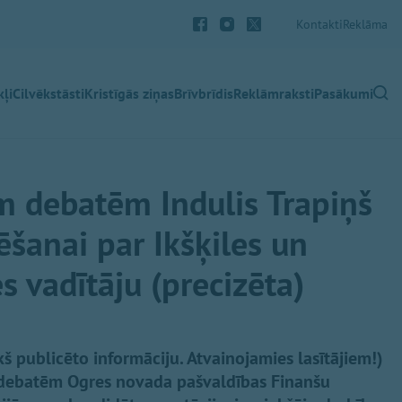
Kontakti
Reklāma
ļi
Cilvēkstāsti
Kristīgās ziņas
Brīvbrīdis
Reklāmraksti
Pasākumi
m debatēm Indulis Trapiņš
lēšanai par Ikšķiles un
s vadītāju (precizēta)
ekš publicēto informāciju. Atvainojamies lasītājiem!)
 debatēm Ogres novada pašvaldības Finanšu