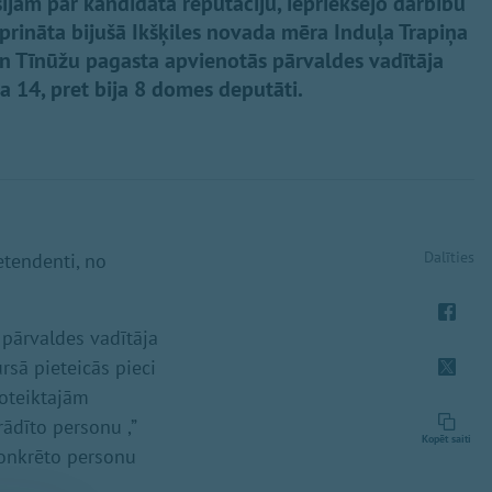
ijām par kandidāta reputāciju, iepriekšējo darbību
iprināta bijušā Ikšķiles novada mēra Induļa Trapiņa
un Tīnūžu pagasta apvienotās pārvaldes vadītāja
 14, pret bija 8 domes deputāti.
Dalīties
etendenti, no
 pārvaldes vadītāja
rsā pieteicās pieci
noteiktajām
ādīto personu ,”
Kopēt saiti
 konkrēto personu