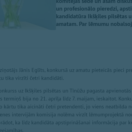
komitejas sēdē un asām diskus
un profesionālo pieredzi, apst
kandidatūra Ikšķiles pilsētas 
amatam. Par lēmumu nobalsoja
iņotājs Jānis Eglīts, konkursā uz amatu pieteicās pieci pr
 tika virzīti četri kandidāti.
konkurss uz Ikšķiles pilsētas un Tīnūžu pagasta apvienotās
 termiņš bija no 21. aprīļa līdz 7. maijam, ieskaitot. Konku
o kārtu tika aicināti četri pretendenti, jo viens neatbilda 
ienes intervijām komisija nolēma virzīt lēmumprojektā nor
norādot, ka līdz kandidāta apstiprināšanai informācija par
ieejamības.