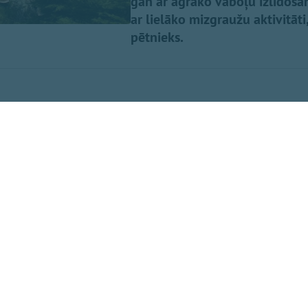
gan ar agrāko vaboļu izlidošan
ar lielāko mizgraužu aktivitāti
pētnieks.
idoja pirmie
is kopumā bija ļoti nepiemērots mizgraužu attīstībai, un
ļoti atšķirīgs vaboļu lidošanas sākums. Ogres apkārtnē mi
rāk nekā citviet valstī. Salīdzinājumam: Ventspils apkārtnē
 trīs nedēļas vēlāk.
zīmē, ka Ogres apkārtnes egļu mežos kaitēklis aktīvs biji
iem meža īpašniekiem savu audžu stāvoklim jāpievērš īpa
a, lai gan valstī kopumā vidēji vienā mizgraužu uzskaites 
aboļu daudzums salīdzinājumā ar pērno gadu samazinājās