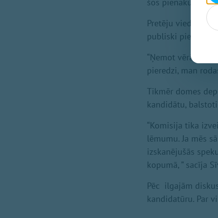
šos pienākumus,” s
Pretēju viedokli p
publiski pieejamo
“Ņemot vērā publi
pieredzi, man roda
Tikmēr domes deput
kandidātu, balsto
“Komisija tika izv
lēmumu. Ja mēs sā
izskanējušās spekul
kopumā, ” sacīja Sī
Pēc ilgajām diskus
kandidatūru. Par 