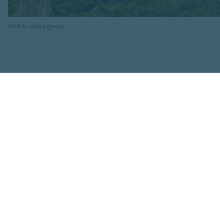
Attēls - daba,gov.lv
Ogrē mizgrauži izl
2026. gada pavasar
reģionos novērots 
jau 14. aprīlī — ag
tikai 5. maijā, teju
Agrā izlidošana no
daļu, tāpēc vietēj
A.Šmits skaidro, k
pirmās paaudzes v