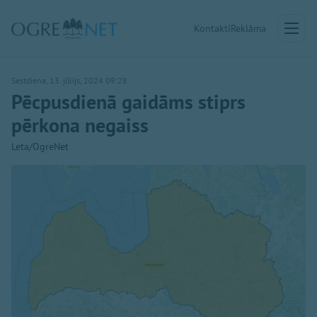
Kontakti
Reklāma
Sestdiena, 13. jūlijs, 2024 09:28
Pēcpusdienā gaidāms stiprs
pērkona negaiss
Leta/OgreNet