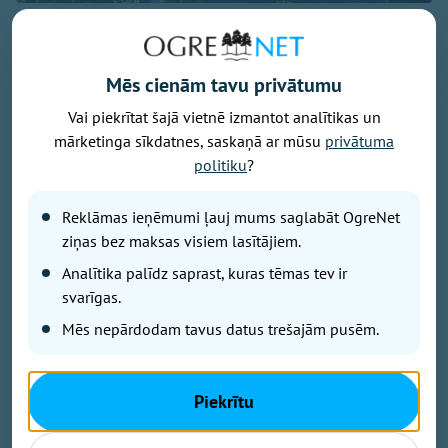
Foto: pexels.com
Svētdien laika apstākļus valstī noteiks anticiklons -
dienas sākumā daudzviet valstī saulains un sauss
Mēs cienām tavu privātumu
laiks, liecina sinoptiķu prognozes.
Vai piekrītat šajā vietnē izmantot analītikas un
mārketinga sīkdatnes, saskaņā ar mūsu
privātuma
politiku
?
No dienas vidus mākoņu daudzums palielināsies,
tomēr nokrišņi nav gaidāmi. Vējš pārsvarā pūtīs lēni,
Reklāmas ieņēmumi ļauj mums saglabāt OgreNet
ziņas bez maksas visiem lasītājiem.
un gaiss iesils līdz +20...+25 grādiem.
Analītika palīdz saprast, kuras tēmas tev ir
Arī Rīgā gaidāma saulaina diena, vien brīžiem
svarīgas.
debesis aizklās mākoņi. Lietus netiek prognozēts, un
Mēs nepārdodam tavus datus trešajām pusēm.
vējš saglabāsies lēns. Maksimālā gaisa temperatūra
būs +23...+25 grādu robežās.
Piekrītu
Dalīties