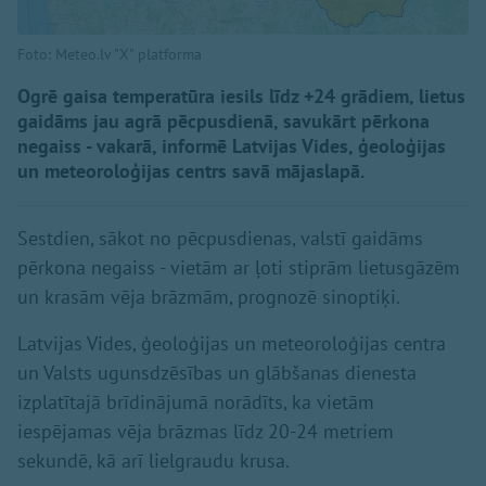
Foto: Meteo.lv "X" platforma
Ogrē gaisa temperatūra iesils līdz +24 grādiem, lietus
gaidāms jau agrā pēcpusdienā, savukārt pērkona
negaiss - vakarā, informē Latvijas Vides, ģeoloģijas
un meteoroloģijas centrs savā mājaslapā.
Sestdien, sākot no pēcpusdienas, valstī gaidāms
pērkona negaiss - vietām ar ļoti stiprām lietusgāzēm
un krasām vēja brāzmām, prognozē sinoptiķi.
Latvijas Vides, ģeoloģijas un meteoroloģijas centra
un Valsts ugunsdzēsības un glābšanas dienesta
izplatītajā brīdinājumā norādīts, ka vietām
iespējamas vēja brāzmas līdz 20-24 metriem
sekundē, kā arī lielgraudu krusa.