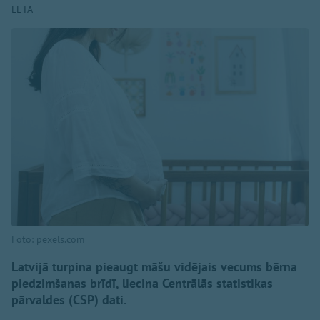
LETA
Foto: pexels.com
Latvijā turpina pieaugt māšu vidējais vecums bērna
piedzimšanas brīdī, liecina Centrālās statistikas
pārvaldes (CSP) dati.