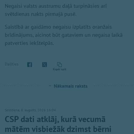
Negaisi valsts austrumu daļā turpināsies arī
svētdienas nakts pirmajā pusē.
Saistībā ar gaidāmo negaisu izplatīts oranžais
brīdinājums, aicinot būt gataviem un negaisa laikā
patverties iekštelpās.
Dalīties
Kopēt saiti
Nākamais raksts
Sestdiena, 8. augusts, 2026 16:04
CSP dati atklāj, kurā vecumā
mātēm visbiežāk dzimst bērni