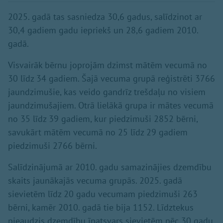
2025. gadā tas sasniedza 30,6 gadus, salīdzinot ar
30,4 gadiem gadu iepriekš un 28,6 gadiem 2010.
gadā.
Visvairāk bērnu joprojām dzimst mātēm vecumā no
30 līdz 34 gadiem. Šajā vecuma grupā reģistrēti 3766
jaundzimušie, kas veido gandrīz trešdaļu no visiem
jaundzimušajiem. Otrā lielākā grupa ir mātes vecumā
no 35 līdz 39 gadiem, kur piedzimuši 2852 bērni,
savukārt mātēm vecumā no 25 līdz 29 gadiem
piedzimuši 2766 bērni.
Salīdzinājumā ar 2010. gadu samazinājies dzemdību
skaits jaunākajās vecuma grupās. 2025. gadā
sievietēm līdz 20 gadu vecumam piedzimuši 263
bērni, kamēr 2010. gadā tie bija 1152. Līdztekus
pieaudzis dzemdību īpatsvars sievietēm pēc 30 gadu