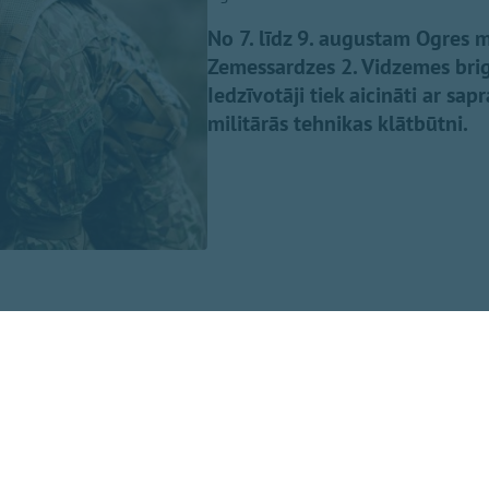
No 7. līdz 9. augustam Ogres m
Zemessardzes 2. Vidzemes brig
Iedzīvotāji tiek aicināti ar sap
militārās tehnikas klātbūtni.
4. bataljona zemessargi platformā "Facebook", trīs dien
to apkaimē būs novērojama pastiprināta militārā aktivitāt
ri lauka formastērpos, kuri pārvietosies ar taktisko ekipē
ldē tiks iesaistīta militārā tehnika un bezpilota lidaparāt