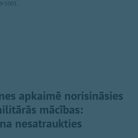
LV-5001.
nes apkaimē norisināsies
litārās mācības:
ina nesatraukties