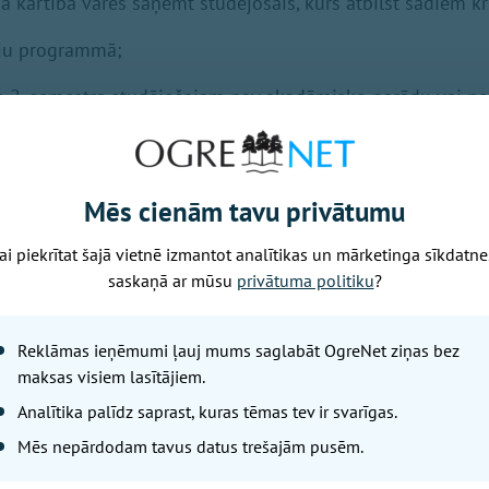
a kārtībā varēs saņemt studējošais, kurš atbilst šādiem kri
iju programmā;
rsa 2. semestra studējošajam nav akadēmisko parādu vai n
u vidējais aritmētiskais vērtējums par iepriekšējo studij
ēm;
absolvēšanas stipendijas saņēmējs apņemas turpmākos 2 
Mēs cienām tavu privātumu
zglītības ieguves vai 3 gadus pēc otrā līmeņa augstākās i
ai piekrītat šajā vietnē izmantot analītikas un mārketinga sīkdatne
 kādā no novada izglītības iestādēm.
saskaņā ar mūsu
privātuma politiku
?
ri piešķirs studējošajam, kura deklarētā dzīvesvieta ir nov
ritorijā vai kurš ir ieguvis vidējo izglītību kādā no novada 
Reklāmas ieņēmumi ļauj mums saglabāt OgreNet ziņas bez
vērojot šādas prioritātes:
maksas visiem lasītājiem.
Analītika palīdz saprast, kuras tēmas tev ir svarīgas.
idējais aritmētiskais vērtējums;
Mēs nepārdodam tavus datus trešajām pusēm.
lngadību sasniedzis bārenis vai bez vecāku gādības palicis 