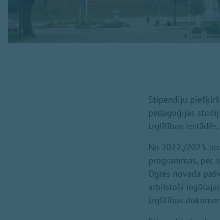
Stipendiju piešķir
pedagoģijas studi
izglītības iestādē
No 2022./2023. stu
programmas, pēc st
Ogres novada pašva
atbilstoši iegūtaja
izglītības dokument