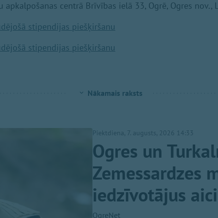
u apkalpošanas centrā Brīvības ielā 33, Ogrē, Ogres nov., 
dējošā stipendijas piešķiršanu
dējošā stipendijas piešķiršanu
Nākamais raksts
Piektdiena, 7. augusts, 2026 14:33
Ogres un Turkal
Zemessardzes mi
iedzīvotājus aic
OgreNet