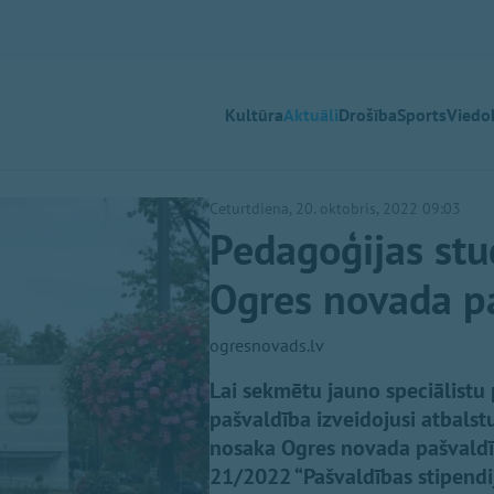
Kultūra
Aktuāli
Drošība
Sports
Viedok
Ceturtdiena, 20. oktobris, 2022 09:03
Pedagoģijas stu
Ogres novada pa
ogresnovads.lv
Lai sekmētu jauno speciālistu 
pašvaldība izveidojusi atbalstu
nosaka Ogres novada pašvaldīb
21/2022 “Pašvaldības stipendij