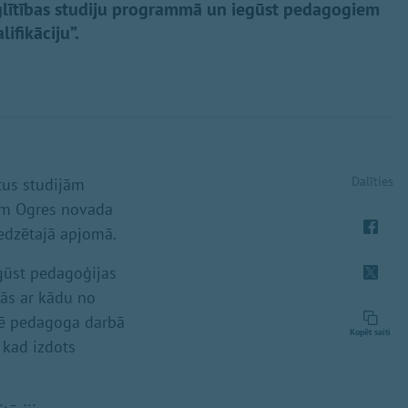
zglītības studiju programmā un iegūst pedagogiem
ifikāciju”.
Dalīties
ntus studijām
bam Ogres novada
redzētajā apjomā.
pgūst pedagoģijas
bās ar kādu no
ādē pedagoga darbā
Kopēt saiti
, kad izdots