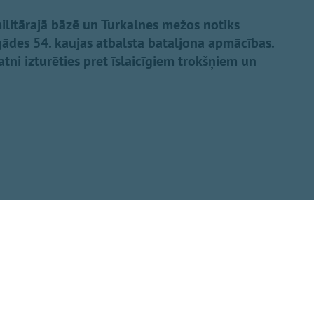
ilitārajā bāzē un Turkalnes mežos notiks
ādes 54. kaujas atbalsta bataljona apmācības.
ratni izturēties pret īslaicīgiem trokšņiem un
Dalīties
u garumā mācību
e. Apmācību laikā
jumu un ieročiem.
i.