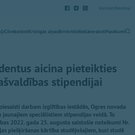
Kontakti
Reklāma
ļi
Cilvēkstāsti
Kristīgās ziņas
Brīvbrīdis
Reklāmraksti
Pasākumi
dentus aicina pieteikties
švaldības stipendijai
piesaisti darbam izglītības iestādēs, Ogres novada
 jaunajiem speciālistiem stipendijas veidā. To
as 2022. gada 25. augusta saistošie noteikumi Nr.
as piešķiršanas kārtība studējošajiem, kuri studē