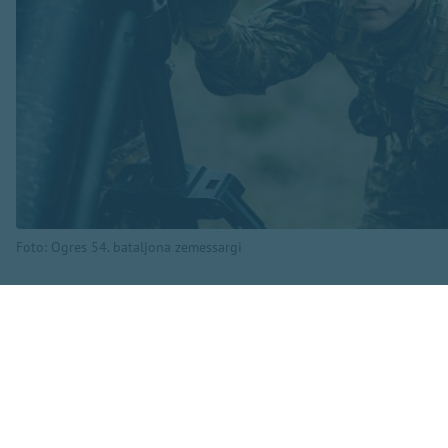
Foto: Ogres 54. bataljona zemessargi
Kā informē Ogres 5
norises vietās un 
būs redzami karavī
Tāpat uzdevumu izpi