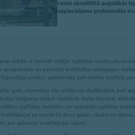
valsts akreditētā augstākās i
nepieciešamo profesionālo kval
šanas mērķis ir motivēt vidējās izglītības iestāžu absolve
ju programmās un piesaistīt kvalificētus pedagogus dar
s. Stipendijas piešķirs gadskārtējā pašvaldības budžetā pa
diju gada stipendijas tiks piešķirtas studējošiem, kuri a
udiju beigšanas piekrīt nodibināt darba tiesiskās attiecī
ldības izglītības iestādēm, un nostrādāt izglītības iest
i kvalifikācijai ne mazāk kā divus gadus, skaitot no dienas
s, kas apliecina kvalifikācijas ieguvi.