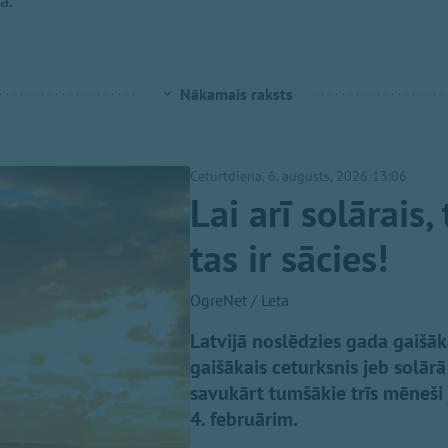
ā.
Nākamais raksts
Ceturtdiena, 6. augusts, 2026 13:06
Lai arī solārais
tas ir sācies!
OgreNet / Leta
Latvijā noslēdzies gada gaišāk
gaišākais ceturksnis jeb solārā
savukārt tumšākie trīs mēneši
4. februārim.