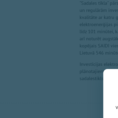
"Sadales tīkla" pār
un regulārām inves
kvalitāte ar katru
elektroenerģijas p
līdz 101 minūtei, 
arī noturēt augstā
kopējais SAIDI vie
Lietuvā 546 minūte
Investīcijas elektr
plānotajiem investī
sadalestikls.lv pie
V