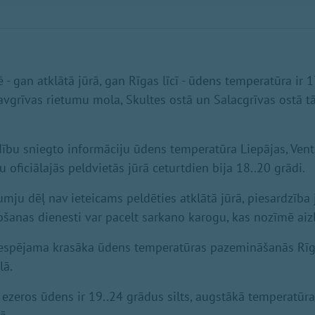
- gan atklātā jūrā, gan Rīgas līcī - ūdens temperatūra ir 1
vgrīvas rietumu mola, Skultes ostā un Salacgrīvas ostā t
ību sniegto informāciju ūdens temperatūra Liepājas, Vents
 oficiālajās peldvietās jūrā ceturtdien bija 18..20 grādi.
umju dēļ nav ieteicams peldēties atklātā jūrā, piesardzība 
ābšanas dienesti var pacelt sarkano karogu, kas nozīmē ai
iespējama krasāka ūdens temperatūras pazemināšanās Rīg
lā.
 ezeros ūdens ir 19..24 grādus silts, augstākā temperatūra