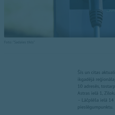
Foto: "Sadales tīkls"
Šīs un citas aktua
ikgadējā reģionālaj
10 adresēs, tostar
Astras ielā 1, Zilo
– Lāčplēša ielā 14
pieslēgumpunktu.