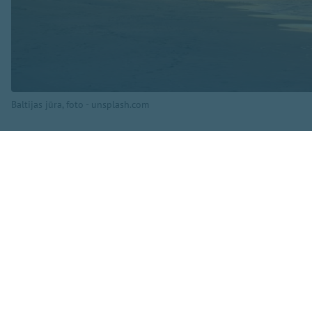
Baltijas jūra, foto - unsplash.com
Gadalaikus iedala 
iestāsies 23. sept
Meteoroloģiskais r
piecas dienas pēc 
jūnijā.
Dažos gados meteor