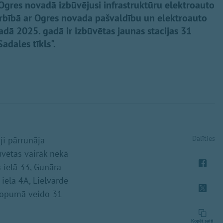
Ogres novadā izbūvējusi infrastruktūru elektroauto
darbībā ar Ogres novada pašvaldību un elektroauto
dā 2025. gadā ir izbūvētas jaunas stacijas 31
adales tīkls".
Dalīties
ji pārrunāja
būvētas vairāk nekā
 ielā 33, Gunāra
 ielā 4A, Lielvārdē
 kopumā veido 31
Kopēt saiti