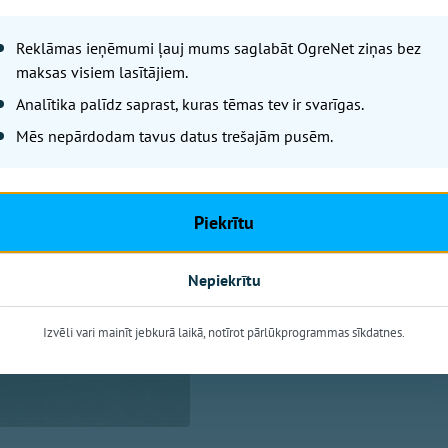
Piektdiena, 7. augusts, 2026 09:08
Pirms dodies uz 
Reklāmas ieņēmumi ļauj mums saglabāt OgreNet ziņas bez
maksas visiem lasītājiem.
ir siltāka un ku
Analītika palīdz saprast, kuras tēmas tev ir svarīgas.
Mēs nepārdodam tavus datus trešajām pusēm.
Leta
Ūdens temperatūra Latvijas pie
aptuveni 21 grādam Vidzemes pi
Piekrītu
meteoroloģijas centra dati.
Nepiekrītu
Izvēli vari mainīt jebkurā laikā, notīrot pārlūkprogrammas sīkdatnes.