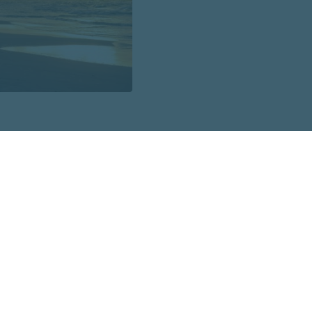
dažādi. Astronomiskā vasara šogad sākās 21. jūnijā, astr
embrī un noslēgsies 21. decembrī, kad būs ziemas saulgriež
udens nomainīs vasaru tad, kad diennakts vidējā gaisa t
kārtas būs zemāka par +15 grādiem. Meteoroloģiskā vasar
oloģiskā vasara turpinās vēl arī septembrī. 2023. gadā t