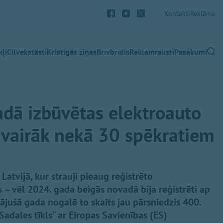
Kontakti
Reklāma
ļi
Cilvēkstāsti
Kristīgās ziņas
Brīvbrīdis
Reklāmraksti
Pasākumi
dā izbūvētas elektroauto
s vairāk nekā 30 spēkratiem
atvijā, kur strauji pieaug reģistrēto
s – vēl 2024. gada beigās novadā bija reģistrēti ap
jušā gada nogalē to skaits jau pārsniedzis 400.
adales tīkls" ar Eiropas Savienības (ES)