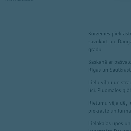
Kurzemes piekrastē 
savukārt pie Dauga
grādu.
Saskaņā ar pašvald
Rīgas un Saulkrastu
Lielu viļņu un stra
līcī. Pludmales gl
Rietumu vēja dēļ 
piekrastē un Jūrma
Lielākajās upēs un