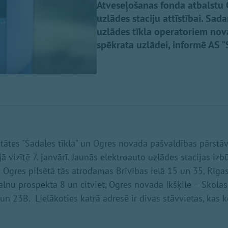
Atveseļošanas fonda atbalstu 
uzlādes staciju attīstībai. Sa
uzlādes tīkla operatoriem nova
spēkrata uzlādei, informē AS "S
litātes "Sadales tīkla" un Ogres novada pašvaldības pārstāv
ā vizītē 7. janvārī. Jaunās elektroauto uzlādes stacijas iz
p Ogres pilsētā tās atrodamas Brīvības ielā 15 un 35, Rīgas
kalnu prospektā 8 un citviet, Ogres novada Ikšķilē – Skolas
 un 23B. Lielākoties katrā adresē ir divas stāvvietas, kas