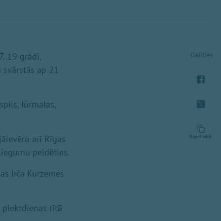
Dalīties
7..19 grādi,
ā svārstās ap 21
pils, Jūrmalas,
jāievēro arī Rīgas
Kopēt saiti
zliegumu peldēties.
as līča Kurzemes
 piektdienas rītā