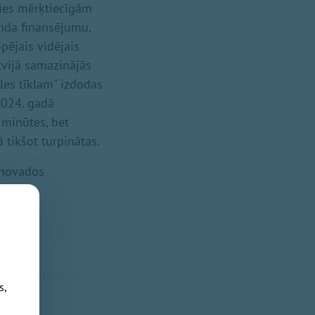
oties mērķtiecīgām
onda finansējumu,
pējais vidējais
tvijā samazinājās
les tīklam" izdodas
2024. gadā
 minūtes, bet
 tikšot turpinātas.
s novados
ļvietnē
s,