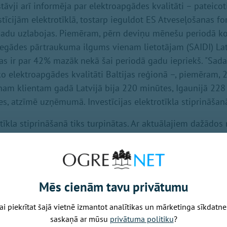
stāvji arī informēja par elektroapgādes kvalitāti – pateic
tīcijām elektrotīklā, tostarp ieguldot ES Atveseļošanas f
 gadu uzlabojas. Piemēram, pērn deviņu mēnešu periodā ko
iegādes pārtraukuma ilgums vienam lietotājam (SAIDI) La
kas ir par 42% mazāk nekā šai periodā gadu iepriekš. "Sada
ko elektroapgādes kvalitāti Baltijas reģionā –, piemēram, 
nam klientam gadā Latvijā bija 220 minūtes, Igaunijā 228
s, atzīmē uzņēmumā. Investīcijas elektrotīkla stiprināšanā
otīkla stiprināšanā tiks turpinātas. Ar aktuālajiem dažādo
ciju projektiem iespējams iepazīties "Sadales tīkla" tīmek
ejamajā elektrolīniju
rekonstrukcijas darbu kartē
.
Mēs cienām tavu privātumu
Nākamais raksts
ai piekrītat šajā vietnē izmantot analītikas un mārketinga sīkdatne
saskaņā ar mūsu
privātuma politiku
?