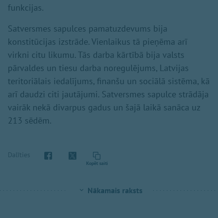
funkcijas.
Satversmes sapulces pamatuzdevums bija
konstitūcijas izstrāde. Vienlaikus tā pieņēma arī
virkni citu likumu. Tās darba kārtībā bija valsts
pārvaldes un tiesu darba noregulējums, Latvijas
teritoriālais iedalījums, finanšu un sociālā sistēma, kā
arī daudzi citi jautājumi. Satversmes sapulce strādāja
vairāk nekā divarpus gadus un šajā laikā sanāca uz
213 sēdēm.
Dalīties
Kopēt saiti
Nākamais raksts