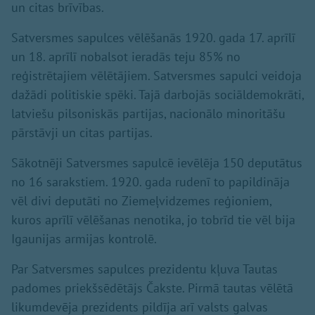
un citas brīvības.
Satversmes sapulces vēlēšanās 1920. gada 17. aprīlī
un 18. aprīlī nobalsot ieradās teju 85% no
reģistrētajiem vēlētājiem. Satversmes sapulci veidoja
dažādi politiskie spēki. Tajā darbojās sociāldemokrāti,
latviešu pilsoniskās partijas, nacionālo minoritāšu
pārstāvji un citas partijas.
Sākotnēji Satversmes sapulcē ievēlēja 150 deputātus
no 16 sarakstiem. 1920. gada rudenī to papildināja
vēl divi deputāti no Ziemeļvidzemes reģioniem,
kuros aprīlī vēlēšanas nenotika, jo tobrīd tie vēl bija
Igaunijas armijas kontrolē.
Par Satversmes sapulces prezidentu kļuva Tautas
padomes priekšsēdētājs Čakste. Pirmā tautas vēlētā
likumdevēja prezidents pildīja arī valsts galvas