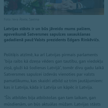
Foto: Ieva Ābele, Saeima
Latvijas stāsts ir un būs jāveido mums pašiem,
apsveikumā Satversmes sapulces sasaukšanas
gadadienā pauž Valsts prezidents Edgars Rinkēvičs.
Politiķis atzīmē, ka arī Latvijas pirmais parlaments
"bija raibs kā dzeņa vēders gan tautību, gan viedokļu
ziņā, gluži kā šodienas Latvijā", tomēr divu gadu laikā
Satversmes sapulcei izdevās vienoties par valsts
pamatlikumu, kas skaidri atbild uz trim jautājumiem:
kas ir Latvija, kāda ir Latvija un kāpēc ir Latvija.
"Šīs atbildes bija atbilstošas gan tam laikam, gan
mūsdienām, un būs aktuālas mūžam. Latvijas stāsts