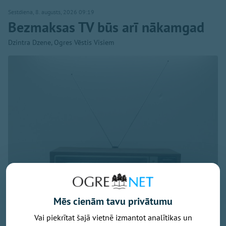
Sestdiena, 8. augusts, 2026 09:19
Bezmaksas TV būs arī nākamgad
Dzintra Dzene, Ogres Vēstis Visiem
Mēs cienām tavu privātumu
Vai piekrītat šajā vietnē izmantot analītikas un