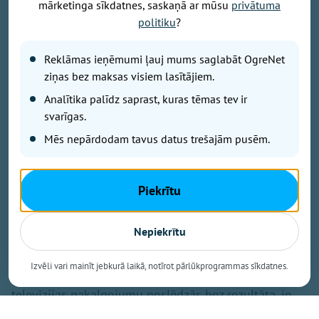
mārketinga sīkdatnes, saskaņā ar mūsu
privātuma
politiku
?
Foto: OVV
Reklāmas ieņēmumi ļauj mums saglabāt OgreNet
Ziņa par maksas Virszemes TV pārtraukšanu daļai
ziņas bez maksas visiem lasītājiem.
skatītāju radījusi bažas: vai nākamgad televizors
vairs neko nerādīs, būs jāmaina antena un dekoders
Analītika palīdz saprast, kuras tēmas tev ir
vai obligāti jāpieslēdz internets? Tas, ka no nākamā
svarīgas.
gada «Tet» vairs nenodrošinās maksas Virszemes
Mēs nepārdodam tavus datus trešajām pusēm.
televīziju, nebūt nenozīmē, ka ar antenu uztveramā
televīzija Latvijā pazudīs. Bezmaksas programmas
būs pieejamas arī turpmāk, bet pašreizējiem maksas
Piekrītu
pakalpojuma klientiem nāksies izvēlēties citus
risinājumus.
Nepiekrītu
Satiksmes ministrija skaidro, ka konkurss par
Izvēli vari mainīt jebkurā laikā, notīrot pārlūkprogrammas sīkdatnes.
tiesībām no 2027. gada nodrošināt maksas zemes
televīzijas pakalpojumu noslēdzās bez rezultāta, jo
nepieteicās neviens pretendents. «Tet» tiesības