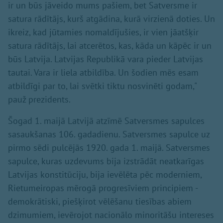
ir un būs jāveido mums pašiem, bet Satversme ir
satura rādītājs, kurš atgādina, kurā virzienā doties. Un
ikreiz, kad jūtamies nomaldījušies, ir vien jāatšķir
satura rādītājs, lai atcerētos, kas, kāda un kāpēc ir un
būs Latvija. Latvijas Republikā vara pieder Latvijas
tautai. Vara ir liela atbildība. Un šodien mēs esam
atbildīgi par to, lai svētki tiktu nosvinēti godam,"
pauž prezidents.
Šogad 1. maijā Latvijā atzīmē Satversmes sapulces
sasaukšanas 106. gadadienu. Satversmes sapulce uz
pirmo sēdi pulcējās 1920. gada 1. maijā. Satversmes
sapulce, kuras uzdevums bija izstrādāt neatkarīgas
Latvijas konstitūciju, bija ievēlēta pēc moderniem,
Rietumeiropas mērogā progresīviem principiem -
demokrātiski, piešķirot vēlēšanu tiesības abiem
dzimumiem, ievērojot nacionālo minoritāšu intereses