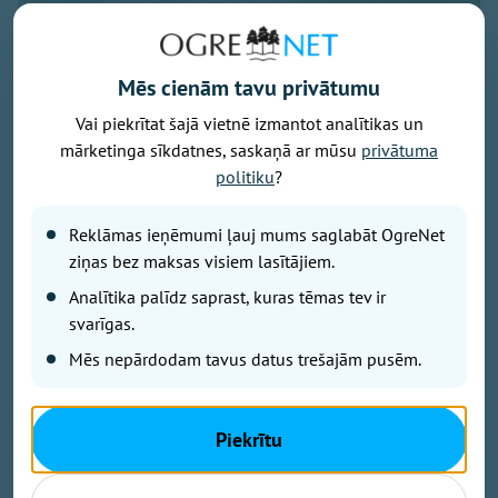
Mēs cienām tavu privātumu
Vai piekrītat šajā vietnē izmantot analītikas un
mārketinga sīkdatnes, saskaņā ar mūsu
privātuma
Foto: Pexels.com
politiku
?
Ūdens temperatūra Latvijas piekrastē piektdienas rītā
ir no 17 grādiem Kolkā līdz aptuveni 21 grādam
Reklāmas ieņēmumi ļauj mums saglabāt OgreNet
Vidzemes piekrastē, liecina Latvijas Vides, ģeoloģijas
ziņas bez maksas visiem lasītājiem.
un meteoroloģijas centra dati.
Analītika palīdz saprast, kuras tēmas tev ir
svarīgas.
Kurzemes piekrastē - gan atklātā jūrā, gan Rīgas līcī -
Mēs nepārdodam tavus datus trešajām pusēm.
ūdens temperatūra ir 17..19 grādi, savukārt pie
Daugavgrīvas rietumu mola, Skultes ostā un
Piekrītu
Salacgrīvas ostā tā svārstās ap 21 grādu.
Saskaņā ar pašvaldību sniegto informāciju ūdens