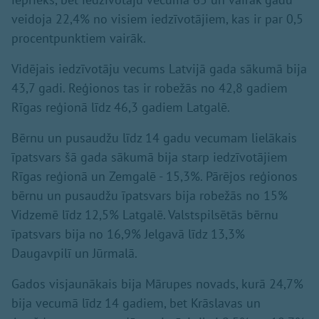
veidoja 22,4% no visiem iedzīvotājiem, kas ir par 0,5
procentpunktiem vairāk.
Vidējais iedzīvotāju vecums Latvijā gada sākumā bija
43,7 gadi. Reģionos tas ir robežās no 42,8 gadiem
Rīgas reģionā līdz 46,3 gadiem Latgalē.
Bērnu un pusaudžu līdz 14 gadu vecumam lielākais
īpatsvars šā gada sākumā bija starp iedzīvotājiem
Rīgas reģionā un Zemgalē - 15,3%. Pārējos reģionos
bērnu un pusaudžu īpatsvars bija robežās no 15%
Vidzemē līdz 12,5% Latgalē. Valstspilsētās bērnu
īpatsvars bija no 16,9% Jelgavā līdz 13,3%
Daugavpilī un Jūrmalā.
Gados visjaunākais bija Mārupes novads, kurā 24,7%
bija vecumā līdz 14 gadiem, bet Krāslavas un