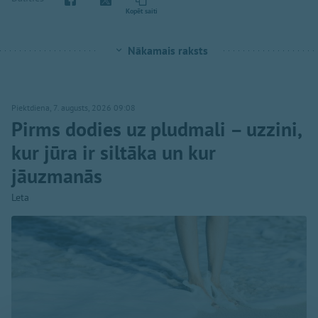
Kopēt saiti
Nākamais raksts
Piektdiena, 7. augusts, 2026 09:08
Pirms dodies uz pludmali – uzzini,
kur jūra ir siltāka un kur
jāuzmanās
Leta