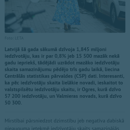
Foto: LETA
Latvijā šā gada sākumā dzīvoja 1,845 miljoni
iedzīvotāju, kas ir par 0,8% jeb 15 500 mazāk nekā
gadu iepriekš, tādējādi uzrādot mazāko iedzīvotāju
skaita samazinājumu pēdējo trīs gadu laikā, liecina
Centrālās statistikas pārvaldes (CSP) dati. Interesanti,
ka pēc iedzīvotāju skaita lielākie novadi, ieskaitot to
valstspilsētu iedzīvotāju skaitu, ir Ogres, kurā dzīvo
57 200 iedzīvotāju, un Valmieras novads, kurā dzīvo
50 300.
Mirstībai pārsniedzot dzimstību jeb negatīva dabiskā
pieauguma ietekmē iedzīvotāju skaits samazinājās