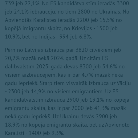
739 jeb 22,1%. No ES kandidātvalstīm ieradās 3300
jeb 24,1% iebraucēju, no tiem 2800 no Ukrainas. No
Apvienotās Karalistes ieradās 2200 jeb 15,5% no
kopējā imigrantu skaita, no Krievijas - 1500 jeb
10,9%, bet no Indijas - 994 jeb 6,8%.
Pērn no Latvijas izbrauca par 3820 cilvēkiem jeb
20,2% mazāk nekā 2024. gadā. Uz citām ES
dalībvalstīm 2025. gadā devās 8300 jeb 54,6% no
visiem aizbraucējiem, kas ir par 4,7% mazāk nekā
gadu iepriekš. Starp tiem visvairāk izbrauca uz Vāciju
- 2300 jeb 14,9% no visiem emigrantiem. Uz ES
kandidātvalstīm izbrauca 2900 jeb 19,1% no kopēja
emigrantu skaita, kas ir par 2000 jeb 41,3% mazāk
nekā gadu iepriekš. Uz Ukrainu devās 2900 jeb
18,9% no kopējā emigrantu skaita, bet uz Apvienoto
Karalisti - 1400 jeb 9,3%.