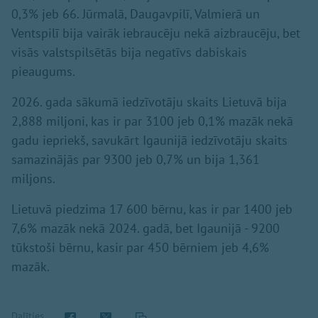
0,3% jeb 66. Jūrmalā, Daugavpilī, Valmierā un
Ventspilī bija vairāk iebraucēju nekā aizbraucēju, bet
visās valstspilsētās bija negatīvs dabiskais
pieaugums.
2026. gada sākumā iedzīvotāju skaits Lietuvā bija
2,888 miljoni, kas ir par 3100 jeb 0,1% mazāk nekā
gadu iepriekš, savukārt Igaunijā iedzīvotāju skaits
samazinājās par 9300 jeb 0,7% un bija 1,361
miljons.
Lietuvā piedzima 17 600 bērnu, kas ir par 1400 jeb
7,6% mazāk nekā 2024. gadā, bet Igaunijā - 9200
tūkstoši bērnu, kasir par 450 bērniem jeb 4,6%
mazāk.
Dalīties