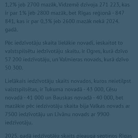
1,2% jeb 2700 mazāk, Vidzemē dzīvoja 271 223, kas
ir par 1% jeb 2800 mazāk, bet Rīgas reģionā - 847
841, kas ir par 0,3% jeb 2600 mazāk nekā 2024.
gadā.
Pēc iedzīvotāju skaita lielākie novadi, ieskaitot to
valstspilsētu iedzīvotāju skaitu, ir Ogres, kurā dzīvo
57 200 iedzīvotāju, un Valmieras novads, kurā dzīvo
50 300.
Lielākais iedzīvotāju skaits novados, kuros neietilpst
valstspilsētas, ir Tukuma novadā - 43 000, Cēsu
novadā - 41 000 un Bauskas novadā - 40 000, bet
mazākie pēc iedzīvotāju skaita bija Valkas novads ar
7500 iedzīvotāju un Līvānu novads ar 9900
iedzīvotāju.
2025. gadā iedzīvotāju skaits pieauga septiņos Rīgas