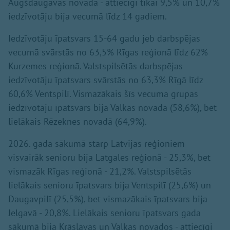
Augšdaugavas novadā - attiecīgi tikai 9,5% un 10,7%
iedzīvotāju bija vecumā līdz 14 gadiem.
Iedzīvotāju īpatsvars 15-64 gadu jeb darbspējas
vecumā svārstās no 63,5% Rīgas reģionā līdz 62%
Kurzemes reģionā. Valstspilsētās darbspējas
iedzīvotāju īpatsvars svārstās no 63,3% Rīgā līdz
60,6% Ventspilī. Vismazākais šīs vecuma grupas
iedzīvotāju īpatsvars bija Valkas novadā (58,6%), bet
lielākais Rēzeknes novadā (64,9%).
2026. gada sākumā starp Latvijas reģioniem
visvairāk senioru bija Latgales reģionā - 25,3%, bet
vismazāk Rīgas reģionā - 21,2%. Valstspilsētās
lielākais senioru īpatsvars bija Ventspilī (25,6%) un
Daugavpilī (25,5%), bet vismazākais īpatsvars bija
Jelgavā - 20,8%. Lielākais senioru īpatsvars gada
sākumā bija Krāslavas un Valkas novados - attiecīgi