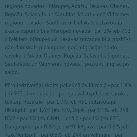
reģiona novados - Mārupes, Ādažu, Ķekavas, Olaines,
Ropažu, Salaspils un Siguldas, kā arī vienā Vidzemes
reģiona novadā - Saulkrastu. Lielākais iedzīvotāju
skaita kāpums bija Mārupes novadā - par 2% jeb 762
cilvēkiem. Mārupes un Ķekavas novados bija pozitīvs
gan dabiskais pieaugums, gan migrācijas saldo,
savukārt Ādažu, Olaines, Ropažu, Salaspils, Siguldas,
Saulkrastu un Valmieras novadā - pozitīvs migrācijas
saldo.
Pērn iedzīvotāju skaits palielinājās Jūrmalā - par 1,8%
jeb 925 cilvēkiem, bet pārējās valstspilsētās saruka,
tostarp Rēzeknē - par 1,7% jeb 451 iedzīvotāju,
Jēkabpilī - par 1,6% jeb 329, Ogrē - par 1,1% jeb 258,
Rīgā - par 1% jeb 6100, Liepājā - par 1% jeb 675,
Daugavpilī - par 0,8% jeb 640, Jelgavā - par 0,8% jeb
426, Ventspilī - par 0,8% jeb 244 un Valmierā - par