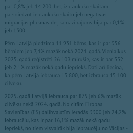
par 0,8% jeb 14 200, bet, izbraukušo skaitam
pārsniedzot iebraukušo skaitu jeb negatīvās
migrācijas plūsmas dēļ samazinājums bija par 0,1%
jeb 1300.
Pērn Latvijā piedzima 11 931 bērns, kas ir par 956
bērniem jeb 7,4% mazāk nekā 2024. gadā. Vienlaikus
2025. gadā reģistrēti 26 109 mirušie, kas ir par 552
jeb 2,1% mazāk nekā gadu iepriekš. Dati arī liecina,
ka pērn Latvijā iebrauca 13 800, bet izbrauca 15 100
cilvēku.
2025. gadā Latvijā iebrauca par 875 jeb 6% mazāk
cilvēku nekā 2024. gadā. No citām Eiropas
Savienības (ES) dalībvalstīm ieradās 3300 jeb 24,2%
iebraucēju, kas ir par 16,1% mazāk nekā gadu
iepriekš, no tiem visvairāk bija iebraucēju no Vācijas -