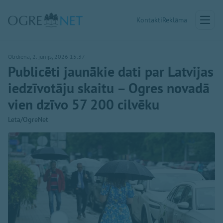
Kontakti
Reklāma
Otrdiena, 2. jūnijs, 2026 15:37
Publicēti jaunākie dati par Latvijas
iedzīvotāju skaitu – Ogres novadā
vien dzīvo 57 200 cilvēku
Leta/OgreNet