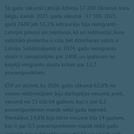
Šā gada sākumā Latvijā dzīvoja 17 200 Ukrainas kara
bēgļu, kamēr 2025. gada sākumā - 17 500. 2025.
gadā 7600 jeb 55,1% iebraucēju bija remigranti -
Latvijas pilsoņi un nepilsoņi, kā arī iedzīvotāji, kuru
valstiskā piederība ir cita, bet dzimšanas valsts ir
Latvija. Salīdzinājumā ar 2024. gadu remigrantu
skaits ir samazinājies par 2400, un īpatsvars no
kopējā imigrantu skaita krities par 12,7
procentpunktiem.
CSP arī atzīmē, ka 2026. gada sākumā 62,8% no
visiem iedzīvotājiem bija darbspējas vecumā, proti,
vecumā no 15 līdz 64 gadiem, kas ir par 0,2
procentpunktiem mazāk nekā gadu iepriekš.
Vienlaikus 14,8% bija bērni vecumā līdz 14 gadiem,
kas ir par 0,3 procentpunktiem mazāk nekā gadu
iepriekš, bet iedzīvotāju vecumā 65 un vairāk gadu