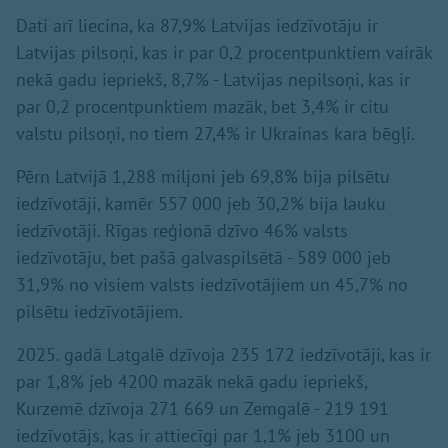
Dati arī liecina, ka 87,9% Latvijas iedzīvotāju ir
Latvijas pilsoņi, kas ir par 0,2 procentpunktiem vairāk
nekā gadu iepriekš, 8,7% - Latvijas nepilsoņi, kas ir
par 0,2 procentpunktiem mazāk, bet 3,4% ir citu
valstu pilsoņi, no tiem 27,4% ir Ukrainas kara bēgļi.
Pērn Latvijā 1,288 miljoni jeb 69,8% bija pilsētu
iedzīvotāji, kamēr 557 000 jeb 30,2% bija lauku
iedzīvotāji. Rīgas reģionā dzīvo 46% valsts
iedzīvotāju, bet pašā galvaspilsētā - 589 000 jeb
31,9% no visiem valsts iedzīvotājiem un 45,7% no
pilsētu iedzīvotājiem.
2025. gadā Latgalē dzīvoja 235 172 iedzīvotāji, kas ir
par 1,8% jeb 4200 mazāk nekā gadu iepriekš,
Kurzemē dzīvoja 271 669 un Zemgalē - 219 191
iedzīvotājs, kas ir attiecīgi par 1,1% jeb 3100 un