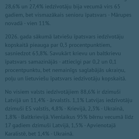
28,6% un 27,4% iedzīvotāju bija vecumā virs 65
gadiem, bet vismazākais senioru īpatsvars - Mārupes
novadā - vien 11%.
2026. gada sākumā latviešu īpatsvars iedzīvotāju
kopskaitā pieauga par 0,3 procentpunktiem,
sasniedzot 63,8%. Savukārt krievu un baltkrievu
īpatsvars samazinājās - attiecīgi par 0,2 un 0,1
procentpunktu, bet nemainīgs saglabājās ukraiņu,
poļu un lietuviešu īpatsvars iedzīvotāju kopskaitā.
No visiem valsts iedzīvotājiem 88,6% ir dzimuši
Latvijā un 11,4% - ārvalstīs. 1,1% Latvijas iedzīvotāju
dzimuši ES valstīs, 4,8% - Krievijā, 2,3% - Ukrainā,
1,8% - Baltkrievijā. Vienlaikus 95% bērnu vecumā līdz
17 gadiem dzimuši Latvijā, 1,5% - Apvienotajā
Karalistē, bet 1,4% - Ukrainā.