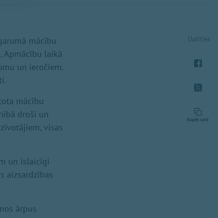
Dalīties
u garumā mācību
e. Apmācību laikā
jumu un ieročiem.
i.
ntota mācību
lnībā droši un
Kopēt saiti
zīvotājiem, visas
m un īslaicīgi
as aizsardzības
anos ārpus