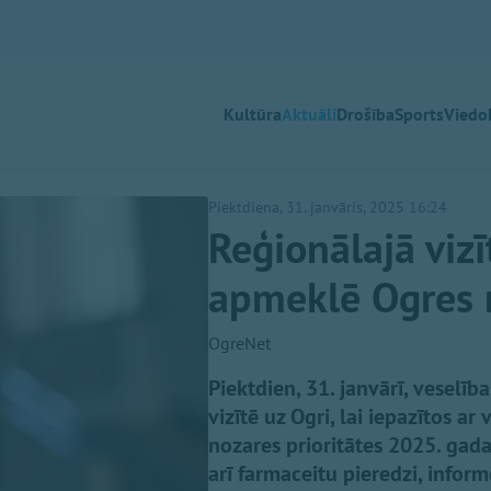
Kultūra
Aktuāli
Drošība
Sports
Viedok
Piektdiena, 31. janvāris, 2025 16:24
Reģionālajā vizī
apmeklē Ogres 
OgreNet
Piektdien, 31. janvārī, veselī
vizītē uz Ogri, lai iepazītos ar
nozares prioritātes 2025. gad
arī farmaceitu pieredzi, inform