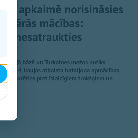
nes apkaimē norisināsies
litārās mācības:
ina nesatraukties
ilitārajā bāzē un Turkalnes mežos notiks
ādes 54. kaujas atbalsta bataljona apmācības.
ratni izturēties pret īslaicīgiem trokšņiem un