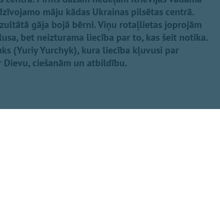
dzīvojamo māju kādas Ukrainas pilsētas centrā.
ezultātā gāja bojā bērni. Viņu rotaļlietas joprojām
sa, bet neizturama liecība par to, kas šeit notika.
čuks (Yuriy Yurchyk), kura liecība kļuvusi par
 Dievu, ciešanām un atbildību.
Dalīties
eminot upurus
 armijas kolēģa
s Eisāns, norādot,