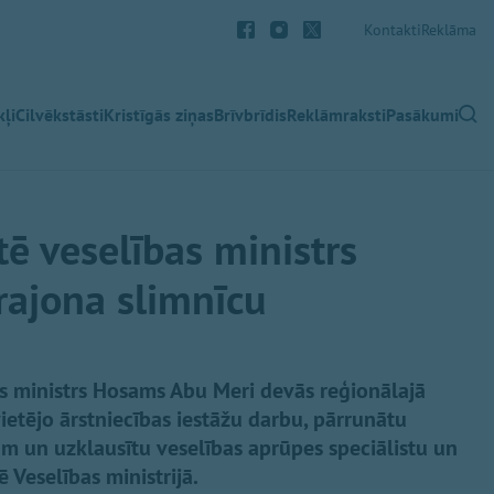
Kontakti
Reklāma
ļi
Cilvēkstāsti
Kristīgās ziņas
Brīvbrīdis
Reklāmraksti
Pasākumi
tē veselības ministrs
rajona slimnīcu
bas ministrs Hosams Abu Meri devās reģionālajā
 vietējo ārstniecības iestāžu darbu, pārrunātu
am un uzklausītu veselības aprūpes speciālistu un
ē Veselības ministrijā.