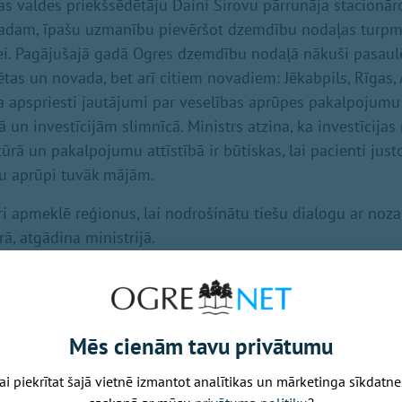
as valdes priekšsēdētāju Daini Širovu pārrunāja stacionāro
gadam, īpašu uzmanību pievēršot dzemdību nodaļas turpmā
tei. Pagājušajā gadā Ogres dzemdību nodaļā nākuši pasaul
ētas un novada, bet arī citiem novadiem: Jēkabpils, Rīgas, 
ka apspriesti jautājumi par veselības aprūpes pakalpojum
un investīcijām slimnīcā. Ministrs atzina, ka investīcijas
ūrā un pakalpojumu attīstībā ir būtiskas, lai pacienti just
vu aprūpi tuvāk mājām.
ri apmeklē reģionus, lai nodrošinātu tiešu dialogu ar noza
ā, atgādina ministrijā.
Nākamais raksts
Mēs cienām tavu privātumu
ai piekrītat šajā vietnē izmantot analītikas un mārketinga sīkdatne
Piektdiena, 7. augusts, 2026 14:33