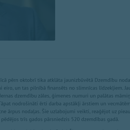
īcā pērn oktobrī tika atklāta jaunizbūvētā Dzemdību nodaļ
ni eiro, un tas pilnībā finansēts no slimnīcas līdzekļiem. J
odernas dzemdību zāles, ģimenes numuri un palātas māmi
āpat nodrošināti ērti darba apstākļi ārstiem un vecmātēm,
tne ārpus nodaļas. Šie uzlabojumi veikti, reaģējot uz pi
s pēdējos trīs gados pārsniedzis 520 dzemdības gadā.