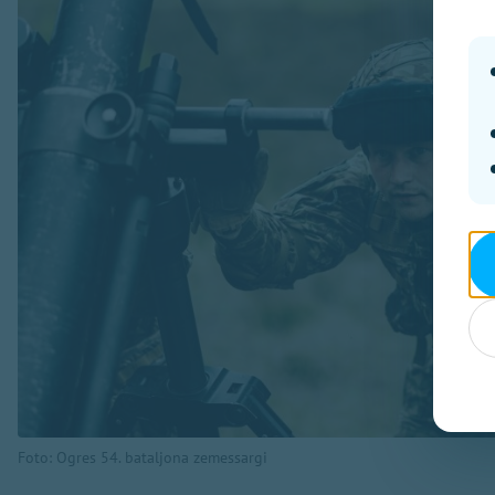
Foto: Ogres 54. bataljona zemessargi