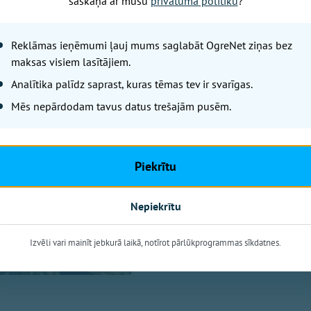
saskaņā ar mūsu
privātuma politiku
?
Ogres un Turkal
Zemessardzes mi
Reklāmas ieņēmumi ļauj mums saglabāt OgreNet ziņas bez
maksas visiem lasītājiem.
iedzīvotājus aic
Analītika palīdz saprast, kuras tēmas tev ir svarīgas.
Mēs nepārdodam tavus datus trešajām pusēm.
OgreNet
No 7. līdz 9. augustam Ogres m
Zemessardzes 2. Vidzemes brig
Piekrītu
Iedzīvotāji tiek aicināti ar sap
militārās tehnikas klātbūtni.
Nepiekrītu
Izvēli vari mainīt jebkurā laikā, notīrot pārlūkprogrammas sīkdatnes.