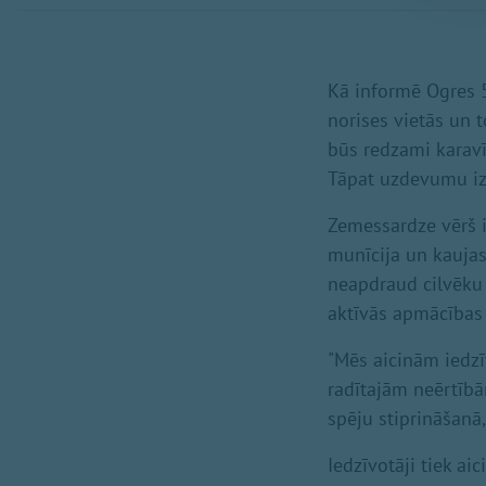
Kā informē Ogres 5
norises vietās un 
būs redzami karavī
Tāpat uzdevumu izpi
Zemessardze vērš 
munīcija un kaujas i
neapdraud cilvēku 
aktīvās apmācības i
"Mēs aicinām iedzīv
radītajām neērtībā
spēju stiprināšanā,
Iedzīvotāji tiek ai