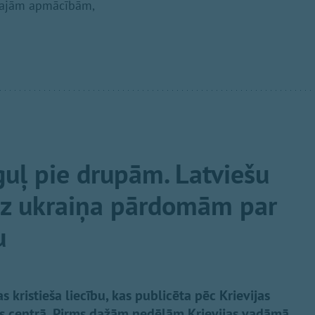
lārajām apmācībām,
guļ pie drupām. Latviešu
uz ukraiņa pārdomām par
u
s kristieša liecību, kas publicēta pēc Krievijas
as centrā. Pirms dažām nedēļām Krievijas vadāmā