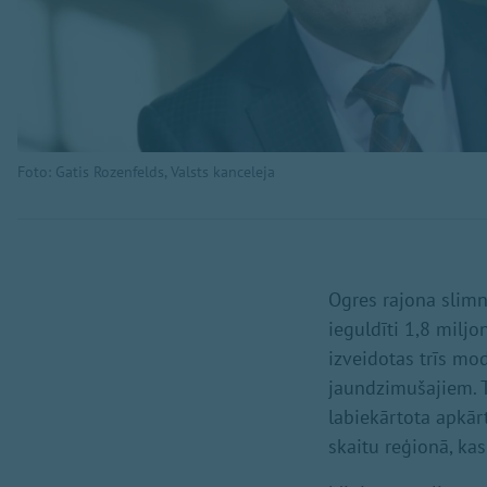
Foto: Gatis Rozenfelds, Valsts kanceleja
Ogres rajona slimn
ieguldīti 1,8 miljo
izveidotas trīs m
jaundzimušajiem. T
labiekārtota apkār
skaitu reģionā, ka