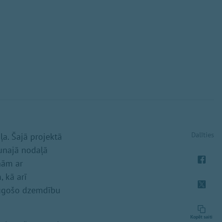
Dalīties
a. Šajā projektā
aunajā nodaļā
ņām ar
 kā arī
eaugošo dzemdību
Kopēt saiti