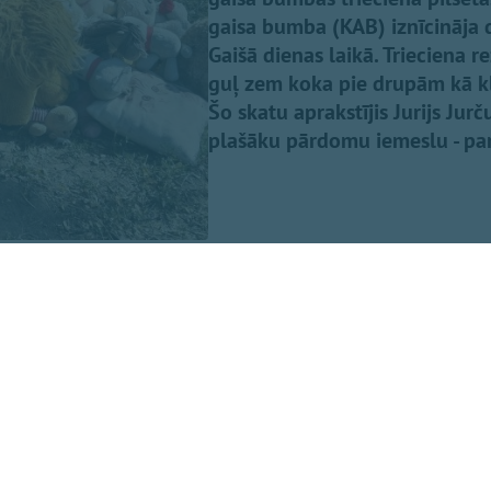
gaisa bumba (KAB) iznīcināja 
Gaišā dienas laikā. Trieciena r
guļ zem koka pie drupām kā klu
Šo skatu aprakstījis Jurijs Jur
plašāku pārdomu iemeslu - par
uma ieraksta
Facebook,
baptistu mācītājs Edgars Mažis, pi
tālajā uzbrukumā tika nogalināta 11 gadīga meitene, mana
" Uz ierakstu vienaldzīgs nespēj palikt arī mācītājs Pēteri
košais kļūst stipri personīgs…"