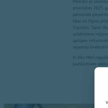
Ministrs ar slimnīc
prioritātes 2025. 
personāla piesais
tikai no Ogres pils
Siguldas. Tāpat ti
uzlabošanu reģionā 
aprūpes infrastrukt
saņemtu kvalitatī
H. Abu Meri regulā
jautājumiem sektor
V