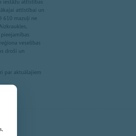
 iestāžu attīstības
kajai attīstībai un
ē 610 mazuļi ne
Aizkraukles,
u pieejamības
 reģiona veselības
os droši un
ri par aktuālajiem
s,