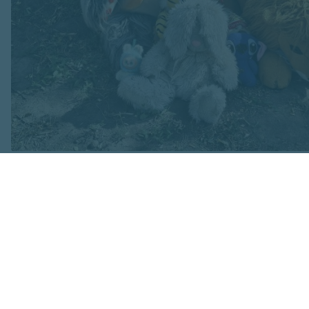
Attēls no Yuriy Yurchyk personīgā arhīva
Pie traģiskā notik
raksta: " Šajā bru
Viktora mazmeita...
ka "Kad ziņās notie