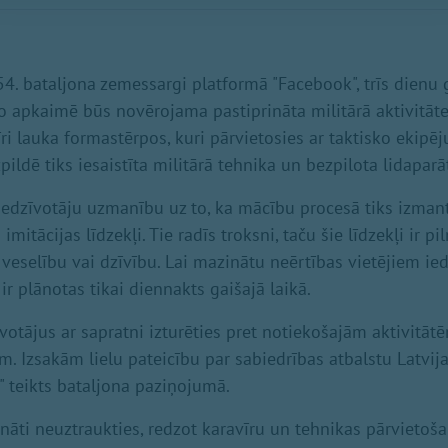
4. bataljona zemessargi platformā "Facebook", trīs dien
to apkaimē būs novērojama pastiprināta militārā aktivitāt
ri lauka formastērpos, kuri pārvietosies ar taktisko ekipē
ldē tiks iesaistīta militārā tehnika un bezpilota lidaparāt
iedzīvotāju uzmanību uz to, ka mācību procesā tiks izma
mitācijas līdzekļi. Tie radīs troksni, taču šie līdzekļi ir pi
veselību vai dzīvību. Lai mazinātu neērtības vietējiem ied
r plānotas tikai diennakts gaišajā laikā.
otājus ar sapratni izturēties pret notiekošajām aktivitātē
m. Izsakām lielu pateicību par sabiedrības atbalstu Latvij
" teikts bataljona paziņojumā.
cināti neuztraukties, redzot karavīru un tehnikas pārvietoš