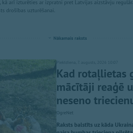
kā arī izturēties ar izpratni pret Latvijas aizstāvju regu
sts drošības uzturēšanai.
Nākamais raksts
Piektdiena, 7. augusts, 2026 10:07
Kad rotaļlietas 
mācītāji reaģē 
neseno triecien
OgreNet
Raksts balstīts uz kāda Ukraina
gaisa bumbas trieciena pilsēt