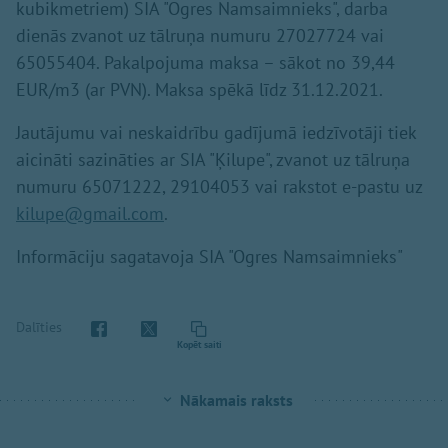
kubikmetriem) SIA "Ogres Namsaimnieks", darba
dienās zvanot uz tālruņa numuru 27027724 vai
65055404. Pakalpojuma maksa – sākot no 39,44
EUR/m3 (ar PVN). Maksa spēkā līdz 31.12.2021.
Jautājumu vai neskaidrību gadījumā iedzīvotāji tiek
aicināti sazināties ar SIA "Ķilupe", zvanot uz tālruņa
numuru 65071222, 29104053 vai rakstot e-pastu uz
kilupe@gmail.com
.
Informāciju sagatavoja SIA "Ogres Namsaimnieks"
Dalīties
Kopēt saiti
Nākamais raksts