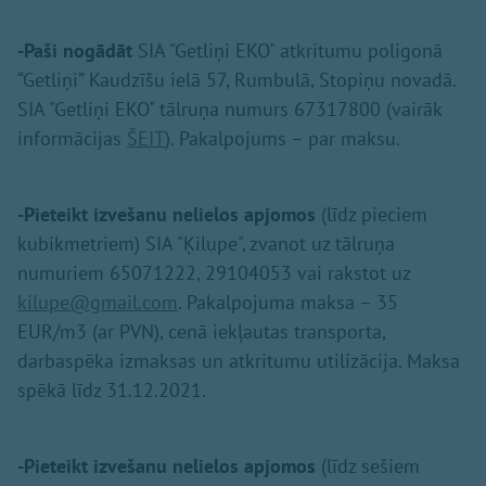
-Paši nogādāt
SIA "Getliņi EKO" atkritumu poligonā
“Getliņi” Kaudzīšu ielā 57, Rumbulā, Stopiņu novadā.
SIA "Getliņi EKO" tālruņa numurs 67317800 (vairāk
informācijas
ŠEIT
). Pakalpojums – par maksu.
-Pieteikt izvešanu
nelielos apjomos
(līdz pieciem
kubikmetriem) SIA "Ķilupe", zvanot uz tālruņa
numuriem 65071222, 29104053 vai rakstot uz
kilupe@gmail.com
. Pakalpojuma maksa – 35
EUR/m3 (ar PVN), cenā iekļautas transporta,
darbaspēka izmaksas un atkritumu utilizācija. Maksa
spēkā līdz 31.12.2021.
-Pieteikt izvešanu
nelielos apjomos
(līdz sešiem