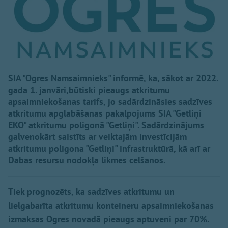
SIA "Ogres Namsaimnieks" informē, ka, sākot ar 2022.
gada 1. janvāri,būtiski pieaugs atkritumu
apsaimniekošanas tarifs, jo sadārdzināsies sadzīves
atkritumu apglabāšanas pakalpojums SIA "Getliņi
EKO" atkritumu poligonā "Getliņi". Sadārdzinājums
galvenokārt saistīts ar veiktajām investīcijām
atkritumu poligona "Getliņi" infrastruktūrā, kā arī ar
Dabas resursu nodokļa likmes celšanos.
Tiek prognozēts, ka sadzīves atkritumu un
lielgabarīta atkritumu konteineru apsaimniekošanas
izmaksas Ogres novadā pieaugs aptuveni par 70%.