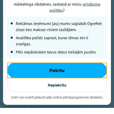
mārketinga sīkdatnes, saskaņā ar mūsu
privātuma
politiku
?
Foto: Ogres 54. bataljona zemessargi
Reklāmas ieņēmumi ļauj mums saglabāt OgreNet
No 7. līdz 9. augustam Ogres militārajā bāzē un
ziņas bez maksas visiem lasītājiem.
Turkalnes mežos notiks Zemessardzes 2. Vidzemes
Analītika palīdz saprast, kuras tēmas tev ir
brigādes 54. kaujas atbalsta bataljona apmācības.
Iedzīvotāji tiek aicināti ar sapratni izturēties pret
svarīgas.
īslaicīgiem trokšņiem un militārās tehnikas klātbūtni.
Mēs nepārdodam tavus datus trešajām pusēm.
Kā informē Ogres 54. bataljona zemessargi platformā
Piekrītu
"Facebook", trīs dienu garumā mācību norises vietās
un to apkaimē būs novērojama pastiprināta militārā
Nepiekrītu
aktivitāte. Apmācību laikā būs redzami karavīri lauka
formastērpos, kuri pārvietosies ar taktisko ekipējumu
Izvēli vari mainīt jebkurā laikā, notīrot pārlūkprogrammas sīkdatnes.
un ieročiem. Tāpat uzdevumu izpildē tiks iesaistīta
militārā tehnika un bezpilota lidaparāti.