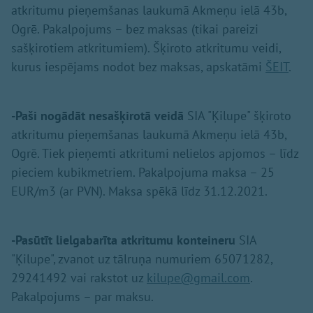
atkritumu pieņemšanas laukumā Akmeņu ielā 43b,
Ogrē. Pakalpojums – bez maksas (tikai pareizi
sašķirotiem atkritumiem). Šķiroto atkritumu veidi,
kurus iespējams nodot bez maksas, apskatāmi
ŠEIT
.
-Paši nogādāt nesašķirotā veidā
SIA "Ķilupe" šķiroto
atkritumu pieņemšanas laukumā Akmeņu ielā 43b,
Ogrē. Tiek pieņemti atkritumi nelielos apjomos – līdz
pieciem kubikmetriem. Pakalpojuma maksa – 25
EUR/m3 (ar PVN). Maksa spēkā līdz 31.12.2021.
-Pasūtīt
lielgabarīta atkritumu konteineru
SIA
"Ķilupe", zvanot uz tālruņa numuriem 65071282,
29241492 vai rakstot uz
kilupe@gmail.com
.
Pakalpojums – par maksu.