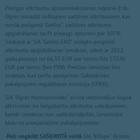
Pierīgas atkritumu apsaimniekošanas reģionā (t.sk.
Ogres novadā) radītajiem sadzīves atkritumiem, kas
nonāk poligonā "Getliņi", sadzīves atkritumu
apglabāšanas tarifs pieaugs aptuveni par 107%.
Saskaņā ar SIA "Getliņi EKO" sniegto prognozi
atkritumu apglabāšanas izmaksas, sākot ar 2022.
gadu,pieaugs no 66,55 EUR par tonnu līdz 137,46
EUR par tonnu (bez PVN). Precīzas izmaiņas būs
zināmas, kad tarifu apstiprinās Sabiedrisko
pakalpojumu regulēšanas komisija (SPRK).
SIA "Ogres Namsaimnieks" aicina iedzīvotājus šogad
atbrīvoties no lielgabarīta atkritumu uzkrājumiem,
kamēr izmaksas nav sadārdzinājušās, izmantojot
kādu no pieejamajiem pakalpojumiem:
-Paši nogādāt SAŠĶIROTĀ veidā
SIA "Ķilupe" šķiroto