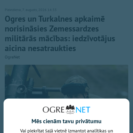
Piektdiena, 7. augusts, 2026 14:33
Ogres un Turkalnes apkaimē
norisināsies Zemessardzes
militārās mācības: iedzīvotājus
aicina nesatraukties
OgreNet
Mēs cienām tavu privātumu
Vai piekrītat šajā vietnē izmantot analītikas un