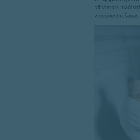
pārvietots maģistrā
videonovērošanas s