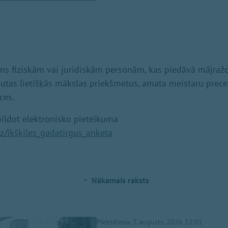
ams fiziskām vai juridiskām personām, kas piedāvā mājražo
autas lietišķās mākslas priekšmetus, amata meistaru preces
ces.
zpildot elektronisko pieteikuma
uz/ikšķiles_gadatirgus_anketa
Nākamais raksts
Piektdiena, 7. augusts, 2026 12:01