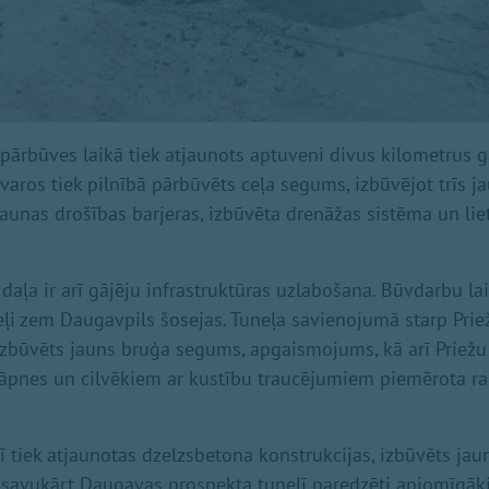
 pārbūves laikā tiek atjaunots aptuveni divus kilometrus 
etvaros tiek pilnībā pārbūvēts ceļa segums, izbūvējot trīs j
 jaunas drošības barjeras, izbūvēta drenāžas sistēma un li
daļa ir arī gājēju infrastruktūras uzlabošana. Būvdarbu lai
neļi zem Daugavpils šosejas. Tuneļa savienojumā starp Prie
izbūvēts jauns bruģa segums, apgaismojums, kā arī Priežu
kāpnes un cilvēkiem ar kustību traucējumiem piemērota r
elī tiek atjaunotas dzelzsbetona konstrukcijas, izbūvēts j
savukārt Daugavas prospekta tunelī paredzēti apjomīgākie