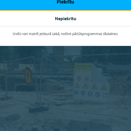
Piekrītu
ļi” un būvniekiem, lai sekotu līdzi darbu gaitai un vienotos 
pējami raiti un satiksmes ierobežojumi tiek samazināti l
Nepiekrītu
Izvēli vari mainīt jebkurā laikā, notīrot pārlūkprogrammas sīkdatnes.