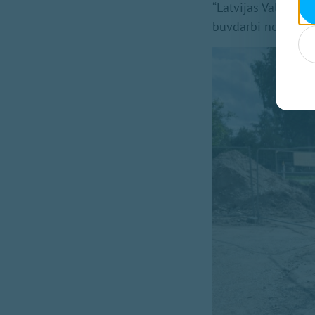
“Latvijas Valsts ce
būvdarbi norit ies