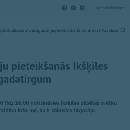
Kontakti
Reklāma
ļi
Cilvēkstāsti
Kristīgās ziņas
Brīvbrīdis
Reklāmraksti
Pasākumi
ju pieteikšanās Ikšķiles
 gadatirgum
0 līdz 16.00 norisināsies Ikšķiles pilsētas svētku
ldība informē, ka ir sākusies tirgotāju