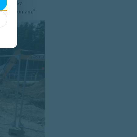
par to, ka
īdz minimumam.”