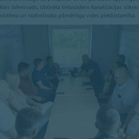
lais ūdensvads, izbūvēta lietusūdens kanalizācijas sūkņu s
istēma un nodrošināta pilnvērtīga vides piekļūstamība.