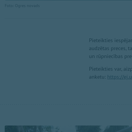
Foto: Ogres novads
Pieteikties iespēj
audzētas preces, t
un rūpniecības pre
Pieteikties var, ai
anketu:
https://ej.