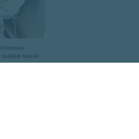
zelzsbetona
tādējādi būtiski
losipēdistu ceļš ar
jerām. Savukārt
 paredzēts uzstādīt
orta radīto trokšņa
A “ACBR”,
šās SIA “Vertex