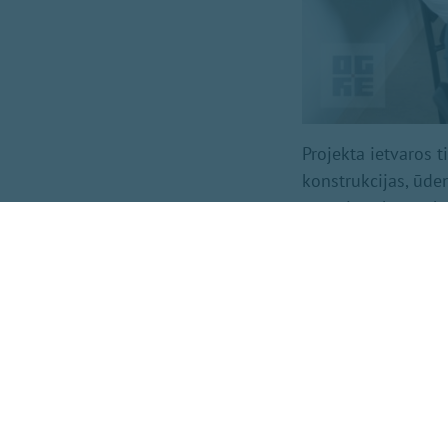
Projekta ietvaros t
konstrukcijas, ūde
pagarinot būves ka
No Ikšķiles līdz Og
asfalta segumu, ka
2027. gadā posmā n
2,7 līdz 3,5 metru
līmeni blakus dzīv
Kopējās projekta i
būvuzraudzību nodr