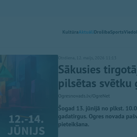
Kultūra
Aktuāli
Drošība
Sports
Viedok
Otrdiena, 12. maijs, 2026 11:13
Sākusies tirgotā
pilsētas svētku
Ogresnovads.lv/OgreNet
Šogad 13. jūnijā no plkst. 10.0
gadatirgus. Ogres novada pašva
pieteikšana.