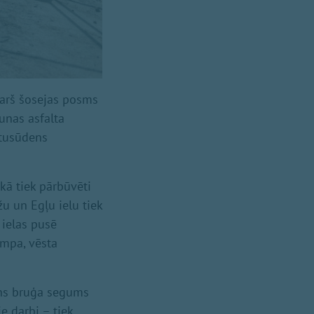
garš šosejas posms
aunas asfalta
etusūdens
kā tiek pārbūvēti
žu un Egļu ielu tiek
 ielas pusē
ampa, vēsta
auns bruģa segums
 darbi – tiek