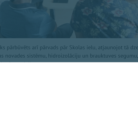
iks pārbūvēts arī pārvads pār Skolas ielu, atjaunojot tā d
ns novades sistēmu, hidroizolāciju un brauktuves segumu, 
lpošanas laiku.
rei tiks izbūvēts 2,5 metrus plats apvienotais gājēju un ve
s visā garumā būs atdalīts no brauktuves ar drošības bar
o Īsās ielas līdz Ikšķiles skeitparkam abās šosejas pusēs
s augstas prettrokšņu sienas, kas būtiski samazinās transp
ojamajās teritorijās, norāda pašvaldībā.
zmaksas ir 11,132 miljoni eiro (ar PVN). Būvdarbus veic SI
ošina SIA “ACM Projekts”, savukārt projektēšanā piedalīju