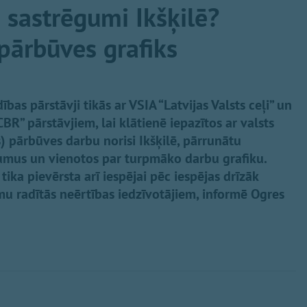
s sastrēgumi Ikšķilē?
pārbūves grafiks
as pārstāvji tikās ar VSIA “Latvijas Valsts ceļi” un
” pārstāvjiem, lai klātienē iepazītos ar valsts
 pārbūves darbu norisi Ikšķilē, pārrunātu
jumus un vienotos par turpmāko darbu grafiku.
ika pievērsta arī iespējai pēc iespējas drīzāk
u radītās neērtības iedzīvotājiem, informē Ogres