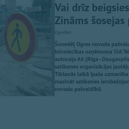
Vai drīz beigsie
Zināms šosejas 
OgreNet
Šonedēļ Ogres novada pašvaldīb
būvniecības uzņēmuma SIA “ACBR
autoceļa A6 (Rīga–Daugavpils)
satiksmes organizācijas jautā
Tikšanās laikā īpaša uzmanība t
mazināt satiksmes ierobežojum
novada pašvaldībā.