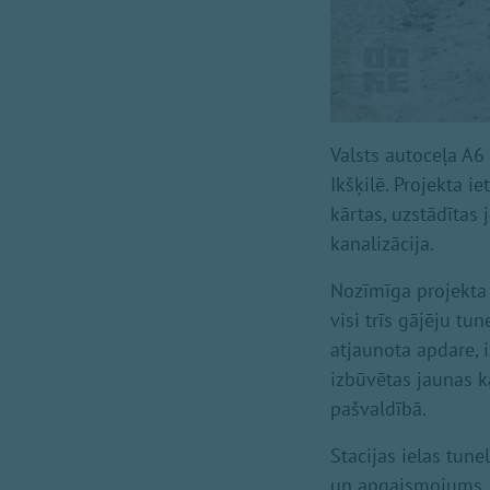
Valsts autoceļa A6
Ikšķilē. Projekta i
kārtas, uzstādītas
kanalizācija.
Nozīmīga projekta 
visi trīs gājēju tu
atjaunota apdare, 
izbūvētas jaunas 
pašvaldībā.
Stacijas ielas tun
un apgaismojums, 