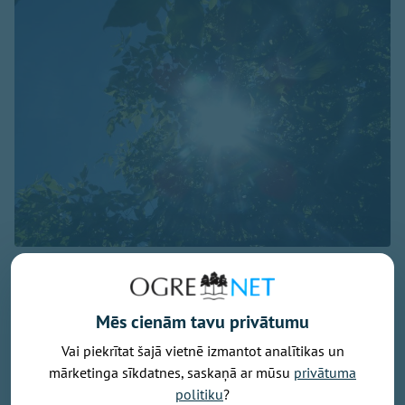
Foto: pexels.com
Svētdien laika apstākļus valstī noteiks anticiklons -
dienas sākumā daudzviet valstī saulains un sauss
Mēs cienām tavu privātumu
laiks, liecina sinoptiķu prognozes.
Vai piekrītat šajā vietnē izmantot analītikas un
mārketinga sīkdatnes, saskaņā ar mūsu
privātuma
politiku
?