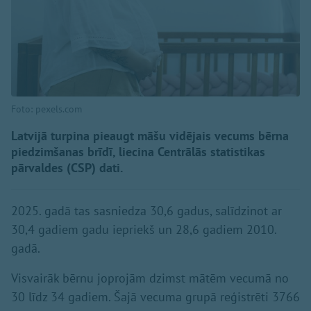
Foto: pexels.com
Latvijā turpina pieaugt māšu vidējais vecums bērna
piedzimšanas brīdī, liecina Centrālās statistikas
pārvaldes (CSP) dati.
2025. gadā tas sasniedza 30,6 gadus, salīdzinot ar
30,4 gadiem gadu iepriekš un 28,6 gadiem 2010.
gadā.
Visvairāk bērnu joprojām dzimst mātēm vecumā no
30 līdz 34 gadiem. Šajā vecuma grupā reģistrēti 3766