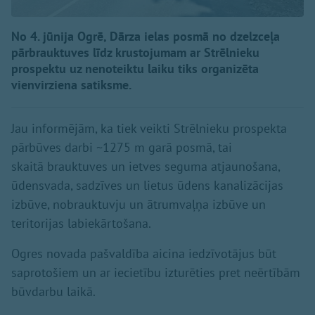
No 4. jūnija Ogrē, Dārza ielas posmā no dzelzceļa
pārbrauktuves līdz krustojumam ar Strēlnieku
prospektu uz nenoteiktu laiku tiks organizēta
vienvirziena satiksme.
Jau informējām, ka tiek veikti Strēlnieku prospekta
pārbūves darbi ~1275 m garā posmā, tai
skaitā brauktuves un ietves seguma atjaunošana,
ūdensvada, sadzīves un lietus ūdens kanalizācijas
izbūve, nobrauktuvju un ātrumvaļņa izbūve un
teritorijas labiekārtošana.
Ogres novada pašvaldība aicina iedzīvotājus būt
saprotošiem un ar iecietību izturēties pret neērtībām
būvdarbu laikā.