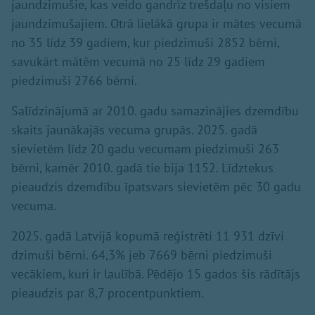
jaundzimušie, kas veido gandrīz trešdaļu no visiem
jaundzimušajiem. Otrā lielākā grupa ir mātes vecumā
no 35 līdz 39 gadiem, kur piedzimuši 2852 bērni,
savukārt mātēm vecumā no 25 līdz 29 gadiem
piedzimuši 2766 bērni.
Salīdzinājumā ar 2010. gadu samazinājies dzemdību
skaits jaunākajās vecuma grupās. 2025. gadā
sievietēm līdz 20 gadu vecumam piedzimuši 263
bērni, kamēr 2010. gadā tie bija 1152. Līdztekus
pieaudzis dzemdību īpatsvars sievietēm pēc 30 gadu
vecuma.
2025. gadā Latvijā kopumā reģistrēti 11 931 dzīvi
dzimuši bērni. 64,3% jeb 7669 bērni piedzimuši
vecākiem, kuri ir laulībā. Pēdējo 15 gados šis rādītājs
pieaudzis par 8,7 procentpunktiem.