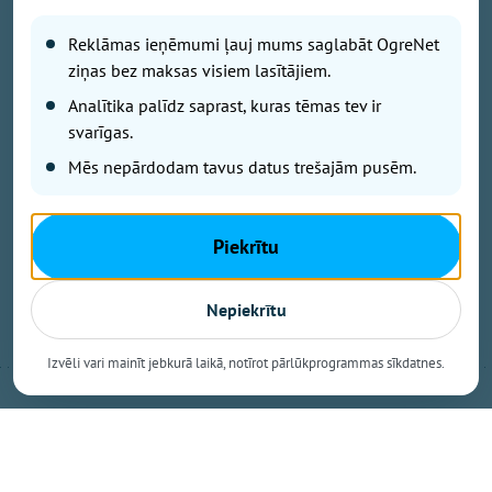
No dienas vidus mākoņu daudzums palielināsies,
tomēr nokrišņi nav gaidāmi. Vējš pārsvarā pūtīs lēni,
Reklāmas ieņēmumi ļauj mums saglabāt OgreNet
ziņas bez maksas visiem lasītājiem.
un gaiss iesils līdz +20...+25 grādiem.
Analītika palīdz saprast, kuras tēmas tev ir
Arī Rīgā gaidāma saulaina diena, vien brīžiem
svarīgas.
debesis aizklās mākoņi. Lietus netiek prognozēts, un
Mēs nepārdodam tavus datus trešajām pusēm.
vējš saglabāsies lēns. Maksimālā gaisa temperatūra
būs +23...+25 grādu robežās.
Piekrītu
Dalīties
Kopēt saiti
Nepiekrītu
Izvēli vari mainīt jebkurā laikā, notīrot pārlūkprogrammas sīkdatnes.
Nākamais raksts
Svētdiena, 9. augusts, 2026 09:00
Saeimas saruniņas. Deputātu