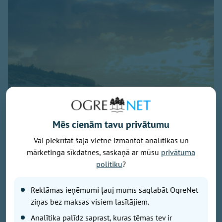
Mēs cienām tavu privātumu
Vai piekrītat šajā vietnē izmantot analītikas un
Baltijas jūra, foto - unsplash.com
mārketinga sīkdatnes, saskaņā ar mūsu
privātuma
Latvijā noslēdzies gada gaišākais ceturksnis un sākas
politiku
?
solārais rudens. Gada gaišākais ceturksnis jeb solārā
vasara sākās 7. maijā un beidzās 5. augustā, savukārt
Reklāmas ieņēmumi ļauj mums saglabāt OgreNet
tumšākie trīs mēneši jeb solārā ziema būs periods no
ziņas bez maksas visiem lasītājiem.
6. novembra līdz 4. februārim.
Analītika palīdz saprast, kuras tēmas tev ir