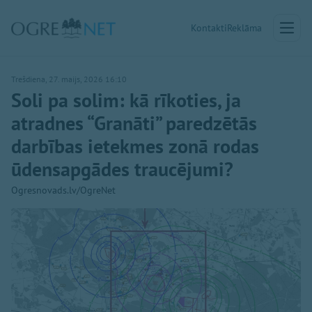
Kontakti
Reklāma
Trešdiena, 27. maijs, 2026 16:10
Soli pa solim: kā rīkoties, ja
atradnes “Granāti” paredzētās
darbības ietekmes zonā rodas
ūdensapgādes traucējumi?
Ogresnovads.lv/OgreNet