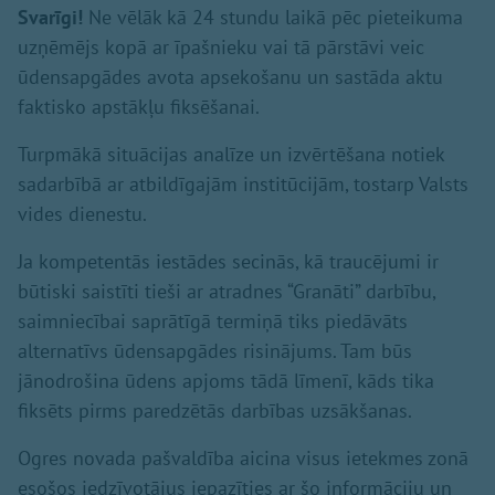
Svarīgi!
Ne vēlāk kā 24 stundu laikā pēc pieteikuma
uzņēmējs kopā ar īpašnieku vai tā pārstāvi veic
ūdensapgādes avota apsekošanu un sastāda aktu
faktisko apstākļu fiksēšanai.
Turpmākā situācijas analīze un izvērtēšana notiek
sadarbībā ar atbildīgajām institūcijām, tostarp Valsts
vides dienestu.
Ja kompetentās iestādes secinās, kā traucējumi ir
būtiski saistīti tieši ar atradnes “Granāti” darbību,
saimniecībai saprātīgā termiņā tiks piedāvāts
alternatīvs ūdensapgādes risinājums. Tam būs
jānodrošina ūdens apjoms tādā līmenī, kāds tika
fiksēts pirms paredzētās darbības uzsākšanas.
Ogres novada pašvaldība aicina visus ietekmes zonā
esošos iedzīvotājus iepazīties ar šo informāciju un