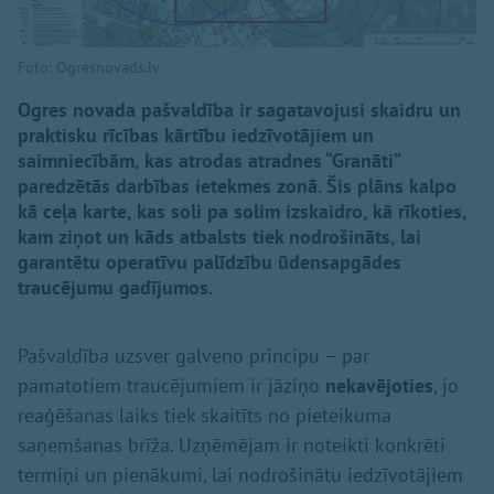
Foto: Ogresnovads.lv
Ogres novada pašvaldība ir sagatavojusi skaidru un
praktisku rīcības kārtību iedzīvotājiem un
saimniecībām, kas atrodas atradnes “Granāti”
paredzētās darbības ietekmes zonā. Šis plāns kalpo
kā ceļa karte, kas soli pa solim izskaidro, kā rīkoties,
kam ziņot un kāds atbalsts tiek nodrošināts, lai
garantētu operatīvu palīdzību ūdensapgādes
traucējumu gadījumos.
Pašvaldība uzsver galveno principu – par
pamatotiem traucējumiem ir jāziņo
nekavējoties
, jo
reaģēšanas laiks tiek skaitīts no pieteikuma
saņemšanas brīža. Uzņēmējam ir noteikti konkrēti
termiņi un pienākumi, lai nodrošinātu iedzīvotājiem