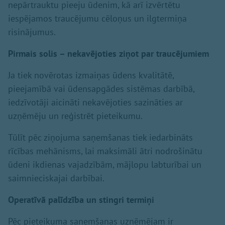
nepārtrauktu pieeju ūdenim, kā arī izvērtētu
iespējamos traucējumu cēloņus un ilgtermiņa
risinājumus.
Pirmais solis – nekavējoties ziņot par traucējumiem
Ja tiek novērotas izmaiņas ūdens kvalitātē,
pieejamībā vai ūdensapgādes sistēmas darbībā,
iedzīvotāji aicināti nekavējoties sazināties ar
uzņēmēju un reģistrēt pieteikumu.
Tūlīt pēc ziņojuma saņemšanas tiek iedarbināts
rīcības mehānisms, lai maksimāli ātri nodrošinātu
ūdeni ikdienas vajadzībām, mājlopu labturībai un
saimnieciskajai darbībai.
Operatīvā palīdzība un stingri termiņi
Pēc pieteikuma saņemšanas uzņēmējam ir