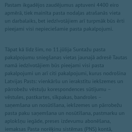
Pastam ikgadējos zaudējumus aptuveni 4400 eiro
apmērā, tiek mainīta pasta nodaļas atrašanās vieta
un darbalaiks, bet iedzīvotājiem arī turpmāk būs ērti
pieejami visi nepieciešamie pasta pakalpojumi.
Tāpat kā līdz šim, no 11.jūlija Suntažu pasta
pakalpojumu sniegšanas vietas jaunajā adresē Tautas
namā iedzīvotājiem būs pieejami visi pasta
pakalpojumi un arī citi pakalpojumi, kurus nodrošina
Latvijas Pasts: vienkāršu un ierakstītu iekšzemes un
pārrobežu vēstuļu korespondences sūtījumu –
vēstules, pastkartes, sīkpakas, bandroles –
saņemšana un nosūtīšana, iekšzemes un pārrobežu
pasta paku saņemšana un nosūtīšana, pastmarku un
aplokšņu iegāde, preses izdevumu abonēšana,
iemaksas Pasta norēķinu sistēmas (PNS) kontā,