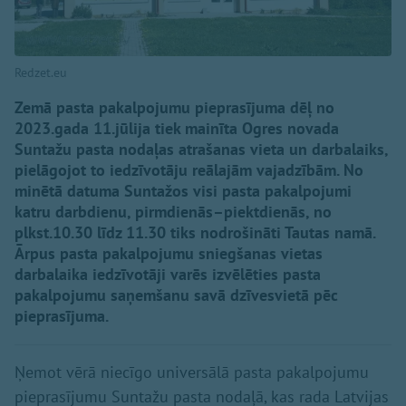
Redzet.eu
Zemā pasta pakalpojumu pieprasījuma dēļ no
2023.gada 11.jūlija tiek mainīta Ogres novada
Suntažu pasta nodaļas atrašanas vieta un darbalaiks,
pielāgojot to iedzīvotāju reālajām vajadzībām. No
minētā datuma Suntažos visi pasta pakalpojumi
katru darbdienu, pirmdienās–piektdienās, no
plkst.10.30 līdz 11.30 tiks nodrošināti Tautas namā.
Ārpus pasta pakalpojumu sniegšanas vietas
darbalaika iedzīvotāji varēs izvēlēties pasta
pakalpojumu saņemšanu savā dzīvesvietā pēc
pieprasījuma.
Ņemot vērā niecīgo universālā pasta pakalpojumu
pieprasījumu Suntažu pasta nodaļā, kas rada Latvijas