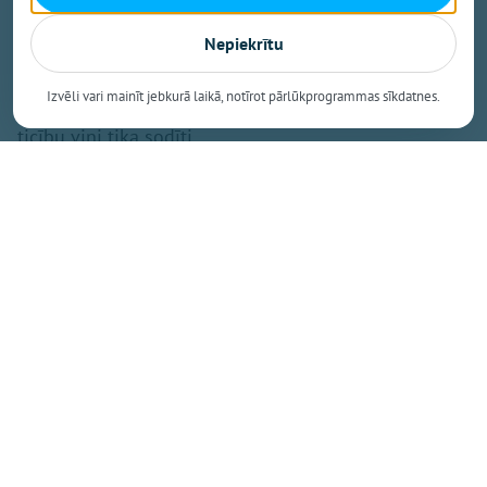
"... kā ik gadu salidojumā Ikšķilē tiekas Latvijas
Nepiekrītu
politiski represētie. Jo ir pagājis vēl viens gads. Vēl
viens gads brīvā un neatkarīgā Latvijā, kuru savulaik
Izvēli vari mainīt jebkurā laikā, notīrot pārlūkprogrammas sīkdatnes.
veidoja un kam ticēja represēto ģimenes. Un par šo
ticību viņi tika sodīti.
Atmiņas par represijām var šķist neticamas,
neiedomājamas. Taču tās šausmas 1941. un 1949.
gadā notika un piedzīvoto nevar aizmirst. Un par to ir
jārunā. Ir jārunā skaļi. Ir jārunā skaļi represētajiem un
represēto ģimenēm. Jo tās ir svarīgas Latvijas
vēstures lapaspuses. Un dažkārt svešās varas
pāridarījumi ir tik smagi, ka pat klusums starp
vārdiem kļūst daudznozīmīgs," tā prezidents.
"Ar jūsu līdzdalību Latvija atguva brīvību. Mūsu visu
svarīgākais uzdevums ir nosargāt Latvijas neatkarību.