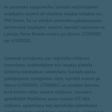
Ar pastnieka starpniecību Suntažu iedzīvotājiem
iespējams saņemt arī skaidras naudas izmaksu no
PNS konta. Šo un pārējos pastnieka pakalpojumus
dzīvesvietā iespējams saņemt, iepriekš sazinoties ar
Latvijas Pasta Klientu centru pa tālruni: 27008001
vai 67008001.
Saņemot aicinājumu par reģistrēta sūtījuma
izņemšanu, iedzīvotājiem būs iespēja pieteikt
sūtījuma bezmaksas saņemšanu Suntažu pasta
pakalpojumu sniegšanas vietā, iepriekš zvanot pa
tālruni 67008001, 27008001 un norādot datumu,
kurā klients vēlas saņemt sūtījumu. Savukārt,
apmeklējot Madlienas pasta nodaļu ATC ēkā,
sūtījumu saņemšana bez iepriekšēja pieteikuma