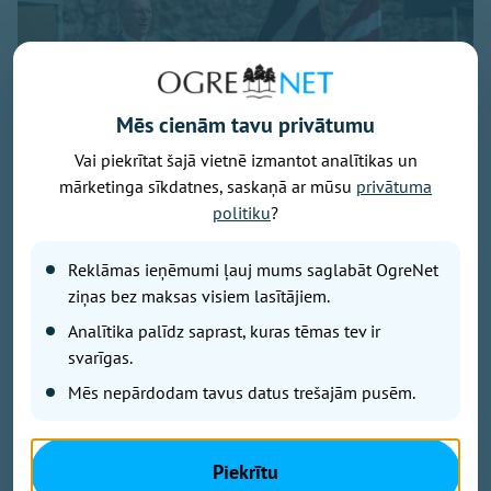
Mēs cienām tavu privātumu
Vai piekrītat šajā vietnē izmantot analītikas un
mārketinga sīkdatnes, saskaņā ar mūsu
privātuma
Valsts prezidents Edagrs Rinkēvičs, foto - president.lv
politiku
?
"Paldies ikvienam, kurš turpina stāstīt savus stāstus
par piedzīvoto Sibīrijas lēģeros. Jo tas ir svarīgi
Reklāmas ieņēmumi ļauj mums saglabāt OgreNet
mums visiem, bet jo īpaši Latvijas jaunajai paaudzei,"
ziņas bez maksas visiem lasītājiem.
uzsvēra prezidents Edgars Rinkēvičs savā vēstījumā
Analītika palīdz saprast, kuras tēmas tev ir
27. Latvijas politiski represēto personu salidojuma
svarīgas.
dalībniekiem Ikšķilē. Prezidents norādījis, ka atmiņas
par represijām var šķist neticamas, neiedomājamas,
Mēs nepārdodam tavus datus trešajām pusēm.
taču tās šausmas 1941. un 1949. gadā notika un
piedzīvoto nevar aizmirst.
Piekrītu