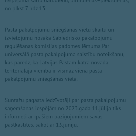
iespējama katru darbdienu, pirmdienās–piektdienās,
no plkst.7 līdz 13.
Pasta pakalpojumu sniegšanas vietu skaitu un
izvietojumu nosaka Sabiedrisko pakalpojumu
regulēšanas komisijas padomes lēmums Par
universālā pasta pakalpojuma saistību noteikšanu,
kas paredz, ka Latvijas Pastam katra novada
teritoriālajā vienībā ir vismaz viena pasta
pakalpojumu sniegšanas vieta.
Suntažu pagasta iedzīvotāji par pasta pakalpojumu
saņemšanas iespējām no 2023.gada 11.jūlija tiks
informēti ar īpašiem paziņojumiem savās
pastkastītēs, sākot ar 13.jūniju.