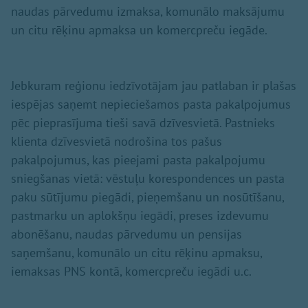
naudas pārvedumu izmaksa, komunālo maksājumu
un citu rēķinu apmaksa un komercpreču iegāde.
Jebkuram reģionu iedzīvotājam jau patlaban ir plašas
iespējas saņemt nepieciešamos pasta pakalpojumus
pēc pieprasījuma tieši savā dzīvesvietā. Pastnieks
klienta dzīvesvietā nodrošina tos pašus
pakalpojumus, kas pieejami pasta pakalpojumu
sniegšanas vietā: vēstuļu korespondences un pasta
paku sūtījumu piegādi, pieņemšanu un nosūtīšanu,
pastmarku un aplokšņu iegādi, preses izdevumu
abonēšanu, naudas pārvedumu un pensijas
saņemšanu, komunālo un citu rēķinu apmaksu,
iemaksas PNS kontā, komercpreču iegādi u.c.