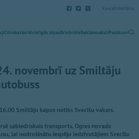
Kontakti
Reklāma
ļi
Cilvēkstāsti
Kristīgās ziņas
Brīvbrīdis
Reklāmraksti
Pasākumi
24. novembrī uz Smiltāju
autobuss
 16.00 Smiltāju kapos notiks Svecīšu vakars.
rsē sabiedriskais transports, Ogres novada
usu, lai nodrošinātu iespēju iedzīvotājiem Svecīšu