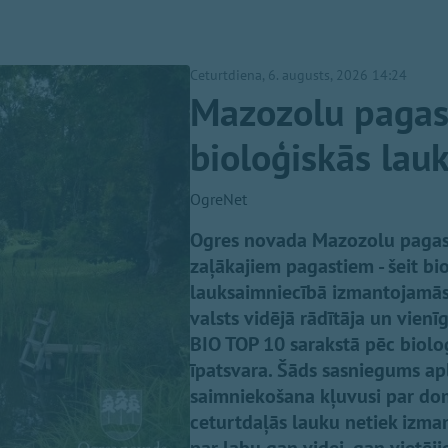
Ceturtdiena, 6. augusts, 2026 14:24
Mazozolu pagast
bioloģiskās lau
OgreNet
Ogres novada Mazozolu pagasts 
zaļākajiem pagastiem - šeit bi
lauksaimniecībā izmantojamās z
valsts vidējā rādītāja un vienī
BIO TOP 10 sarakstā pēc bioloģ
īpatsvara. Šāds sasniegums ap
saimniekošana kļuvusi par dom
ceturtdaļās lauku netiek izmant
par labu gan videi, gan vietēj