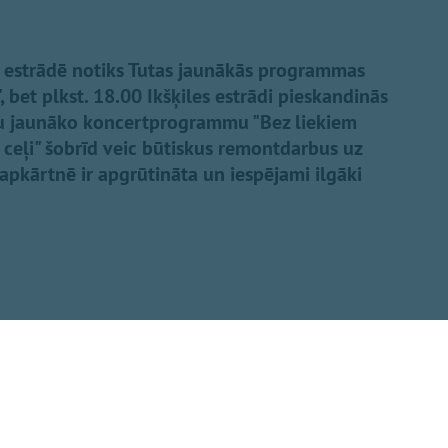
es estrādē notiks Tutas jaunākās programmas
 bet plkst. 18.00 Ikšķiles estrādi pieskandinās
vu jaunāko koncertprogrammu "Bez liekiem
s ceļi" šobrīd veic būtiskus remontdarbus uz
 apkārtnē ir apgrūtināta un iespējami ilgāki
Dalīties