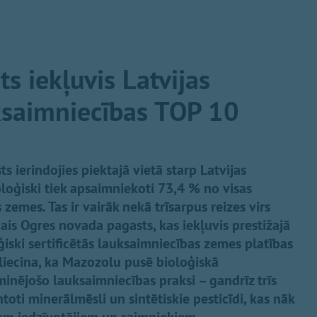
s iekļuvis Latvijas
ksaimniecības TOP 10
ierindojies piektajā vietā starp Latvijas
oloģiski tiek apsaimniekoti 73,4 % no visas
emes. Tas ir vairāk nekā trīsarpus reizes virs
gais Ogres novada pagasts, kas iekļuvis prestižajā
iski sertificētās lauksaimniecības zemes platības
liecina, ka Mazozolu pusē bioloģiskā
inējošo lauksaimniecības praksi – gandrīz trīs
oti minerālmēsli un sintētiskie pesticīdi, kas nāk
iem iedzīvotājiem un saimniekiem.