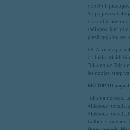
nopelnīt, pieaugot
50 pagastos Latvij
nozarei ir nozīmīg
reģionos, kur ir li
piesārņojumu no k
LBLA rosina pašva
nodokļa atlaidi bi
Tukuma un Talsu n
ierindojas starp va
BIO TOP 10 pagasti
Tukuma novads, L
Alūksnes novads, Z
Alūksnes novads, 
Gulbenes novads, 
Ogres novads, Maz