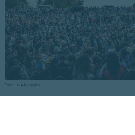
Foto: Ieva Romaško
Aicinām savu brauc
Lielākās stāvvieta