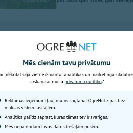
 Latvijas Bioloģiskās lauksaimniecības asociācijas (LBLA) 
itoriju BIO TOP 500, kas publicēts nozares žurnāla "BIOLOĢ
Mēs cienām tavu privātumu
eidots pēc Lauku atbalsta dienesta statistikas par lauksa
s platībām, kas 2026. gadā pieteiktas atbalstam.
ai piekrītat šajā vietnē izmantot analītikas un mārketinga sīkdatne
saskaņā ar mūsu
privātuma politiku
?
ovadi pārsniedz 40 % atzīmi
loģiski apsaimniekotās lauksaimniecības zemes platība pie
Reklāmas ieņēmumi ļauj mums saglabāt OgreNet ziņas bez
 jeb piektajai daļai no visas lauksaimniecībā izmantojam
maksas visiem lasītājiem.
mniecības īpatsvars virs valsts vidējā rādītāja ir jau 19 
Analītika palīdz saprast, kuras tēmas tev ir svarīgas.
Mēs nepārdodam tavus datus trešajām pusēm.
ē 40 % robežu pārkāpuši divi novadi - Madonas novads (4