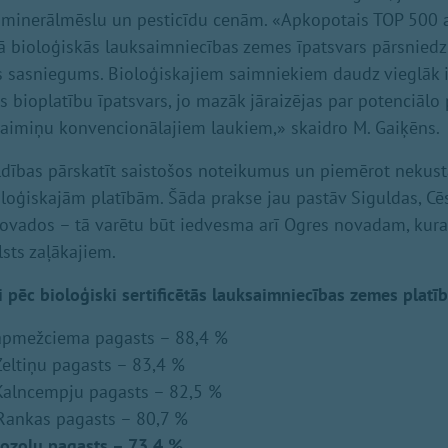
 minerālmēslu un pesticīdu cenām. «Apkopotais TOP 500 at
ā bioloģiskās lauksaimniecības zemes īpatsvars pārsnied
s sasniegums. Bioloģiskajiem saimniekiem daudz vieglāk 
els bioplatību īpatsvars, jo mazāk jāraizējas par potenciālo
aimiņu konvencionālajiem laukiem,» skaidro M. Gaiķēns.
ldības pārskatīt saistošos noteikumus un piemērot neku
oloģiskajām platībām. Šāda prakse jau pastāv Siguldas, Cē
ovados – tā varētu būt iedvesma arī Ogres novadam, kur
lsts zaļākajiem.
 pēc bioloģiski sertificētās lauksaimniecības zemes platīb
apmežciema pagasts – 88,4 %
eltiņu pagasts – 83,4 %
Kalncempju pagasts – 82,5 %
Rankas pagasts – 80,7 %
ozolu pagasts – 73,4 %