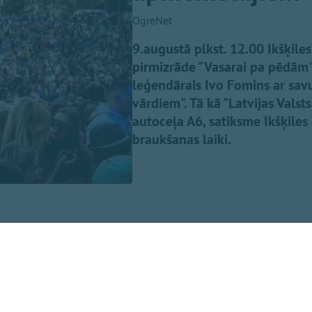
OgreNet
9.augustā plkst. 12.00 Ikšķil
pirmizrāde "Vasarai pa pēdām",
leģendārais Ivo Fomins ar sa
vārdiem". Tā kā "Latvijas Valst
autoceļa A6, satiksme Ikšķiles
braukšanas laiki.
ienu ieplānot savlaicīgi!
s pieejamas: