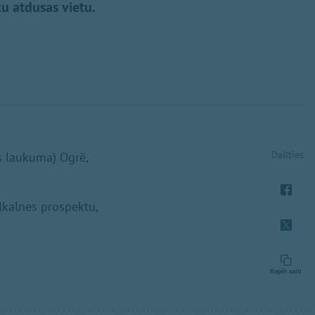
u atdusas vietu.
Dalīties
s laukuma) Ogrē,
lkalnes prospektu,
Kopēt saiti