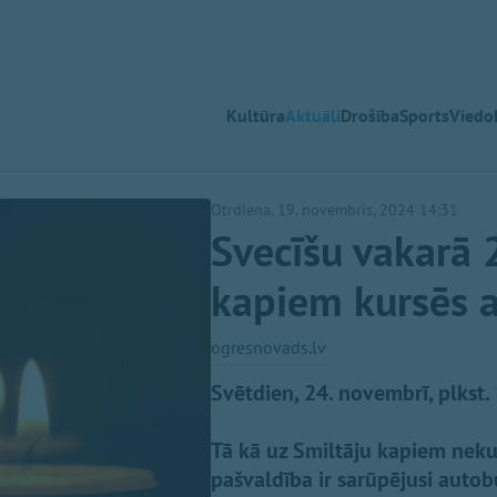
Kultūra
Aktuāli
Drošība
Sports
Viedok
Otrdiena, 19. novembris, 2024 14:31
Svecīšu vakarā 
kapiem kursēs 
ogresnovads.lv
Svētdien, 24. novembrī, plkst.
Tā kā uz Smiltāju kapiem neku
pašvaldība ir sarūpējusi autob