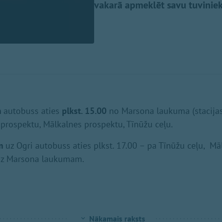
vakarā apmeklēt savu tuviniek
m
autobuss aties
plkst. 15.00
no Marsona laukuma (stacija
prospektu, Mālkalnes prospektu, Tīnūžu ceļu.
m
uz Ogri autobuss aties plkst. 17.00 – pa Tīnūžu ceļu, Mā
dz Marsona laukumam.
Nākamais raksts