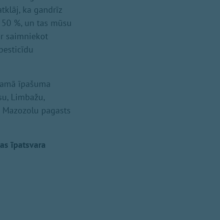
klāj, ka gandrīz
z 50 %, un tas mūsu
ir saimniekot
 pesticīdu
stamā īpašuma
su, Limbažu,
a Mazozolu pagasts
as īpatsvara