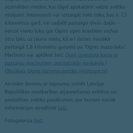
atzīmētām vietām, kur Ogrē apskatāmi valsts svētku
rotājumi. Interesenti var izstaigāt lielo loku, kas ir 7,5
kilometrus garš, vai sadalīt pastaigu divās daļās –
veicot vienu loku gar Ogres upes krastiem un/vai
otru loku uz jauno molu, kā arī doties mazākā
pastaigā 1,8 kilometru garumā pa "Ogres mazo loku".
Maršrutu var aplūkot šeit:
Ogrē izveidota karte ar
pastaigu maršrutiem patriotiskās noskaņās |
Oficiālais Ogres tūrisma portāls (visitogre.lv)
Aicinām ikvienu ar lepnumu svinēt Latvijas
Republikas neatkarības atjaunošanas svētkus un
piedalīties svētku pasākumos, par kuriem vairāk
informācijas atradīsiet
šeit.
Fotogalerija
šeit: