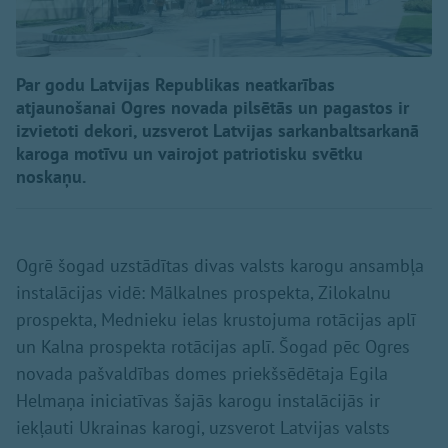
Par godu Latvijas Republikas neatkarības
atjaunošanai Ogres novada pilsētās un pagastos ir
izvietoti dekori, uzsverot Latvijas sarkanbaltsarkanā
karoga motīvu un vairojot patriotisku svētku
noskaņu.
Ogrē šogad uzstādītas divas valsts karogu ansambļa
instalācijas vidē: Mālkalnes prospekta, Zilokalnu
prospekta, Mednieku ielas krustojuma rotācijas aplī
un Kalna prospekta rotācijas aplī. Šogad pēc Ogres
novada pašvaldības domes priekšsēdētaja Egila
Helmaņa iniciatīvas šajās karogu instalācijās ir
iekļauti Ukrainas karogi, uzsverot Latvijas valsts