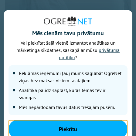
Mēs cienām tavu privātumu
Vai piekrītat šajā vietnē izmantot analītikas un
Foto: pexels.com
mārketinga sīkdatnes, saskaņā ar mūsu
privātuma
Latvijā turpina pieaugt māšu vidējais vecums bērna
politiku
?
piedzimšanas brīdī, liecina Centrālās statistikas
pārvaldes (CSP) dati.
Reklāmas ieņēmumi ļauj mums saglabāt OgreNet
ziņas bez maksas visiem lasītājiem.
2025. gadā tas sasniedza 30,6 gadus, salīdzinot ar
Analītika palīdz saprast, kuras tēmas tev ir
30,4 gadiem gadu iepriekš un 28,6 gadiem 2010.
svarīgas.
gadā.
Mēs nepārdodam tavus datus trešajām pusēm.
Visvairāk bērnu joprojām dzimst mātēm vecumā no
30 līdz 34 gadiem. Šajā vecuma grupā reģistrēti 3766
Piekrītu
jaundzimušie, kas veido gandrīz trešdaļu no visiem