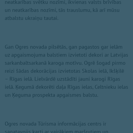
neatkarības svētku nozīmi, ikvienas valsts brīvības
un neatkarības nozīmi, tās trauslumu, kā arī mūsu
atbalstu ukraiņu tautai.
Gan Ogres novada pilsētās, gan pagastos gar ielām
uz apgaismojuma balstiem izvietoti dekori ar Latvijas
sarkanbaltsarkanā karoga motīvu. Ogrē šogad pirmo
reizi šādas dekorācijas izvietotas Skolas ielā, Ikšķilē
– Rīgas ielā. Lielvārdē uzstādīti jauni karogi Rīgas
ielā. Ķegumā dekorēti daļa Rīgas ielas, Celtnieku ielas
un Ķeguma prospekta apgaismes balstu.
Ogres novada Tūrisma informācijas centrs ir
sagatavojis karti ar vairākiem maršrutiem un