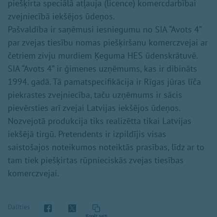
piešķirta speciālā atļauja (licence) komercdarbībai
zvejniecībā iekšējos ūdeņos.
Pašvaldība ir saņēmusi iesniegumu no SIA “Avots 4”
par zvejas tiesību nomas piešķiršanu komerczvejai ar
četriem zivju murdiem Ķeguma HES ūdenskrātuvē.
SIA “Avots 4” ir ģimenes uzņēmums, kas ir dibināts
1994. gadā. Tā pamatspecifikācija ir Rīgas jūras līča
piekrastes zvejniecība, taču uzņēmums ir sācis
pievērsties arī zvejai Latvijas iekšējos ūdeņos.
Nozvejotā produkcija tiks realizētta tikai Latvijas
iekšējā tirgū. Pretendents ir izpildījis visas
saistošajos noteikumos noteiktās prasības, līdz ar to
tam tiek piešķirtas rūpnieciskās zvejas tiesības
komerczvejai.
Dalīties
Kopēt saiti