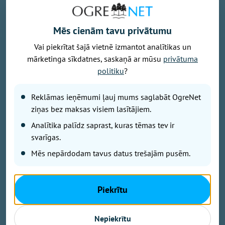
Mēs cienām tavu privātumu
Vai piekrītat šajā vietnē izmantot analītikas un
Foto: pexels.com
mārketinga sīkdatnes, saskaņā ar mūsu
privātuma
Latvijā turpina pieaugt māšu vidējais vecums bērna
politiku
?
piedzimšanas brīdī, liecina Centrālās statistikas
pārvaldes (CSP) dati.
Reklāmas ieņēmumi ļauj mums saglabāt OgreNet
ziņas bez maksas visiem lasītājiem.
2025. gadā tas sasniedza 30,6 gadus, salīdzinot ar
Analītika palīdz saprast, kuras tēmas tev ir
30,4 gadiem gadu iepriekš un 28,6 gadiem 2010.
svarīgas.
gadā.
Mēs nepārdodam tavus datus trešajām pusēm.
Visvairāk bērnu joprojām dzimst mātēm vecumā no
30 līdz 34 gadiem. Šajā vecuma grupā reģistrēti 3766
Piekrītu
jaundzimušie, kas veido gandrīz trešdaļu no visiem
jaundzimušajiem. Otrā lielākā grupa ir mātes vecumā
Nepiekrītu