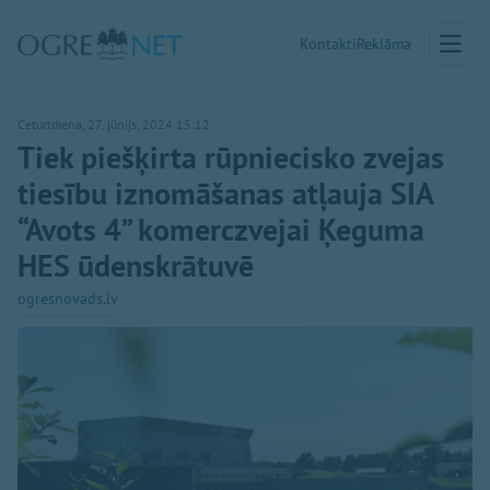
Kontakti
Reklāma
Ceturtdiena, 27. jūnijs, 2024 15:12
Tiek piešķirta rūpniecisko zvejas
tiesību iznomāšanas atļauja SIA
“Avots 4” komerczvejai Ķeguma
HES ūdenskrātuvē
ogresnovads.lv