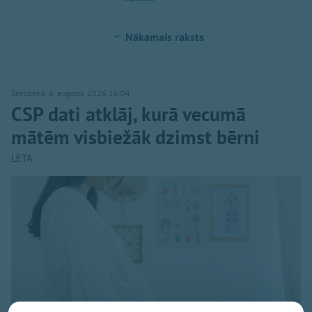
Nākamais raksts
Sestdiena, 8. augusts, 2026 16:04
CSP dati atklāj, kurā vecumā
mātēm visbiežāk dzimst bērni
LETA