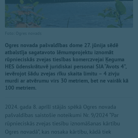
Foto: Ogres novads
Ogres novada pašvaldības dome 27. jūnija sēdē
atbalstīja sagatavoto lēmumprojektu iznomāt
rūpnieciskās zvejas tiesības komerczvejai Ķeguma
HES ūdenskrātuvē juridiskai personai SIA “Avots 4”,
ievērojot šādu zvejas rīku skaita limitu – 4 zivju
murdi ar atvērumu virs 30 metriem, bet ne vairāk kā
100 metriem.
2024. gada 8. aprīlī stājās spēkā Ogres novada
pašvaldības saistošie noteikumi Nr. 9/2024 “Par
rūpnieciskās zvejas tiesību iznomāšanas kārtību
Ogres novadā”, kas nosaka kārtību, kādā tiek