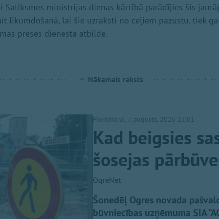
i Satiksmes ministrijas dienas kārtībā parādījies šis jautā
t likumdošanā, lai šie uzraksti no ceļiem pazustu, tiek ga
imas preses dienesta atbilde.
Nākamais raksts
Piektdiena, 7. augusts, 2026 12:01
Kad beigsies sa
šosejas pārbūve
OgreNet
Šonedēļ Ogres novada pašvaldīb
būvniecības uzņēmuma SIA “ACBR