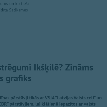
jums un ko tieši
idīta Satiksmes
strēgumi Ikšķilē? Zināms
s grafiks
as pārstāvji tikās ar VSIA “Latvijas Valsts ceļi” un
” pārstāvjiem, lai klātienē iepazītos ar valsts