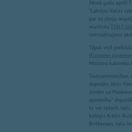
Pērnā gada aprīlī T
“Latvijas Valsts c
par šo zīmju iespē
maršruta
TEN-T tīk
normatīvajiem akt
Tāpat viņš piebild
(
European agreement 
Ministru kabineta
Tautsaimniecības, 
deputāts Jānis Vit
zīmēm uz Maskavu p
apvienība” deputāt
to var izdarīt, tač
kolēģis Artūrs But
Briškenam, taču ier