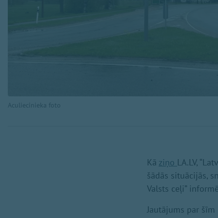
Aculiecinieka foto
Kā
ziņo
LA.LV, “Lat
šādās situācijās, s
Valsts ceļi” informē
Jautājums par šīm 