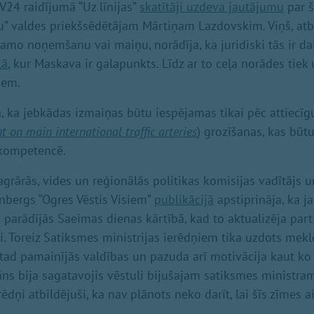
V24 raidījumā “Uz līnijas”
skatītāji uzdeva jautājumu
par 
eļu” valdes priekšsēdētājam Mārtiņam Lazdovskim. Viņš, at
jamo noņemšanu vai maiņu, norādīja, ka juridiski tās ir da
lā
, kur Maskava ir galapunkts. Līdz ar to ceļa norādes tiek 
iem.
a, ka jebkādas izmaiņas būtu iespējamas tikai pēc attiecī
on main international traffic arteries
) grozīšanas, kas būt
 kompetencē.
agrārās, vides un reģionālās politikas komisijas vadītājs 
enbergs “Ogres Vēstis Visiem”
publikācijā
apstiprināja, ka j
arādījās Saeimas dienas kārtībā, kad to aktualizēja part
i. Toreiz Satiksmes ministrijas ierēdņiem tika uzdots mekl
u tad pamainījās valdības un pazuda arī motivācija kaut ko
āns bija sagatavojis vēstuli bijušajam satiksmes ministr
ēdņi atbildējuši, ka nav plānots neko darīt, lai šīs zīmes a