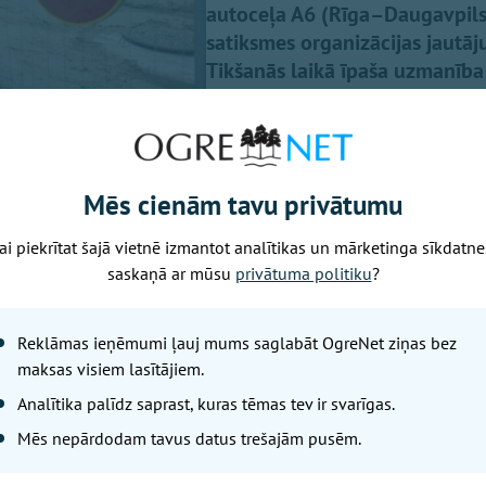
autoceļa A6 (Rīga–Daugavpils)
satiksmes organizācijas jautā
Tikšanās laikā īpaša uzmanība t
mazināt satiksmes ierobežojum
novada pašvaldībā.
Mēs cienām tavu privātumu
ai piekrītat šajā vietnē izmantot analītikas un mārketinga sīkdatne
saskaņā ar mūsu
privātuma politiku
?
u veicēju sniegto informāciju pašlaik slēgto braukšanas 
ots atvērt satiksmei šī gada septembrī. Pēc tam būvdarbi t
Reklāmas ieņēmumi ļauj mums saglabāt OgreNet ziņas bez
lu, saglabājot satiksmes organizāciju atbilstoši darbu gai
maksas visiem lasītājiem.
Analītika palīdz saprast, kuras tēmas tev ir svarīgas.
bu tehnoloģiskās prasības, ziemas sezonā objektā paredz
epieciešams, lai nodrošinātu būvdarbu kvalitāti un vienl
Mēs nepārdodam tavus datus trešajām pusēm.
 dalībniekiem laikā, kad aktīvi būvdarbi nav iespējami. Pa