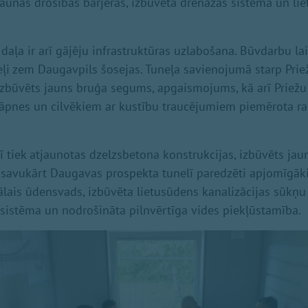
 jaunas drošības barjeras, izbūvēta drenāžas sistēma un li
daļa ir arī gājēju infrastruktūras uzlabošana. Būvdarbu lai
neļi zem Daugavpils šosejas. Tuneļa savienojumā starp Prie
izbūvēts jauns bruģa segums, apgaismojums, kā arī Priežu
kāpnes un cilvēkiem ar kustību traucējumiem piemērota r
elī tiek atjaunotas dzelzsbetona konstrukcijas, izbūvēts j
savukārt Daugavas prospekta tunelī paredzēti apjomīgākie
lais ūdensvads, izbūvēta lietusūdens kanalizācijas sūkņu s
istēma un nodrošināta pilnvērtīga vides piekļūstamība.