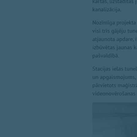
kārtas, uzstādītas
kanalizācija.
Nozīmīga projekta 
visi trīs gājēju tu
atjaunota apdare, 
izbūvētas jaunas 
pašvaldībā.
Stacijas ielas tun
un apgaismojums, 
pārvietots maģistrā
videonovērošanas s