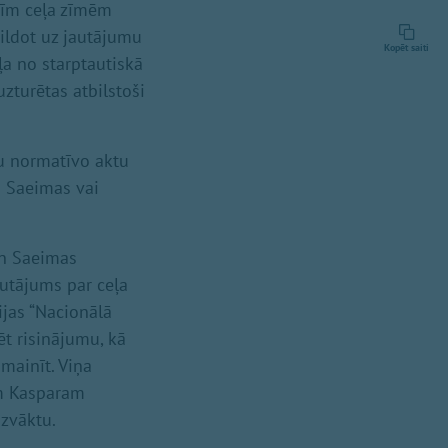
šīm ceļa zīmēm
bildot uz jautājumu
Kopēt saiti
ļa no starptautiskā
uzturētas atbilstoši
gu normatīvo aktu
u Saeimas vai
un Saeimas
autājums par ceļa
ijas “Nacionālā
ēt risinājumu, kā
 mainīt. Viņa
am Kasparam
izvāktu.