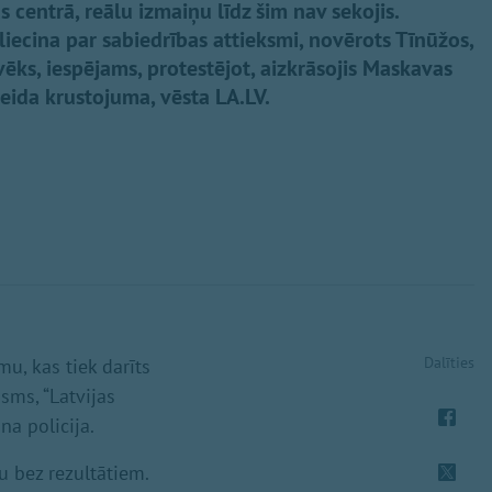
 centrā, reālu izmaiņu līdz šim nav sekojis.
liecina par sabiedrības attieksmi, novērots Tīnūžos,
vēks, iespējams, protestējot, aizkrāsojis Maskavas
eida krustojuma, vēsta LA.LV.
Dalīties
mu, kas tiek darīts
sms, “Latvijas
ina policija.
u bez rezultātiem.