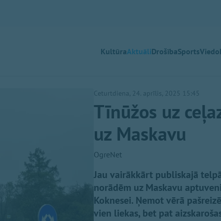
Kultūra
Aktuāli
Drošība
Sports
Viedok
Ceturtdiena, 24. aprīlis, 2025 15:45
Tīnūžos uz ceļa
uz Maskavu
OgreNet
Jau vairākkārt publiskajā telp
norādēm uz Maskavu aptuveni 
Koknesei. Ņemot vērā pašreizēj
vien liekas, bet pat aizskaroša