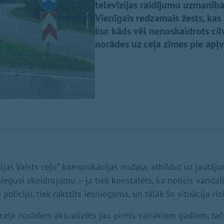
televīzijas raidījumu uzmanības
Vienīgais redzamais žests, kas 
kur kāds vēl nenoskaidrots cil
norādes uz ceļa zīmes pie apļv
vijas Valsts ceļu” komunikācijas nodaļa, atbildot uz jautāju
niegusi skaidrojumu – ja tiek konstatēts, ka noticis vandali
 policiju, tiek rakstīts iesniegums, un tālāk šo situācija ris
ceļa norādēm aktualizēts jau pirms vairākiem gadiem, tač