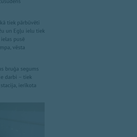
etusūdens
kā tiek pārbūvēti
žu un Egļu ielu tiek
 ielas pusē
ampa, vēsta
auns bruģa segums
 darbi – tiek
tacija, ierīkota