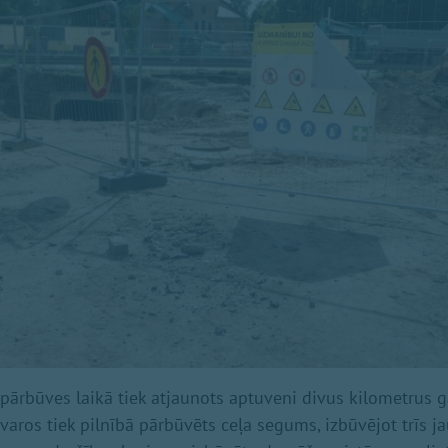
 pārbūves laikā tiek atjaunots aptuveni divus kilometrus 
etvaros tiek pilnībā pārbūvēts ceļa segums, izbūvējot trīs j