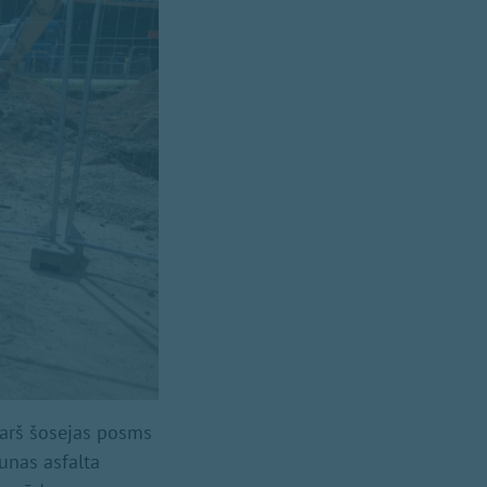
garš šosejas posms
aunas asfalta