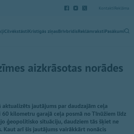
Kontakti
Reklāma
ļi
Cilvēkstāsti
Kristīgās ziņas
Brīvbrīdis
Reklāmraksti
Pasākumi
zīmes aizkrāsotas norādes
ā aktualizēts jautājums par daudzajām ceļa
60 kilometru garajā ceļa posmā no Tīnūžiem līdz
o ģeopolitisko situāciju, daudziem tās šķiet ne
s. Kaut arī šis jautājums vairākkārt nonācis