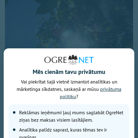
Mēs cienām tavu privātumu
Vai piekrītat šajā vietnē izmantot analītikas un
mārketinga sīkdatnes, saskaņā ar mūsu
privātuma
Foto: pexels.com
politiku
?
Svētdien laika apstākļus valstī noteiks anticiklons -
Reklāmas ieņēmumi ļauj mums saglabāt OgreNet
dienas sākumā daudzviet valstī saulains un sauss
ziņas bez maksas visiem lasītājiem.
laiks, liecina sinoptiķu prognozes.
Analītika palīdz saprast, kuras tēmas tev ir
svarīgas.