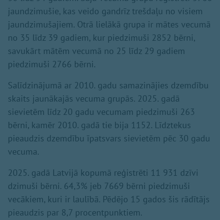
jaundzimušie, kas veido gandrīz trešdaļu no visiem
jaundzimušajiem. Otrā lielākā grupa ir mātes vecumā
no 35 līdz 39 gadiem, kur piedzimuši 2852 bērni,
savukārt mātēm vecumā no 25 līdz 29 gadiem
piedzimuši 2766 bērni.
Salīdzinājumā ar 2010. gadu samazinājies dzemdību
skaits jaunākajās vecuma grupās. 2025. gadā
sievietēm līdz 20 gadu vecumam piedzimuši 263
bērni, kamēr 2010. gadā tie bija 1152. Līdztekus
pieaudzis dzemdību īpatsvars sievietēm pēc 30 gadu
vecuma.
2025. gadā Latvijā kopumā reģistrēti 11 931 dzīvi
dzimuši bērni. 64,3% jeb 7669 bērni piedzimuši
vecākiem, kuri ir laulībā. Pēdējo 15 gados šis rādītājs
pieaudzis par 8,7 procentpunktiem.