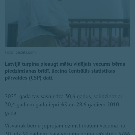
Foto: pexels.com
Latvijā turpina pieaugt māšu vidējais vecums bērna
piedzimšanas brīdī, liecina Centrālās statistikas
pārvaldes (CSP) dati.
2025. gadā tas sasniedza 30,6 gadus, salīdzinot ar
30,4 gadiem gadu iepriekš un 28,6 gadiem 2010.
gadā.
Visvairāk bērnu joprojām dzimst mātēm vecumā no
30 līdz 34 gadiem. Šajā vecuma grupā reģistrēti 3766