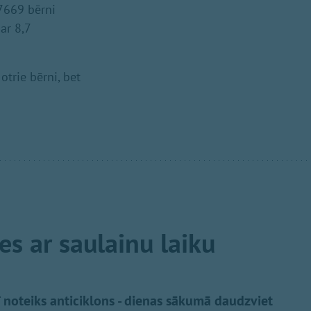
 7669 bērni
ar 8,7
otrie bērni, bet
es ar saulainu laiku
ī noteiks anticiklons - dienas sākumā daudzviet