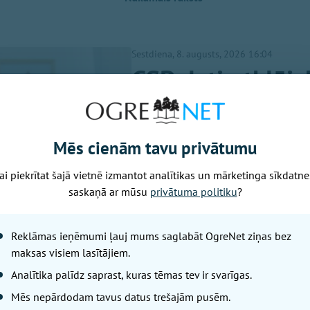
Sestdiena, 8. augusts, 2026 16:04
CSP dati atklāj
visbiežāk dzims
LETA
Mēs cienām tavu privātumu
Latvijā turpina pieaugt māšu v
ai piekrītat šajā vietnē izmantot analītikas un mārketinga sīkdatne
Centrālās statistikas pārvaldes
saskaņā ar mūsu
privātuma politiku
?
Reklāmas ieņēmumi ļauj mums saglabāt OgreNet ziņas bez
maksas visiem lasītājiem.
Analītika palīdz saprast, kuras tēmas tev ir svarīgas.
Mēs nepārdodam tavus datus trešajām pusēm.