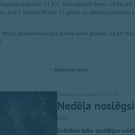
 kopumā reģistrēti 11 931 dzīvi dzimuši bērni. 64,3% jeb
, kuri ir laulībā. Pēdējo 15 gados šis rādītājs pieaudzis p
ka 40,6% jaundzimušo bija pirmie bērni ģimenē, 34,8% bija 
i.
Nākamais raksts
Sestdiena, 8. augusts, 2026 15:58
Nedēļa noslēgsi
LETA
Svētdien laika apstākļus valst