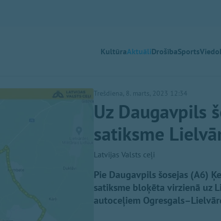
Kultūra
Aktuāli
Drošība
Sports
Viedok
Trešdiena, 8. marts, 2023 12:34
Uz Daugavpils 
satiksme Lielvā
Latvijas Valsts ceļi
Pie Daugavpils šosejas (A6) Ķ
satiksme bloķēta virzienā uz L
autoceļiem Ogresgals–Lielvā