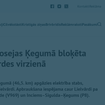
Kontakti
Reklāma
ļi
Cilvēkstāsti
Kristīgās ziņas
Brīvbrīdis
Reklāmraksti
Pasākumi
šosejas Ķegumā bloķēta
rdes virzienā
egumā (46,5. km) apgāzies elektrība stabs,
ielvārdi. Apbraukšana iespējama caur Lielvārdi pa
rde (V969) un Inciems–Sigulda–Ķegums (P8).