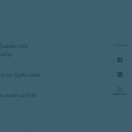
Dalīties
Sadales tīkls
vāriju.
mi un ilgāku laiku
m zvanīt uz VSIA
Kopēt saiti