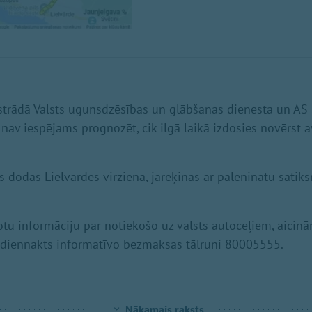
trādā Valsts ugunsdzēsības un glābšanas dienesta un AS 
nav iespējams prognozēt, cik ilgā laikā izdosies novērst a
s dodas Lielvārdes virzienā, jārēķinās ar palēninātu satiks
otu informāciju par notiekošo uz valsts autoceļiem, aicinā
ļi diennakts informatīvo bezmaksas tālruni 80005555.
Nākamais raksts