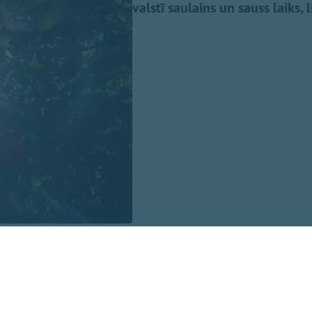
valstī saulains un sauss laiks,