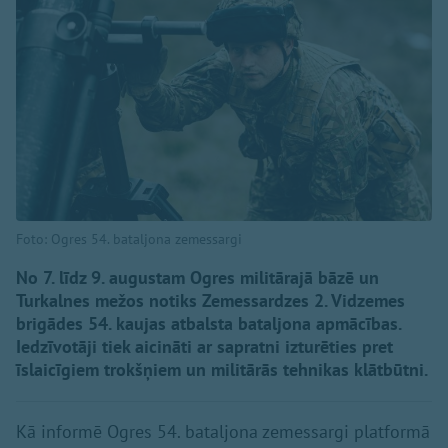
Foto: Ogres 54. bataljona zemessargi
No 7. līdz 9. augustam Ogres militārajā bāzē un
Turkalnes mežos notiks Zemessardzes 2. Vidzemes
brigādes 54. kaujas atbalsta bataljona apmācības.
Iedzīvotāji tiek aicināti ar sapratni izturēties pret
īslaicīgiem trokšņiem un militārās tehnikas klātbūtni.
Kā informē Ogres 54. bataljona zemessargi platformā