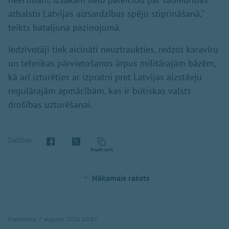
atbalstu Latvijas aizsardzības spēju stiprināšanā,"
teikts bataljona paziņojumā.
Iedzīvotāji tiek aicināti neuztraukties, redzot karavīru
un tehnikas pārvietošanos ārpus militārajām bāzēm,
kā arī izturēties ar izpratni pret Latvijas aizstāvju
regulārajām apmācībām, kas ir būtiskas valsts
drošības uzturēšanai.
Dalīties
Kopēt saiti
Nākamais raksts
Piektdiena, 7. augusts, 2026 10:07