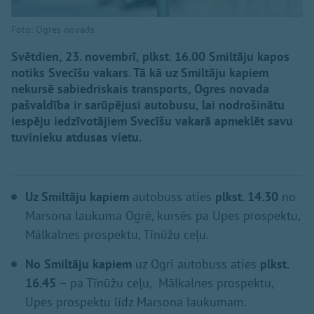
Foto: Ogres novads
Svētdien, 23. novembrī, plkst. 16.00 Smiltāju kapos
notiks Svecīšu vakars. Tā kā uz Smiltāju kapiem
nekursē sabiedriskais transports, Ogres novada
pašvaldība ir sarūpējusi autobusu, lai nodrošinātu
iespēju iedzīvotājiem Svecīšu vakarā apmeklēt savu
tuvinieku atdusas vietu.
Uz Smiltāju kapiem
autobuss aties
plkst. 14.30
no
Marsona laukuma Ogrē, kursēs pa Upes prospektu,
Mālkalnes prospektu, Tīnūžu ceļu.
No Smiltāju kapiem
uz Ogri autobuss aties
plkst.
16.45
– pa Tīnūžu ceļu, Mālkalnes prospektu,
Upes prospektu līdz Marsona laukumam.