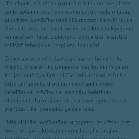
"Facebook", trīs dienu garumā mācību norises vietās
un to apkaimē būs novērojama pastiprināta militārā
aktivitāte. Apmācību laikā būs redzami karavīri lauka
formastērpos, kuri pārvietosies ar taktisko ekipējumu
un ieročiem. Tāpat uzdevumu izpildē tiks iesaistīta
militārā tehnika un bezpilota lidaparāti.
Zemessardze vērš iedzīvotāju uzmanību uz to, ka
mācību procesā tiks izmantota mācību munīcija un
kaujas imitācijas līdzekļi. Tie radīs troksni, taču šie
līdzekļi ir pilnībā droši un neapdraud cilvēku
veselību vai dzīvību. Lai mazinātu neērtības
vietējiem iedzīvotājiem, visas aktīvās apmācības ir
plānotas tikai diennakts gaišajā laikā.
"Mēs aicinām iedzīvotājus ar sapratni izturēties pret
notiekošajām aktivitātēm un īslaicīgi radītajām
neērtībām. Izsakām lielu pateicību par sabiedrības