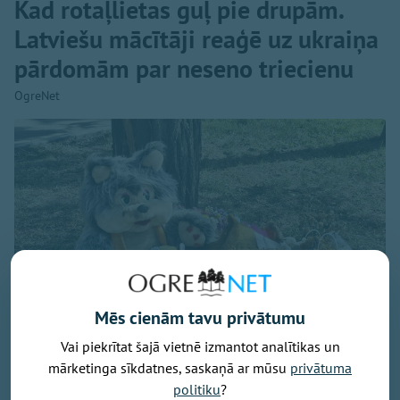
Kad rotaļlietas guļ pie drupām.
Latviešu mācītāji reaģē uz ukraiņa
pārdomām par neseno triecienu
OgreNet
Mēs cienām tavu privātumu
Vai piekrītat šajā vietnē izmantot analītikas un
mārketinga sīkdatnes, saskaņā ar mūsu
privātuma
politiku
?