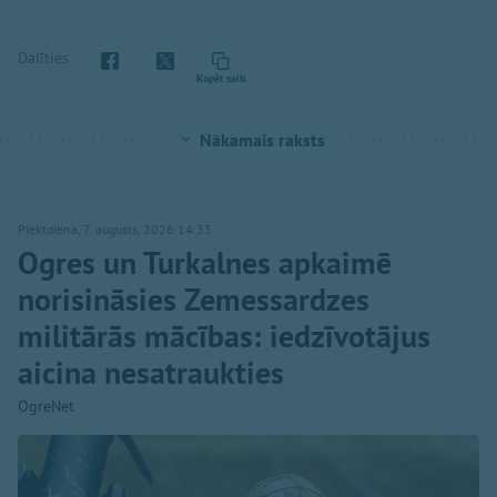
Dalīties
Kopēt saiti
Nākamais raksts
Piektdiena, 7. augusts, 2026 14:33
Ogres un Turkalnes apkaimē
norisināsies Zemessardzes
militārās mācības: iedzīvotājus
aicina nesatraukties
OgreNet