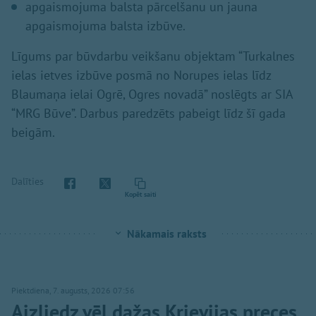
apgaismojuma balsta pārcelšanu un jauna
apgaismojuma balsta izbūve.
Līgums par būvdarbu veikšanu objektam “Turkalnes
ielas ietves izbūve posmā no Norupes ielas līdz
Blaumaņa ielai Ogrē, Ogres novadā” noslēgts ar SIA
“MRG Būve”. Darbus paredzēts pabeigt līdz šī gada
beigām.
Dalīties
Kopēt saiti
Nākamais raksts
Piektdiena, 7. augusts, 2026 07:56
Aizliedz vēl dažas Krievijas preces,