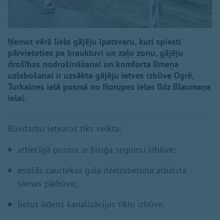
Ņemot vērā lielo gājēju īpatsvaru, kuri spiesti
pārvietoties pa brauktuvi un zaļo zonu, gājēju
drošības nodrošināšanai un komforta līmeņa
uzlabošanai ir uzsākta gājēju ietves izbūve Ogrē,
Turkalnes ielā posmā no Norupes ielas līdz Blaumaņa
ielai.
Būvdarbu ietvaros tiks veikta:
attiecīgā posma ar bruģa segumu izbūve;
esošās caurtekas gala dzelzsbetona atbalsta
sienas pārbūve;
lietus ūdens kanalizācijas tīklu izbūve;