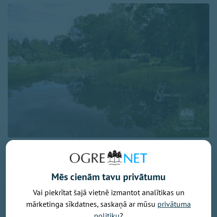
Attēls: Ogres novads
Ogres novada Mazozolu pagasts ierindojies piektajā
vietā starp Latvijas zaļākajiem pagastiem - šeit
Mēs cienām tavu privātumu
bioloģiski tiek apsaimniekoti 73,4 % no visas
Vai piekrītat šajā vietnē izmantot analītikas un
lauksaimniecībā izmantojamās zemes. Tas ir vairāk
mārketinga sīkdatnes, saskaņā ar mūsu
privātuma
nekā trīsarpus reizes virs valsts vidējā rādītāja un
politiku
?