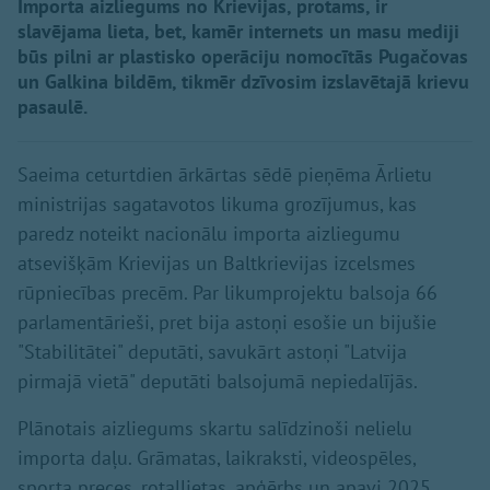
Importa aizliegums no Krievijas, protams, ir
slavējama lieta, bet, kamēr internets un masu mediji
būs pilni ar plastisko operāciju nomocītās Pugačovas
un Galkina bildēm, tikmēr dzīvosim izslavētajā krievu
pasaulē.
Saeima ceturtdien ārkārtas sēdē pieņēma Ārlietu
ministrijas sagatavotos likuma grozījumus, kas
paredz noteikt nacionālu importa aizliegumu
atsevišķām Krievijas un Baltkrievijas izcelsmes
rūpniecības precēm. Par likumprojektu balsoja 66
parlamentārieši, pret bija astoņi esošie un bijušie
"Stabilitātei" deputāti, savukārt astoņi "Latvija
pirmajā vietā" deputāti balsojumā nepiedalījās.
Plānotais aizliegums skartu salīdzinoši nelielu
importa daļu. Grāmatas, laikraksti, videospēles,
sporta preces, rotaļlietas, apģērbs un apavi 2025.