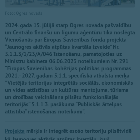
Foto: Ogres novads
2024. gada 15. jūlijā starp Ogres novada pašvaldību
un Centrālo finanšu un līgumu aģentūru tika noslēgta
Vienošanās par Eiropas Savienības fonda projekta
“Jaunogres aktīvās atpūtas kvartāla izveide” Nr.
5.1.1.3/1/23/A/046 īstenošanu, pamatojoties uz
Ministru kabineta 06.06.2023 noteikumiem Nr. 291
“Eiropas Savienības kohēzijas politikas programmas
2021.–2027. gadam 5.1.1. specifiskā atbalsta mērķa
”Vietējās teritorijas integrētās sociālās, ekonomiskās
un vides attīstības un kultūras mantojuma, tūrisma
un drošības veicināšana pilsētu funkcionālajās
teritorijās” 5.1.1.3. pasākuma “Publiskās ārtelpas
attīstība” īstenošanas noteikumi”.
Projekta
mērķis ir integrēt esošo teritoriju pilsētvidē
kā Jaunogres aktīvās atpūtas kvartālu, kurš