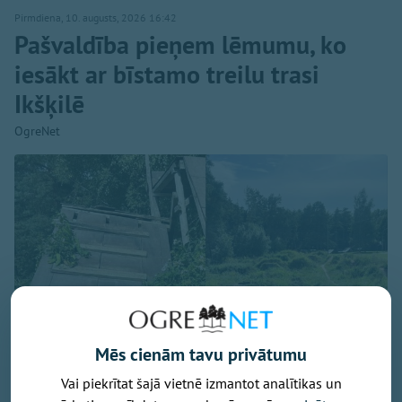
Pirmdiena, 10. augusts, 2026 16:42
Pašvaldība pieņem lēmumu, ko
iesākt ar bīstamo treilu trasi
Ikšķilē
OgreNet
Mēs cienām tavu privātumu
Vai piekrītat šajā vietnē izmantot analītikas un