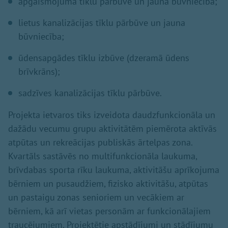
apgaismojuma tīklu pārbūve un jauna būvniecība;
lietus kanalizācijas tīklu pārbūve un jauna
būvniecība;
ūdensapgādes tīklu izbūve (dzeramā ūdens
brīvkrāns);
sadzīves kanalizācijas tīklu pārbūve.
Projekta ietvaros tiks izveidota daudzfunkcionāla un
dažādu vecumu grupu aktivitātēm piemērota aktīvās
atpūtas un rekreācijas publiskās ārtelpas zona.
Kvartāls sastāvēs no multifunkcionāla laukuma,
brīvdabas sporta rīku laukuma, aktivitāšu aprīkojuma
bērniem un pusaudžiem, fizisko aktivitāšu, atpūtas
un pastaigu zonas senioriem un vecākiem ar
bērniem, kā arī vietas personām ar funkcionālajiem
traucējumiem. Projektētie apstādījumi un stādījumu