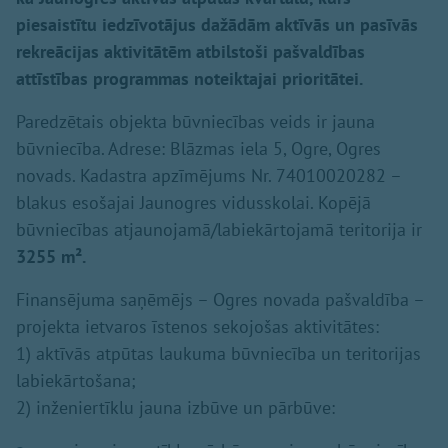
piesaistītu iedzīvotājus dažādām aktīvās un pasīvās
rekreācijas aktivitātēm atbilstoši pašvaldības
attīstības programmas noteiktajai prioritātei.
Paredzētais objekta būvniecības veids ir jauna
būvniecība. Adrese: Blāzmas iela 5, Ogre, Ogres
novads. Kadastra apzīmējums Nr. 74010020282 –
blakus esošajai Jaunogres vidusskolai. Kopējā
būvniecības atjaunojamā/labiekārtojamā teritorija ir
3255 m².
Finansējuma saņēmējs – Ogres novada pašvaldība –
projekta ietvaros īstenos sekojošas aktivitātes:
1) aktīvās atpūtas laukuma būvniecība un teritorijas
labiekārtošana;
2) inženiertīklu jauna izbūve un pārbūve: