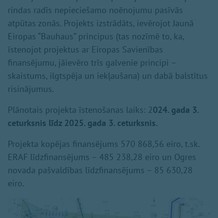
rindas radīs nepieciešamo noēnojumu pasīvās
atpūtas zonās. Projekts izstrādāts, ievērojot Jaunā
Eiropas “Bauhaus” principus (tas nozīmē to, ka,
īstenojot projektus ar Eiropas Savienības
finansējumu, jāievēro trīs galvenie principi –
skaistums, ilgtspēja un iekļaušana) un dabā balstītus
risinājumus.
Plānotais projekta īstenošanas laiks: 2
024. gada 3.
ceturksnis līdz 2025. gada 3. ceturksnis.
Projekta kopējas finansējums 570 868,56 eiro, t.sk.
ERAF līdzfinansējums – 485 238,28 eiro un Ogres
novada pašvaldības līdzfinansējums – 85 630,28
eiro.