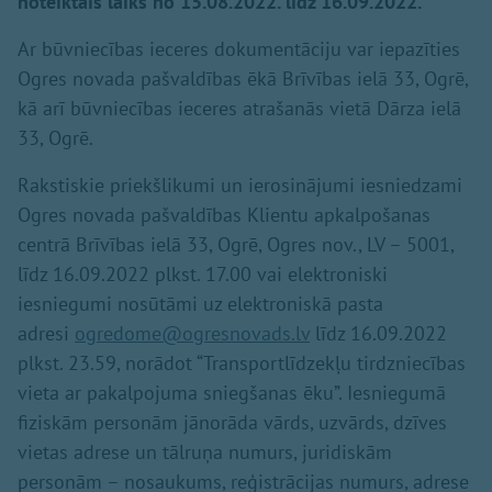
noteiktais laiks no 15.08.2022. līdz 16.09.2022.
Ar būvniecības ieceres dokumentāciju var iepazīties
Ogres novada pašvaldības ēkā Brīvības ielā 33, Ogrē,
kā arī būvniecības ieceres atrašanās vietā Dārza ielā
33, Ogrē.
Rakstiskie priekšlikumi un ierosinājumi iesniedzami
Ogres novada pašvaldības Klientu apkalpošanas
centrā Brīvības ielā 33, Ogrē, Ogres nov., LV – 5001,
līdz 16.09.2022 plkst. 17.00 vai elektroniski
iesniegumi nosūtāmi uz elektroniskā pasta
adresi
ogredome@ogresnovads.lv
līdz 16.09.2022
plkst. 23.59, norādot “Transportlīdzekļu tirdzniecības
vieta ar pakalpojuma sniegšanas ēku”. Iesniegumā
fiziskām personām jānorāda vārds, uzvārds, dzīves
vietas adrese un tālruņa numurs, juridiskām
personām – nosaukums, reģistrācijas numurs, adrese