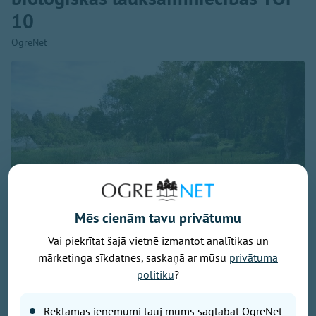
10
OgreNet
Mēs cienām tavu privātumu
Vai piekrītat šajā vietnē izmantot analītikas un
mārketinga sīkdatnes, saskaņā ar mūsu
privātuma
Attēls: Ogres novads
politiku
?
Ogres novada Mazozolu pagasts ierindojies piektajā
vietā starp Latvijas zaļākajiem pagastiem - šeit
Reklāmas ieņēmumi ļauj mums saglabāt OgreNet