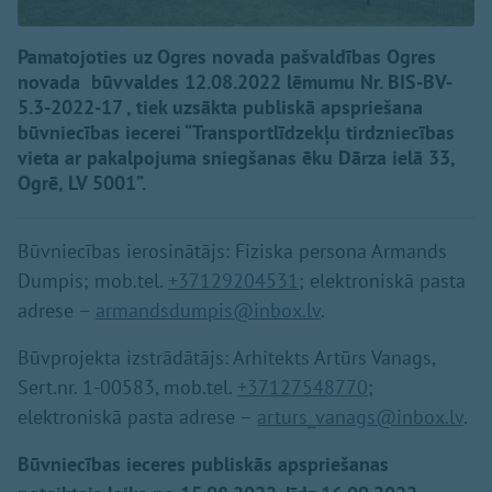
Pamatojoties uz Ogres novada pašvaldības Ogres
novada būvvaldes 12.08.2022 lēmumu Nr. BIS-BV-
5.3-2022-17 , tiek uzsākta publiskā apspriešana
būvniecības iecerei “Transportlīdzekļu tirdzniecības
vieta ar pakalpojuma sniegšanas ēku Dārza ielā 33,
Ogrē, LV 5001”.
Būvniecības ierosinātājs: Fiziska persona Armands
Dumpis; mob.tel.
+37129204531
; elektroniskā pasta
adrese –
armandsdumpis@inbox.lv
.
Būvprojekta izstrādātājs: Arhitekts Artūrs Vanags,
Sert.nr. 1-00583, mob.tel.
+37127548770
;
elektroniskā pasta adrese –
arturs_vanags@inbox.lv
.
Būvniecības ieceres publiskās apspriešanas