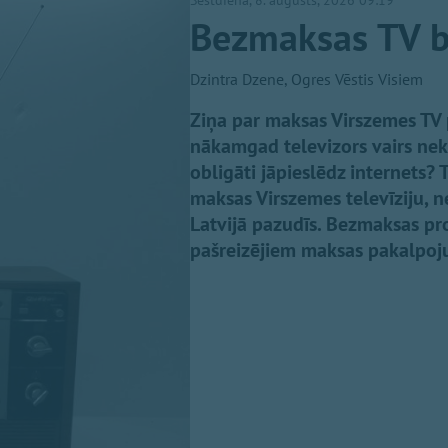
Sestdiena, 8. augusts, 2026 09:19
Bezmaksas TV b
Dzintra Dzene, Ogres Vēstis Visiem
Ziņa par maksas Virszemes TV p
nākamgad televizors vairs nek
obligāti jāpieslēdz internets?
maksas Virszemes televīziju, 
Latvijā pazudīs. Bezmaksas p
pašreizējiem maksas pakalpojum