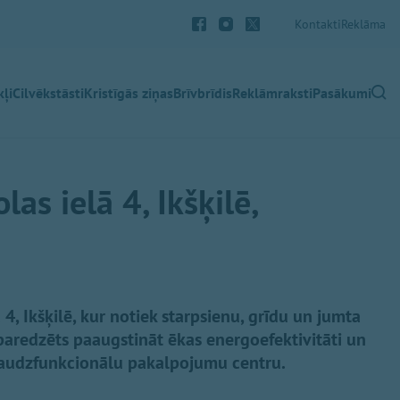
Kontakti
Reklāma
ļi
Cilvēkstāsti
Kristīgās ziņas
Brīvbrīdis
Reklāmraksti
Pasākumi
as ielā 4, Ikšķilē,
ā 4, Ikšķilē, kur notiek starpsienu, grīdu un jumta
paredzēts paaugstināt ēkas energoefektivitāti un
daudzfunkcionālu pakalpojumu centru.