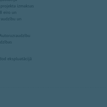
u projekta izmaksas
88 eiro un
zraudzību un
 Autoruzraudzību
udzības
dod ekspluatācijā