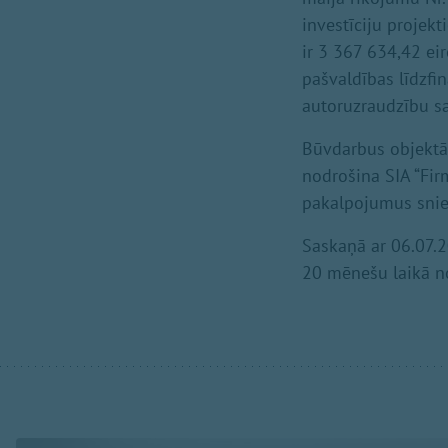
investīciju projekt
ir 3 367 634,42 eir
pašvaldības līdzfi
autoruzraudzību sa
Būvdarbus objektā 
nodrošina SIA “Fi
pakalpojumus snie
Saskaņā ar 06.07.2
20 mēnešu laikā n