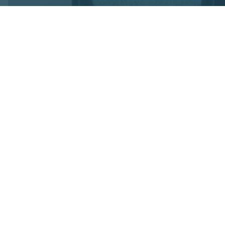
Foto: OVV
Satiksmes ministri
zemes televīzijas 
«Tet» tiesības sn
nākamajā konkursā
Bezmaksas apraid
«Tet» sabiedrisko 
uzņēmuma ieskatā 