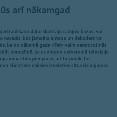
ūs arī nākamgad
ārtraukšanu daļai skatītāju radījusi bažas: vai
o nerādīs, būs jāmaina antena un dekoders vai
 Tas, ka no nākamā gada «Tet» vairs nenodrošinās
nebūt nenozīmē, ka ar antenu uztveramā televīzija
rogrammas būs pieejamas arī turpmāk, bet
a klientiem nāksies izvēlēties citus risinājumus.