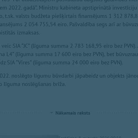
iem 2022. gadā”. Ministru kabineta apstiprinātā investīcij
o, t.sk. valsts budžeta piešķirtais finansējums 1 312 878,
nansējums 2 054 755,54 eiro. Pašvaldība segs arī ar būvu
istītās izmaksas.
veic SIA “JC” (līguma summa 2 783 168,95 eiro bez PVN).
rma L4” (līguma summa 17 600 eiro bez PVN), bet būvuzra
dz SIA “Vires” (līguma summa 24 000 eiro bez PVN).
022. noslēgto līgumu būvdarbi jāpabeidz un objekts jāno
o līguma noslēgšanas brīža.
Nākamais raksts