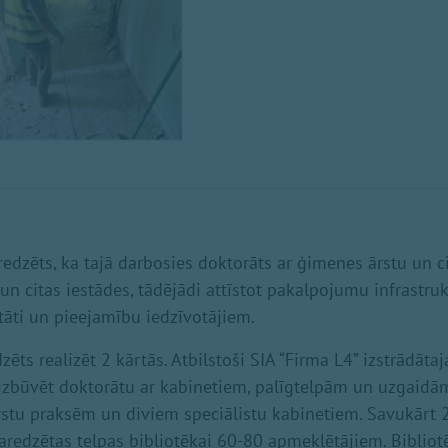
redzēts, ka tajā darbosies doktorāts ar ģimenes ārstu un c
 un citas iestādes, tādējādi attīstot pakalpojumu infrastru
āti un pieejamību iedzīvotājiem.
ēts realizēt 2 kārtās. Atbilstoši SIA “Firma L4” izstrādāt
s izbūvēt doktorātu ar kabinetiem, palīgtelpām un uzgai
tu praksēm un diviem speciālistu kabinetiem. Savukārt 2
redzētas telpas bibliotēkai 60-80 apmeklētājiem. Bibliotē