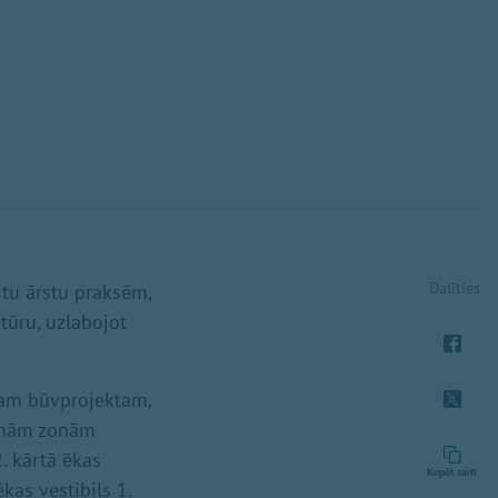
Dalīties
itu ārstu praksēm,
ktūru, uzlabojot
ajam būvprojektam,
dāmām zonām
. kārtā ēkas
Kopēt saiti
kas vestibils 1.