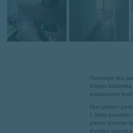
Pārbūvējot ēku, pa
Ikšķiles bibliotēka
pakalpojumu kvalit
Ēkas pārbūvi paredz
1. kārtā paredzēt
piecām ģimenes ārs
divstāvu apjomā pa