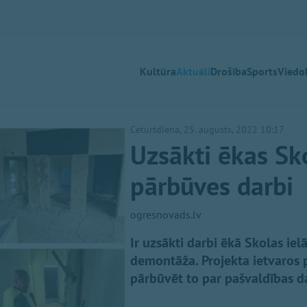
Kultūra
Aktuāli
Drošība
Sports
Viedok
Ceturtdiena, 25. augusts, 2022 10:17
Uzsākti ēkas Skol
pārbūves darbi
ogresnovads.lv
Ir uzsākti darbi ēkā Skolas iel
demontāža. Projekta ietvaros 
pārbūvēt to par pašvaldības 