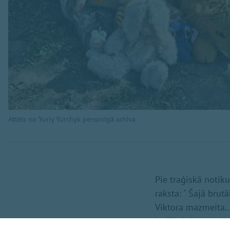
Attēls no Yuriy Yurchyk personīgā arhīva
Pie traģiskā notik
raksta: " Šajā bru
Viktora mazmeita...
ka "Kad ziņās notie