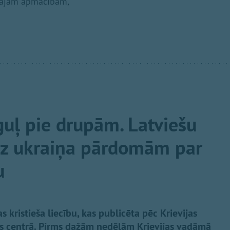
lārajām apmācībām,
guļ pie drupām. Latviešu
uz ukraiņa pārdomām par
u
s kristieša liecību, kas publicēta pēc Krievijas
as centrā. Pirms dažām nedēļām Krievijas vadāmā