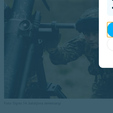
Foto: Ogres 54. bataljona zemessargi