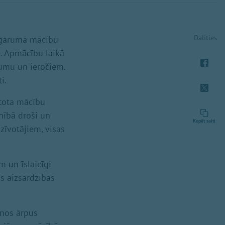
Dalīties
u garumā mācību
e. Apmācību laikā
jumu un ieročiem.
i.
ntota mācību
lnībā droši un
Kopēt saiti
zīvotājiem, visas
m un īslaicīgi
as aizsardzības
anos ārpus