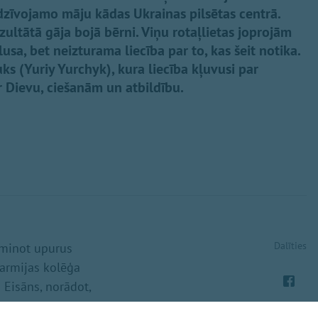
dzīvojamo māju kādas Ukrainas pilsētas centrā.
ezultātā gāja bojā bērni. Viņu rotaļlietas joprojām
sa, bet neizturama liecība par to, kas šeit notika.
čuks (Yuriy Yurchyk), kura liecība kļuvusi par
 Dievu, ciešanām un atbildību.
Dalīties
eminot upurus
 armijas kolēģa
s Eisāns, norādot,