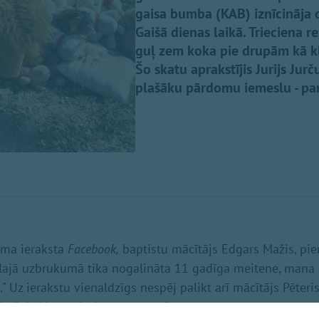
gaisa bumba (KAB) iznīcināja 
Gaišā dienas laikā. Trieciena r
guļ zem koka pie drupām kā klu
Šo skatu aprakstījis Jurijs Jur
plašāku pārdomu iemeslu - par
uma ieraksta
Facebook,
baptistu mācītājs Edgars Mažis, pi
tālajā uzbrukumā tika nogalināta 11 gadīga meitene, mana
" Uz ierakstu vienaldzīgs nespēj palikt arī mācītājs Pēteri
košais kļūst stipri personīgs…"