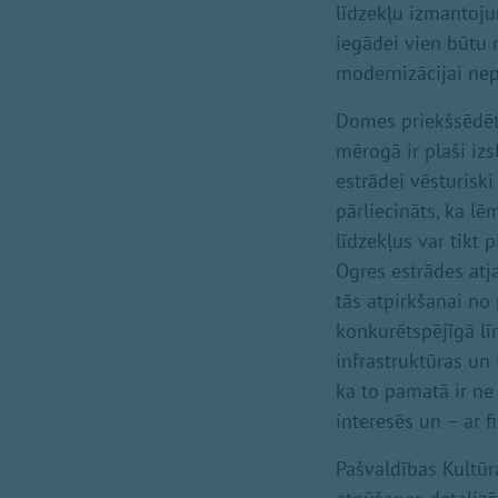
līdzekļu izmantoju
iegādei vien būtu 
modernizācijai nep
Domes priekšsēdētā
mērogā ir plaši iz
estrādei vēsturiski
pārliecināts, ka l
līdzekļus var tikt
Ogres estrādes atj
tās atpirkšanai no 
konkurētspējīgā līm
infrastruktūras un 
ka to pamatā ir ne 
interesēs un – ar 
Pašvaldības Kultūr