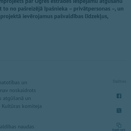
umprojekts par Ogres estrādes iespējamu atgūšanu
 to no pašreizējā īpašnieka – privātpersonas –, un
 projektā ievērojamus pašvaldības līdzekļus,
Dalīties
matotības un
 nav noskaidrots
ās atgūšanā un
s Kultūras komiteja
valdības naudas
Kopēt saiti