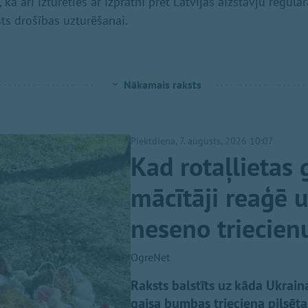
kā arī izturēties ar izpratni pret Latvijas aizstāvju regu
sts drošības uzturēšanai.
Nākamais raksts
Piektdiena, 7. augusts, 2026 10:07
Kad rotaļlietas 
mācītāji reaģē 
neseno triecien
OgreNet
Raksts balstīts uz kāda Ukraina
gaisa bumbas trieciena pilsēt