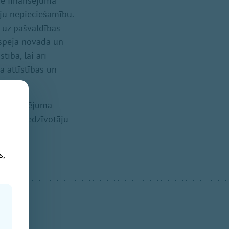
ie finansējuma
iju nepieciešamību.
 uz pašvaldības
tspēja novada un
tība, lai arī
a attīstības un
ta izvērtējuma
jus un iedzīvotāju
s,