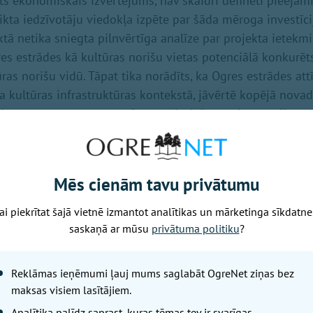
ts ekonomiskais izvērtējums, nav skaidri definēti pieejam
veikta iedzīvotāju viedokļa izpēte par šāda mēroga investīc
ā netika sniegta pilnvērtīga analīze par projekta ietekmi
res estrādes kā kultūras norišu vietas potenciālā konkurē
ras norišu vidū. Tāpat tika norādīts, ka Ogres estrādes attīs
a kultūras infrastruktūras kontekstā, jāvērtē kopējā novad
ietvarā, ņemot vērā arī citas nepieciešamās investīcijas.
vienojās, ka jautājums turpināms skatīt tikai pēc detalizē
 ietvertu finanšu aprēķinus, iespējamās attīstības scenāri
Mēs cienām tavu privātumu
ai piekrītat šajā vietnē izmantot analītikas un mārketinga sīkdatne
saskaņā ar mūsu
privātuma politiku
?
Nākamais raksts
Reklāmas ieņēmumi ļauj mums saglabāt OgreNet ziņas bez
maksas visiem lasītājiem.
Piektdiena, 7. augusts, 2026 14:33
Analītika palīdz saprast, kuras tēmas tev ir svarīgas.