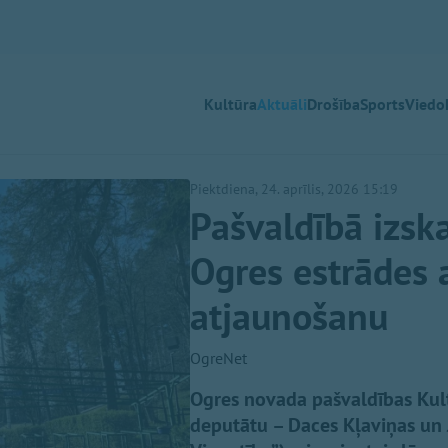
Kultūra
Aktuāli
Drošība
Sports
Viedok
Piektdiena, 24. aprīlis, 2026 15:19
Pašvaldībā izsk
Ogres estrādes 
atjaunošanu
OgreNet
Ogres novada pašvaldības Kultū
deputātu – Daces Kļaviņas un J