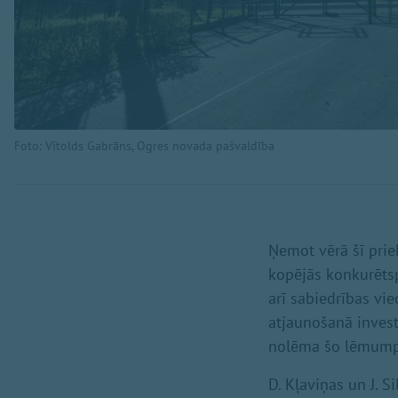
Foto: Vitolds Gabrāns, Ogres novada pašvaldība
Ņemot vērā šī pri
kopējās konkurētsp
arī sabiedrības vi
atjaunošanā invest
nolēma šo lēmumpro
D. Kļaviņas un J. 