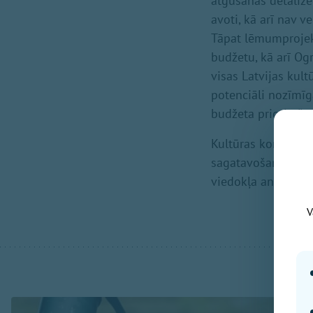
atgūšanas detalizē
avoti, kā arī nav 
Tāpat lēmumprojekt
budžetu, kā arī Og
visas Latvijas kultū
potenciāli nozīmīg
budžeta prioritāšu 
Kultūras komiteja 
sagatavošanas, kas
viedokļa analīzi.
V