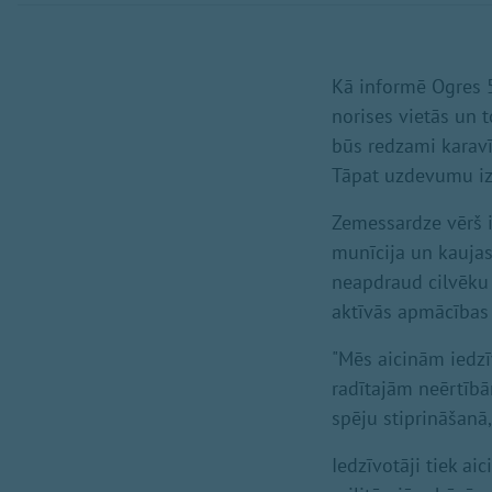
Kā informē Ogres 5
norises vietās un 
būs redzami karavī
Tāpat uzdevumu izpi
Zemessardze vērš 
munīcija un kaujas i
neapdraud cilvēku 
aktīvās apmācības i
"Mēs aicinām iedzīv
radītajām neērtībā
spēju stiprināšanā,
Iedzīvotāji tiek ai