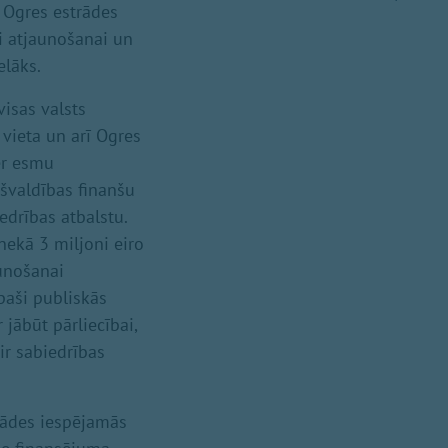
i Ogres estrādes
ai atjaunošanai un
elāks.
isas valsts
vieta un arī Ogres
mēr esmu
ašvaldības finanšu
edrības atbalstu.
nekā 3 miljoni eiro
aunošanai
īpaši publiskās
jābūt pārliecībai,
ir sabiedrības
trādes iespējamās