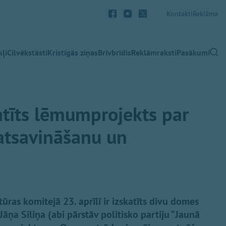
Kontakti
Reklāma
ļi
Cilvēkstāsti
Kristīgās ziņas
Brīvbrīdis
Reklāmraksti
Pasākumi
atīts lēmumprojekts par
atsavināšanu un
ras komitejā 23. aprīlī ir izskatīts divu domes
āņa Siliņa (abi pārstāv politisko partiju “Jaunā