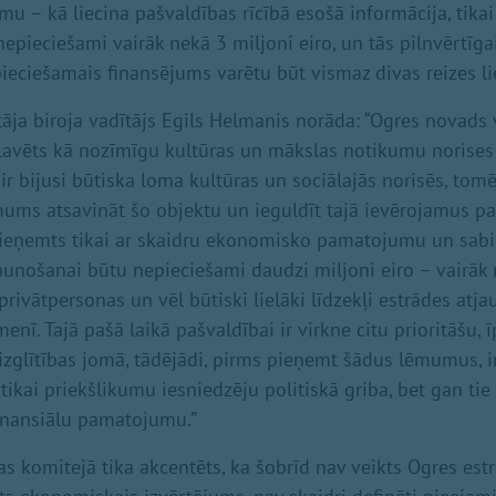
mu – kā liecina pašvaldības rīcībā esošā informācija, tika
nepieciešami vairāk nekā 3 miljoni eiro, un tās pilnvērtīg
ieciešamais finansējums varētu būt vismaz divas reizes li
ja biroja vadītājs Egils Helmanis norāda: “Ogres novads v
slavēts kā nozīmīgu kultūras un mākslas notikumu norises 
 ir bijusi būtiska loma kultūras un sociālajās norisēs, to
ēmums atsavināt šo objektu un ieguldīt tajā ievērojamus p
 pieņemts tikai ar skaidru ekonomisko pamatojumu un sabi
aunošanai būtu nepieciešami daudzi miljoni eiro – vairāk 
privātpersonas un vēl būtiski lielāki līdzekļi estrādes atj
enī. Tajā pašā laikā pašvaldībai ir virkne citu prioritāšu, 
izglītības jomā, tādējādi, pirms pieņemt šādus lēmumus, ir 
tikai priekšlikumu iesniedzēju politiskā griba, bet gan tie 
finansiālu pamatojumu.”
as komitejā tika akcentēts, ka šobrīd nav veikts Ogres es