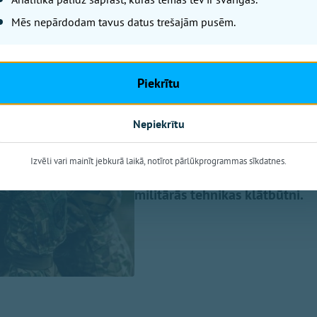
Ogres un Turkal
Mēs nepārdodam tavus datus trešajām pusēm.
Zemessardzes mi
iedzīvotājus aic
Piekrītu
OgreNet
Nepiekrītu
No 7. līdz 9. augustam Ogres m
Zemessardzes 2. Vidzemes brig
Izvēli vari mainīt jebkurā laikā, notīrot pārlūkprogrammas sīkdatnes.
Iedzīvotāji tiek aicināti ar sap
militārās tehnikas klātbūtni.