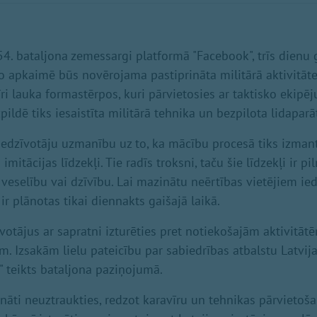
4. bataljona zemessargi platformā "Facebook", trīs dien
to apkaimē būs novērojama pastiprināta militārā aktivitāt
ri lauka formastērpos, kuri pārvietosies ar taktisko ekipē
ldē tiks iesaistīta militārā tehnika un bezpilota lidaparāt
iedzīvotāju uzmanību uz to, ka mācību procesā tiks izma
mitācijas līdzekļi. Tie radīs troksni, taču šie līdzekļi ir pi
veselību vai dzīvību. Lai mazinātu neērtības vietējiem ied
r plānotas tikai diennakts gaišajā laikā.
otājus ar sapratni izturēties pret notiekošajām aktivitātē
m. Izsakām lielu pateicību par sabiedrības atbalstu Latvij
" teikts bataljona paziņojumā.
cināti neuztraukties, redzot karavīru un tehnikas pārvietoš