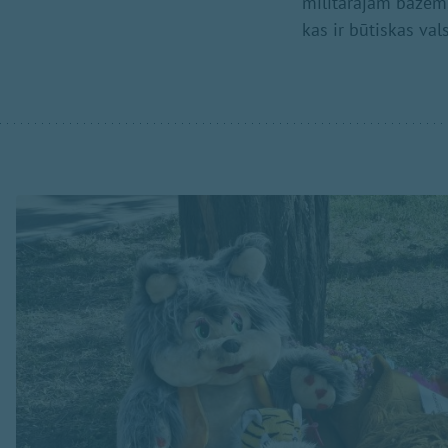
militārajām bāzēm, 
kas ir būtiskas val