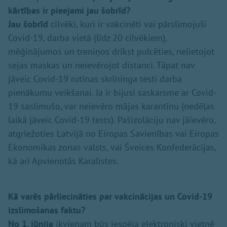
kārtības ir pieejami jau šobrīd?
Jau šobrīd
cilvēki, kuri ir vakcinēti vai pārslimojuši
Covid-19, darba vietā (līdz 20 cilvēkiem),
mēģinājumos un treniņos drīkst pulcēties, nelietojot
sejas maskas un neievērojot distanci. Tāpat nav
jāveic Covid-19 rutīnas skrīninga testi darba
pienākumu veikšanai. Ja ir bijusi saskarsme ar Covid-
19 saslimušo, var neievēro mājas karantīnu (nedēļas
laikā jāveic Covid-19 tests). Pašizolāciju nav jāievēro,
atgriežoties Latvijā no Eiropas Savienības vai Eiropas
Ekonomikas zonas valsts, vai Šveices Konfederācijas,
kā arī Apvienotās Karalistes.
Kā varēs pārliecināties par vakcinācijas un Covid-19
izslimošanas faktu?
No 1. jūnija
ikvienam būs iespēja elektroniski vietnē