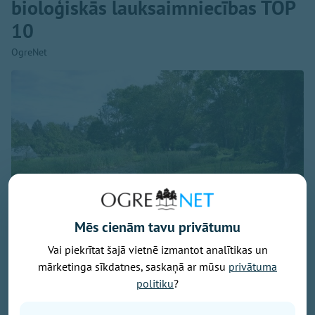
bioloģiskās lauksaimniecības TOP
10
OgreNet
Mēs cienām tavu privātumu
Vai piekrītat šajā vietnē izmantot analītikas un
mārketinga sīkdatnes, saskaņā ar mūsu
privātuma
Attēls: Ogres novads
politiku
?
Ogres novada Mazozolu pagasts ierindojies piektajā