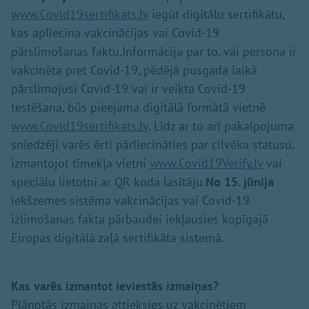
www.Covid19sertifikats.lv
iegūt digitālu sertifikātu,
kas apliecina vakcinācijas vai Covid-19
pārslimošanas faktu.Informācija par to, vai persona ir
vakcinēta pret Covid-19, pēdējā pusgada laikā
pārslimojusi Covid-19 vai ir veikta Covid-19
testēšana, būs pieejama digitālā formātā vietnē
www.Covid19sertifikats.lv
. Līdz ar to arī pakalpojuma
sniedzēji varēs ērti pārliecināties par cilvēka statusu,
izmantojot tīmekļa vietni
www.Covid19Verify.lv
vai
speciālu lietotni ar QR koda lasītāju.
No 15. jūnija
iekšzemes sistēma vakcinācijas vai Covid-19
izlimošanas fakta pārbaudei iekļausies kopīgajā
Eiropas digitālā zaļā sertifikāta sistemā.
Kas varēs izmantot ieviestās izmaiņas?
Plānotās izmaiņas attieksies uz vakcinētiem