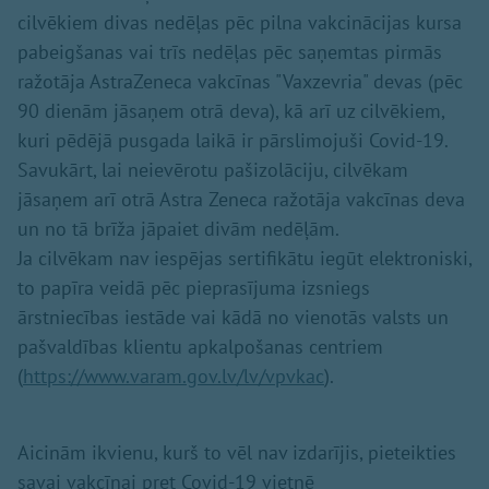
cilvēkiem divas nedēļas pēc pilna vakcinācijas kursa
pabeigšanas vai trīs nedēļas pēc saņemtas pirmās
ražotāja AstraZeneca vakcīnas "Vaxzevria" devas (pēc
90 dienām jāsaņem otrā deva), kā arī uz cilvēkiem,
kuri pēdējā pusgada laikā ir pārslimojuši Covid-19.
Savukārt, lai neievērotu pašizolāciju, cilvēkam
jāsaņem arī otrā Astra Zeneca ražotāja vakcīnas deva
un no tā brīža jāpaiet divām nedēļām.
Ja cilvēkam nav iespējas sertifikātu iegūt elektroniski,
to papīra veidā pēc pieprasījuma izsniegs
ārstniecības iestāde vai kādā no vienotās valsts un
pašvaldības klientu apkalpošanas centriem
(
https://www.varam.gov.lv/lv/vpvkac
).
Aicinām ikvienu, kurš to vēl nav izdarījis, pieteikties
savai vakcīnai pret Covid-19 vietnē