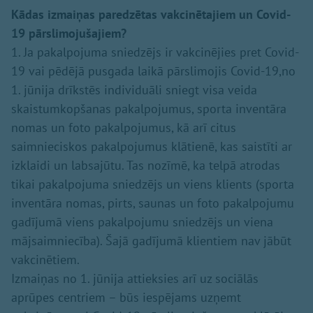
Kādas izmaiņas paredzētas vakcinētajiem un Covid-
19 pārslimojušajiem?
1. Ja pakalpojuma sniedzējs ir vakcinējies pret Covid-
19 vai pēdējā pusgada laikā pārslimojis Covid-19,no
1. jūnija drīkstēs individuāli sniegt visa veida
skaistumkopšanas pakalpojumus, sporta inventāra
nomas un foto pakalpojumus, kā arī citus
saimnieciskos pakalpojumus klātienē, kas saistīti ar
izklaidi un labsajūtu. Tas nozīmē, ka telpā atrodas
tikai pakalpojuma sniedzējs un viens klients (sporta
inventāra nomas, pirts, saunas un foto pakalpojumu
gadījumā viens pakalpojumu sniedzējs un viena
mājsaimniecība). Šajā gadījumā klientiem nav jābūt
vakcinētiem.
Izmaiņas no 1. jūnija attieksies arī uz sociālās
aprūpes centriem – būs iespējams uzņemt