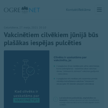
Kontakti
Reklāma
Ceturtdiena, 27. maijs, 2021 20:10
Vakcinētiem cilvēkiem jūnijā būs
plašākas iespējas pulcēties