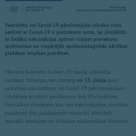
Vakcinētu vai Covid-19 pārslimojušu cilvēku risks
saslimt ar Covid-19 ir pietiekami zems, lai jūnijālīdz
ar lielāku vakcinācijas aptveri viņiem piemērotu
izņēmumus no vispārējās epidemioloģiskās kārtības -
plašākas iespējas pulcēties.
Ministru kabinets šodien, 27. maijā, atbalstīja
vairākas izmaiņas, kas tostarp
no 15. jūnija
ļaus
pulcēties vakcinētiem vai Covid-19 pārslimojušiem
cilvēkiem privātos pasākumos līdz 20 cilvēkiem.
Vienlaikus cilvēkiem, kas nav vakcinējušies, drošības
pasākumi tiks pakāpeniski mazināti atbilstoši
iepriekš lemtajam un krītoties saslimstības līmenim.