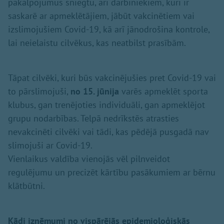
pakalpojumus sniegtu, arī darbiniekiem, kuri ir
saskarē ar apmeklētājiem, jābūt vakcinētiem vai
izslimojušiem Covid-19, kā arī jānodrošina kontrole,
lai neielaistu cilvēkus, kas neatbilst prasībām.
Tāpat cilvēki, kuri būs vakcinējušies pret Covid-19 vai
to pārslimojuši,
no 15. jūnija
varēs apmeklēt sporta
klubus, gan trenējoties individuāli, gan apmeklējot
grupu nodarbības. Telpā nedrīkstēs atrasties
nevakcinēti cilvēki vai tādi, kas pēdējā pusgadā nav
slimojuši ar Covid-19.
Vienlaikus valdība vienojās vēl pilnveidot
regulējumu un precizēt kārtību pasākumiem ar bērnu
klātbūtni.
Kādi izņēmumi no vispārējās epidemioloģiskās