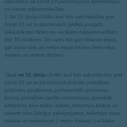
vakcinētus vai Covid-19 pārslimojušus apmeklētājus
no vienas mājsaimniecības.
2. No 15. jūnija cilvēki, kuri būs vakcinējušies pret
Covid-19 vai to pārslimojuši pēdējā pusgada
laikā,drīkstēs tikties no vairākām mājsaimniecībām
līdz 20 cilvēkiem. Tās varēs būt gan tikšanās telpās,
gan ārpus tām, un nebūs nepieciešams lietot sejas
maskas un ievērot distanci.
Tāpat
no 15. jūnija
cilvēki, kuri būs vakcinējušies pret
Covid-19 vai to pārslimojuši,drīkstēs piedalīties
publiskos pasākumos, profesionālās pilnveides
kursos, piedalīties laulību ceremonijās, apmeklēt
kafejnīcas, kino teātra izrādes, koncertus, klubus un
saņemt citus līdzīgus pakalpojumus, nelietojot sejas
maskas un neievērojot 2 metru distanci. Lai šādus