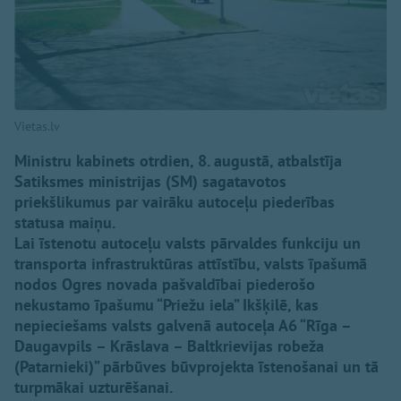
Vietas.lv
Ministru kabinets otrdien, 8. augustā, atbalstīja
Satiksmes ministrijas (SM) sagatavotos
priekšlikumus par vairāku autoceļu piederības
statusa maiņu.
Lai īstenotu autoceļu valsts pārvaldes funkciju un
transporta infrastruktūras attīstību, valsts īpašumā
nodos Ogres novada pašvaldībai piederošo
nekustamo īpašumu “Priežu iela” Ikšķilē, kas
nepieciešams valsts galvenā autoceļa A6 “Rīga –
Daugavpils – Krāslava – Baltkrievijas robeža
(Patarnieki)” pārbūves būvprojekta īstenošanai un tā
turpmākai uzturēšanai.