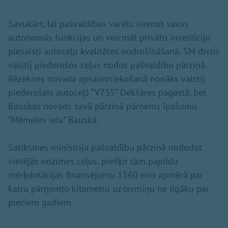
Savukārt, lai pašvaldības varētu īstenot savas
autonomās funkcijas un veicināt privāto investīciju
piesaisti autoceļu kvalitātes nodrošināšanā, SM divus
valstij piederošos ceļus nodos pašvaldību pārziņā.
Rēzeknes novada apsaimniekošanā nonāks valstij
piederošais autoceļš “V735” Dekšāres pagastā, bet
Bauskas novads savā pārziņā pārņems īpašumu
“Mēmeles iela” Bauskā.
Satiksmes ministrija pašvaldību pārziņā nododot
vietējās nozīmes ceļus, piešķir tām papildu
mērķdotācijas finansējumu 1560 eiro apmērā par
katru pārņemto kilometru uz termiņu ne ilgāku par
pieciem gadiem.