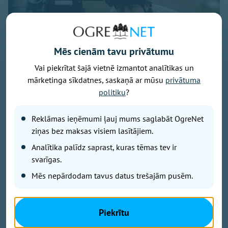
Mēs cienām tavu privātumu
Vai piekrītat šajā vietnē izmantot analītikas un
mārketinga sīkdatnes, saskaņā ar mūsu
privātuma
politiku
?
Foto: Ogres 54. bataljona zemessargi
Reklāmas ieņēmumi ļauj mums saglabāt OgreNet
No 7. līdz 9. augustam Ogres militārajā bāzē un
ziņas bez maksas visiem lasītājiem.
Turkalnes mežos notiks Zemessardzes 2. Vidzemes
Analītika palīdz saprast, kuras tēmas tev ir
brigādes 54. kaujas atbalsta bataljona apmācības.
Iedzīvotāji tiek aicināti ar sapratni izturēties pret
svarīgas.
īslaicīgiem trokšņiem un militārās tehnikas klātbūtni.
Mēs nepārdodam tavus datus trešajām pusēm.
Kā informē Ogres 54. bataljona zemessargi platformā
Piekrītu
"Facebook", trīs dienu garumā mācību norises vietās