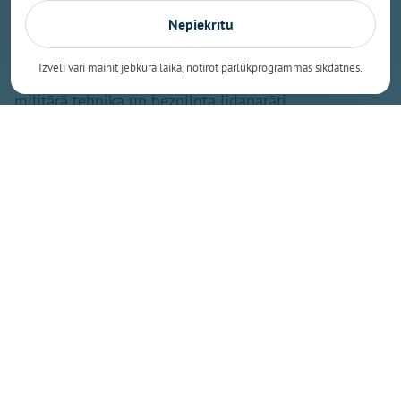
un to apkaimē būs novērojama pastiprināta militārā
Nepiekrītu
aktivitāte. Apmācību laikā būs redzami karavīri lauka
formastērpos, kuri pārvietosies ar taktisko ekipējumu
Izvēli vari mainīt jebkurā laikā, notīrot pārlūkprogrammas sīkdatnes.
un ieročiem. Tāpat uzdevumu izpildē tiks iesaistīta
militārā tehnika un bezpilota lidaparāti.
Zemessardze vērš iedzīvotāju uzmanību uz to, ka
mācību procesā tiks izmantota mācību munīcija un
kaujas imitācijas līdzekļi. Tie radīs troksni, taču šie
līdzekļi ir pilnībā droši un neapdraud cilvēku
veselību vai dzīvību. Lai mazinātu neērtības
vietējiem iedzīvotājiem, visas aktīvās apmācības ir
plānotas tikai diennakts gaišajā laikā.
"Mēs aicinām iedzīvotājus ar sapratni izturēties pret
notiekošajām aktivitātēm un īslaicīgi radītajām
neērtībām. Izsakām lielu pateicību par sabiedrības
atbalstu Latvijas aizsardzības spēju stiprināšanā,"