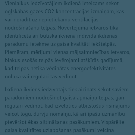
Vienlaikus iedzīvotājiem ikdienā ieteicams sekot
ogļskābās gāzes CO2 koncentrācijas izmaiņām, kas
var norādīt uz nepietiekamu ventilācijas
nodrošināšanu telpās. Novērtējuma ietvaros tika
identificēta arī būtiska ikviena indivīda ikdienas
paradumu ietekme uz gaisa kvalitāti iekštelpās.
Piemēram, mērījumi vienas mājsaimniecības ietvaros,
blakus esošās telpās ievērojami atšķīrās gadījumā,
kad telpas netika vēdinātas energoefektivitātes
nolūkā vai regulāri tās vēdinot.
Ikdienā ikviens iedzīvotājs tiek aicināts sekot saviem
paradumiem nodrošinot gaisa apmaiņu telpās, gan
regulāri vēdinot, kad izvēloties atbilstošus risinājums
veicot logu, durvju nomaiņu, kā arī īpašu uzmanību
pievēršot ēkas siltināšanas pasākumiem. Vispārējie
gaisa kvalitātes uzlabošanas pasākumi veicina