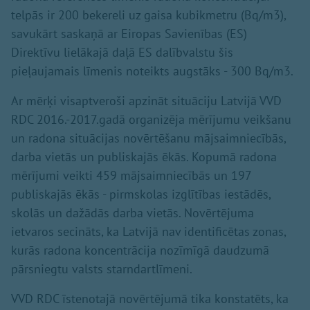
telpās ir 200 bekereli uz gaisa kubikmetru (Bq/m3),
savukārt saskaņā ar Eiropas Savienības (ES)
Direktīvu lielākajā daļā ES dalībvalstu šis
pieļaujamais līmenis noteikts augstāks - 300 Bq/m3.
Ar mērķi visaptveroši apzināt situāciju Latvijā VVD
RDC 2016.-2017.gadā organizēja mērījumu veikšanu
un radona situācijas novērtēšanu mājsaimniecībās,
darba vietās un publiskajās ēkās. Kopumā radona
mērījumi veikti 459 mājsaimniecībās un 197
publiskajās ēkās - pirmskolas izglītības iestādēs,
skolās un dažādās darba vietās. Novērtējuma
ietvaros secināts, ka Latvijā nav identificētas zonas,
kurās radona koncentrācija nozīmīgā daudzumā
pārsniegtu valsts starndartlīmeni.
VVD RDC īstenotajā novērtējumā tika konstatēts, ka