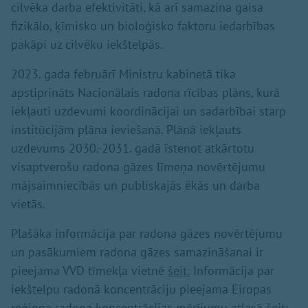
cilvēka darba efektivitāti, kā arī samazina gaisa
fizikālo, ķīmisko un bioloģisko faktoru iedarbības
pakāpi uz cilvēku iekštelpās.
2023. gada februārī Ministru kabinetā tika
apstiprināts Nacionālais radona rīcības plāns, kurā
iekļauti uzdevumi koordinācijai un sadarbībai starp
institūcijām plāna ieviešanā. Plānā iekļauts
uzdevums 2030.-2031. gadā īstenot atkārtotu
visaptverošu radona gāzes līmeņa novērtējumu
mājsaimniecībās un publiskajās ēkās un darba
vietās.
Plašāka informācija par radona gāzes novērtējumu
un pasākumiem radona gāzes samazināšanai ir
pieejama VVD tīmekļa vietnē
šeit:
Informācija par
iekštelpu radonā koncentrāciju pieejama Eiropas
reģiona radona koncentrācijas mērījumu atlasā
šeit: