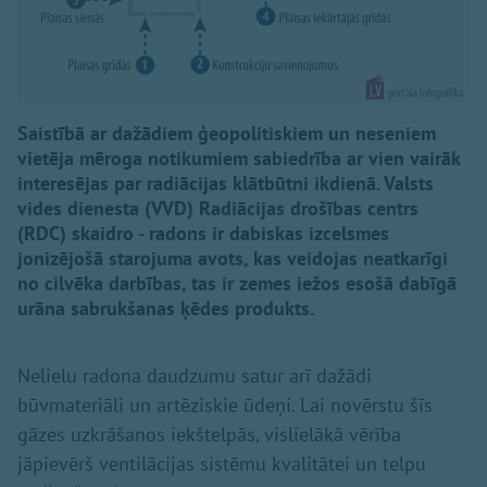
Saistībā ar dažādiem ģeopolitiskiem un neseniem
vietēja mēroga notikumiem sabiedrība ar vien vairāk
interesējas par radiācijas klātbūtni ikdienā. Valsts
vides dienesta (VVD) Radiācijas drošības centrs
(RDC) skaidro - radons ir dabiskas izcelsmes
jonizējošā starojuma avots, kas veidojas neatkarīgi
no cilvēka darbības, tas ir zemes iežos esošā dabīgā
urāna sabrukšanas ķēdes produkts.
Nelielu radona daudzumu satur arī dažādi
būvmateriāli un artēziskie ūdeņi. Lai novērstu šīs
gāzes uzkrāšanos iekštelpās, vislielākā vērība
jāpievērš ventilācijas sistēmu kvalitātei un telpu