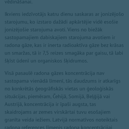
vēdināšanai.
Ikviens iedzīvotājs katru dienu saskaras ar jonizējošo
starojumu, ko izstaro dažādi apkārtējie vidē esošie
jonizējošie starojuma avoti. Viens no biežāk
sastopamajiem dabiskajiem starojuma avotiem ir
radona gāze, kas ir inerta radioaktīva gāze bez krāsas
un smaržas, tā ir 7,5 reizes smagāka par gaisu, tā labi
šķīst ūdenī un organiskos šķidrumos.
Visā pasaulē radona gāzes koncentrācija nav
sastopama vienādā līmenī, tās daudzums ir atkarīgs
no konkrētās ģeogrāfiskās vietas un ģeoloģiskās
situācijas, piemēram, Čehijā, Somijā, Beļģijā vai
Austrijā, koncentrācija ir īpaši augsta, tas
skaidrojams ar zemes virskārtai tuvu esošajiem
granīta veida iežiem. Latvijā normatīvos noteiktais
radona references līmenis radona koncentrācijai