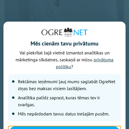
Mēs cienām tavu privātumu
Vai piekrītat šajā vietnē izmantot analītikas un
Foto: pexels.com
mārketinga sīkdatnes, saskaņā ar mūsu
privātuma
Latvijā turpina pieaugt māšu vidējais vecums bērna
politiku
?
piedzimšanas brīdī, liecina Centrālās statistikas
pārvaldes (CSP) dati.
Reklāmas ieņēmumi ļauj mums saglabāt OgreNet
ziņas bez maksas visiem lasītājiem.
2025. gadā tas sasniedza 30,6 gadus, salīdzinot ar
Analītika palīdz saprast, kuras tēmas tev ir
30,4 gadiem gadu iepriekš un 28,6 gadiem 2010.
svarīgas.
gadā.
Mēs nepārdodam tavus datus trešajām pusēm.
Visvairāk bērnu joprojām dzimst mātēm vecumā no