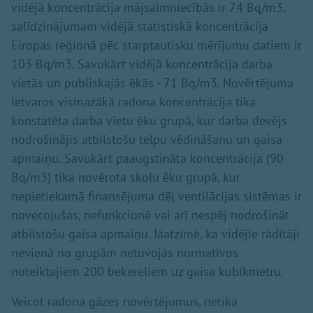
vidējā koncentrācija mājsaimniecībās ir 74 Bq/m3,
salīdzinājumam vidējā statistiskā koncentrācija
Eiropas reģionā pēc starptautisku mērījumu datiem ir
103 Bq/m3. Savukārt vidējā koncentrācija darba
vietās un publiskajās ēkās - 71 Bq/m3. Novērtējuma
ietvaros vismazākā radona koncentrācija tika
konstatēta darba vietu ēku grupā, kur darba devējs
nodrošinājis atbilstošu telpu vēdināšanu un gaisa
apmaiņu. Savukārt paaugstināta koncentrācija (90
Bq/m3) tika novērota skolu ēku grupā, kur
nepietiekamā finansējuma dēļ ventilācijas sistēmas ir
novecojušas, nefunkcionē vai arī nespēj nodrošināt
atbilstošu gaisa apmaiņu. Jāatzīmē, ka vidējie rādītāji
nevienā no grupām netuvojās normatīvos
noteiktajiem 200 bekereliem uz gaisa kubikmetru.
Veicot radona gāzes novērtējumus, netika