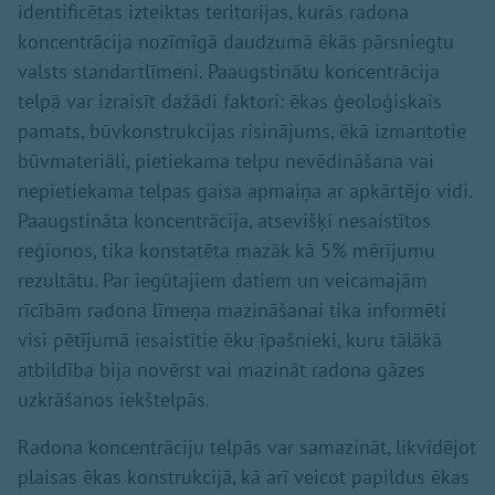
identificētas izteiktas teritorijas, kurās radona
koncentrācija nozīmīgā daudzumā ēkās pārsniegtu
valsts standartlīmeni. Paaugstinātu koncentrācija
telpā var izraisīt dažādi faktori: ēkas ģeoloģiskais
pamats, būvkonstrukcijas risinājums, ēkā izmantotie
būvmateriāli, pietiekama telpu nevēdināšana vai
nepietiekama telpas gaisa apmaiņa ar apkārtējo vidi.
Paaugstināta koncentrācija, atsevišķi nesaistītos
reģionos, tika konstatēta mazāk kā 5% mērījumu
rezultātu. Par iegūtajiem datiem un veicamajām
rīcībām radona līmeņa mazināšanai tika informēti
visi pētījumā iesaistītie ēku īpašnieki, kuru tālākā
atbildība bija novērst vai mazināt radona gāzes
uzkrāšanos iekštelpās.
Radona koncentrāciju telpās var samazināt, likvidējot
plaisas ēkas konstrukcijā, kā arī veicot papildus ēkas