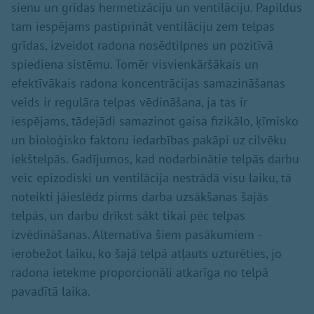
sienu un grīdas hermetizāciju un ventilāciju. Papildus
tam iespējams pastiprināt ventilāciju zem telpas
grīdas, izveidot radona nosēdtilpnes un pozitīvā
spiediena sistēmu. Tomēr visvienkāršākais un
efektīvākais radona koncentrācijas samazināšanas
veids ir regulāra telpas vēdināšana, ja tas ir
iespējams, tādejādi samazinot gaisa fizikālo, ķīmisko
un bioloģisko faktoru iedarbības pakāpi uz cilvēku
iekštelpās. Gadījumos, kad nodarbinātie telpās darbu
veic epizodiski un ventilācija nestrādā visu laiku, tā
noteikti jāieslēdz pirms darba uzsākšanas šajās
telpās, un darbu drīkst sākt tikai pēc telpas
izvēdināšanas. Alternatīva šiem pasākumiem -
ierobežot laiku, ko šajā telpā atļauts uzturēties, jo
radona ietekme proporcionāli atkarīga no telpā
pavadītā laika.